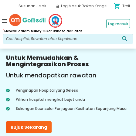
shopping_cart
Susunan Jejak
Log Masuk Rakan Kongsi
Troli
menu
Log masuk
*
Mencari dalam
Malay
Tukar Bahasa dari atas.
Untuk Memudahkan &
Mengintegrasikan Proses
Untuk mendapatkan rawatan
Penginapan Hospital yang Selesa
Pilihan hospital mengikut bajet anda
Sokongan Kaunselor Penjagaan Kesihatan Sepanjang Masa
Rujuk Sekarang