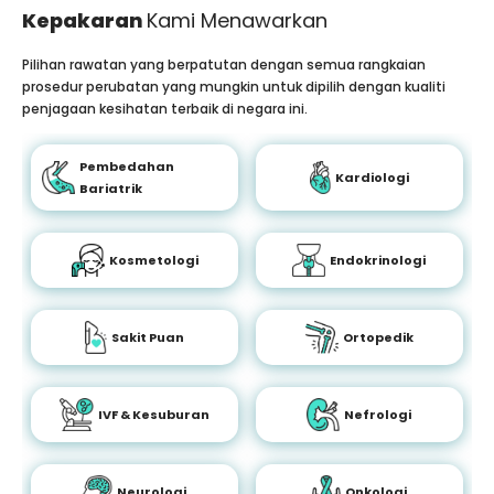
Kepakaran
Kami Menawarkan
Pilihan rawatan yang berpatutan dengan semua rangkaian
prosedur perubatan yang mungkin untuk dipilih dengan kualiti
penjagaan kesihatan terbaik di negara ini.
Pembedahan
Kardiologi
Bariatrik
Kosmetologi
Endokrinologi
Sakit Puan
Ortopedik
IVF & Kesuburan
Nefrologi
Neurologi
Onkologi