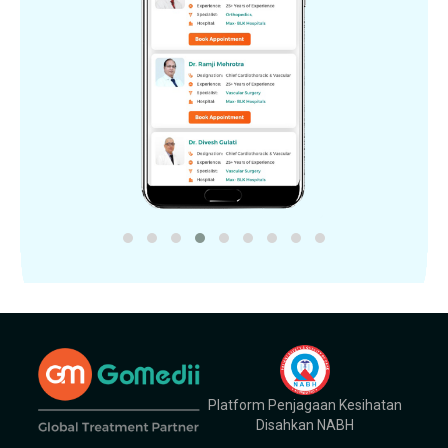
Platform Penjagaan Kesihatan
Disahkan NABH