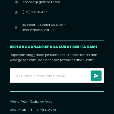
connect@gomedii.com
(+91) 9311101477
96, block C, Sector 65, Noida,
Uttar Pradesh, 201301
BERLANGGANAN KEPADA SURAT BERITA KAMI
Dapatkan langganan percuma untuk tip kesihatan dan
kecergasan kami dan nantikan tawaran terbaru kami
Refund/Return/Exchange Policy
Dasar Privasi
|
Terma & Syarat