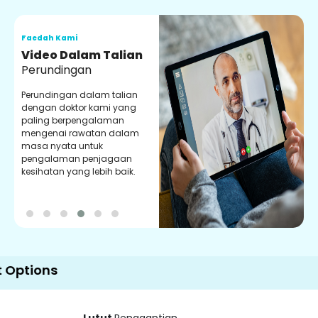
Faedah Kami
F
Video Dalam Talian
A
Perundingan
Perundingan dalam talian
M
dengan doktor kami yang
B
paling berpengalaman
m
mengenai rawatan dalam
d
masa nyata untuk
r
pengalaman penjagaan
b
kesihatan yang lebih baik.
s