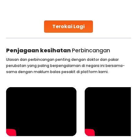
in detecting the disease early, which significantly
increases the chances of successful treatment. In
females, lung cancer symptoms sometimes
Continue Reading
Terokai Lagi
Penjagaan kesihatan
Perbincangan
Ulasan dan perbincangan penting dengan doktor dan pakar
perubatan yang paling berpengalaman di negara ini bersama-
sama dengan maklum balas pesakit di platform kami.