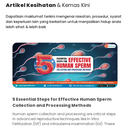
Artikel Kesihatan
& Kemas Kini
Dapatkan maklumat terkini mengenai rawatan, prosedur, syarat
dan keperluan lain yang berkaitan untuk menjadikan hidup anda
lebih sihat & lebih baik.
Symptoms of Lung Cancer in Females: Your
Guide to Early Detection
Lung cancer, a form of cancer that affects both women
and men. However, women often experience symptoms
that differ slightly from those in men. Recognizing and
understanding these unique signs can play a crucial role