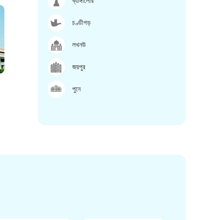
ব্যাঙ্গালোর
চণ্ডীগড়
লখনউ
জয়পুর
পুনে