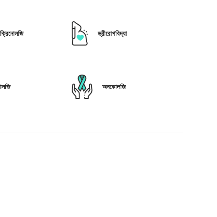
োক্রিনোলজি
স্ত্রীরোগবিদ্যা
োলজি
অনকোলজি