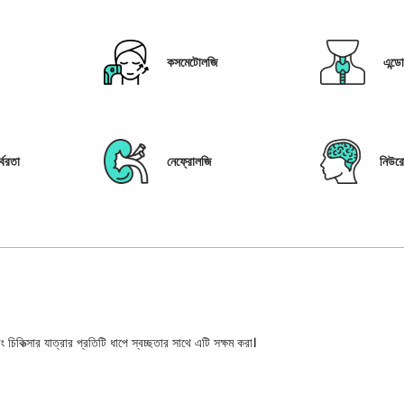
কসমেটোলজি
এন্ড
্বরতা
নেফ্রোলজি
নিউর
 চিকিত্সার যাত্রার প্রতিটি ধাপে স্বচ্ছতার সাথে এটি সক্ষম করা।