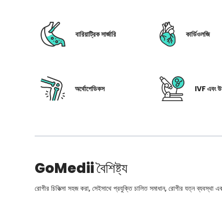
বারিয়াট্রিক সার্জারি
কার্ডিওলজি
অর্থোপেডিকস
IVF এবং উর
GoMedii
বৈশিষ্ট্য
রোগীর চিকিত্সা সহজ করা, সেইসাথে প্রযুক্তি চালিত সমাধান, রোগীর যত্ন ব্যবস্থা এবং