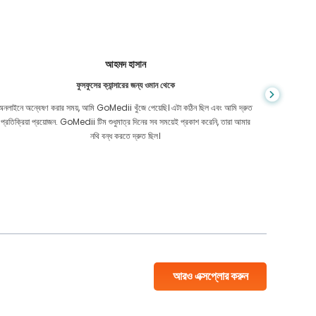
আহমদ হাসান
ফুসফুসের ক্যান্সারের জন্য ওমান থেকে
অনলাইনে অন্বেষণ করার সময়, আমি GoMedii খুঁজে পেয়েছি। এটা কঠিন ছিল এবং আমি দ্রুত
আমি কম্বোডি
প্রতিক্রিয়া প্রয়োজন. GoMedii টিম শুধুমাত্র দিনের সব সময়েই প্রকাশ করেনি, তারা আমার
এত ভাল সম
নথি বন্ধ করতে দ্রুত ছিল।
আরও এক্সপ্লোর করুন