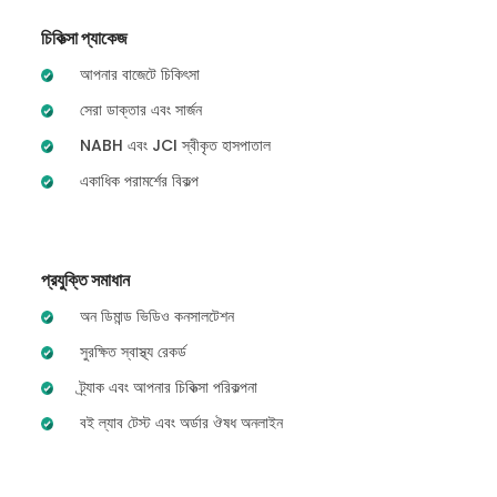
চিকিত্সা প্যাকেজ
আপনার বাজেটে চিকিৎসা
সেরা ডাক্তার এবং সার্জন
NABH এবং JCI স্বীকৃত হাসপাতাল
একাধিক পরামর্শের বিকল্প
প্রযুক্তি সমাধান
অন ডিমান্ড ভিডিও কনসালটেশন
সুরক্ষিত স্বাস্থ্য রেকর্ড
ট্র্যাক এবং আপনার চিকিত্সা পরিকল্পনা
বই ল্যাব টেস্ট এবং অর্ডার ঔষধ অনলাইন