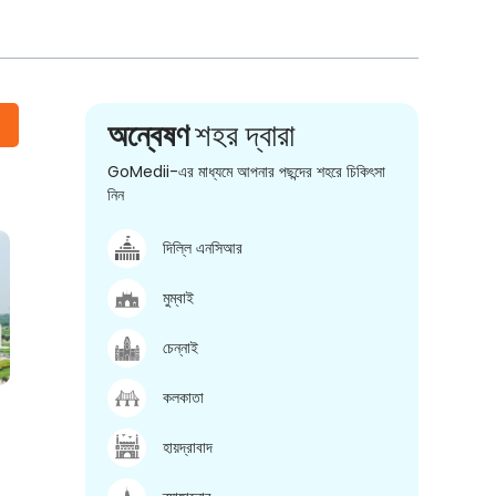
অন্বেষণ
শহর দ্বারা
GoMedii-এর মাধ্যমে আপনার পছন্দের শহরে চিকিৎসা
নিন
দিল্লি এনসিআর
মুম্বাই
চেন্নাই
কলকাতা
হায়দ্রাবাদ