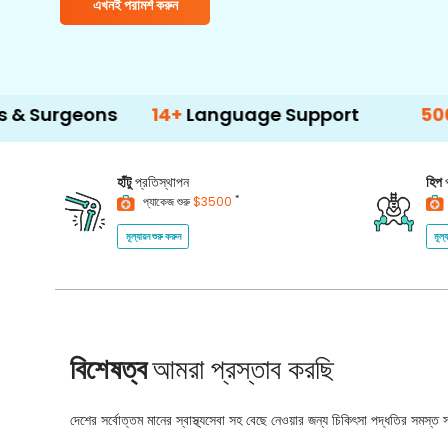
এখনই পরামর্শ করুন
ons
14+
Language Support
500+
Treatm
হাঁটু
প্রতিস্থাপন
হিপ
*
প্যাকেজ শুরু
$3500
মূল্যায়ন শুরু করুন
মূল্
বিশেষত্ব
আমরা প্রস্তাব করছি
দেশের সর্বোত্তম মানের স্বাস্থ্যসেবা সহ বেছে নেওয়ার জন্য চিকিৎসা পদ্ধতির সমস্ত সম্