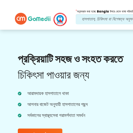
*
অনুসন্ধান করা হচ্ছে
Bangla
উপরে থেকে ভাষা পরিবর্ত
আমাদের সুবিধা
প্রক্রিয়াটি সহজ ও সংহত করতে
বহুভাষিক অ্যাপ
সমর্থন
চিকিৎসা পাওয়ার জন্য
আমাদের বহুভাষিক GoMedii অ্যাপটি ডাউনলোড করুন যা
আপনাকে আপনার চিকিত্সার যাত্রা আরও ভাল এবং নির্ভুলভাবে
নিরীক্ষণ এবং ট্র্যাক করতে সহায়তা করে।
আরামদায়ক হাসপাতালে থাকা
আপনার বাজেট অনুযায়ী হাসপাতালের পছন্দ
সর্বকালের স্বাস্থ্যসেবা পরামর্শদাতা সমর্থন