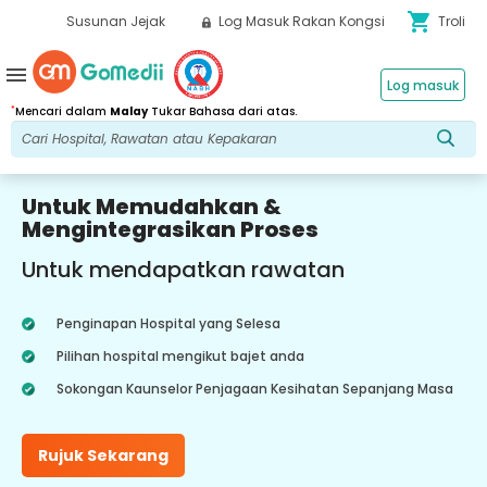
shopping_cart
Susunan Jejak
Log Masuk Rakan Kongsi
Troli
menu
Log masuk
*
Mencari dalam
Malay
Tukar Bahasa dari atas.
Untuk Memudahkan &
Mengintegrasikan Proses
Untuk mendapatkan rawatan
Penginapan Hospital yang Selesa
Pilihan hospital mengikut bajet anda
Sokongan Kaunselor Penjagaan Kesihatan Sepanjang Masa
Rujuk Sekarang