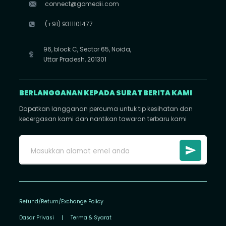
connect@gomedii.com
(+91) 9311101477
96, block C, Sector 65, Noida,
Uttar Pradesh, 201301
BERLANGGANAN KEPADA SURAT BERITA KAMI
Dapatkan langganan percuma untuk tip kesihatan dan
kecergasan kami dan nantikan tawaran terbaru kami
Refund/Return/Exchange Policy
Dasar Privasi
|
Terma & Syarat