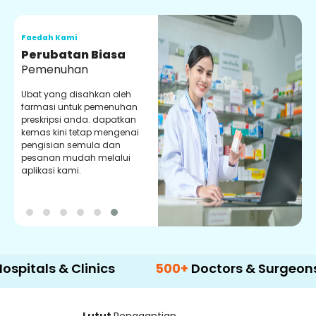
Faedah Kami
F
Perubatan Biasa
Pemenuhan
Ubat yang disahkan oleh
P
farmasi untuk pemenuhan
d
preskripsi anda. dapatkan
y
kemas kini tetap mengenai
p
pengisian semula dan
m
pesanan mudah melalui
aplikasi kami.
s & Clinics
500+
Doctors & Surgeons
1