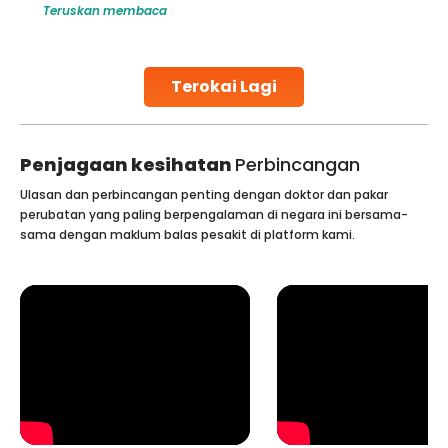
Teruskan membaca
make all the difference. India has some of the world’s
leading hospitals for bone marrow transplants.
Continue Reading
Terokai Lagi
Penjagaan kesihatan
Perbincangan
Ulasan dan perbincangan penting dengan doktor dan pakar
perubatan yang paling berpengalaman di negara ini bersama-
sama dengan maklum balas pesakit di platform kami.