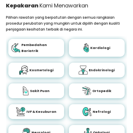
Kepakaran
Kami Menawarkan
Pilihan rawatan yang berpatutan dengan semua rangkaian
prosedur perubatan yang mungkin untuk dipilih dengan kualiti
penjagaan kesihatan terbaik di negara ini.
Pembedahan
Kardiologi
Bariatrik
Kosmetologi
Endokrinologi
Sakit Puan
Ortopedik
IVF & Kesuburan
Nefrologi
Neurologi
Onkologi