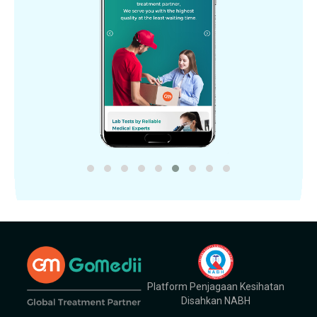
Platform Penjagaan Kesihatan
Disahkan NABH