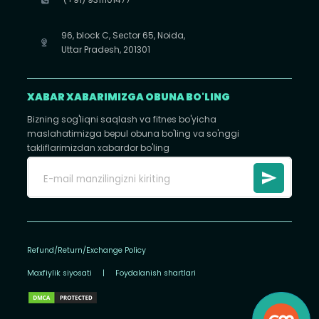
96, block C, Sector 65, Noida,
Uttar Pradesh, 201301
XABAR XABARIMIZGA OBUNA BO'LING
Bizning sog'liqni saqlash va fitnes bo'yicha
maslahatimizga bepul obuna bo'ling va so'nggi
takliflarimizdan xabardor bo'ling
Refund/Return/Exchange Policy
Maxfiylik siyosati
|
Foydalanish shartlari