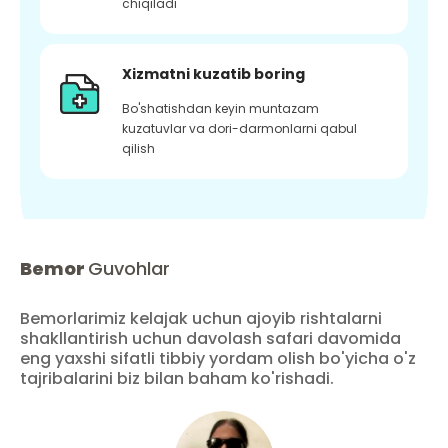
chiqiladi
Xizmatni kuzatib boring
Bo'shatishdan keyin muntazam
kuzatuvlar va dori-darmonlarni qabul
qilish
Bemor
Guvohlar
Bemorlarimiz kelajak uchun ajoyib rishtalarni
shakllantirish uchun davolash safari davomida
eng yaxshi sifatli tibbiy yordam olish bo'yicha o'z
tajribalarini biz bilan baham ko'rishadi.