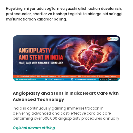
Hayotingizni yanada sog'lom va yaxshi qilish uchun davolanish,
protseduralar, shartlar va boshqa tegishli talablarga oid so'nggi
ma'lumotlardan xabardor bo'ling.
Angioplasty and Stent in India: Heart Care with
Advanced Technology
India is continuously gaining immense traction in
delivering advanced and cost-effective cardiac care,
performing over 500,000 angioplasty procedures annually
with a success rate exceeding 90%. Patients across the
O'qishni davom ettiring
globe are searching for treatments like angioplasty and