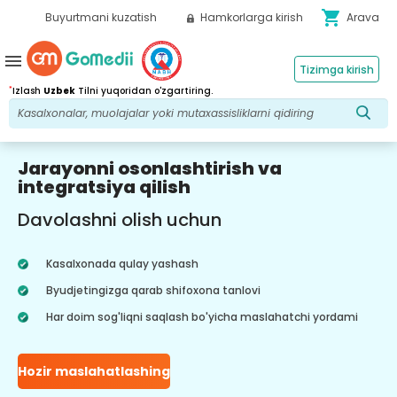
shopping_cart
Buyurtmani kuzatish
Hamkorlarga kirish
Arava
menu
Tizimga kirish
*
Izlash
Uzbek
Tilni yuqoridan o'zgartiring.
Jarayonni osonlashtirish va
integratsiya qilish
Davolashni olish uchun
Kasalxonada qulay yashash
Byudjetingizga qarab shifoxona tanlovi
Har doim sog'liqni saqlash bo'yicha maslahatchi yordami
Hozir maslahatlashing