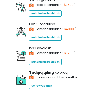
Tiz
O'zgartirish
*
Paket boshlanishi:
$3500
Baholashni boshlash
HIP
O'zgartirish
*
Paket boshlanishi:
$4000
Baholashni boshlash
IVF
Davolash
*
Paket boshlanishi:
$3200
Baholashni boshlash
Tadqiq qiling
Ko'proq
Hamyonbop tibbiy paketlar
So'rov yuborish