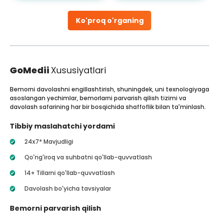
Ko'proq o'rganing
GoMedii
Xususiyatlari
Bemorni davolashni engillashtirish, shuningdek, uni texnologiyaga
asoslangan yechimlar, bemorlarni parvarish qilish tizimi va
davolash safarining har bir bosqichida shaffoflik bilan ta'minlash.
Tibbiy maslahatchi yordami
24x7* Mavjudligi
Qo'ng'iroq va suhbatni qo'llab-quvvatlash
14+ Tillarni qo'llab-quvvatlash
Davolash bo'yicha tavsiyalar
Bemorni parvarish qilish