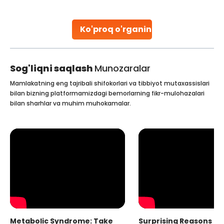
stent placement in Indian hospitals, owing to the
combination of high-quality care and affordability.
Studies, such as one published
Ko'proq o'rganing
Continue Reading
Sog'liqni saqlash
Munozaralar
Mamlakatning eng tajribali shifokorlari va tibbiyot mutaxassislari
bilan bizning platformamizdagi bemorlarning fikr-mulohazalari
bilan sharhlar va muhim muhokamalar.
Metabolic Syndrome: Take
Surprising Reasons fo