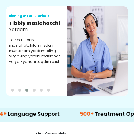
Bizning afzalliklarimiz
B
Tibbiy maslahatchi
O
Yordam
M
Tajribali tibbiy
S
maslahatchilarimizdan
y
muntazam yordam oling.
r
Sizga eng yaxshi maslahat
e
va yo'l-yo'riqni taqdim etish.
b
uage Support
500+
Treatment Options