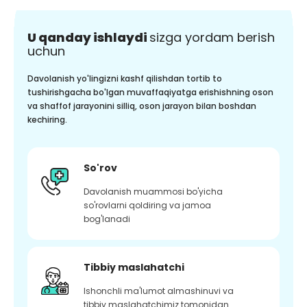
U qanday ishlaydi
sizga yordam berish
uchun
Davolanish yo'lingizni kashf qilishdan tortib to
tushirishgacha bo'lgan muvaffaqiyatga erishishning oson
va shaffof jarayonini silliq, oson jarayon bilan boshdan
kechiring.
So'rov
Davolanish muammosi bo'yicha
so'rovlarni qoldiring va jamoa
bog'lanadi
Tibbiy maslahatchi
Ishonchli ma'lumot almashinuvi va
tibbiy maslahatchimiz tomonidan