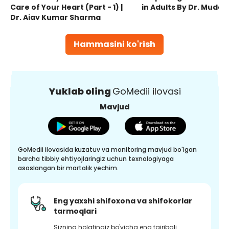
Care of Your Heart (Part - 1) |
in Adults By Dr. Mudas
Dr. Ajay Kumar Sharma
Hammasini ko'rish
Yuklab oling
GoMedii ilovasi
Mavjud
GoMedii ilovasida kuzatuv va monitoring mavjud bo'lgan
barcha tibbiy ehtiyojlaringiz uchun texnologiyaga
asoslangan bir martalik yechim.
Eng yaxshi shifoxona va shifokorlar
tarmoqlari
Sizning holatingiz bo'yicha eng tajribali