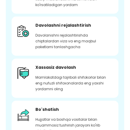
ko'rsatiladigan yordam
Davolashni rejalashtirish
Davolanishni rejalashtirishda
chiptalardan viza va eng maqbul
paketlarni tanlashgacha
Xassasiz davolash
Mamlakatdagi tajribali shifokorlar bilan
eng nufuzli shifoxonalarda eng yaxshi
yordamni oling
Bo'shatish
Hujjatlar va boshqa vositalar bilan
muammosiz tushirish jarayoni ko'rib