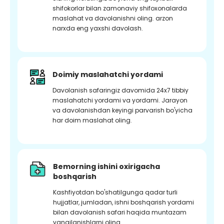
shifokorlar bilan zamonaviy shifoxonalarda
maslahat va davolanishni oling. arzon
narxda eng yaxshi davolash.
Doimiy maslahatchi yordami
Davolanish safaringiz davomida 24x7 tibbiy
maslahatchi yordami va yordami. Jarayon
va davolanishdan keyingi parvarish bo'yicha
har doim maslahat oling.
Bemorning ishini oxirigacha
boshqarish
Kashfiyotdan bo'shatilgunga qadar turli
hujjatlar, jumladan, ishni boshqarish yordami
bilan davolanish safari haqida muntazam
yangilanishlarni oling.