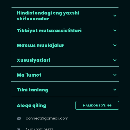
Hindistondagi eng yaxshi
shifoxonalar
Tibbiyot mutaxassisliklari
Maxsus muolajalar
Xususiyatlari
Ma `lumot
Tilni tanlang
Aloqa qiling
HAMKOR BO'LING
connect@gomedii.com
(+91) 9311101477