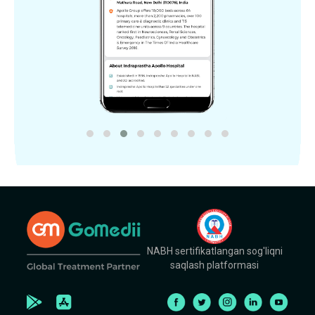
NABH sertifikatlangan sog'liqni
saqlash platformasi