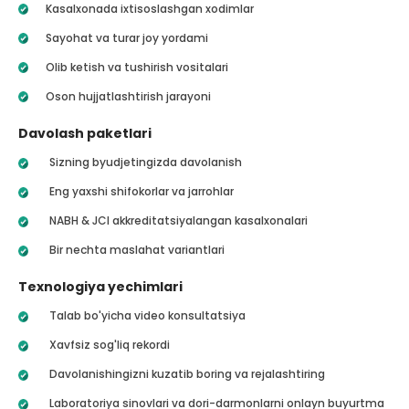
Kasalxonada ixtisoslashgan xodimlar
Sayohat va turar joy yordami
Olib ketish va tushirish vositalari
Oson hujjatlashtirish jarayoni
Davolash paketlari
Sizning byudjetingizda davolanish
Eng yaxshi shifokorlar va jarrohlar
NABH & JCI akkreditatsiyalangan kasalxonalari
Bir nechta maslahat variantlari
Texnologiya yechimlari
Talab bo'yicha video konsultatsiya
Xavfsiz sog'liq rekordi
Davolanishingizni kuzatib boring va rejalashtiring
Laboratoriya sinovlari va dori-darmonlarni onlayn buyurtma