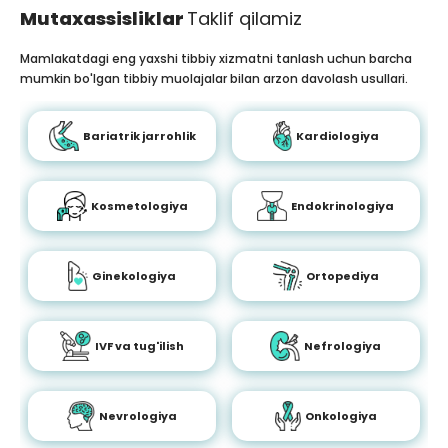
Mutaxassisliklar
Taklif qilamiz
Mamlakatdagi eng yaxshi tibbiy xizmatni tanlash uchun barcha
mumkin bo'lgan tibbiy muolajalar bilan arzon davolash usullari.
Bariatrik jarrohlik
Kardiologiya
Kosmetologiya
Endokrinologiya
Ginekologiya
Ortopediya
IVF va tug'ilish
Nefrologiya
Nevrologiya
Onkologiya