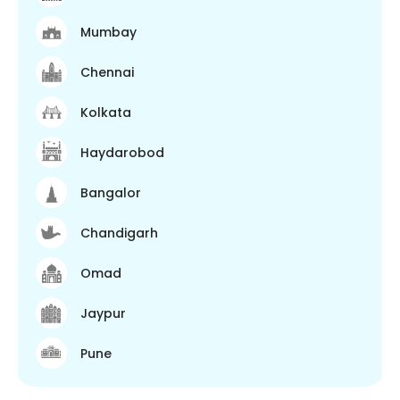
Mumbay
Chennai
Kolkata
Haydarobod
Bangalor
Chandigarh
Omad
Jaypur
Pune