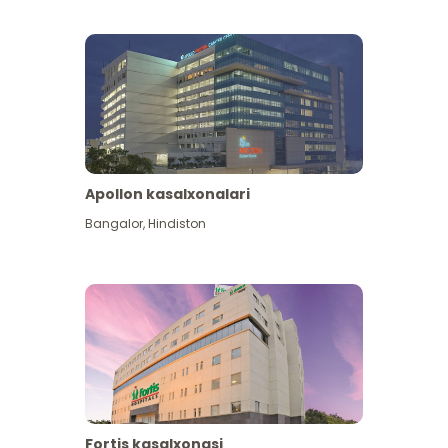
Apollon kasalxonalari
Koʻproq koʻrish
Bangalor
,
Hindiston
Fortis kasalxonasi