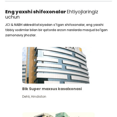
Eng yaxshi shifoxonalar
Ehtiyojlaringiz
uchun
JCI & NABH akkreditatsiyadan o'tgan shifoxonalar, eng yaxshi
tibbiy xodimlar bilan bir qatorda arzon narxlarda mavjud bo'lgan
zamonaviy jihozlar.
Blk Super maxsus kasalxonasi
Dehli
,
Hindiston