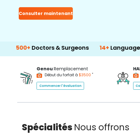
Consulter maintenant
0+
Doctors & Surgeons
14+
Language Support
Genou
Remplacement
HA
*
Début du forfait à
$3500
Commencer l'évaluation
Co
Spécialités
Nous offrons