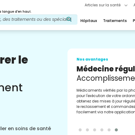
Articles sur la santé
 langue d'en haut.
Hôpitaux
Traitements
P
rer le
Nos avantages
Médecine régul
Accomplisseme
ement
Médicaments vérifiés par la p
pour l'exécution de votre ordon
obtenez des mises à jour réguliè
le reclassement et commande
facilement via notre application
ler en soins de santé