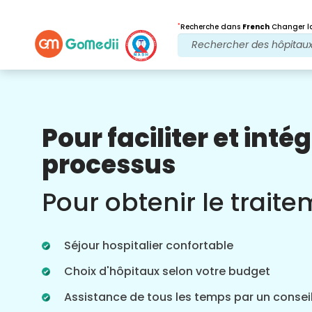
*
Recherche dans
French
Changer la
Pour faciliter et intég
Nos avantages
processus
Application
multilingue
Soutien
Pour obtenir le trait
Téléchargez notre application GoMedii
multilingue qui vous aide à surveiller et
à suivre votre parcours de traitement de
Séjour hospitalier confortable
manière plus précise et plus précise.
Choix d'hôpitaux selon votre budget
Assistance de tous les temps par un conseil