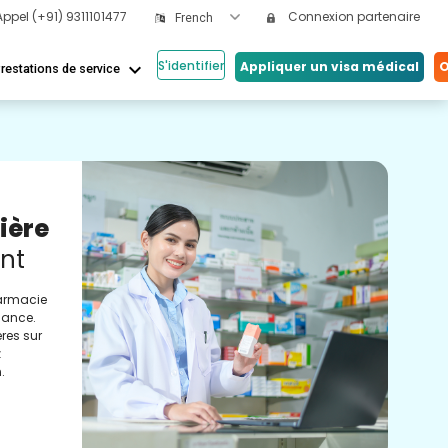
Appel
(+91) 9311101477
Connexion partenaire
French
S'identifier
keyboard_arrow_down
Appliquer un visa médical
O
restations de service
Nos
ière
Se
nt
v
harmacie
Des 
nance.
prop
res sur
qu'u
z
l'ass
.