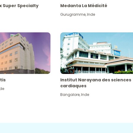
x Super Specialty
Medanta La Médicité
Gurugramme
,
Inde
tis
Institut Narayana des sciences
cardiaques
nde
Bangalore
,
Inde