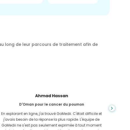
au long de leur parcours de traitement afin de
Ahmad Hassan
D'Oman pour le cancer du poumon
Du Cam
En explorant en ligne, j'ai trouvé GoMedii. C'était difficile et
j'avais besoin de la réponse la plus rapide. L'équipe de
Je v
GoMedii ne s'est pas seulement exprimée à tout moment
in