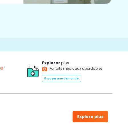
Explorer
plus
*
00
Forfaits médicaux abordables
Envoyer une demande
Explore plus