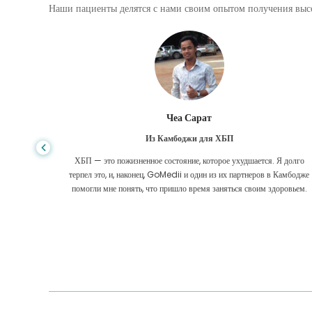
Наши пациенты делятся с нами своим опытом получения высо
Чеа Сарат
Из Камбоджи для ХБП
ие моей
ХБП — это пожизненное состояние, которое ухудшается. Я долго
 милости
терпел это, и, наконец, GoMedii и один из их партнеров в Камбодже
помогли мне понять, что пришло время заняться своим здоровьем.