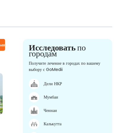
льше
Исследовать
по
городам
Получите лечение в городах по вашему
выбору с GoMedii
Дели НКР
Мумбаи
Ченнаи
Калькутта