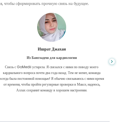
, чтобы сформировать прочную связь на будущее.
Ишрат Джахан
Из Бангладеш для кардиологии
Связь с GoMedii устарела. Я связался с ними по поводу моего
Изучая 
кардиального вопроса почти два года назад. Тем не менее, команда
был самы
всегда была постоянной помощью! Я обычно связываюсь с ними время
мнение
от времени, чтобы пройти регулярные проверки в Максе, надеюсь,
Аллах сохранит команду в хорошем настроении.