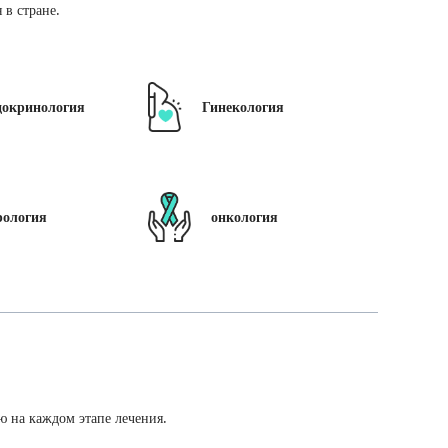
в стране.
докринология
Гинекология
рология
онкология
ю на каждом этапе лечения.