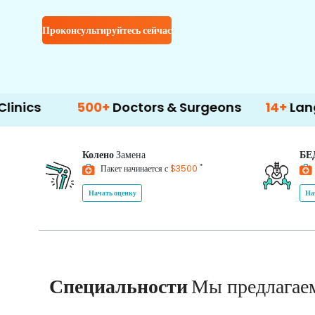
Проконсультируйтесь сейчас
500+
Doctors & Surgeons
14+
Language Supp
Колено
Замена
БЕ
*
Пакет начинается с
$3500
Начать оценку
На
Специальности
Мы предлагае