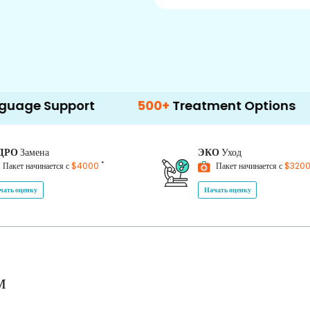
ort
500+
Treatment Options
ДРО
Замена
ЭКО
Уход
*
Пакет начинается с
$4000
Пакет начинается с
$320
чать оценку
Начать оценку
м