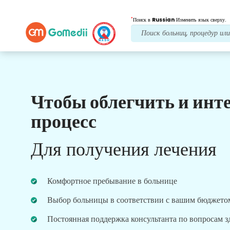
*
Поиск в
Russian
Изменить язык сверху.
Чтобы облегчить и инт
Наши преимущества
процесс
Многоязычное
приложение
Для получения лечения
Поддерживать
Загрузите наше многоязычное приложение
GoMedii, которое поможет вам лучше и точнее
Комфортное пребывание в больнице
контролировать и отслеживать процесс лечения.
Выбор больницы в соответствии с вашим бюджето
Постоянная поддержка консультанта по вопросам 