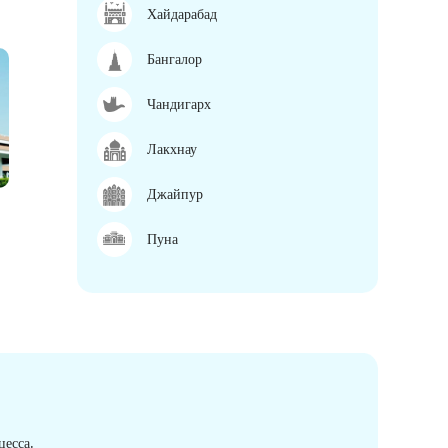
Хайдарабад
Бангалор
Чандигарх
Лакхнау
Джайпур
Пуна
есса.