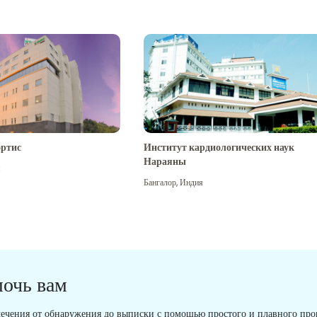
ртис
Институт кардиологических наук
Нараяны
я
Бангалор
,
Индия
мочь вам
ечения от обнаружения до выписки с помощью простого и плавного проц