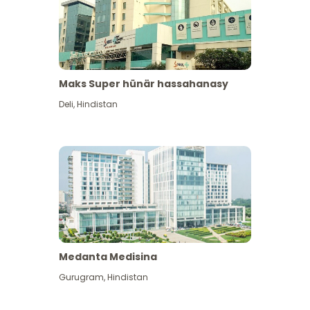
Maks Super hünär hassahanasy
Deli
,
Hindistan
Medanta Medisina
Gurugram
,
Hindistan