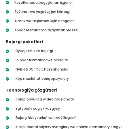
Keselhanada bagyşlanan işgärler
Syýahat we ýaşaýyş jaý kömegi
Almak we taşlamak üçin desgalar
Aňsat resminamalaşdyrmak prosesi
Bejergi paketleri
Býudjetiňizde bejergi
Iň oňat lukmanlar we hirurglar
NABH & JCI Çalt hassahanalar
Köp maslahat beriş opsiýalary
Tehnologiýa çözgütleri
Talap boýunça wideo maslahaty
Ygtybarly saglyk ýazgysy
Bejergiňizi yzarlaň we meýilleşdiriň
Kitap laboratoriýasy synaglary we onlaýn dermanlary sargyt