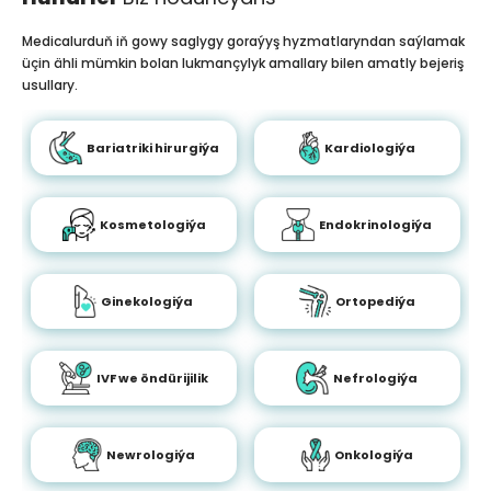
Medicalurduň iň gowy saglygy goraýyş hyzmatlaryndan saýlamak
üçin ähli mümkin bolan lukmançylyk amallary bilen amatly bejeriş
usullary.
Bariatriki hirurgiýa
Kardiologiýa
Kosmetologiýa
Endokrinologiýa
Ginekologiýa
Ortopediýa
IVF we öndürijilik
Nefrologiýa
Newrologiýa
Onkologiýa