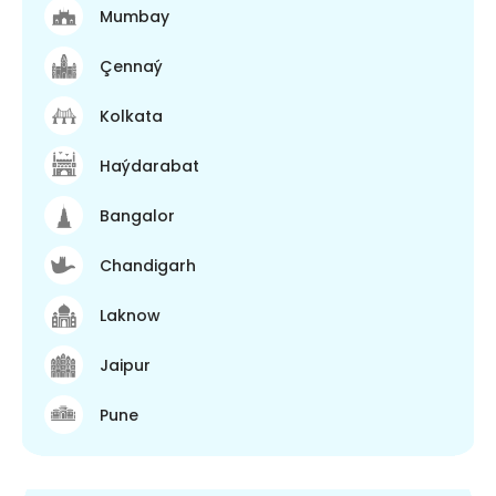
Mumbay
Çennaý
Kolkata
Haýdarabat
Bangalor
Chandigarh
Laknow
Jaipur
Pune