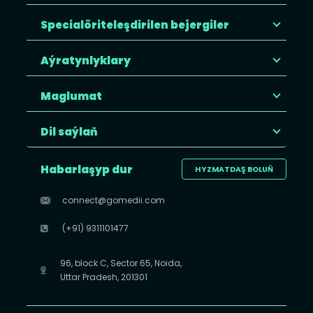
Specialöriteleşdirilen bejergiler
Aýratynlyklary
Maglumat
Dil saýlaň
Habarlaşyp dur
HYZMATDAŞ BOLUŇ
connect@gomedii.com
(+91) 9311101477
96, block C, Sector 65, Noida,
Uttar Pradesh, 201301