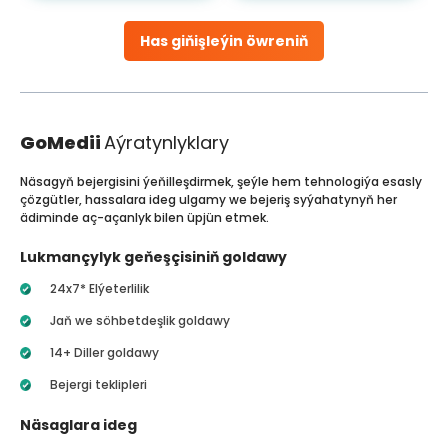
Has giňişleýin öwreniň
GoMedii
Aýratynlyklary
Näsagyň bejergisini ýeňilleşdirmek, şeýle hem tehnologiýa esasly
çözgütler, hassalara ideg ulgamy we bejeriş syýahatynyň her
ädiminde aç-açanlyk bilen üpjün etmek.
Lukmançylyk geňeşçisiniň goldawy
24x7* Elýeterlilik
Jaň we söhbetdeşlik goldawy
14+ Diller goldawy
Bejergi teklipleri
Näsaglara ideg