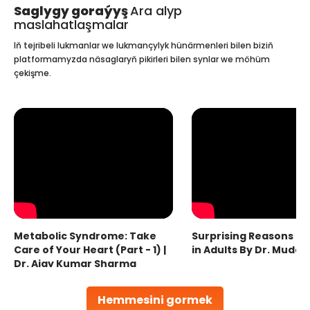
Saglygy goraýyş
Ara alyp
maslahatlaşmalar
Iň tejribeli lukmanlar we lukmançylyk hünärmenleri bilen biziň
platformamyzda näsaglaryň pikirleri bilen synlar we möhüm
çekişme.
Metabolic Syndrome: Take
Surprising Reasons fo
Care of Your Heart (Part - 1) |
in Adults By Dr. Mudas
Dr. Ajay Kumar Sharma
Hemmesini gormek