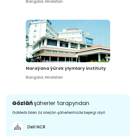
Bangalor
,
Hindistan
Naraýana ýürek ylymlary instituty
Bangalor
,
Hindistan
Gözläň
şäherler tarapyndan
GoMedii bilen öz isleýän şäherleriňizde bejergi alyň
Deli NCR