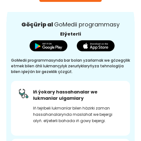
Göçürip al
GoMedii programmasy
Elýeterli
GoMedii programmasynda bar bolan yzarlamak we gözegçilik
etmek bilen ähli lukmançylyk zerurlyklaryňyza tehnologiýa
bilen işleýän bir gezeklik çözgüt.
Iň ýokary hassahanalar we
lukmanlar ulgamlary
Iň tejribeli lukmanlar bilen häzirki zaman
hassahanalarynda maslahat we bejergi
alyň. elýeterli bahada iň gowy bejergi.