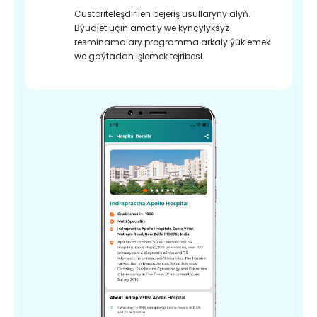
Custöriteleşdirilen bejeriş usullaryny alyň.
Býudjet üçin amatly we kynçylyksyz
resminamalary programma arkaly ýüklemek
we gaýtadan işlemek tejribesi.