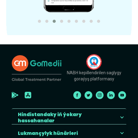
NABH kepillendirilen saglygy
goraýyş platformasy
Hindistandaky iň ýokary
hassahanalar
Lukmançylyk hünärleri