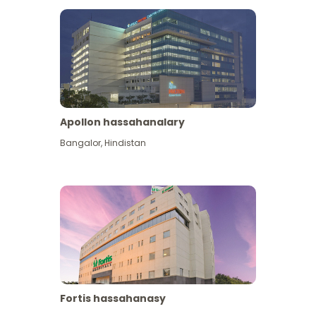
Apollon hassahanalary
Has giňişleýin gör
Bangalor
,
Hindistan
Fortis hassahanasy