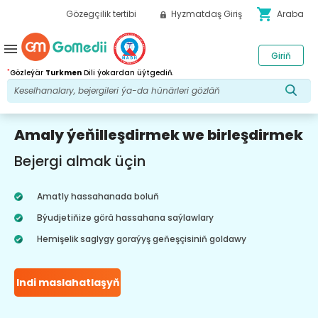
shopping_cart
Gözegçilik tertibi
Hyzmatdaş Giriş
Araba
menu
Giriň
*
Gözleýär
Turkmen
Dili ýokardan üýtgediň.
Amaly ýeňilleşdirmek we birleşdirmek
Bejergi almak üçin
Amatly hassahanada boluň
Býudjetiňize görä hassahana saýlawlary
Hemişelik saglygy goraýyş geňeşçisiniň goldawy
Indi maslahatlaşyň