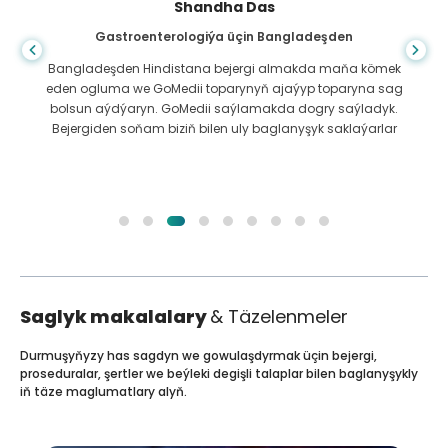
Shandha Das
Gastroenterologiýa üçin Bangladeşden
Bangladeşden Hindistana bejergi almakda maňa kömek
eden ogluma we GoMedii toparynyň ajaýyp toparyna sag
bolsun aýdýaryn. GoMedii saýlamakda dogry saýladyk.
Bejergiden soňam biziň bilen uly baglanyşyk saklaýarlar
Saglyk makalalary
& Täzelenmeler
Durmuşyňyzy has sagdyn we gowulaşdyrmak üçin bejergi,
proseduralar, şertler we beýleki degişli talaplar bilen baglanyşykly
iň täze maglumatlary alyň.