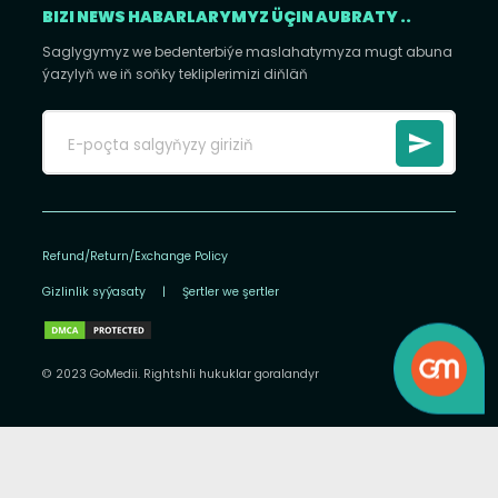
BIZI NEWS HABARLARYMYZ ÜÇIN AUBRATY ..
Saglygymyz we bedenterbiýe maslahatymyza mugt abuna
ýazylyň we iň soňky tekliplerimizi diňläň
Refund/Return/Exchange Policy
Gizlinlik syýasaty
|
Şertler we şertler
© 2023 GoMedii. Rightshli hukuklar goralandyr