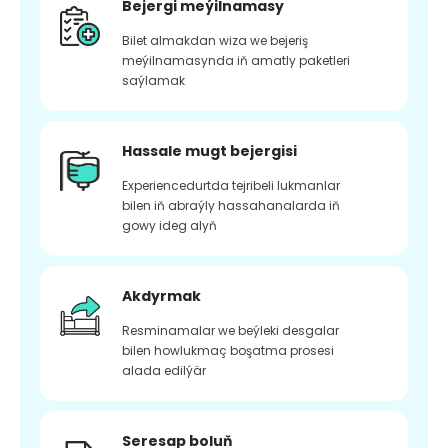
Bejergi meýilnamasy
Bilet almakdan wiza we bejeriş
meýilnamasynda iň amatly paketleri
saýlamak
Hassale mugt bejergisi
Experiencedurtda tejribeli lukmanlar
bilen iň abraýly hassahanalarda iň
gowy ideg alyň
Akdyrmak
Resminamalar we beýleki desgalar
bilen howlukmaç boşatma prosesi
alada edilýär
Seresap boluň