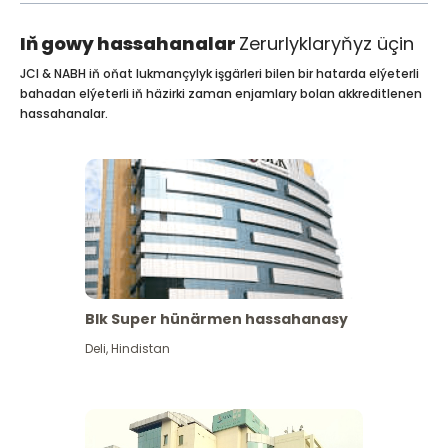
Iň gowy hassahanalar
Zerurlyklaryňyz üçin
JCI & NABH iň oňat lukmançylyk işgärleri bilen bir hatarda elýeterli
bahadan elýeterli iň häzirki zaman enjamlary bolan akkreditlenen
hassahanalar.
Blk Super hünärmen hassahanasy
Deli
,
Hindistan