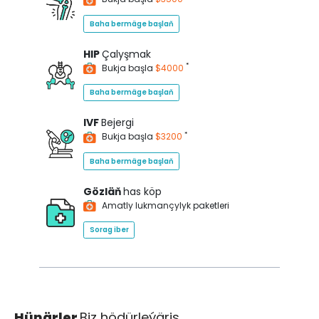
Baha bermäge başlaň
HIP
Çalyşmak
*
Bukja başla
$4000
Baha bermäge başlaň
IVF
Bejergi
*
Bukja başla
$3200
Baha bermäge başlaň
Gözläň
has köp
Amatly lukmançylyk paketleri
Sorag iber
Hünärler
Biz hödürleýäris