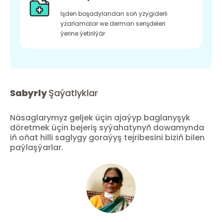
Işden boşadylandan soň yzygiderli
yzarlamalar we derman serişdeleri
ýerine ýetirilýär
Sabyrly
Şaýatlyklar
Näsaglarymyz geljek üçin ajaýyp baglanyşyk
döretmek üçin bejeriş syýahatynyň dowamynda
iň oňat hilli saglygy goraýyş tejribesini biziň bilen
paýlaşýarlar.