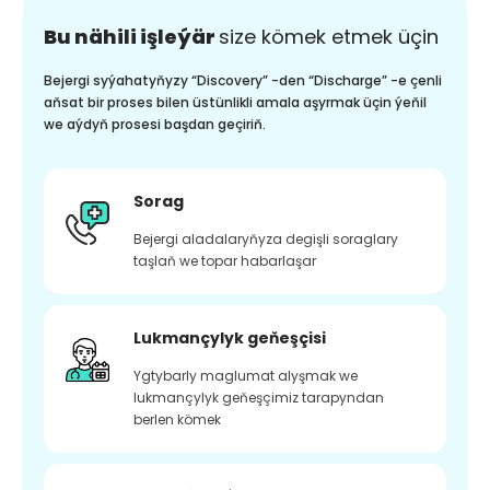
Bu nähili işleýär
size kömek etmek üçin
Bejergi syýahatyňyzy “Discovery” -den “Discharge” -e çenli
aňsat bir proses bilen üstünlikli amala aşyrmak üçin ýeňil
we aýdyň prosesi başdan geçiriň.
Sorag
Bejergi aladalaryňyza degişli soraglary
taşlaň we topar habarlaşar
Lukmançylyk geňeşçisi
Ygtybarly maglumat alyşmak we
lukmançylyk geňeşçimiz tarapyndan
berlen kömek