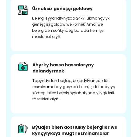
Üznüksiz geňeşçi goldawy
Bejergi syýahatyňyzda 24x7 lukmançylyk
geňeşçisi goldaw we kömek. Amal we
bejergiden soňky ideg barada hemişe
maslahat alyň.
Ahyrky hassa hassalaryny
dolandyrmak
Tapyndydan başlap, boşadylýança, dürli
resminamalary goşmak bilen, iş dolandyryş
kömegi bilen bejeriş syýahatynda yzygiderli
täzelikleri alyň.
Býudjet bilen dostlukly bejergiler we
kynçylyksyz mugt resminamalar