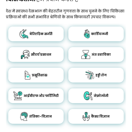
देश में स्वास्थ्य देखभाल की बेहतरीन गुणवत्ता के साथ चुनने के लिए चिकित्सा
प्रक्रियाओं की सभी संभावित श्रेणियों के साथ किफायती उपचार विकल्प।
बेरिएट्रिक सर्जरी
कार्डियलजी
सौंदर्य प्रसाधन
अंतःस्त्राविका
प्रसूतिशास्र
हड्डी रोग
आईवीएफ और फर्टिलिटी
नेफ्रोलॉजी
तंत्रिका-विज्ञान
कैंसर विज्ञान