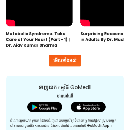
Metabolic Syndrome: Take
Surprising Reasons fo
Care of Your Heart (Part - 1) |
in Adults By Dr. Mudas
Dr. Ajay Kumar Sharma
មើលទាំងអស់
ទាញយក
កម្មវិធី GoMedii
មាននៅលើ
ដំណោះស្រាយតែមួយគត់ដែលជំរុញដោយបច្ចេកវិទ្យាចំពោះតម្រូវការវេជ្ជសាស្រ្តរបស់អ្នក
ទាំងអស់ជាមួយនឹងការតាមដាន និងតាមដានដែលមាននៅលើ GoMedii App ។