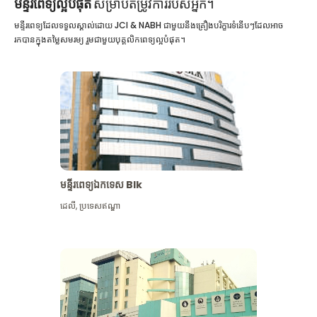
មន្ទីរពេទ្យល្អបំផុត
សម្រាប់តម្រូវការរបស់អ្នក។
មន្ទីរពេទ្យដែលទទួលស្គាល់ដោយ JCI & NABH ជាមួយនឹងគ្រឿងបរិក្ខារទំនើបៗដែលអាច
រកបានក្នុងតម្លៃសមរម្យ រួមជាមួយបុគ្គលិកពេទ្យល្អបំផុត។
មន្ទីរពេទ្យឯកទេស Blk
ដេលី
,
ប្រទេសឥណ្ឌា