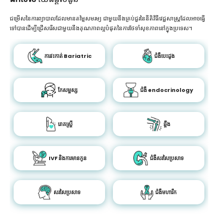
ជម្រើសនៃការព្យាបាលដែលមានតម្លៃសមរម្យ ជាមួយនឹងគ្រប់ជួរនៃនីតិវិធីវេជ្ជសាស្រ្តដែលអាចធ្វើ
ទៅបានដើម្បីជ្រើសរើសជាមួយនឹងគុណភាពល្អបំផុតនៃការថែទាំសុខភាពនៅក្នុងប្រទេស។
ការវះកាត់ Bariatric
ជំងឺបេះដូង
កែសម្ផស្ស
ជំងឺ endocrinology
រោគស្ត្រី
ឆ្អឹង
IVF និងការមានកូន
ជំងឺសរសៃប្រសាទ
សរសៃប្រសាទ
ជំងឺមហារីក