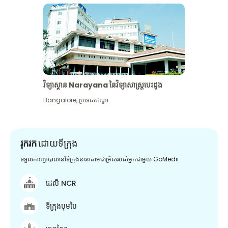
វិទ្យាស្ថាន Narayana នៃវិទ្យាសាស្រ្តបេះដូង
Bangalore
,
ប្រទេសឥណ្ឌា
រុករក
ដោយទីក្រុង
ទទួលការព្យាបាលនៅទីក្រុងនានាតាមជម្រើសរបស់អ្នកជាមួយ GoMedii
ដេលី NCR
ទីក្រុងបុមបៃ