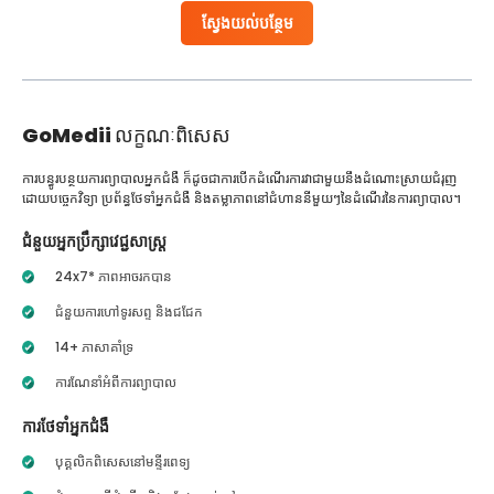
ស្វែងយល់បន្ថែម
GoMedii
លក្ខណៈពិសេស
ការបន្ធូរបន្ថយការព្យាបាលអ្នកជំងឺ ក៏ដូចជាការបើកដំណើរការវាជាមួយនឹងដំណោះស្រាយជំរុញ
ដោយបច្ចេកវិទ្យា ប្រព័ន្ធថែទាំអ្នកជំងឺ និងតម្លាភាពនៅជំហាននីមួយៗនៃដំណើរនៃការព្យាបាល។
ជំនួយអ្នកប្រឹក្សាវេជ្ជសាស្ត្រ
24x7* ភាពអាចរកបាន
ជំនួយការហៅទូរសព្ទ និងជជែក
14+ ភាសាគាំទ្រ
ការណែនាំអំពីការព្យាបាល
ការថែទាំអ្នកជំងឺ
បុគ្គលិកពិសេសនៅមន្ទីរពេទ្យ