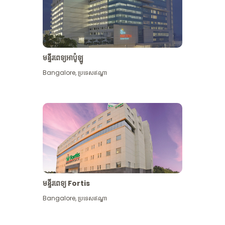
មន្ទីរពេទ្យអាប៉ូឡូ
Bangalore
,
ប្រទេសឥណ្ឌា
មើល​ច្រើន​ទៀត
មន្ទីរពេទ្យ Fortis
Bangalore
,
ប្រទេសឥណ្ឌា