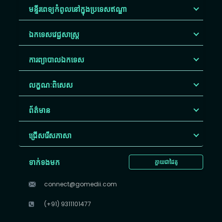
មន្ទីរពេទ្យកំពូលនៅក្នុងប្រទេសឥណ្ឌា
ឯកទេសវេជ្ជសាស្ត្រ
ការព្យាបាលឯកទេស
លក្ខណៈពិសេស
ព័ត៌មាន
ជ្រើសរើស​ភាសា
ទាក់ទងមក
ក្លាយជាដៃគូ
connect@gomedii.com
(+91) 9311101477