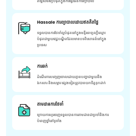
តម្លៃសមរម្យបំផុតក្នុងការធ្វើផែនការព្យាបាល
Hassale ការព្យាបាលដោយឥតគិតថ្លៃ
ទទួលបានការថែទាំល្អបំផុតនៅក្នុងមន្ទីរពេទ្យល្បីឈ្មោះ
បំផុតជាមួយវេជ្ជបណ្ឌិតដែលមានបទពិសោធន៍នៅក្នុង
ប្រទេស
ការឆក់
ដំណើរការបញ្ចេញចោលដោយគ្មានបញ្ហាជាមួយនឹង
ឯកសារ និងសម្ភារៈផ្សេងទៀតត្រូវបានយកចិត្តទុកដាក់
តាមដានការថែទាំ
ក្រោយ​ការ​ហូរ​ចេញ​ទទួល​បាន​ការ​តាមដាន​ជា​ប្រចាំ​និង​ការ​
បំពេញ​ថ្នាំ​នៅ​ទូទាំង​