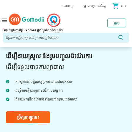
shopping_cart
បទបញ្ជា
ការចូលជាដៃគូ
រទេះ
menu
ចូល
*
កំពុងស្វែងរកនៅក្នុង
Khmer
ផ្លាស់ប្តូរភាសាពីខាងលើ។
ដើម្បីងាយស្រួល និងរួមបញ្ចូលដំណើរការ
ដើម្បីទទួលបានការព្យាបាល
ការស្នាក់នៅមន្ទីរពេទ្យប្រកបដោយផាសុកភាព
ជម្រើសមន្ទីរពេទ្យតាមថវិការបស់អ្នក។
ជំនួយអ្នកប្រឹក្សាផ្នែកថែទាំសុខភាពគ្រប់ពេលវេលា
ប្រឹក្សាឥឡូវនេះ