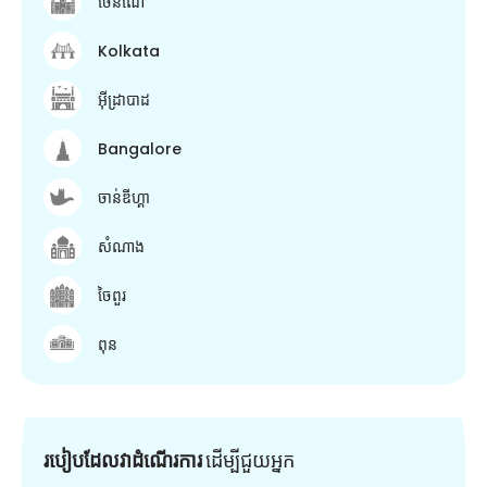
ចេនណៃ
Kolkata
អ៊ីដ្រាបាដ
Bangalore
ចាន់ឌីហ្គា
សំណាង
ចៃពួរ
ពុន
របៀបដែលវាដំណើរការ
ដើម្បី​ជួយ​អ្នក