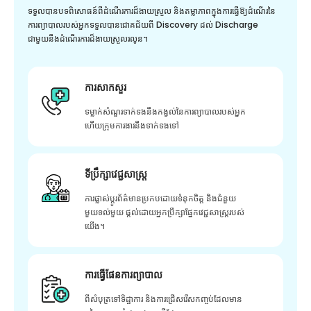
ទទួលបានបទពិសោធន៍ពីដំណើរការដ៏ងាយស្រួល និងតម្លាភាពក្នុងការធ្វើឱ្យដំណើរនៃ
ការព្យាបាលរបស់អ្នកទទួលបានជោគជ័យពី Discovery ដល់ Discharge
ជាមួយនឹងដំណើរការដ៏ងាយស្រួលរលូន។
ការសាកសួរ
ទម្លាក់សំណួរទាក់ទងនឹងកង្វល់នៃការព្យាបាលរបស់អ្នក
ហើយក្រុមការងារនឹងទាក់ទងទៅ
ទីប្រឹក្សាវេជ្ជសាស្ត្រ
ការផ្លាស់ប្តូរព័ត៌មានប្រកបដោយទំនុកចិត្ត និងជំនួយ
មួយទល់មួយ ផ្តល់ដោយអ្នកប្រឹក្សាផ្នែកវេជ្ជសាស្រ្តរបស់
យើង។
ការធ្វើផែនការព្យាបាល
ពីសំបុត្រទៅទិដ្ឋាការ និងការជ្រើសរើសកញ្ចប់ដែលមាន