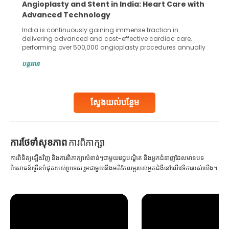
Angioplasty and Stent in India: Heart Care with
Advanced Technology
India is continuously gaining immense traction in
delivering advanced and cost-effective cardiac care,
performing over 500,000 angioplasty procedures annually
with a success rate exceeding 90%. Patients across the
បន្តអាន
globe are searching for treatments like angioplasty and
stent placement in Indian hospitals, owing to the
combination of high-quality care and affordability.
Studies, such as one published
ស្វែងយល់បន្ថែម
Continue Reading
ការ​ថែទាំ​សុខភាព
ការពិភាក្សា
ការពិនិត្យឡើងវិញ និងការពិភាក្សាសំខាន់ៗជាមួយវេជ្ជបណ្ឌិត និងអ្នកជំនាញដែលមានបទ
ពិសោធន៍ច្រើនបំផុតរបស់ប្រទេស រួមជាមួយនឹងមតិកែលម្អរបស់អ្នកជំងឺនៅលើវេទិការបស់យើង។