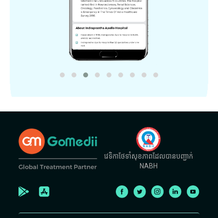
វេទិកាថែទាំសុខភាពដែលបានបញ្ជាក់
NABH