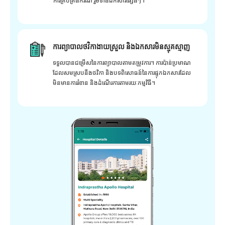
ការគ្រប់គ្រងករណី រួមទាំងឯកសារផ្សេងៗ។
ការព្យាបាលថវិកាងាយស្រួល និងឯកសារមិនស្មុគស្មាញ
ទទួលបានជម្រើសនៃការព្យាបាលតាមតម្រូវការ។ ការប៉ាន់ប្រមាណ
ដែលសមស្របនឹងថវិកា និងបទពិសោធន៍នៃការផ្ទុកឯកសារដែល
មិនមានការរំខាន និងដំណើរការតាមរយៈកម្មវិធី។