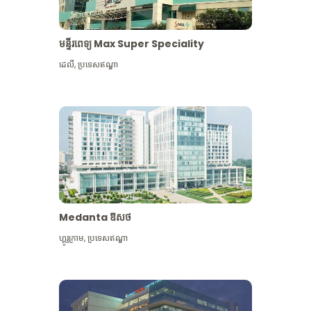
មន្ទីរពេទ្យ Max Super Speciality
ដេលី
,
ប្រទេសឥណ្ឌា
Medanta ឱសថ
ហ្គូរូក្រាម
,
ប្រទេសឥណ្ឌា