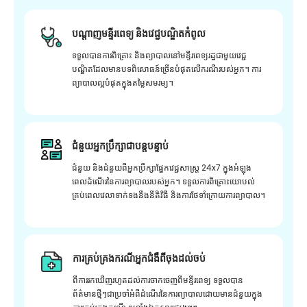
បណ្តាញមន្ទីរពេទ្យ និងវេជ្ជបណ្ឌិតកំពូល
ទទួលបានការពិគ្រោះ និងព្យាបាលនៅមន្ទីរពេទ្យរដ្ឋជាមួយវេជ្ជ
បណ្ឌិតដែលមានបទពិសោធន៍ច្រើនបំផុតលើករណីរបស់អ្នក។ ការ
ព្យាបាលល្អបំផុតក្នុងតម្លៃសមរម្យ។
ជំនួយអ្នកប្រឹក្សាជាបន្តបន្ទាប់
ជំនួយ និងជំនួយពីអ្នកប្រឹក្សាផ្នែកវេជ្ជសាស្រ្ត 24x7 ក្នុងអំឡុង
ពេលដំណើរនៃការព្យាបាលរបស់អ្នក។ ទទួលការពិគ្រោះយោបល់
គ្រប់ពេលវេលាទាក់ទងនឹងនីតិវិធី និងការថែទាំក្រោយការព្យាបាល។
ការគ្រប់គ្រងករណីអ្នកជំងឺពីចុងដល់ចប់
ពីការរកឃើញរហូតដល់ការចាកចេញពីមន្ទីរពេទ្យ ទទួលបាន
ព័ត៌មានថ្មីៗជាប្រចាំអំពីដំណើរនៃការព្យាបាលដោយមានជំនួយក្នុង