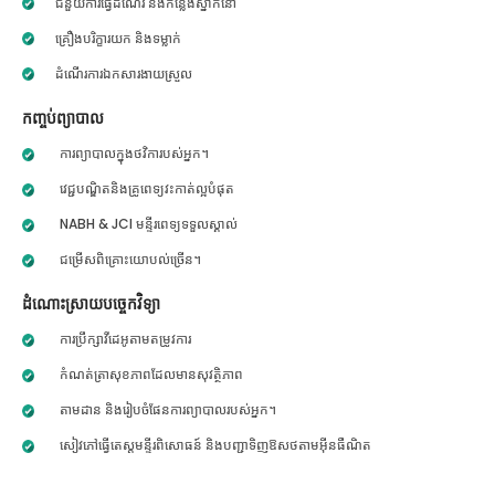
ជំនួយការធ្វើដំណើរ និងកន្លែងស្នាក់នៅ
គ្រឿងបរិក្ខារយក និងទម្លាក់
ដំណើរការឯកសារងាយស្រួល
កញ្ចប់ព្យាបាល
ការព្យាបាលក្នុងថវិការបស់អ្នក។
វេជ្ជបណ្ឌិតនិងគ្រូពេទ្យវះកាត់ល្អបំផុត
NABH & JCI មន្ទីរពេទ្យទទួលស្គាល់
ជម្រើសពិគ្រោះយោបល់ច្រើន។
ដំណោះស្រាយបច្ចេកវិទ្យា
ការប្រឹក្សាវីដេអូតាមតម្រូវការ
កំណត់ត្រាសុខភាពដែលមានសុវត្ថិភាព
តាមដាន និងរៀបចំផែនការព្យាបាលរបស់អ្នក។
សៀវភៅធ្វើតេស្តមន្ទីរពិសោធន៍ និងបញ្ជាទិញឱសថតាមអ៊ីនធឺណិត