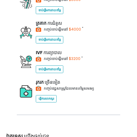
ចាប់ផ្តើមការវាយតម្លៃ
ត្រគាក
ការជំនួស
*
កញ្ចប់ចាប់ផ្តើមនៅ
$4000
ចាប់ផ្តើមការវាយតម្លៃ
IVF
ការព្យាបាល
*
កញ្ចប់ចាប់ផ្តើមនៅ
$3200
ចាប់ផ្តើមការវាយតម្លៃ
រុករក
ច្រើនទៀត
កញ្ចប់វេជ្ជសាស្ត្រដែលមានតម្លៃសមរម្យ
ផ្ញើការសាកសួរ
ឯកទេស
យើងផ្តល់ជូន