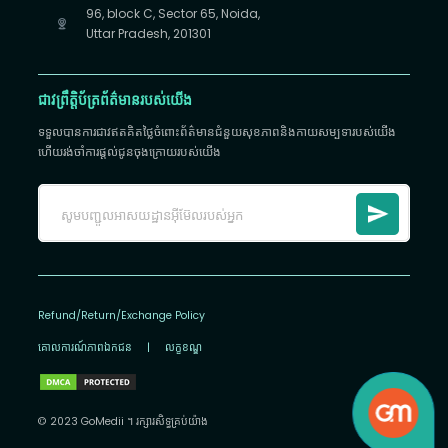
96, block C, Sector 65, Noida,
Uttar Pradesh, 201301
ជាវព្រឹត្តិប័ត្រព័ត៌មានរបស់យើង
ទទួលបានការជាវឥតគិតថ្លៃចំពោះព័ត៌មានជំនួយសុខភាពនិងកាយសម្បទារបស់យើង
ហើយរង់ចាំការផ្តល់ជូនចុងក្រោយរបស់យើង
Refund/Return/Exchange Policy
គោលការណ៍​ភាព​ឯកជន
|
លក្ខខណ្ឌ
© 2023 GoMedii ។ រក្សា​រ​សិទ្ធ​គ្រប់យ៉ាង