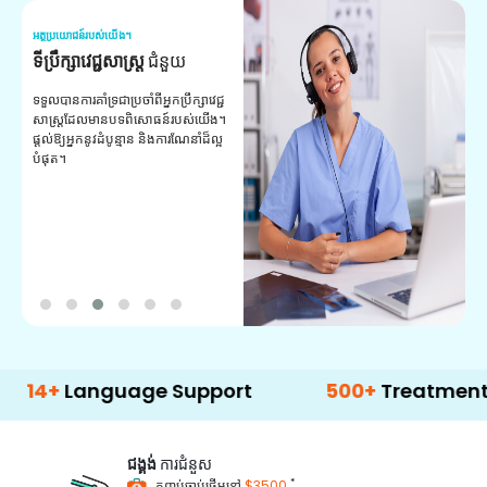
អត្ថប្រយោជន៍របស់យើង។
អត
ទីប្រឹក្សាវេជ្ជសាស្ត្រ
ជំនួយ
វ
យ
ទទួលបានការគាំទ្រជាប្រចាំពីអ្នកប្រឹក្សាវេជ្ជ
សាស្ត្រដែលមានបទពិសោធន៍របស់យើង។
ក
ផ្តល់ឱ្យអ្នកនូវដំបូន្មាន និងការណែនាំដ៏ល្អ
វ
បំផុត។
ប
ក្
ព
ឡ
Language Support
500+
Treatment Optio
ជង្គង់
ការជំនួស
*
កញ្ចប់ចាប់ផ្តើមនៅ
$3500