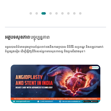
អត្ថបទសុខភាព
បច្ចុប្បន្នភាព
ទទួលបានព័ត៌មានចុងក្រោយបំផុតទាក់ទងនឹងការព្យាបាល នីតិវិធី លក្ខខណ្ឌ និងតម្រូវការពាក់
ព័ន្ធផ្សេងទៀត ដើម្បីធ្វើឱ្យជីវិតរបស់អ្នកមានសុខភាពល្អ និងប្រសើរជាងមុន។