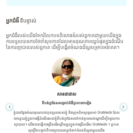
អ្នកជំងឺ
ទីបន្ទាល់
អ្នកជំងឺរបស់យើងចែករំលែកបទពិសោធន៍របស់ពួកគេជាមួយយើងក្នុង
ការទទួលបានការថែទាំសុខភាពដែលមានគុណភាពល្អបំផុតក្នុងដំណើរ
នៃការព្យាបាលរបស់ពួកគេ ដើម្បីបង្កើតចំណងដ៏ល្អសម្រាប់អនាគត។
សានដាដាស
ពីបង់ក្លាដែសសម្រាប់ជំងឺក្រពះពោះវៀន
ខ្ញុំបានថ្លែងអំណរគុណដល់កូនប្រុសរបស់ខ្ញុំ និងក្រុមដ៏អស្ចារ្យរបស់ GoMedii ដែល
បានជួយខ្ញុំក្នុងការធ្វើដំណើររបស់ខ្ញុំពីបង់ក្លាដែសទៅកាន់ប្រទេសឥណ្ឌាដើម្បីទទួលការ
ព្យាបាល។ យើងបានធ្វើការជ្រើសរើសត្រឹមត្រូវក្នុងការជ្រើសរើស GoMedii ។ ពួកគេ
សូម្បីតែបន្ទាប់ពីការព្យាបាលរក្សាទំនាក់ទំនងដ៏ល្អជាមួយយើង