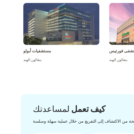
شفى فورتيس
مستشفيات أبولو
بنغالور
,
الهند
بنغالور
,
الهند
كيف تعمل
لمساعدتك