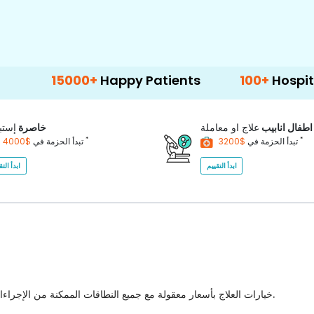
5000+
Happy Patients
100+
Hospitals & Clin
اطفال انابيب
علاج او معاملة
خاصرة
إستب
*
*
$3200
تبدأ الحزمة في
$4000
تبدأ الحزمة في
ابدأ التقييم
ابدأ التق
خيارات العلاج بأسعار معقولة مع جميع النطاقات الممكنة من الإجراءات الطبية للاختيار من بينها مع أفضل جودة للرعاية الصحية في البلاد.