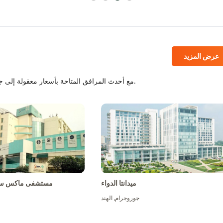
عرض المزيد
المستشفيات المعتمدة من JCI و NABH مع أحدث المرافق المتاحة بأسعار معقولة إلى جانب أفضل الطاقم الطبي.
ميدانتا الدواء
مستشفى ماكس سو
جوروجرام
,
الهند