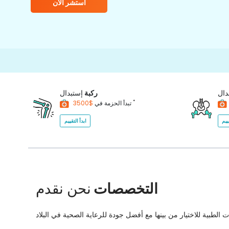
استشر الآن
1
دال
ركبة
إستبدال
*
$3500
تبدأ الحزمة في
ييم
ابدأ التقييم
التخصصات
نحن نقدم