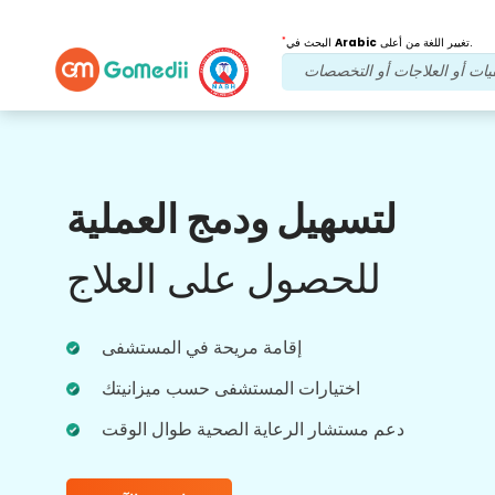
*
تغيير اللغة من أعلى.
Arabic
البحث في
فوائدنا
لتسهيل ودمج العملية
بعد العلاج
متابعة الرعاية
للحصول على العلاج
احصل على دعم طبي ودعم للمرضى على مدار
الساعة طوال أيام الأسبوع مع فريقنا الذي يعالج
مشاكلك في جميع الأوقات. تحديثات منتظمة على
احتياجاتك العلاجية.
إقامة مريحة في المستشفى
اختيارات المستشفى حسب ميزانيتك
دعم مستشار الرعاية الصحية طوال الوقت