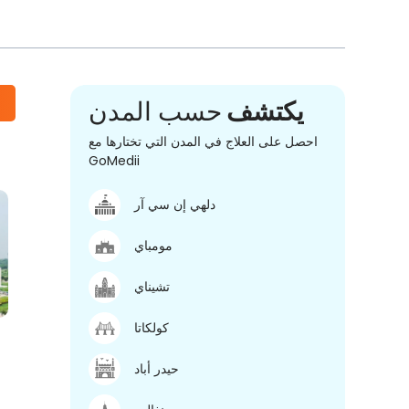
يكتشف
حسب المدن
احصل على العلاج في المدن التي تختارها مع
GoMedii
دلهي إن سي آر
مومباي
تشيناي
كولكاتا
حيدر أباد