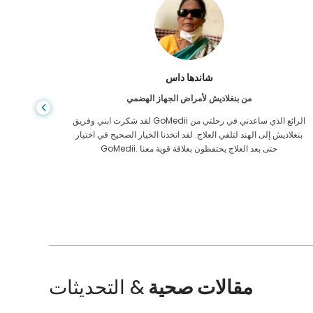
شاندها داس
من بنغلاديش لأمراض الجهاز الهضمي
لقد شكرت ابني وفريق GoMedii الرائع الذي ساعدني في رحلتي من
بنغلاديش إلى الهند لتلقي العلاج. لقد اتخذنا الخيار الصحيح في اختيار
الرعاية ا
GoMedii. حتى بعد العلاج يحتفظون بعلاقة قوية معنا
الممل
مقالات صحية
& التحديثات