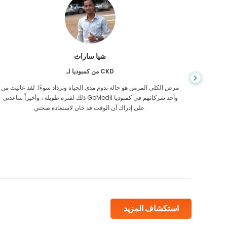
شيا ساراث
من كمبوديا لـ CKD
يص إصابتي
مرض الكلى المزمن هو حالة تدوم مدى الحياة وتزداد سوءًا. لقد عانيت من
 أكن أعرف
ذلك لفترة طويلة ، وأخيراً ساعدني GoMedii وأحد شركائهم في كمبوديا
على إدراك أن الوقت قد حان لاستعادة صحتي.
استكشاف المزيد