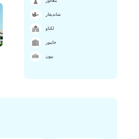
بنغالور
شانديغار
لكناو
جايبور
بيون