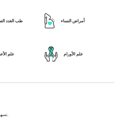
أمراض النساء
طب الغدد الص
علم الأورام
علم الأ
تسهيل علاج المريض ، بالإضافة إلى تمكينه بالحلول التي تعتمد على التكنولوجيا ونظام رعاية المرضى والشفافية في كل خطوة من خطوات رحلة العلاج.