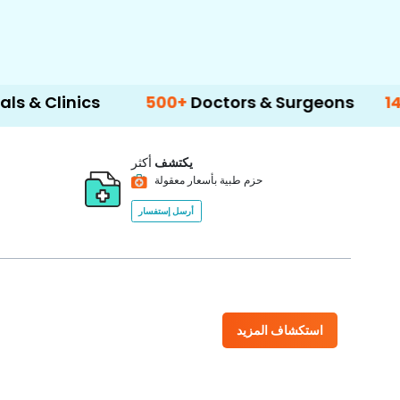
ics
500+
Doctors & Surgeons
14+
Langua
يكتشف
أكثر
حزم طبية بأسعار معقولة
أرسل إستفسار
استكشاف المزيد