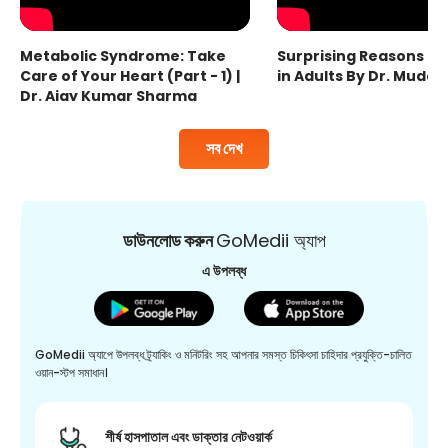
Metabolic Syndrome: Take
Surprising Reasons fo
Care of Your Heart (Part - 1) |
in Adults By Dr. Mudas
Dr. Ajay Kumar Sharma
সব দেখ
ডাউনলোড করুন
GoMedii অ্যাপ
এ উপলব্ধ
GoMedii অ্যাপে উপলব্ধ ট্র্যাকিং ও মনিটরিং সহ আপনার সমস্ত চিকিৎসা চাহিদার প্রযুক্তি-চালিত
ওয়ান-স্টপ সমাধান।
শীর্ষ হাসপাতাল এবং ডাক্তার নেটওয়ার্ক