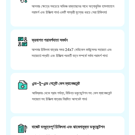
আপনার ক্ষেত্রে সবচেয়ে অভিজ্ঞ ডাক্তারদের সাথে অত্যাধুনিক হাসপাতালে
পরামর্শ এবং চিকিত্সা পান। একটি সাশ্রয়ী মূল্যের খরচে সেরা চিকিৎসা।
ক্রমাগত পরামর্শদাতা সমর্থন
আপনার চিকিৎসা যাত্রার সময় 24x7 মেডিকেল কাউন্সেলর সহায়তা এবং
সহায়তা। পদ্ধতি এবং চিকিত্সা পরবর্তী যত্ন সম্পর্কে সর্বদা পরামর্শ পান।
এন্ড-টু-এন্ড পেশেন্ট কেস ম্যানেজমেন্ট
আবিষ্কার থেকে স্রাব পর্যন্ত, বিভিন্ন ডকুমেন্টেশন সহ কেস ম্যানেজমেন্ট
সহায়তা সহ চিকিত্সা যাত্রার নিয়মিত আপডেট পান।
বাজেট বন্ধুত্বপূর্ণ চিকিৎসা এবং ঝামেলামুক্ত ডকুমেন্টেশন