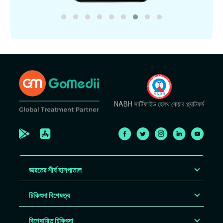
NABH সার্টিফাইড হেলথ কেয়ার প্ল্যাটফর্ম
ভারতের শীর্ষ হাসপাতাল
চিকিৎসা বিশেষত্ব
বিশেষায়িত চিকিৎসা