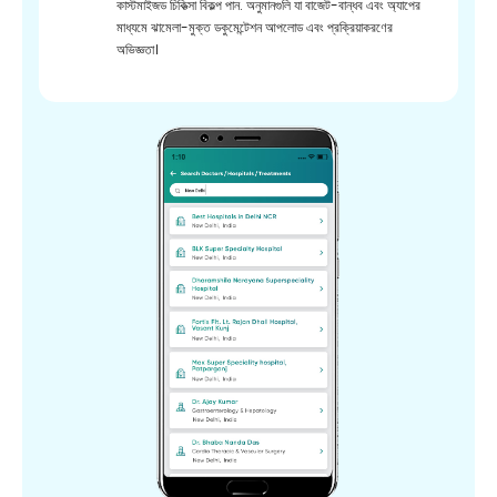
কাস্টমাইজড চিকিত্সা বিকল্প পান. অনুমানগুলি যা বাজেট-বান্ধব এবং অ্যাপের
মাধ্যমে ঝামেলা-মুক্ত ডকুমেন্টেশন আপলোড এবং প্রক্রিয়াকরণের
অভিজ্ঞতা।