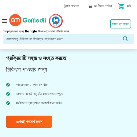
shopping_cart
ট্র্যাক আদেশ
অংশীদার লগইন
কার্ট
menu
সাইন ইন করুন
*
অনুসন্ধান করা হচ্ছে
Bangla
উপরে থেকে ভাষা পরিবর্তন করুন.
প্রক্রিয়াটি সহজ ও সংহত করতে
চিকিৎসা পাওয়ার জন্য
আরামদায়ক হাসপাতালে থাকা
আপনার বাজেট অনুযায়ী হাসপাতালের পছন্দ
সর্বকালের স্বাস্থ্যসেবা পরামর্শদাতা সমর্থন
এখনই পরামর্শ করুন