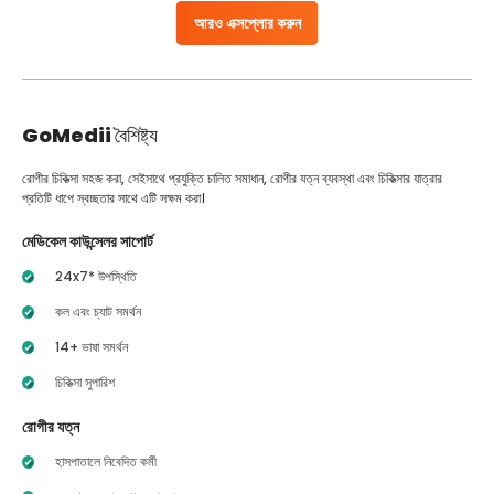
আরও এক্সপ্লোর করুন
GoMedii
বৈশিষ্ট্য
রোগীর চিকিত্সা সহজ করা, সেইসাথে প্রযুক্তি চালিত সমাধান, রোগীর যত্ন ব্যবস্থা এবং চিকিত্সার যাত্রার
প্রতিটি ধাপে স্বচ্ছতার সাথে এটি সক্ষম করা।
মেডিকেল কাউন্সেলর সাপোর্ট
24x7* উপস্থিতি
কল এবং চ্যাট সমর্থন
14+ ভাষা সমর্থন
চিকিত্সা সুপারিশ
রোগীর যত্ন
হাসপাতালে নিবেদিত কর্মী