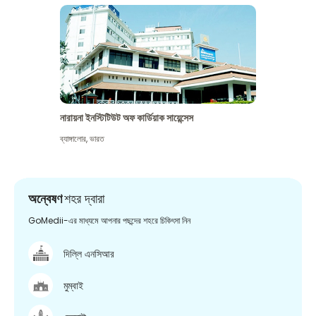
নারায়না ইনস্টিটিউট অফ কার্ডিয়াক সায়েন্সেস
ব্যাঙ্গালোর
,
ভারত
অন্বেষণ
শহর দ্বারা
GoMedii-এর মাধ্যমে আপনার পছন্দের শহরে চিকিৎসা নিন
দিল্লি এনসিআর
মুম্বাই