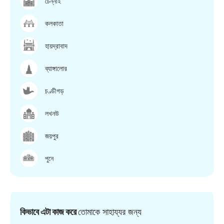
চেন্নাই
কলকাতা
হায়দ্রাবাদ
ব্যাঙ্গালোর
চণ্ডীগড়
লখনউ
জয়পুর
পুনে
কিভাবে এটা কাজ করে
তোমাকে সাহায্যর জন্য