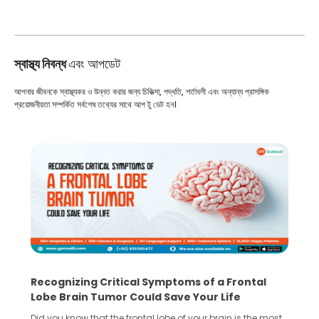
স্বাস্থ্য নিবন্ধ
এবং আপডেট
আপনার জীবনকে স্বাস্থ্যকর ও উন্নত করার জন্য চিকিত্সা, পদ্ধতি, শর্তাবলী এবং অন্যান্য প্রাসঙ্গিক
প্রয়োজনীয়তা সম্পর্কিত সর্বশেষ তথ্যের সাথে আপ টু ডেট হন।
What You Need to Know Before Taking the
Step Towards IVF Without Husband’s Consent
In vitro fertilization (IVF) is a great option for the treatment