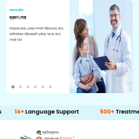
আমাদের সুবিধা
আম
ভ্রমণ সেবা
পো
সহায়তার জন্য একজন সম্পর্ক পরিচালকের সাথে
আপ
কাস্টমাইজড পরিষেবাগুলি দুর্দান্ত মানের সাথে
দল
দেওয়া হয়।
পা
আ
+
Language Support
500+
Treatment Opti
হাঁটু
প্রতিস্থাপন
*
প্যাকেজ শুরু
$3500