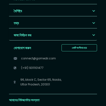
বৈশিষ্ট্য
তথ্য
ভাষা নির্বাচন কর
যোগাযোগ করুন
একটি অংশীদার হয়ে
connect@gomedii.com
(+91) 9311101477
96, block C, Sector 65, Noida,
Uttar Pradesh, 201301
আমাদের নিউজলেটার সদস্যতা