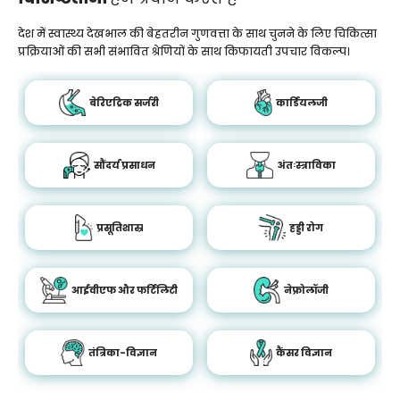
देश में स्वास्थ्य देखभाल की बेहतरीन गुणवत्ता के साथ चुनने के लिए चिकित्सा
प्रक्रियाओं की सभी संभावित श्रेणियों के साथ किफायती उपचार विकल्प।
बेरिएट्रिक सर्जरी
कार्डियलजी
सौंदर्य प्रसाधन
अंतःस्त्राविका
प्रसूतिशास्र
हड्डी रोग
आईवीएफ और फर्टिलिटी
नेफ्रोलॉजी
तंत्रिका-विज्ञान
कैंसर विज्ञान