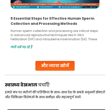
5 Essential Steps for Effective Human Sperm
Collection and Processing Methods
Human sperm collection and processing are critical steps
in advanced reproductive techniques like In Vitro
Fertilization (IVF) and intrauterine insemination (IUI). These
methods enable medical professionals to tackle fertility
जारी रखें पढ़ रहे हैं
challenges and help couples achieve their dream of
parenthood. Skilled technicians collect sperm using
specialized procedures to ensure optimal quality. Once
collected, they process the
और ज्यादा खोजें
Continue Reading
स्वास्थ्य देखभाल
चर्चाएँ
हमारे मंच पर मरीजों की प्रतिक्रिया के साथ-साथ देश के सबसे अनुभवी डॉक्टरों
और चिकित्सा विशेषज्ञों के साथ समीक्षा और महत्वपूर्ण चर्चा।