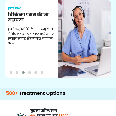
हमारे लाभ
ह
चिकित्सा परामर्शदाता
सहायता
व
हमारे अनुभवी चिकित्सा सलाहकारों
ब
से नियमित सहायता प्राप्त करें। आपको
व
सर्वोत्तम सलाह और मार्गदर्शन प्रदान
ह
करना।
ऑ
Treatment Options
घुटना
प्रतिस्थापन
*
पैकेज प्रारंभ करें
$3500