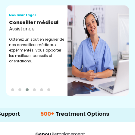
Nos avantages
N
Conseiller médical
V
Assistance
C
Obtenez un soutien régulier de
C
nos conseillers médicaux
n
expérimentés. Vous apporter
e
les meilleurs conseils et
t
orientations.
p
d
500+
Treatment Options
Genou
Remplacement