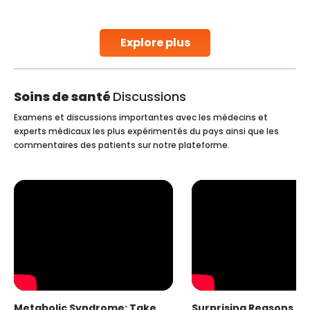
parenthood. Skilled technicians collect sperm using
specialized procedures to ensure optimal quality. Once
collected, they process the
Explore plus
Continue Reading
Soins de santé
Discussions
Examens et discussions importantes avec les médecins et
experts médicaux les plus expérimentés du pays ainsi que les
commentaires des patients sur notre plateforme.
Metabolic Syndrome: Take
Surprising Reasons fo