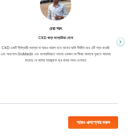
চেয়া শরৎ
CKD জন্য কম্বোডিয়া থেকে
CKD একটি দীর্ঘস্থায়ী অবস্থা যা আরও খারাপ হতে থাকে। আমি দীর্ঘদিন ধরে এটি সহ্য করেছি
আপনি কখনই জ
এবং অবশেষে GoMedii এবং কম্বোডিয়াতে তাদের একজন অংশীদার আমাকে বুঝতে সাহায্য
আমার কো
করেছে যে আমার স্বাস্থ্যকে ধরে রাখার সময় এসেছে।
বাংলাদেশ
আরও এক্সপ্লোর করুন