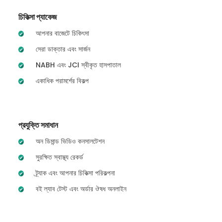
চিকিত্সা প্যাকেজ
আপনার বাজেটে চিকিৎসা
সেরা ডাক্তার এবং সার্জন
NABH এবং JCI স্বীকৃত হাসপাতাল
একাধিক পরামর্শের বিকল্প
প্রযুক্তি সমাধান
অন ডিমান্ড ভিডিও কনসালটেশন
সুরক্ষিত স্বাস্থ্য রেকর্ড
ট্র্যাক এবং আপনার চিকিত্সা পরিকল্পনা
বই ল্যাব টেস্ট এবং অর্ডার ঔষধ অনলাইন