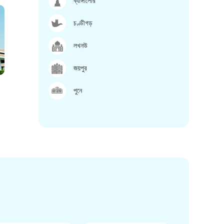
ব্যাঙ্গালোর
চণ্ডীগড়
লখনউ
জয়পুর
পুনে