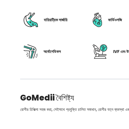
বারিয়াট্রিক সার্জারি
কার্ডিওলজি
অর্থোপেডিকস
IVF এবং উর
GoMedii
বৈশিষ্ট্য
রোগীর চিকিত্সা সহজ করা, সেইসাথে প্রযুক্তি চালিত সমাধান, রোগীর যত্ন ব্যবস্থা এবং