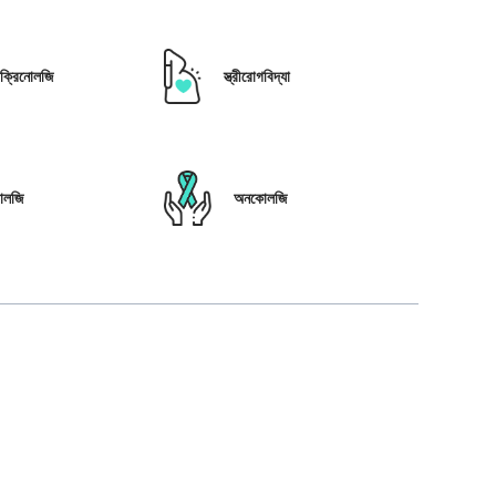
োক্রিনোলজি
স্ত্রীরোগবিদ্যা
োলজি
অনকোলজি