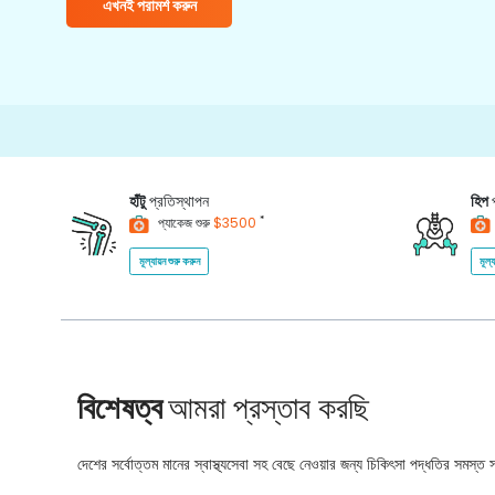
এখনই পরামর্শ করুন
1
হাঁটু
প্রতিস্থাপন
হিপ
*
প্যাকেজ শুরু
$3500
মূল্যায়ন শুরু করুন
মূল্
বিশেষত্ব
আমরা প্রস্তাব করছি
দেশের সর্বোত্তম মানের স্বাস্থ্যসেবা সহ বেছে নেওয়ার জন্য চিকিৎসা পদ্ধতির সমস্ত সম্