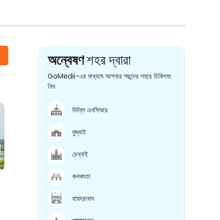
অন্বেষণ
শহর দ্বারা
GoMedii-এর মাধ্যমে আপনার পছন্দের শহরে চিকিৎসা
নিন
দিল্লি এনসিআর
মুম্বাই
চেন্নাই
কলকাতা
হায়দ্রাবাদ