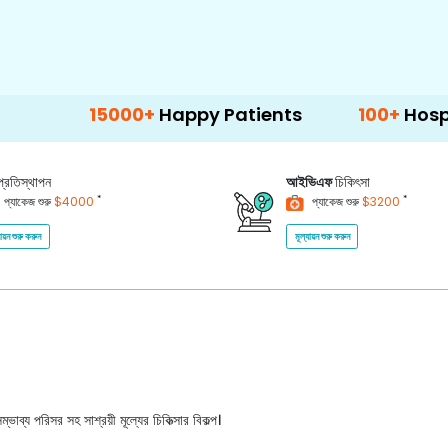
5000+
Happy Patients
100+
Hospitals & Clin
প্রতিস্থাপন
আইভিএফ
চিকিৎসা
*
*
প্যাকেজ শুরু
$4000
প্যাকেজ শুরু
$3200
যায়ন শুরু করুন
মূল্যায়ন শুরু করুন
ভাব্য পরিসর সহ সাশ্রয়ী মূল্যের চিকিত্সার বিকল্প।