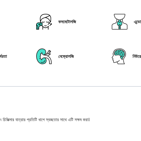
কসমেটোলজি
এন্ড
্বরতা
নেফ্রোলজি
নিউর
 চিকিত্সার যাত্রার প্রতিটি ধাপে স্বচ্ছতার সাথে এটি সক্ষম করা।