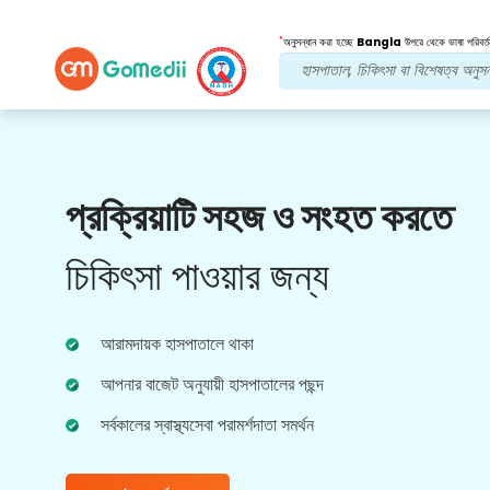
*
অনুসন্ধান করা হচ্ছে
Bangla
উপরে থেকে ভাষা পরিবর্ত
আমাদের সুবিধা
প্রক্রিয়াটি সহজ ও সংহত করতে
পোস্ট চিকিত্সা
অনুসরণ যত্ন
চিকিৎসা পাওয়ার জন্য
আপনার সমস্যার সমাধান করার জন্য আমাদের দলের সাথে 24x7
চিকিৎসা এবং রোগীর সহায়তা পান। আপনার চিকিৎসার
প্রয়োজনীয়তার নিয়মিত আপডেট।
আরামদায়ক হাসপাতালে থাকা
আপনার বাজেট অনুযায়ী হাসপাতালের পছন্দ
সর্বকালের স্বাস্থ্যসেবা পরামর্শদাতা সমর্থন