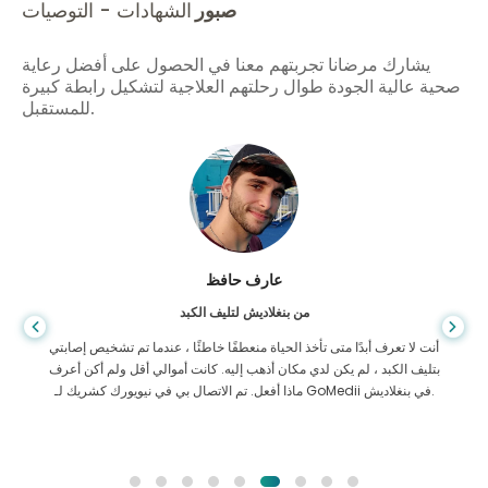
صبور
الشهادات - التوصيات
يشارك مرضانا تجربتهم معنا في الحصول على أفضل رعاية
صحية عالية الجودة طوال رحلتهم العلاجية لتشكيل رابطة كبيرة
للمستقبل.
عارف حافظ
من بنغلاديش لتليف الكبد
أنت لا تعرف أبدًا متى تأخذ الحياة منعطفًا خاطئًا ، عندما تم تشخيص إصابتي
بتليف الكبد ، لم يكن لدي مكان أذهب إليه. كانت أموالي أقل ولم أكن أعرف
ماذا أفعل. تم الاتصال بي في نيويورك كشريك لـ GoMedii في بنغلاديش.