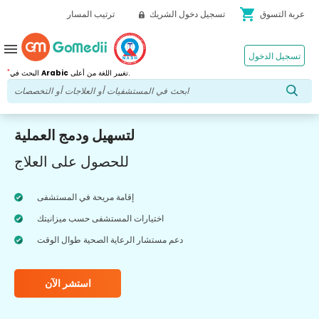
shopping_cart
عربة التسوق
تسجيل دخول الشريك
ترتيب المسار
menu
تسجيل الدخول
*
تغيير اللغة من أعلى.
Arabic
البحث في
لتسهيل ودمج العملية
للحصول على العلاج
إقامة مريحة في المستشفى
اختيارات المستشفى حسب ميزانيتك
دعم مستشار الرعاية الصحية طوال الوقت
استشر الآن