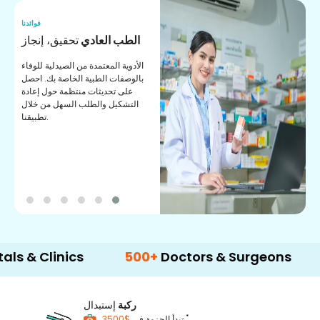
نا
فوائدنا
ر
الطب العادي
تحقيق، إنجاز
ة
الأدوية المعتمدة من الصيدلية للوفاء
ات
بالوصفات الطبية الخاصة بك. احصل
على تحديثات منتظمة حول إعادة
التشكيل والطلب السهل من خلال
تطبيقنا.
linics
500+
Doctors & Surgeons
14+
La
ركبة
إستبدال
*
$3500
تبدأ الحزمة في