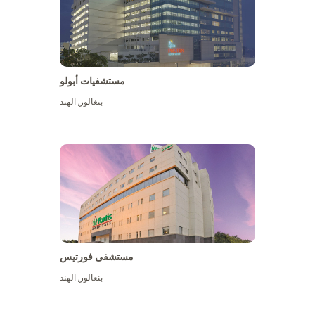
مستشفيات أبولو
بنغالور
,
الهند
عرض المزيد
مستشفى فورتيس
بنغالور
,
الهند