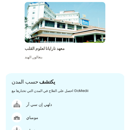
معهد نارايانا لعلوم القلب
بنغالور
,
الهند
يكتشف
حسب المدن
احصل على العلاج في المدن التي تختارها مع GoMedii
دلهي إن سي آر
مومباي