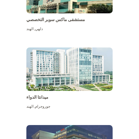
مستشفى ماكس سوبر التخصصي
دلهي
,
الهند
ميدانتا الدواء
جوروجرام
,
الهند