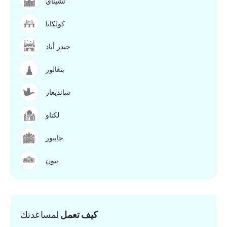
تشيناي
كولكاتا
حيدر أباد
بنغالور
شانديغار
لكناو
جايبور
بيون
كيف تعمل
لمساعدتك