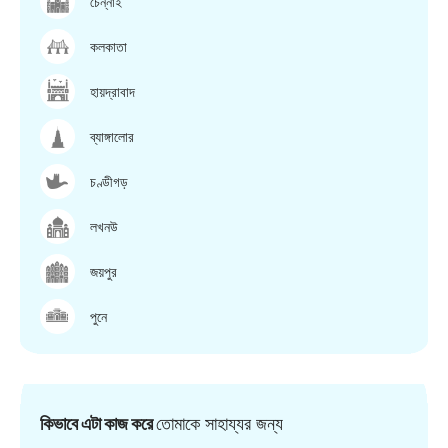
চেন্নাই
কলকাতা
হায়দ্রাবাদ
ব্যাঙ্গালোর
চণ্ডীগড়
লখনউ
জয়পুর
পুনে
কিভাবে এটা কাজ করে
তোমাকে সাহায্যর জন্য