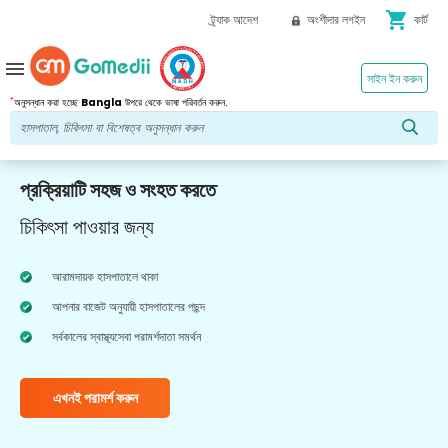
shopping_cart
ট্র্যাক আদেশ
অংশীদার লগইন
কার্ট
menu
সাইন ইন করুন
*
অনুসন্ধান করা হচ্ছে
Bangla
উপরে থেকে ভাষা পরিবর্তন করুন.
প্রক্রিয়াটি সহজ ও সংহত করতে
চিকিৎসা পাওয়ার জন্য
আরামদায়ক হাসপাতালে থাকা
আপনার বাজেট অনুযায়ী হাসপাতালের পছন্দ
সর্বকালের স্বাস্থ্যসেবা পরামর্শদাতা সমর্থন
এখনই পরামর্শ করুন