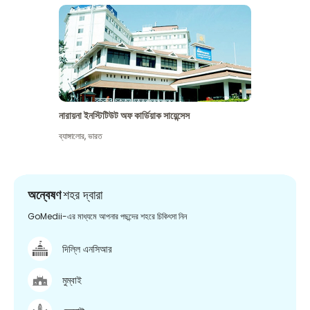
নারায়না ইনস্টিটিউট অফ কার্ডিয়াক সায়েন্সেস
ব্যাঙ্গালোর
,
ভারত
অন্বেষণ
শহর দ্বারা
GoMedii-এর মাধ্যমে আপনার পছন্দের শহরে চিকিৎসা নিন
দিল্লি এনসিআর
মুম্বাই