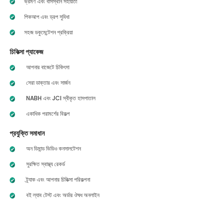
ভ্রমণ এবং বাসস্থান সহায়তা
পিকআপ এবং ড্রপ সুবিধা
সহজ ডকুমেন্টেশন প্রক্রিয়া
চিকিত্সা প্যাকেজ
আপনার বাজেটে চিকিৎসা
সেরা ডাক্তার এবং সার্জন
NABH এবং JCI স্বীকৃত হাসপাতাল
একাধিক পরামর্শের বিকল্প
প্রযুক্তি সমাধান
অন ডিমান্ড ভিডিও কনসালটেশন
সুরক্ষিত স্বাস্থ্য রেকর্ড
ট্র্যাক এবং আপনার চিকিত্সা পরিকল্পনা
বই ল্যাব টেস্ট এবং অর্ডার ঔষধ অনলাইন