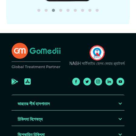
NABH সার্টিফাইড হেলথ কেয়ার প্ল্যাটফর্ম
ভারতের শীর্ষ হাসপাতাল
চিকিৎসা বিশেষত্ব
বিশেষায়িত চিকিৎসা