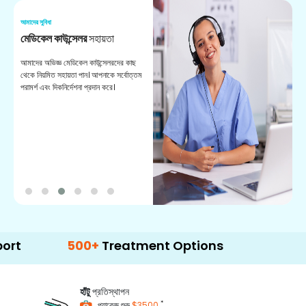
আমাদের সুবিধা
আম
মেডিকেল কাউন্সেলর
সহায়তা
অ
আমাদের অভিজ্ঞ মেডিকেল কাউন্সেলরদের কাছ
ভা
থেকে নিয়মিত সহায়তা পান। আপনাকে সর্বোত্তম
চি
পরামর্শ এবং দিকনির্দেশনা প্রদান করে।
ডা
500+
Treatment Options
হাঁটু
প্রতিস্থাপন
*
প্যাকেজ শুরু
$3500