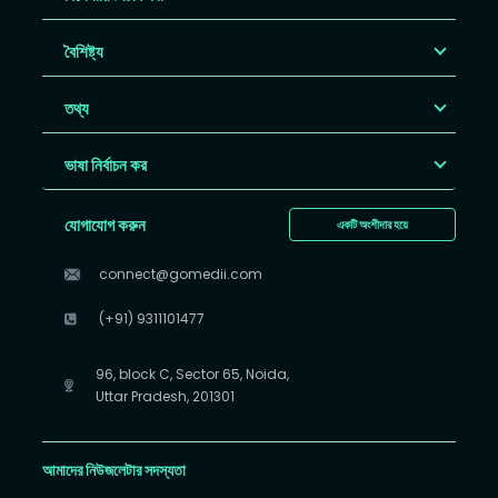
বৈশিষ্ট্য
তথ্য
ভাষা নির্বাচন কর
যোগাযোগ করুন
একটি অংশীদার হয়ে
connect@gomedii.com
(+91) 9311101477
96, block C, Sector 65, Noida,
Uttar Pradesh, 201301
আমাদের নিউজলেটার সদস্যতা