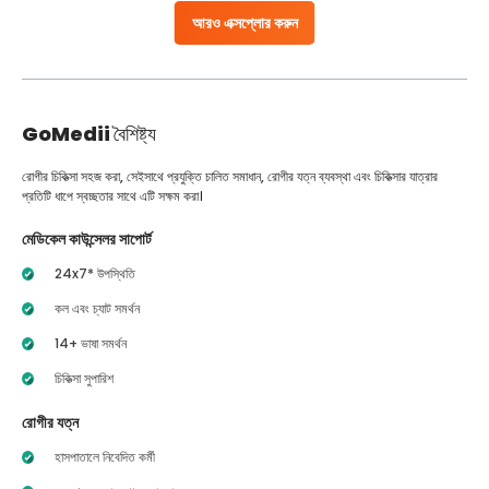
আরও এক্সপ্লোর করুন
GoMedii
বৈশিষ্ট্য
রোগীর চিকিত্সা সহজ করা, সেইসাথে প্রযুক্তি চালিত সমাধান, রোগীর যত্ন ব্যবস্থা এবং চিকিত্সার যাত্রার
প্রতিটি ধাপে স্বচ্ছতার সাথে এটি সক্ষম করা।
মেডিকেল কাউন্সেলর সাপোর্ট
24x7* উপস্থিতি
কল এবং চ্যাট সমর্থন
14+ ভাষা সমর্থন
চিকিত্সা সুপারিশ
রোগীর যত্ন
হাসপাতালে নিবেদিত কর্মী