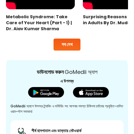
Metabolic Syndrome: Take
Surprising Reasons fo
Care of Your Heart (Part - 1) |
in Adults By Dr. Mudas
Dr. Ajay Kumar Sharma
সব দেখ
ডাউনলোড করুন
GoMedii অ্যাপ
এ উপলব্ধ
GoMedii অ্যাপে উপলব্ধ ট্র্যাকিং ও মনিটরিং সহ আপনার সমস্ত চিকিৎসা চাহিদার প্রযুক্তি-চালিত
ওয়ান-স্টপ সমাধান।
শীর্ষ হাসপাতাল এবং ডাক্তার নেটওয়ার্ক