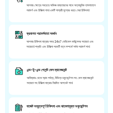
আপনার ক্ষেত্রে সবচেয়ে অভিজ্ঞ ডাক্তারদের সাথে অত্যাধুনিক হাসপাতালে
পরামর্শ এবং চিকিত্সা পান। একটি সাশ্রয়ী মূল্যের খরচে সেরা চিকিৎসা।
ক্রমাগত পরামর্শদাতা সমর্থন
আপনার চিকিৎসা যাত্রার সময় 24x7 মেডিকেল কাউন্সেলর সহায়তা এবং
সহায়তা। পদ্ধতি এবং চিকিত্সা পরবর্তী যত্ন সম্পর্কে সর্বদা পরামর্শ পান।
এন্ড-টু-এন্ড পেশেন্ট কেস ম্যানেজমেন্ট
আবিষ্কার থেকে স্রাব পর্যন্ত, বিভিন্ন ডকুমেন্টেশন সহ কেস ম্যানেজমেন্ট
সহায়তা সহ চিকিত্সা যাত্রার নিয়মিত আপডেট পান।
বাজেট বন্ধুত্বপূর্ণ চিকিৎসা এবং ঝামেলামুক্ত ডকুমেন্টেশন