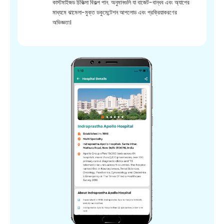
কাস্টমাইজড চিকিত্সা বিকল্প পান. অনুমানগুলি যা বাজেট-বান্ধব এবং অ্যাপের
মাধ্যমে ঝামেলা-মুক্ত ডকুমেন্টেশন আপলোড এবং প্রক্রিয়াকরণের
অভিজ্ঞতা।