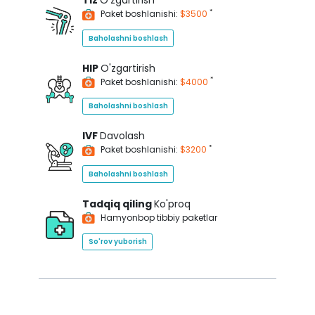
Tiz
O'zgartirish
*
Paket boshlanishi:
$3500
Baholashni boshlash
HIP
O'zgartirish
*
Paket boshlanishi:
$4000
Baholashni boshlash
IVF
Davolash
*
Paket boshlanishi:
$3200
Baholashni boshlash
Tadqiq qiling
Ko'proq
Hamyonbop tibbiy paketlar
So'rov yuborish