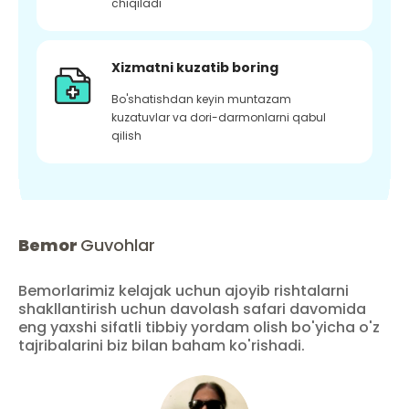
chiqiladi
Xizmatni kuzatib boring
Bo'shatishdan keyin muntazam
kuzatuvlar va dori-darmonlarni qabul
qilish
Bemor
Guvohlar
Bemorlarimiz kelajak uchun ajoyib rishtalarni
shakllantirish uchun davolash safari davomida
eng yaxshi sifatli tibbiy yordam olish bo'yicha o'z
tajribalarini biz bilan baham ko'rishadi.