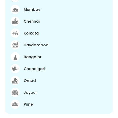
Mumbay
Chennai
Kolkata
Haydarobod
Bangalor
Chandigarh
Omad
Jaypur
Pune