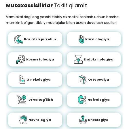
Mutaxassisliklar
Taklif qilamiz
Mamlakatdagi eng yaxshi tibbiy xizmatni tanlash uchun barcha
mumkin bo'lgan tibbiy muolajalar bilan arzon davolash usullari.
Bariatrik jarrohlik
Kardiologiya
Kosmetologiya
Endokrinologiya
Ginekologiya
Ortopediya
IVF va tug'ilish
Nefrologiya
Nevrologiya
Onkologiya