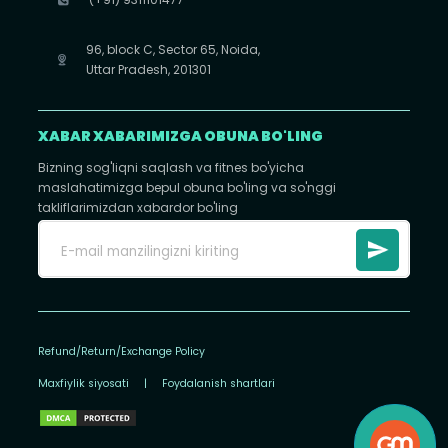
96, block C, Sector 65, Noida,
Uttar Pradesh, 201301
XABAR XABARIMIZGA OBUNA BO'LING
Bizning sog'liqni saqlash va fitnes bo'yicha
maslahatimizga bepul obuna bo'ling va so'nggi
takliflarimizdan xabardor bo'ling
Refund/Return/Exchange Policy
Maxfiylik siyosati
|
Foydalanish shartlari