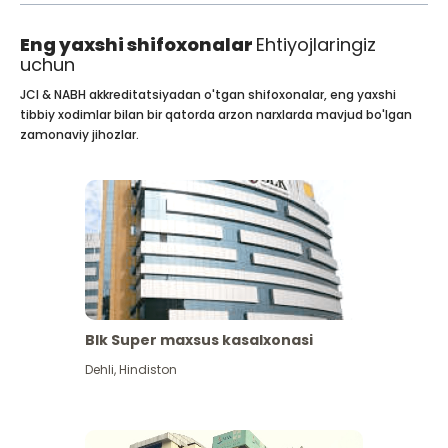
Eng yaxshi shifoxonalar
Ehtiyojlaringiz
uchun
JCI & NABH akkreditatsiyadan o'tgan shifoxonalar, eng yaxshi
tibbiy xodimlar bilan bir qatorda arzon narxlarda mavjud bo'lgan
zamonaviy jihozlar.
Blk Super maxsus kasalxonasi
Dehli
,
Hindiston