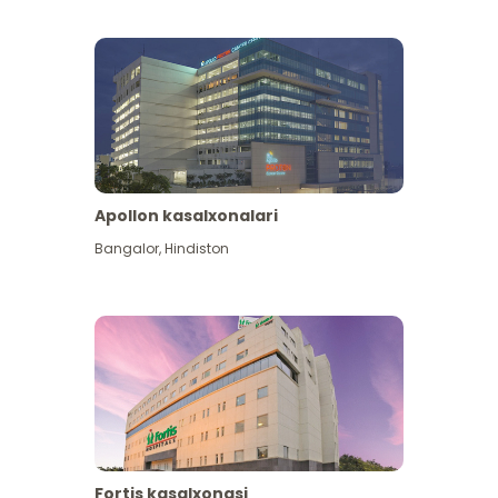
Apollon kasalxonalari
Koʻproq koʻrish
Bangalor
,
Hindiston
Fortis kasalxonasi