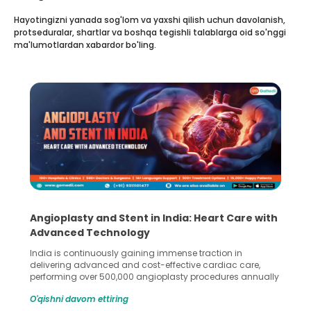
Hayotingizni yanada sog'lom va yaxshi qilish uchun davolanish,
protseduralar, shartlar va boshqa tegishli talablarga oid so'nggi
ma'lumotlardan xabardor bo'ling.
Angioplasty and Stent in India: Heart Care with
Advanced Technology
India is continuously gaining immense traction in
delivering advanced and cost-effective cardiac care,
performing over 500,000 angioplasty procedures annually
with a success rate exceeding 90%. Patients across the
O'qishni davom ettiring
globe are searching for treatments like angioplasty and