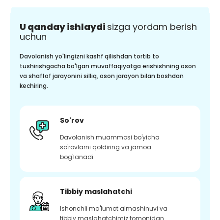
U qanday ishlaydi
sizga yordam berish
uchun
Davolanish yo'lingizni kashf qilishdan tortib to
tushirishgacha bo'lgan muvaffaqiyatga erishishning oson
va shaffof jarayonini silliq, oson jarayon bilan boshdan
kechiring.
So'rov
Davolanish muammosi bo'yicha
so'rovlarni qoldiring va jamoa
bog'lanadi
Tibbiy maslahatchi
Ishonchli ma'lumot almashinuvi va
tibbiy maslahatchimiz tomonidan