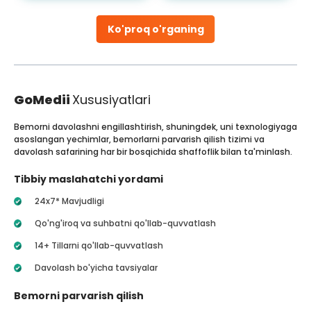
Ko'proq o'rganing
GoMedii
Xususiyatlari
Bemorni davolashni engillashtirish, shuningdek, uni texnologiyaga
asoslangan yechimlar, bemorlarni parvarish qilish tizimi va
davolash safarining har bir bosqichida shaffoflik bilan ta'minlash.
Tibbiy maslahatchi yordami
24x7* Mavjudligi
Qo'ng'iroq va suhbatni qo'llab-quvvatlash
14+ Tillarni qo'llab-quvvatlash
Davolash bo'yicha tavsiyalar
Bemorni parvarish qilish