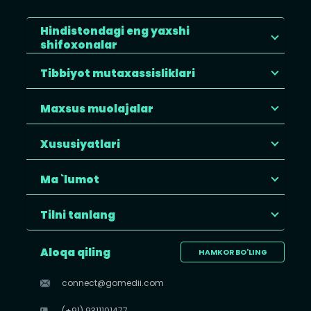
Hindistondagi eng yaxshi
shifoxonalar
Tibbiyot mutaxassisliklari
Maxsus muolajalar
Xususiyatlari
Ma `lumot
Tilni tanlang
Aloqa qiling
HAMKOR BO'LING
connect@gomedii.com
(+91) 9311101477