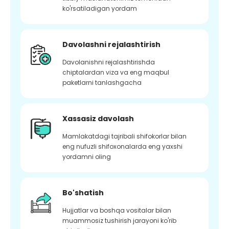
ko'rsatiladigan yordam
Davolashni rejalashtirish
Davolanishni rejalashtirishda
chiptalardan viza va eng maqbul
paketlarni tanlashgacha
Xassasiz davolash
Mamlakatdagi tajribali shifokorlar bilan
eng nufuzli shifoxonalarda eng yaxshi
yordamni oling
Bo'shatish
Hujjatlar va boshqa vositalar bilan
muammosiz tushirish jarayoni ko'rib