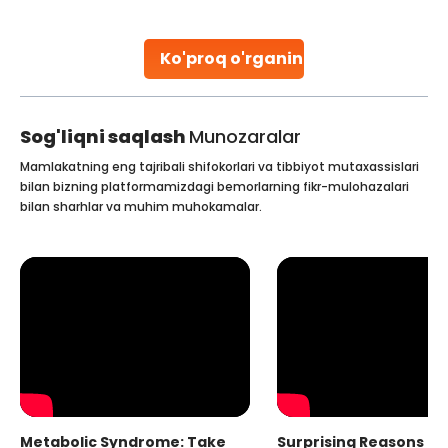
stent placement in Indian hospitals, owing to the
combination of high-quality care and affordability.
Studies, such as one published
Ko'proq o'rganing
Continue Reading
Sog'liqni saqlash
Munozaralar
Mamlakatning eng tajribali shifokorlari va tibbiyot mutaxassislari
bilan bizning platformamizdagi bemorlarning fikr-mulohazalari
bilan sharhlar va muhim muhokamalar.
Metabolic Syndrome: Take
Surprising Reasons fo