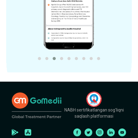
NABH sertifikatlangan sog'liqni
saqlash platformasi