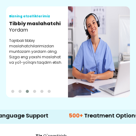
Bizning afzalliklarimiz
B
Tibbiy maslahatchi
O
Yordam
M
Tajribali tibbiy
S
maslahatchilarimizdan
y
muntazam yordam oling.
r
Sizga eng yaxshi maslahat
e
va yo'l-yo'riqni taqdim etish.
b
 Support
500+
Treatment Options