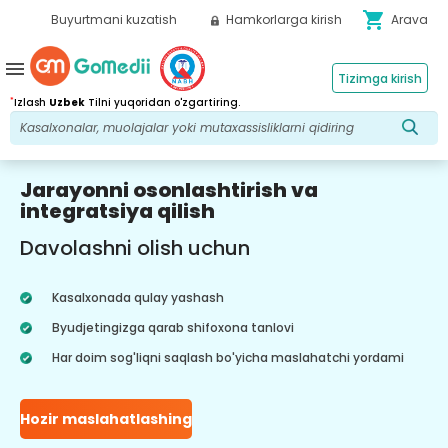
shopping_cart
Buyurtmani kuzatish
Hamkorlarga kirish
Arava
menu
Tizimga kirish
*
Izlash
Uzbek
Tilni yuqoridan o'zgartiring.
Jarayonni osonlashtirish va
integratsiya qilish
Davolashni olish uchun
Kasalxonada qulay yashash
Byudjetingizga qarab shifoxona tanlovi
Har doim sog'liqni saqlash bo'yicha maslahatchi yordami
Hozir maslahatlashing