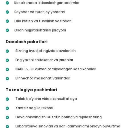
Kasalxonada ixtisoslashgan xodimlar
Sayohat va turar joy yordami
Olib ketish va tushirish vositalari
Oson hujjatlashtirish jarayoni
Davolash paketlari
Sizning byudjetingizda davolanish
Eng yaxshi shifokorlar va jarrohlar
NABH & JCI akkreditatsiyalangan kasalxonalari
Bir nechta maslahat variantlari
Texnologiya yechimlari
Talab bo'yicha video konsultatsiya
Xavfsiz sog'liq rekordi
Davolanishingizni kuzatib boring va rejalashtiring
Laboratoriya sinovlari va dori-darmonlarni onlayn buyurtma