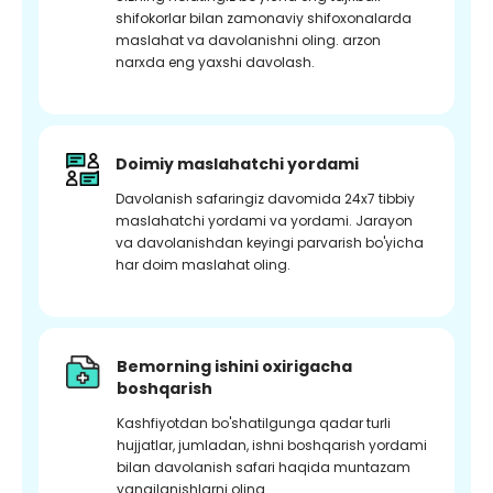
shifokorlar bilan zamonaviy shifoxonalarda
maslahat va davolanishni oling. arzon
narxda eng yaxshi davolash.
Doimiy maslahatchi yordami
Davolanish safaringiz davomida 24x7 tibbiy
maslahatchi yordami va yordami. Jarayon
va davolanishdan keyingi parvarish bo'yicha
har doim maslahat oling.
Bemorning ishini oxirigacha
boshqarish
Kashfiyotdan bo'shatilgunga qadar turli
hujjatlar, jumladan, ishni boshqarish yordami
bilan davolanish safari haqida muntazam
yangilanishlarni oling.