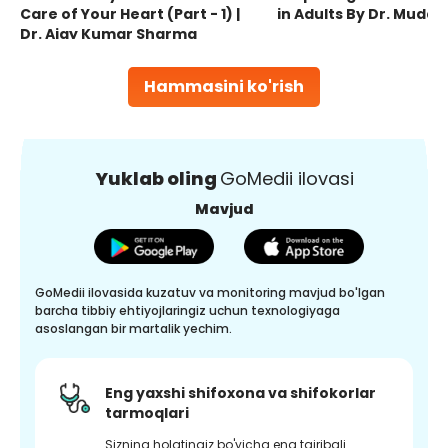
Care of Your Heart (Part - 1) |
in Adults By Dr. Mudas
Dr. Ajay Kumar Sharma
Hammasini ko'rish
Yuklab oling
GoMedii ilovasi
Mavjud
GoMedii ilovasida kuzatuv va monitoring mavjud bo'lgan
barcha tibbiy ehtiyojlaringiz uchun texnologiyaga
asoslangan bir martalik yechim.
Eng yaxshi shifoxona va shifokorlar
tarmoqlari
Sizning holatingiz bo'yicha eng tajribali