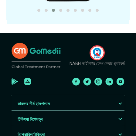
NABH সার্টিফাইড হেলথ কেয়ার প্ল্যাটফর্ম
ভারতের শীর্ষ হাসপাতাল
চিকিৎসা বিশেষত্ব
বিশেষায়িত চিকিৎসা