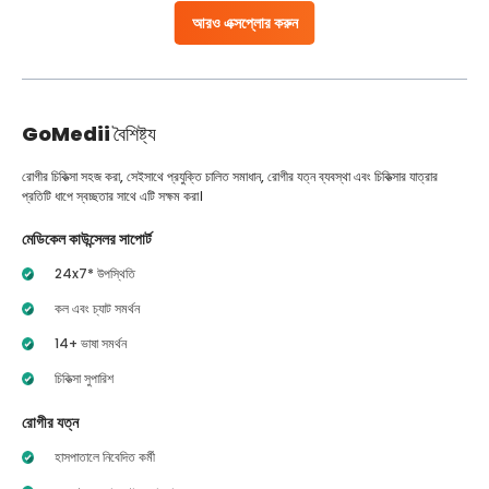
আরও এক্সপ্লোর করুন
GoMedii
বৈশিষ্ট্য
রোগীর চিকিত্সা সহজ করা, সেইসাথে প্রযুক্তি চালিত সমাধান, রোগীর যত্ন ব্যবস্থা এবং চিকিত্সার যাত্রার
প্রতিটি ধাপে স্বচ্ছতার সাথে এটি সক্ষম করা।
মেডিকেল কাউন্সেলর সাপোর্ট
24x7* উপস্থিতি
কল এবং চ্যাট সমর্থন
14+ ভাষা সমর্থন
চিকিত্সা সুপারিশ
রোগীর যত্ন
হাসপাতালে নিবেদিত কর্মী