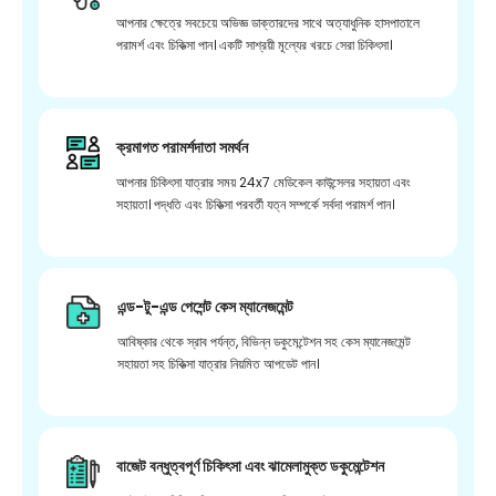
আপনার ক্ষেত্রে সবচেয়ে অভিজ্ঞ ডাক্তারদের সাথে অত্যাধুনিক হাসপাতালে
পরামর্শ এবং চিকিত্সা পান। একটি সাশ্রয়ী মূল্যের খরচে সেরা চিকিৎসা।
ক্রমাগত পরামর্শদাতা সমর্থন
আপনার চিকিৎসা যাত্রার সময় 24x7 মেডিকেল কাউন্সেলর সহায়তা এবং
সহায়তা। পদ্ধতি এবং চিকিত্সা পরবর্তী যত্ন সম্পর্কে সর্বদা পরামর্শ পান।
এন্ড-টু-এন্ড পেশেন্ট কেস ম্যানেজমেন্ট
আবিষ্কার থেকে স্রাব পর্যন্ত, বিভিন্ন ডকুমেন্টেশন সহ কেস ম্যানেজমেন্ট
সহায়তা সহ চিকিত্সা যাত্রার নিয়মিত আপডেট পান।
বাজেট বন্ধুত্বপূর্ণ চিকিৎসা এবং ঝামেলামুক্ত ডকুমেন্টেশন