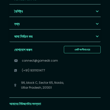
বৈশিষ্ট্য
তথ্য
ভাষা নির্বাচন কর
যোগাযোগ করুন
একটি অংশীদার হয়ে
connect@gomedii.com
(+91) 9311101477
96, block C, Sector 65, Noida,
Uttar Pradesh, 201301
আমাদের নিউজলেটার সদস্যতা