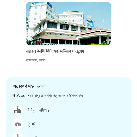
নারায়না ইনস্টিটিউট অফ কার্ডিয়াক সায়েন্সেস
ব্যাঙ্গালোর
,
ভারত
অন্বেষণ
শহর দ্বারা
GoMedii-এর মাধ্যমে আপনার পছন্দের শহরে চিকিৎসা নিন
দিল্লি এনসিআর
মুম্বাই