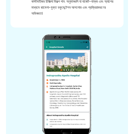
কাস্টমাইজড চিকিত্সা বিকল্প পান. অনুমানগুলি যা বাজেট-বান্ধব এবং অ্যাপের
মাধ্যমে ঝামেলা-মুক্ত ডকুমেন্টেশন আপলোড এবং প্রক্রিয়াকরণের
অভিজ্ঞতা।