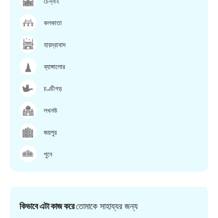
চেন্নাই
কলকাতা
হায়দ্রাবাদ
ব্যাঙ্গালোর
চণ্ডীগড়
লখনউ
জয়পুর
পুনে
কিভাবে এটা কাজ করে
তোমাকে সাহায্যর জন্য