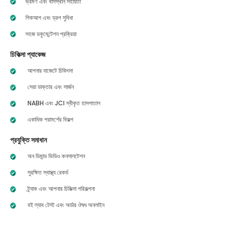
ভ্রমণ এবং বাসস্থান সহায়তা
পিকআপ এবং ড্রপ সুবিধা
সহজ ডকুমেন্টেশন প্রক্রিয়া
চিকিত্সা প্যাকেজ
আপনার বাজেটে চিকিৎসা
সেরা ডাক্তার এবং সার্জন
NABH এবং JCI স্বীকৃত হাসপাতাল
একাধিক পরামর্শের বিকল্প
প্রযুক্তি সমাধান
অন ডিমান্ড ভিডিও কনসালটেশন
সুরক্ষিত স্বাস্থ্য রেকর্ড
ট্র্যাক এবং আপনার চিকিত্সা পরিকল্পনা
বই ল্যাব টেস্ট এবং অর্ডার ঔষধ অনলাইন