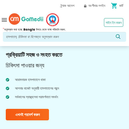
shopping_cart
ট্র্যাক আদেশ
অংশীদার লগইন
কার্ট
menu
সাইন ইন করুন
*
অনুসন্ধান করা হচ্ছে
Bangla
উপরে থেকে ভাষা পরিবর্তন করুন.
প্রক্রিয়াটি সহজ ও সংহত করতে
চিকিৎসা পাওয়ার জন্য
আরামদায়ক হাসপাতালে থাকা
আপনার বাজেট অনুযায়ী হাসপাতালের পছন্দ
সর্বকালের স্বাস্থ্যসেবা পরামর্শদাতা সমর্থন
এখনই পরামর্শ করুন