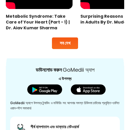
Metabolic Syndrome: Take
Surprising Reasons fo
Care of Your Heart (Part - 1) |
in Adults By Dr. Mudas
Dr. Ajay Kumar Sharma
সব দেখ
ডাউনলোড করুন
GoMedii অ্যাপ
এ উপলব্ধ
GoMedii অ্যাপে উপলব্ধ ট্র্যাকিং ও মনিটরিং সহ আপনার সমস্ত চিকিৎসা চাহিদার প্রযুক্তি-চালিত
ওয়ান-স্টপ সমাধান।
শীর্ষ হাসপাতাল এবং ডাক্তার নেটওয়ার্ক