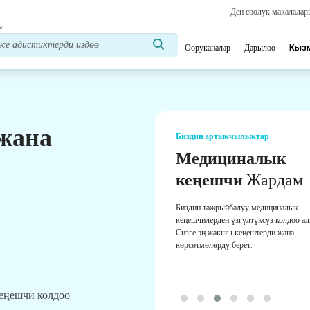
Ден соолук макалала
з.
Ооруканалар
Дарылоо
Кыз
 жана
Биздин артыкчылыктар
Медициналык
кеңешчи
Жардам
Биздин тажрыйбалуу медициналык
кеңешчилерден үзгүлтүксүз колдоо а
Сизге эң жакшы кеңештерди жана
көрсөтмөлөрдү берет.
кеңешчи колдоо