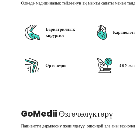
Өлкөдө медициналык тейлөөнүн эң мыкты сапаты менен танд
Бариатриялык
Кардиолог
хирургия
Ортопедия
ЭКУ жан
GoMedii
Өзгөчөлүктөрү
Пациентти дарылоону жеңилдетүү, ошондой эле аны технолог