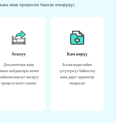
ана ачык процессин баштан өткөрүңүз.
Агызуу
Кам көрүү
Документтери жана
Босангандан кийин
башка жабдыктары менен
үзгүлтүксүз байкоолор
кыйынчылыксыз чыгаруу
жана дары-дармектер
процесси колго алынат
аткарылат