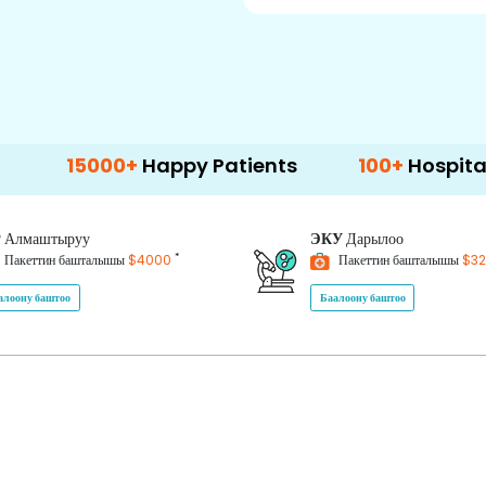
000+
Happy Patients
100+
Hospitals & Clini
P
Алмаштыруу
ЭКУ
Дарылоо
*
Пакеттин башталышы
$4000
Пакеттин башталышы
$3
алоону баштоо
Баалоону баштоо