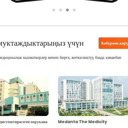
муктаждыктарыңыз үчүн
Көбүрөөк көр
едициналык кызматкерлер менен бирге, жеткиликтүү баада заманбап
адистештирилген оорукана
Medanta The Medicity