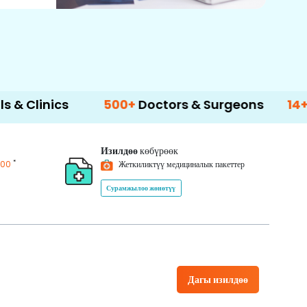
cs
500+
Doctors & Surgeons
14+
Languag
Изилдөө
көбүрөөк
*
200
Жеткиликтүү медициналык пакеттер
Сурамжылоо жөнөтүү
Дагы изилдөө