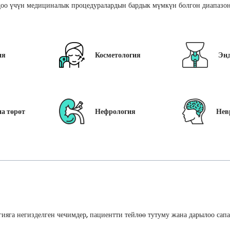
оо үчүн медициналык процедуралардын бардык мүмкүн болгон диапазон
ия
Косметология
Эн
а төрөт
Нефрология
Нев
ияга негизделген чечимдер, пациентти тейлөө тутуму жана дарылоо сап