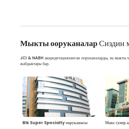
Мыкты ооруканалар
Сиздин 
JCI & NABH аккредитацияланган ооруканаларды, эң мыкты м
жабдыктары бар.
Blk Super Specialty ооруканасы
Макс супер 