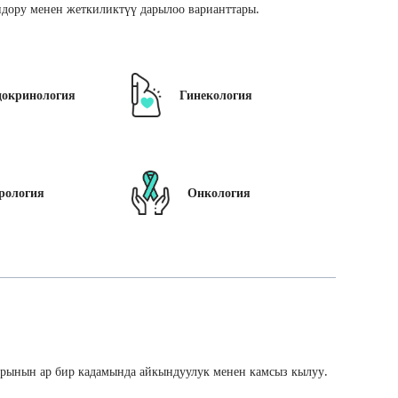
дору менен жеткиликтүү дарылоо варианттары.
докринология
Гинекология
рология
Онкология
арынын ар бир кадамында айкындуулук менен камсыз кылуу.