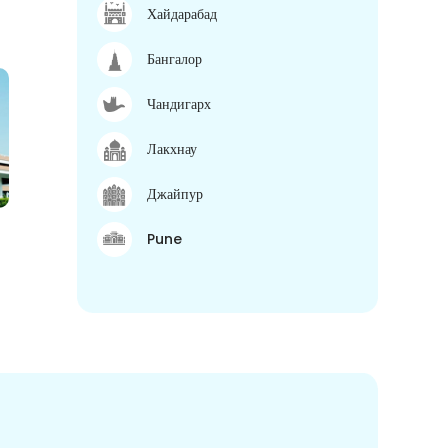
Хайдарабад
Бангалор
Чандигарх
Лакхнау
Джайпур
Pune