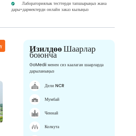
Лабораториялык тесттерди тапшырыңыз жана
дары-дармектерди онлайн заказ кылыңыз
үү
Изилдөө
Шаарлар
боюнча
GoMedii менен сиз каалаган шаарларда
дарыланыңыз
Дели NCR
Мумбай
Ченнай
Колкута