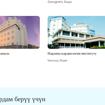
Gurugram
,
Индия
канасы
Нараяна кардиология институту
я
Бангалор
,
Индия
ардам берүү үчүн