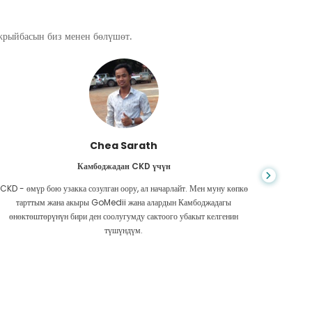
ажрыйбасын биз менен бөлүшөт.
Chea Sarath
Камбоджадан CKD үчүн
CKD - өмүр бою узакка созулган оору, ал начарлайт. Мен муну көпкө
Жашоо к
тарттым жана акыры GoMedii жана алардын Камбоджадагы
боордун
өнөктөштөрүнүн бири ден соолугумду сактоого убакыт келгенин
Акчам аз
түшүндүм.