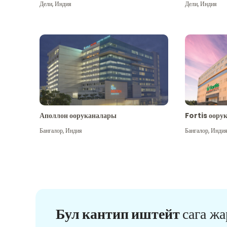
Дели
,
Индия
Дели
,
Индия
Аполлон ооруканалары
Fortis оору
Бангалор
,
Индия
Бангалор
,
Инди
Бул кантип иштейт
сага ж