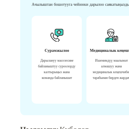
Ачылыштан бошотууга чейинки дарылоо саякатыңызды
Сурамжылоо
Медициналык кеңеш
Дарылануу маселесине
Ишенимдүү маалымат
байланыштуу суроолорду
алмашуу жана
калтырыңыз жана
медициналык кеңешчиби
команда байланышат
тарабынан бирден жарда