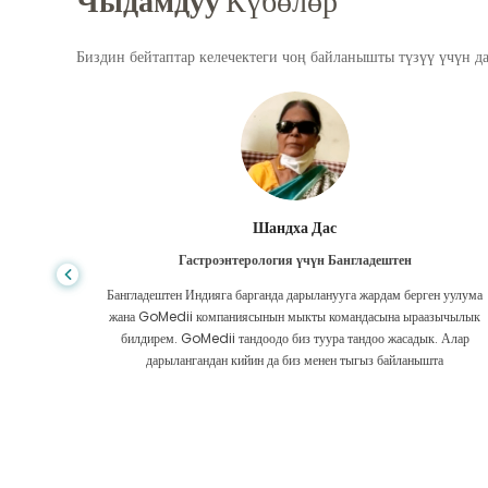
Чыдамдуу
Күбөлөр
Биздин бейтаптар келечектеги чоң байланышты түзүү үчүн д
Шандха Дас
Гастроэнтерология үчүн Бангладештен
да көп,
Бангладештен Индияга барганда дарыланууга жардам берген уулума
л тургай
жана GoMedii компаниясынын мыкты командасына ыраазычылык
зек жок,
билдирем. GoMedii тандоодо биз туура тандоо жасадык. Алар
ттим.
дарылангандан кийин да биз менен тыгыз байланышта