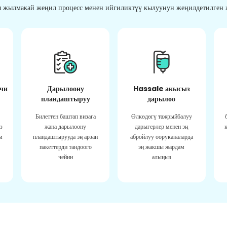
 жылмакай жеңил процесс менен ийгиликтүү кылуунун жеңилдетилген ж
чи
Дарылоону
Hassale акысыз
пландаштыруу
дарылоо
Билеттен баштап визага
Өлкөдөгү тажрыйбалуу
з
жана дарылоону
дарыгерлер менен эң
м
пландаштырууда эң арзан
абройлуу ооруканаларда
пакеттерди тандоого
эң жакшы жардам
чейин
алыңыз