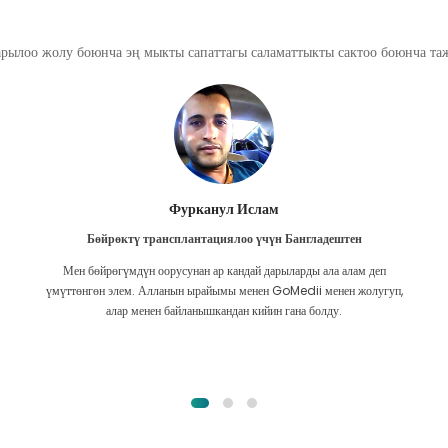
арылоо жолу боюнча эң мыкты сапаттагы саламаттыкты сактоо боюнча т
Фурканул Ислам
Бөйрөктү трансплантациялоо үчүн Бангладештен
Мен бөйрөгүмдүн оорусунан ар кандай дарыларды ала алам деп
үмүттөнгөн элем. Алланын ырайымы менен GoMedii менен жолугуп,
алар менен байланышкандан кийин гана болду.