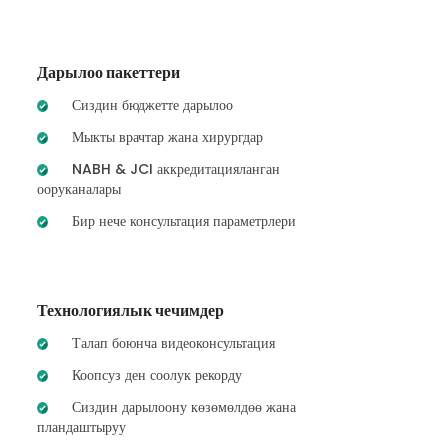
Дарылоо пакеттери
Сиздин бюджетте дарылоо
Мыкты врачтар жана хирургдар
NABH & JCI аккредитацияланган
ооруканалары
Бир нече консультация параметрлери
Технологиялык чечимдер
Талап боюнча видеоконсультация
Коопсуз ден соолук рекорду
Сиздин дарылоону көзөмөлдөө жана
пландаштыруу