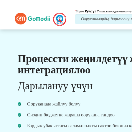
*
Издөө
Kyrgyz
Тилди жогорудан өзгөртүңү
Процессти жеңилдетүү
Биздин артыкчылыктар
интеграциялоо
Пост дарылоо
кам
көрүү
Дарылануу үчүн
Ар дайым көйгөйлөрүңүздү чечүү үчүн биздин
команда менен 24x7 медициналык жана
пациенттердин колдоосун алыңыз. Сиздин
Ооруканада жайлуу болуу
дарылоо муктаждыктарыңыз боюнча
үзгүлтүксүз жаңыртуулар.
Сиздин бюджетке жараша оорукана тандоо
Бардык убакыттагы саламаттыкты сактоо боюнча 