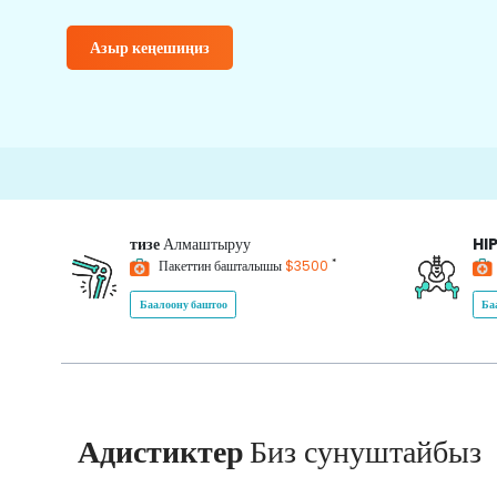
Азыр кеңешиңиз
15
тизе
Алмаштыруу
HI
*
Пакеттин башталышы
$3500
Баалоону баштоо
Ба
Адистиктер
Биз сунуштайбыз