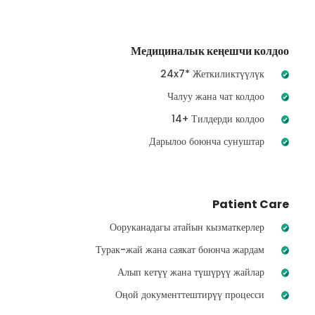
Медициналык кеңешчи колдоо
24x7* Жеткиликтүүлүк
Чалуу жана чат колдоо
14+ Тилдерди колдоо
Дарылоо боюнча сунуштар
Patient Care
Ооруканадагы атайын кызматкерлер
Турак-жай жана саякат боюнча жардам
Алып кетүү жана түшүрүү жайлар
Оңой документтештирүү процесси