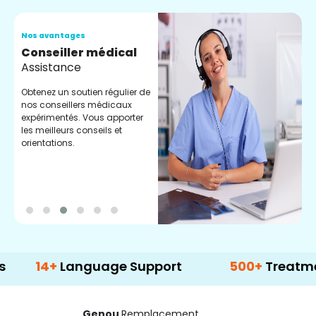
Nos avantages
N
Conseiller médical
V
Assistance
C
Obtenez un soutien régulier de
C
nos conseillers médicaux
n
expérimentés. Vous apporter
e
les meilleurs conseils et
t
orientations.
p
d
+
Language Support
500+
Treatment Opti
Genou
Remplacement