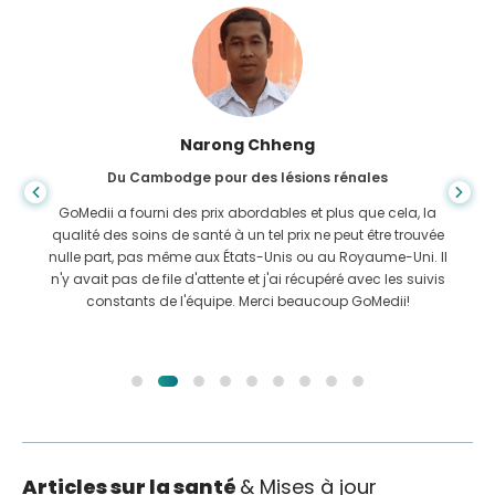
Shanda Das
Du Bangladesh pour la gastro-entérologie
J'ai remercié mon fils et la brillante équipe de GoMedii qui
m'ont aidé dans mon voyage du Bangladesh vers l'Inde
pour me faire soigner. Nous avons fait le bon choix en
choisissant GoMedii. Même après le traitement, ils gardent
un excellent lien avec nous
Articles sur la santé
& Mises à jour