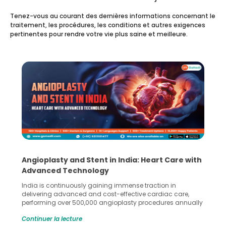
Tenez-vous au courant des dernières informations concernant le
traitement, les procédures, les conditions et autres exigences
pertinentes pour rendre votre vie plus saine et meilleure.
Angioplasty and Stent in India: Heart Care with
Advanced Technology
India is continuously gaining immense traction in
delivering advanced and cost-effective cardiac care,
performing over 500,000 angioplasty procedures annually
with a success rate exceeding 90%. Patients across the
Continuer la lecture
globe are searching for treatments like angioplasty and