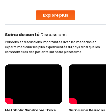
stent placement in Indian hospitals, owing to the
combination of high-quality care and affordability.
Studies, such as one published
Explore plus
Continue Reading
Soins de santé
Discussions
Examens et discussions importantes avec les médecins et
experts médicaux les plus expérimentés du pays ainsi que les
commentaires des patients sur notre plateforme.
Metabolic Syndrome: Take
Surprising Reasons fo