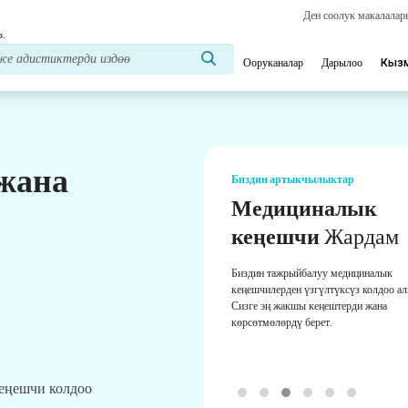
Ден соолук макалала
з.
Ооруканалар
Дарылоо
Кыз
 жана
Биздин артыкчылыктар
Медициналык
кеңешчи
Жардам
Биздин тажрыйбалуу медициналык
кеңешчилерден үзгүлтүксүз колдоо а
Сизге эң жакшы кеңештерди жана
көрсөтмөлөрдү берет.
кеңешчи колдоо