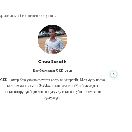
ажрыйбасын биз менен бөлүшөт.
Chea Sarath
Камбоджадан CKD үчүн
CKD - өмүр бою узакка созулган оору, ал начарлайт. Мен муну көпкө
Жашоо к
тарттым жана акыры GoMedii жана алардын Камбоджадагы
боордун
өнөктөштөрүнүн бири ден соолугумду сактоого убакыт келгенин
Акчам аз
түшүндүм.