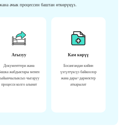
ана ачык процессин баштан өткөрүңүз.
Агызуу
Кам көрүү
Документтери жана
Босангандан кийин
башка жабдыктары менен
үзгүлтүксүз байкоолор
кыйынчылыксыз чыгаруу
жана дары-дармектер
процесси колго алынат
аткарылат