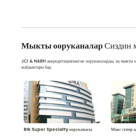
Мыкты ооруканалар
Сиздин 
JCI & NABH аккредитацияланган ооруканаларды, эң мыкты м
жабдыктары бар.
Blk Super Specialty ооруканасы
Макс супер 