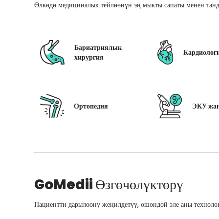
Өлкөдө медициналык тейлөөнүн эң мыкты сапаты менен танд
Бариатриялык
Кардиолог
хирургия
Ортопедия
ЭКУ жан
GoMedii
Өзгөчөлүктөрү
Пациентти дарылоону жеңилдетүү, ошондой эле аны технолог