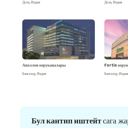
Дели
,
Индия
Дели
,
Индия
Аполлон ооруканалары
Fortis оору
Бангалор
,
Индия
Бангалор
,
Инди
Бул кантип иштейт
сага ж