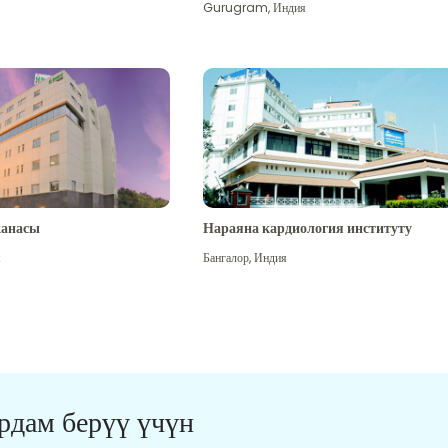
Gurugram
,
Индия
канасы
Нараяна кардиология институту
я
Бангалор
,
Индия
ардам берүү үчүн