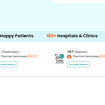
ients
100+
Hospitals & Clinics
500+
Do
P
Алмаштыруу
ЭКУ
Дарылоо
*
Пакеттин башталышы
$4000
Пакеттин башталышы
$3
алоону баштоо
Баалоону баштоо