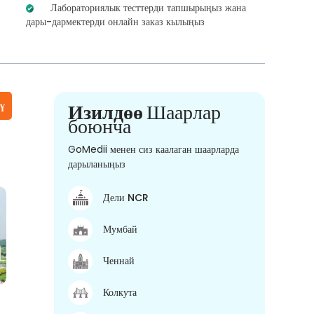
Лабораториялык тесттерди тапшырыңыз жана
дары-дармектерди онлайн заказ кылыңыз
үү
Изилдөө
Шаарлар
боюнча
GoMedii менен сиз каалаган шаарларда
дарыланыңыз
Дели NCR
Мумбай
Ченнай
Колкута