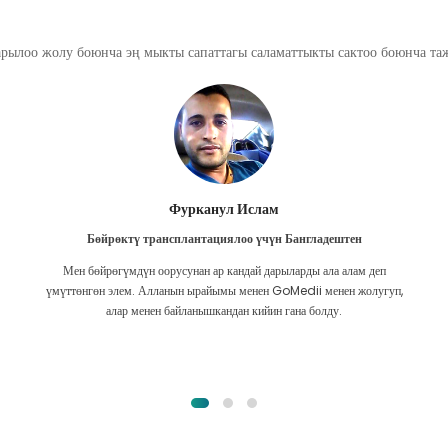
арылоо жолу боюнча эң мыкты сапаттагы саламаттыкты сактоо боюнча т
Фурканул Ислам
Бөйрөктү трансплантациялоо үчүн Бангладештен
Мен бөйрөгүмдүн оорусунан ар кандай дарыларды ала алам деп
үмүттөнгөн элем. Алланын ырайымы менен GoMedii менен жолугуп,
алар менен байланышкандан кийин гана болду.