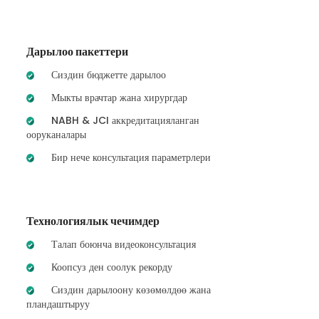
Дарылоо пакеттери
Сиздин бюджетте дарылоо
Мыкты врачтар жана хирургдар
NABH & JCI аккредитацияланган
ооруканалары
Бир нече консультация параметрлери
Технологиялык чечимдер
Талап боюнча видеоконсультация
Коопсуз ден соолук рекорду
Сиздин дарылоону көзөмөлдөө жана
пландаштыруу