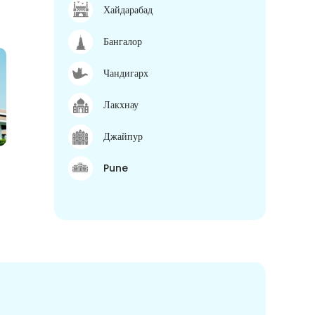
Хайдарабад
Бангалор
Чандигарх
Лакхнау
Джайпур
Pune