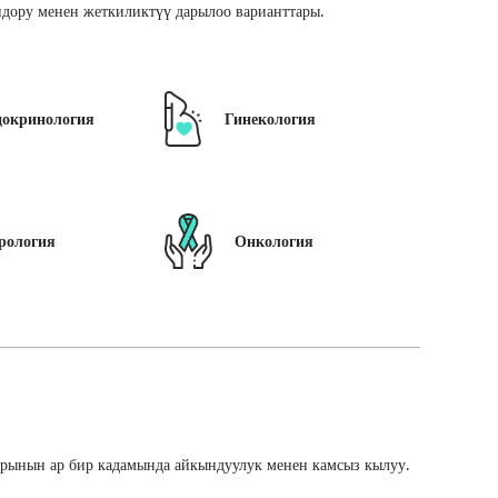
дору менен жеткиликтүү дарылоо варианттары.
докринология
Гинекология
рология
Онкология
арынын ар бир кадамында айкындуулук менен камсыз кылуу.