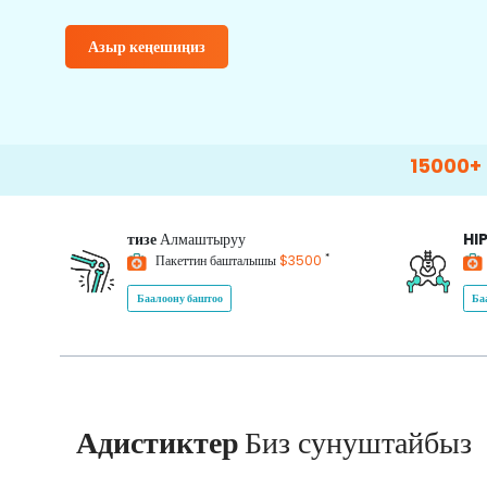
Азыр кеңешиңиз
15000+
Happy Pat
тизе
Алмаштыруу
HI
*
Пакеттин башталышы
$3500
Баалоону баштоо
Ба
Адистиктер
Биз сунуштайбыз