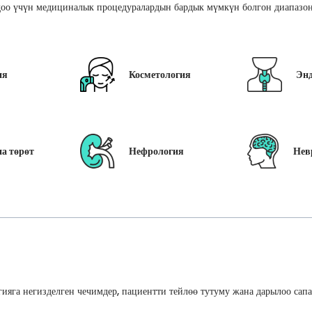
оо үчүн медициналык процедуралардын бардык мүмкүн болгон диапазон
ия
Косметология
Эн
а төрөт
Нефрология
Нев
ияга негизделген чечимдер, пациентти тейлөө тутуму жана дарылоо сап