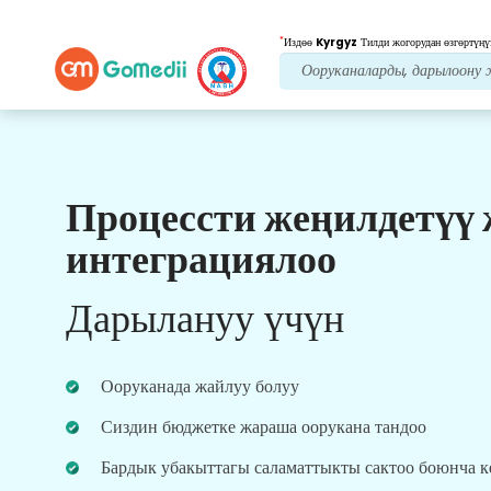
*
Издөө
Kyrgyz
Тилди жогорудан өзгөртүңү
Процессти жеңилдетүү
Биздин артыкчылыктар
интеграциялоо
Пост дарылоо
кам
көрүү
Дарылануу үчүн
Ар дайым көйгөйлөрүңүздү чечүү үчүн биздин
команда менен 24x7 медициналык жана
пациенттердин колдоосун алыңыз. Сиздин
Ооруканада жайлуу болуу
дарылоо муктаждыктарыңыз боюнча
үзгүлтүксүз жаңыртуулар.
Сиздин бюджетке жараша оорукана тандоо
Бардык убакыттагы саламаттыкты сактоо боюнча 