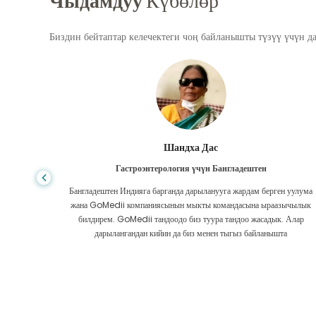
Чыдамдуу
Күбөлөр
Биздин бейтаптар келечектеги чоң байланышты түзүү үчүн д
Шандха Дас
Гастроэнтерология үчүн Бангладештен
да көп,
Бангладештен Индияга барганда дарыланууга жардам берген уулума
л тургай
жана GoMedii компаниясынын мыкты командасына ыраазычылык
зек жок,
билдирем. GoMedii тандоодо биз туура тандоо жасадык. Алар
ттим.
дарылангандан кийин да биз менен тыгыз байланышта