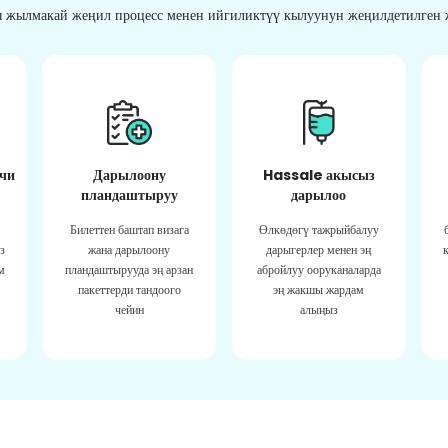
 жылмакай жеңил процесс менен ийгиликтүү кылуунун жеңилдетилген ж
чи
Дарылоону
Hassale акысыз
пландаштыруу
дарылоо
Билеттен баштап визага
Өлкөдөгү тажрыйбалуу
з
жана дарылоону
дарыгерлер менен эң
м
пландаштырууда эң арзан
абройлуу ооруканаларда
пакеттерди тандоого
эң жакшы жардам
чейин
алыңыз