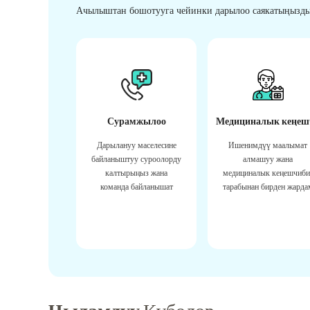
Ачылыштан бошотууга чейинки дарылоо саякатыңызды
Сурамжылоо
Медициналык кеңеш
Дарылануу маселесине
Ишенимдүү маалымат
байланыштуу суроолорду
алмашуу жана
калтырыңыз жана
медициналык кеңешчиби
команда байланышат
тарабынан бирден жарда