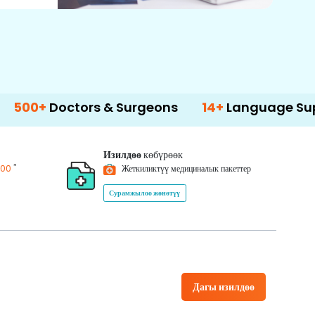
ctors & Surgeons
14+
Language Support
Изилдөө
көбүрөөк
*
200
Жеткиликтүү медициналык пакеттер
Сурамжылоо жөнөтүү
Дагы изилдөө