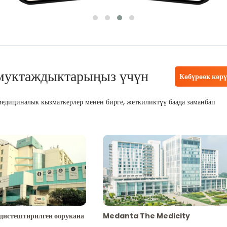
муктаждыктарыңыз үчүн
Көбүрөөк көр
едициналык кызматкерлер менен бирге, жеткиликтүү баада заманбап
адистештирилген оорукана
Medanta The Medicity