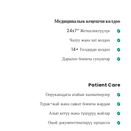
Медициналык кеңешчи колдоо
24x7* Жеткиликтүүлүк
Чалуу жана чат колдоо
14+ Тилдерди колдоо
Дарылоо боюнча сунуштар
Patient Care
Ооруканадагы атайын кызматкерлер
Турак-жай жана саякат боюнча жардам
Алып кетүү жана түшүрүү жайлар
Оңой документтештирүү процесси