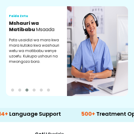
Faida Zetu
F
Mshauri wa
V
Matibabu
Msaada
U
Pata usaidizi wa mara kwa
U
mara kutoka kwa washauri
m
wetu wa matibabu wenye
z
uzoefu. Kukupa ushauri na
w
mwongozo bora.
b
uage Support
500+
Treatment Options