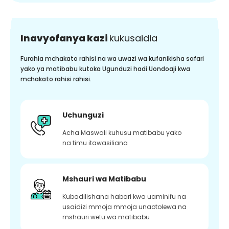
Inavyofanya kazi
kukusaidia
Furahia mchakato rahisi na wa uwazi wa kufanikisha safari
yako ya matibabu kutoka Ugunduzi hadi Uondoaji kwa
mchakato rahisi rahisi.
Uchunguzi
Acha Maswali kuhusu matibabu yako
na timu itawasiliana
Mshauri wa Matibabu
Kubadilishana habari kwa uaminifu na
usaidizi mmoja mmoja unaotolewa na
mshauri wetu wa matibabu