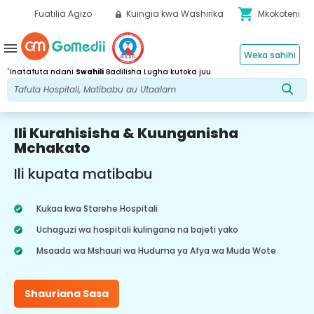
shopping_cart
Fuatilia Agizo
Kuingia kwa Washirika
Mkokoteni
menu
Weka sahihi
*
Inatafuta ndani
Swahili
Badilisha Lugha kutoka juu.
Ili Kurahisisha & Kuunganisha
Mchakato
Ili kupata matibabu
Kukaa kwa Starehe Hospitali
Uchaguzi wa hospitali kulingana na bajeti yako
Msaada wa Mshauri wa Huduma ya Afya wa Muda Wote
Shauriana Sasa