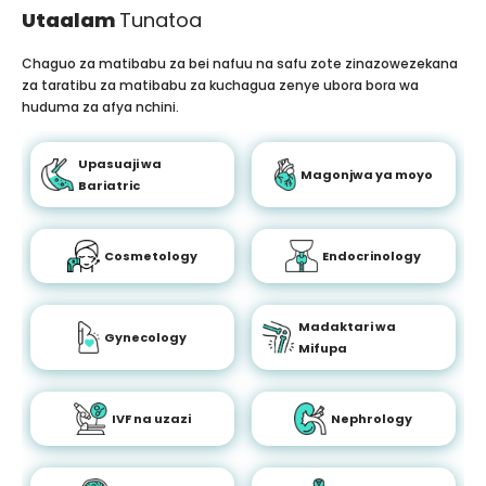
Utaalam
Tunatoa
Chaguo za matibabu za bei nafuu na safu zote zinazowezekana
za taratibu za matibabu za kuchagua zenye ubora bora wa
huduma za afya nchini.
Upasuaji wa
Magonjwa ya moyo
Bariatric
Cosmetology
Endocrinology
Madaktari wa
Gynecology
Mifupa
IVF na uzazi
Nephrology