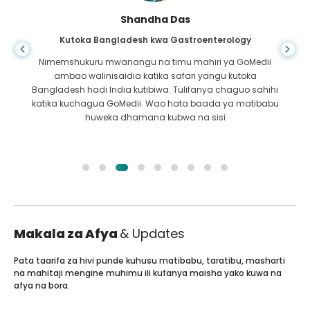
Shandha Das
Kutoka Bangladesh kwa Gastroenterology
Nimemshukuru mwanangu na timu mahiri ya GoMedii
ambao walinisaidia katika safari yangu kutoka
Bangladesh hadi India kutibiwa. Tulifanya chaguo sahihi
katika kuchagua GoMedii. Wao hata baada ya matibabu
huweka dhamana kubwa na sisi
Makala za Afya
& Updates
Pata taarifa za hivi punde kuhusu matibabu, taratibu, masharti
na mahitaji mengine muhimu ili kufanya maisha yako kuwa na
afya na bora.