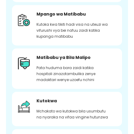
Mpango wa Matibabu
Kutoka kwa tikiti hadi visa na uteuzi wa
vifurushi vya bei nafuu zaidi katika
kupanga matibabu
Matibabu ya Bila Malipo
Pata huduma bora zaidi katika
hospitali zinazotambulika zenye
madaktari wenye uzoefu nchini
Kutokwa
Mchakato wa kutokwa bila usumbufu
na nyaraka na vifaa vingine hutunzwa