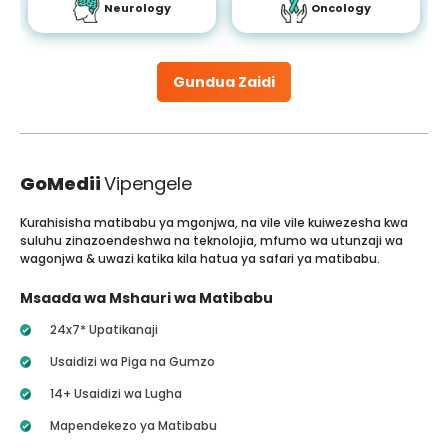
Neurology
Oncology
Gundua Zaidi
GoMedii
Vipengele
Kurahisisha matibabu ya mgonjwa, na vile vile kuiwezesha kwa
suluhu zinazoendeshwa na teknolojia, mfumo wa utunzaji wa
wagonjwa & uwazi katika kila hatua ya safari ya matibabu.
Msaada wa Mshauri wa Matibabu
24x7* Upatikanaji
Usaidizi wa Piga na Gumzo
14+ Usaidizi wa Lugha
Mapendekezo ya Matibabu