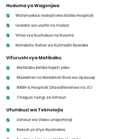
Huduma ya Wagonjwa
Wafanyakazi waliojitolea katika Hospitali
Usaidizi wa usafiri na malazi
Vifaa vya Kuchukua na Kuacha
Mchakato Rahisi wa Kuhifadhi Nyaraka
Vifurushi vya Matibabu
Matibabu katika bajeti yako
Madaktari na Madaktari Bora wa Upasuaji
NABH & Hospitali Zilizoidhinishwa na JCI
Chaguzi nyingi za Ushauri
Ufumbuzi wa Teknolojia
Ushauri wa Video unapohitaji
Rekodi ya afya iliyolindwa