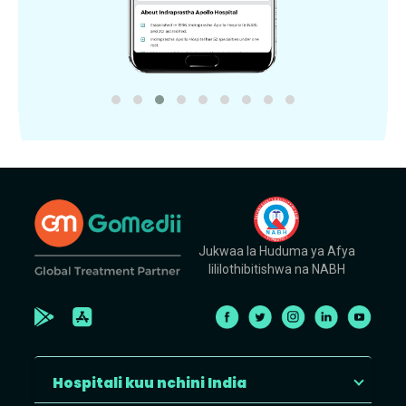
Jukwaa la Huduma ya Afya
lililothibitishwa na NABH
Hospitali kuu nchini India