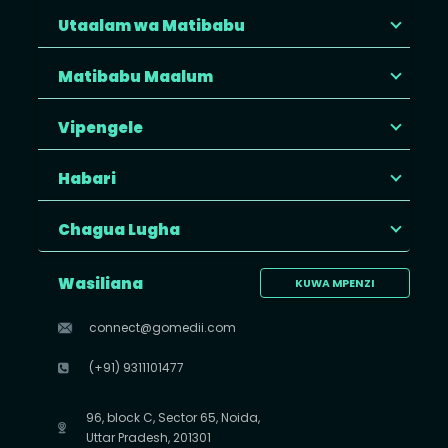
Utaalam wa Matibabu
Matibabu Maalum
Vipengele
Habari
Chagua Lugha
Wasiliana
KUWA MPENZI
connect@gomedii.com
(+91) 9311101477
96, block C, Sector 65, Noida,
Uttar Pradesh, 201301