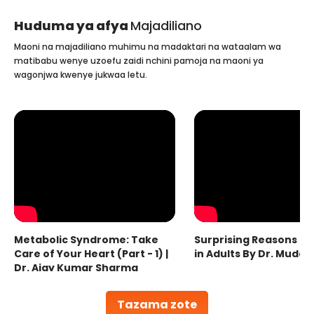
Huduma ya afya
Majadiliano
Maoni na majadiliano muhimu na madaktari na wataalam wa
matibabu wenye uzoefu zaidi nchini pamoja na maoni ya
wagonjwa kwenye jukwaa letu.
Metabolic Syndrome: Take
Surprising Reasons fo
Care of Your Heart (Part - 1) |
in Adults By Dr. Mudas
Dr. Ajay Kumar Sharma
Tazama zote