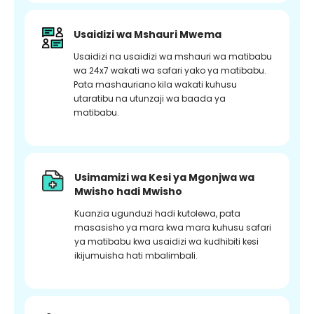
Usaidizi wa Mshauri Mwema
Usaidizi na usaidizi wa mshauri wa matibabu
wa 24x7 wakati wa safari yako ya matibabu.
Pata mashauriano kila wakati kuhusu
utaratibu na utunzaji wa baada ya
matibabu.
Usimamizi wa Kesi ya Mgonjwa wa
Mwisho hadi Mwisho
Kuanzia ugunduzi hadi kutolewa, pata
masasisho ya mara kwa mara kuhusu safari
ya matibabu kwa usaidizi wa kudhibiti kesi
ikijumuisha hati mbalimbali.