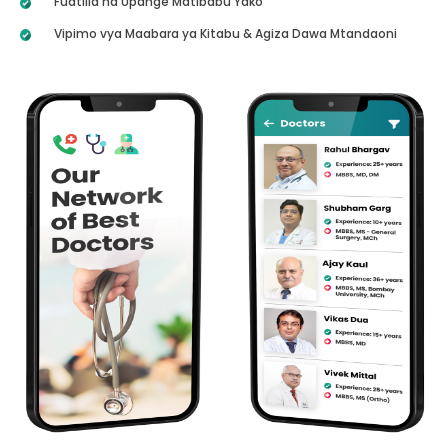
Fuatilia na Upange Matibabu Yako
Vipimo vya Maabara ya Kitabu & Agiza Dawa Mtandaoni