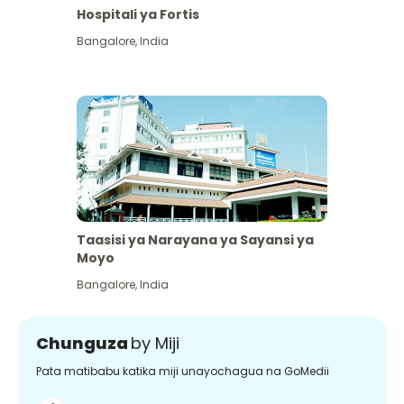
Hospitali ya Fortis
Bangalore
,
India
Taasisi ya Narayana ya Sayansi ya
Moyo
Bangalore
,
India
Chunguza
by Miji
Pata matibabu katika miji unayochagua na GoMedii