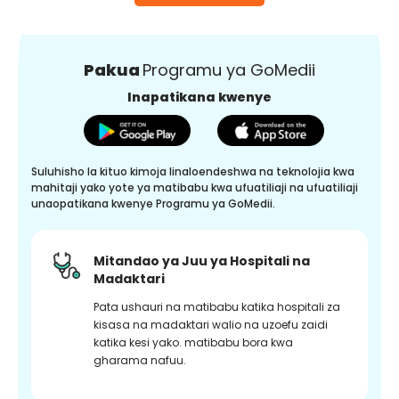
Pakua
Programu ya GoMedii
Inapatikana kwenye
Suluhisho la kituo kimoja linaloendeshwa na teknolojia kwa
mahitaji yako yote ya matibabu kwa ufuatiliaji na ufuatiliaji
unaopatikana kwenye Programu ya GoMedii.
Mitandao ya Juu ya Hospitali na
Madaktari
Pata ushauri na matibabu katika hospitali za
kisasa na madaktari walio na uzoefu zaidi
katika kesi yako. matibabu bora kwa
gharama nafuu.