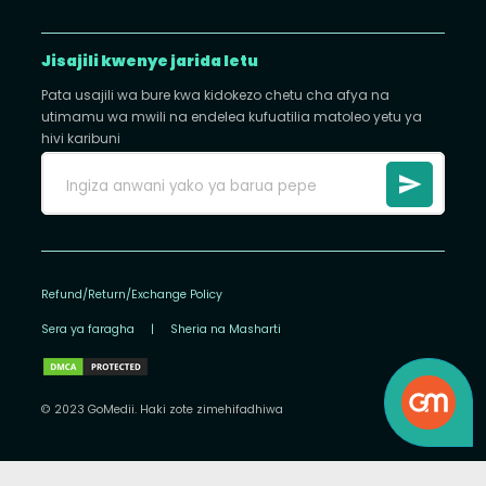
Jisajili kwenye jarida letu
Pata usajili wa bure kwa kidokezo chetu cha afya na
utimamu wa mwili na endelea kufuatilia matoleo yetu ya
hivi karibuni
Refund/Return/Exchange Policy
Sera ya faragha
|
Sheria na Masharti
© 2023 GoMedii. Haki zote zimehifadhiwa