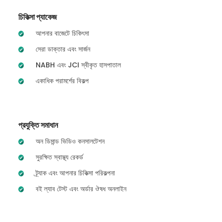
চিকিত্সা প্যাকেজ
আপনার বাজেটে চিকিৎসা
সেরা ডাক্তার এবং সার্জন
NABH এবং JCI স্বীকৃত হাসপাতাল
একাধিক পরামর্শের বিকল্প
প্রযুক্তি সমাধান
অন ডিমান্ড ভিডিও কনসালটেশন
সুরক্ষিত স্বাস্থ্য রেকর্ড
ট্র্যাক এবং আপনার চিকিত্সা পরিকল্পনা
বই ল্যাব টেস্ট এবং অর্ডার ঔষধ অনলাইন