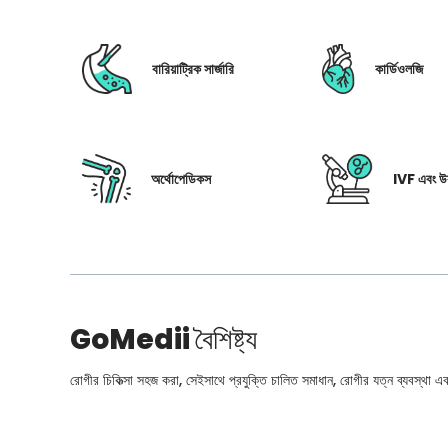
বারিয়াট্রিক সার্জারি
কার্ডিওলজি
অর্থোপেডিকস
IVF এবং উর
GoMedii
বৈশিষ্ট্য
রোগীর চিকিত্সা সহজ করা, সেইসাথে প্রযুক্তি চালিত সমাধান, রোগীর যত্ন ব্যবস্থা এবং