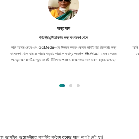
ফুরকানুল ইসলাম
কিডনি প্রতিস্থাপনের জন্য বাংলাদেশ থেকে
আমি আশা দিয়েছিলাম যে আমি আমার কিডনি সমস্যার জন্য যে কোনও ধরণের চিকিত্সা পেতে সক্ষম
হব। আমি আল্লাহর রহমতে GoMedii-এর সাথে পরিচিত হওয়ার পরে এবং তাদের সাথে
যোগাযোগ করার পরেই।
্য প্রাসঙ্গিক প্রয়োজনীয়তা সম্পর্কিত সর্বশেষ তথ্যের সাথে আপ টু ডেট হন।