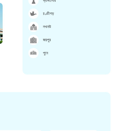
ব্যাঙ্গালোর
চণ্ডীগড়
লখনউ
জয়পুর
পুনে