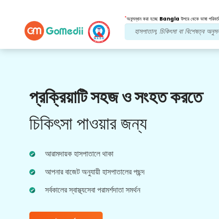
*
অনুসন্ধান করা হচ্ছে
Bangla
উপরে থেকে ভাষা পরিবর্ত
আমাদের সুবিধা
প্রক্রিয়াটি সহজ ও সংহত করতে
পোস্ট চিকিত্সা
অনুসরণ যত্ন
চিকিৎসা পাওয়ার জন্য
আপনার সমস্যার সমাধান করার জন্য আমাদের দলের সাথে 24x7
চিকিৎসা এবং রোগীর সহায়তা পান। আপনার চিকিৎসার
প্রয়োজনীয়তার নিয়মিত আপডেট।
আরামদায়ক হাসপাতালে থাকা
আপনার বাজেট অনুযায়ী হাসপাতালের পছন্দ
সর্বকালের স্বাস্থ্যসেবা পরামর্শদাতা সমর্থন