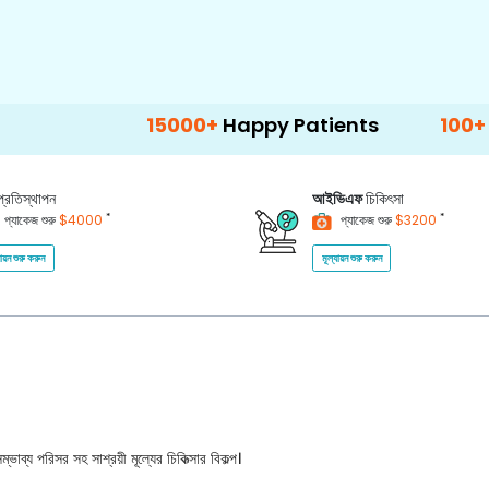
15000+
Happy Patients
100+
Hospitals
প্রতিস্থাপন
আইভিএফ
চিকিৎসা
*
*
প্যাকেজ শুরু
$4000
প্যাকেজ শুরু
$3200
যায়ন শুরু করুন
মূল্যায়ন শুরু করুন
ভাব্য পরিসর সহ সাশ্রয়ী মূল্যের চিকিত্সার বিকল্প।