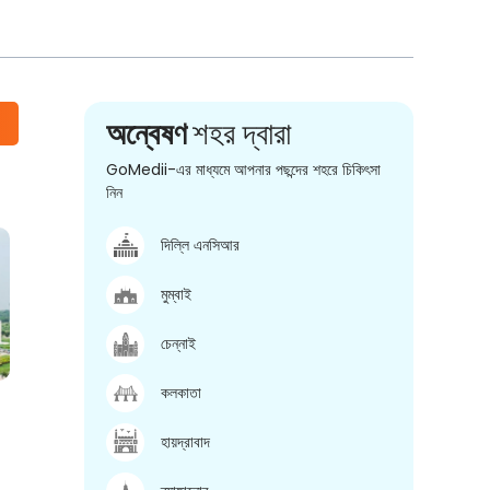
অন্বেষণ
শহর দ্বারা
GoMedii-এর মাধ্যমে আপনার পছন্দের শহরে চিকিৎসা
নিন
দিল্লি এনসিআর
মুম্বাই
চেন্নাই
কলকাতা
হায়দ্রাবাদ