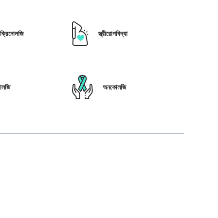
োক্রিনোলজি
স্ত্রীরোগবিদ্যা
োলজি
অনকোলজি