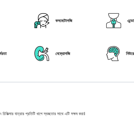
কসমেটোলজি
এন্ড
্বরতা
নেফ্রোলজি
নিউর
 চিকিত্সার যাত্রার প্রতিটি ধাপে স্বচ্ছতার সাথে এটি সক্ষম করা।