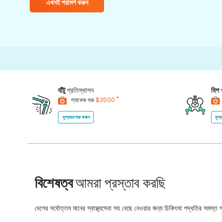
এখনই পরামর্শ করুন
হাঁটু
প্রতিস্থাপন
হিপ
*
প্যাকেজ শুরু
$3500
মূল্যায়ন শুরু করুন
মূল্
বিশেষত্ব
আমরা প্রস্তাব করছি
দেশের সর্বোত্তম মানের স্বাস্থ্যসেবা সহ বেছে নেওয়ার জন্য চিকিৎসা পদ্ধতির সমস্ত সম্