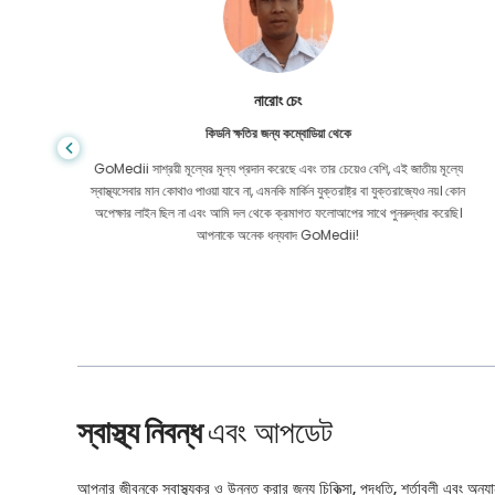
শান্ত দাস
গ্যাস্ট্রোএন্টারোলজির জন্য বাংলাদেশ থেকে
য় মূল্যে
আমি আমার ছেলে এবং GoMedii-এর উজ্জ্বল দলকে ধন্যবাদ জানাই যারা চিকিৎসার জন্য
েও নয়। কোন
বাংলাদেশ থেকে ভারতে আমার যাত্রায় আমাকে সাহায্য করেছিল। GoMedii বেছে নেওয়ার
ার করেছি।
ক্ষেত্রে আমরা সঠিক পছন্দ করেছি। চিকিৎসার পরও তারা আমাদের সঙ্গে দারুণ বন্ধন রেখেছেন
স্বাস্থ্য নিবন্ধ
এবং আপডেট
আপনার জীবনকে স্বাস্থ্যকর ও উন্নত করার জন্য চিকিত্সা, পদ্ধতি, শর্তাবলী এবং অন্যান