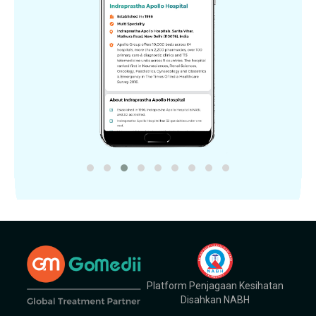
Platform Penjagaan Kesihatan
Disahkan NABH