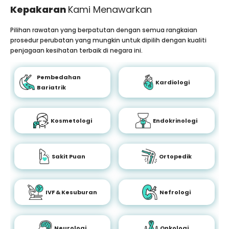
Kepakaran
Kami Menawarkan
Pilihan rawatan yang berpatutan dengan semua rangkaian
prosedur perubatan yang mungkin untuk dipilih dengan kualiti
penjagaan kesihatan terbaik di negara ini.
Pembedahan
Kardiologi
Bariatrik
Kosmetologi
Endokrinologi
Sakit Puan
Ortopedik
IVF & Kesuburan
Nefrologi
Neurologi
Onkologi