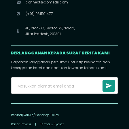
connect@gomedii.com
(+91) 9311101477
96, block C, Sector 65, Noida,
Uttar Pradesh, 201301
BERLANGGANAN KEPADA SURAT BERITA KAMI
Dapatkan langganan percuma untuk tip kesihatan dan
kecergasan kami dan nantikan tawaran terbaru kami
Refund/Return/Exchange Policy
Dasar Privasi
|
Terma & Syarat