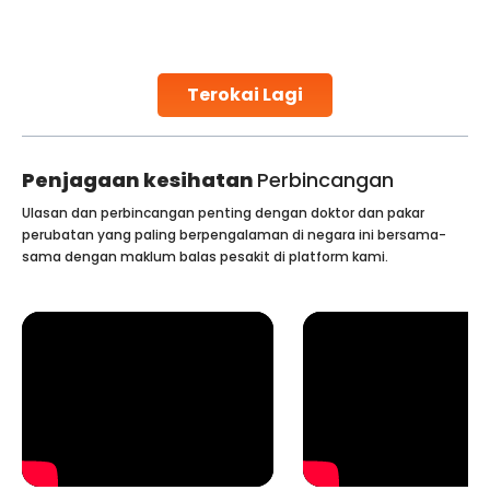
challenges and help couples achieve their dream of
parenthood. Skilled technicians collect sperm using
specialized procedures to ensure optimal quality. Once
collected, they process the
Terokai Lagi
Continue Reading
Penjagaan kesihatan
Perbincangan
Ulasan dan perbincangan penting dengan doktor dan pakar
perubatan yang paling berpengalaman di negara ini bersama-
sama dengan maklum balas pesakit di platform kami.