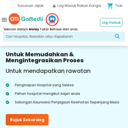
shopping_cart
Susunan Jejak
Log Masuk Rakan Kongsi
Troli
menu
Log masuk
*
Mencari dalam
Malay
Tukar Bahasa dari atas.
Untuk Memudahkan &
Mengintegrasikan Proses
Untuk mendapatkan rawatan
Penginapan Hospital yang Selesa
Pilihan hospital mengikut bajet anda
Sokongan Kaunselor Penjagaan Kesihatan Sepanjang Masa
Rujuk Sekarang