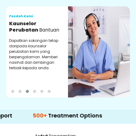
Faedah Kami
F
Kaunselor
V
Perubatan
Bantuan
P
Dapatkan sokongan tetap
P
daripada kaunselor
d
perubatan kami yang
p
berpengalaman. Memberi
m
nasihat dan bimbingan
m
terbaik kepada anda.
p
k
500+
Treatment Options