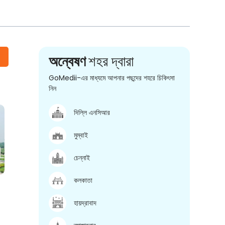
অন্বেষণ
শহর দ্বারা
GoMedii-এর মাধ্যমে আপনার পছন্দের শহরে চিকিৎসা
নিন
দিল্লি এনসিআর
মুম্বাই
চেন্নাই
কলকাতা
হায়দ্রাবাদ