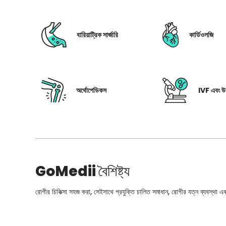
বারিয়াট্রিক সার্জারি
কার্ডিওলজি
অর্থোপেডিকস
IVF এবং উর
GoMedii
বৈশিষ্ট্য
রোগীর চিকিত্সা সহজ করা, সেইসাথে প্রযুক্তি চালিত সমাধান, রোগীর যত্ন ব্যবস্থা এবং