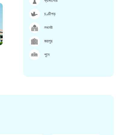
ব্যাঙ্গালোর
চণ্ডীগড়
লখনউ
জয়পুর
পুনে