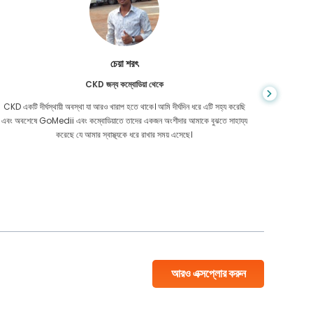
চেয়া শরৎ
CKD জন্য কম্বোডিয়া থেকে
CKD একটি দীর্ঘস্থায়ী অবস্থা যা আরও খারাপ হতে থাকে। আমি দীর্ঘদিন ধরে এটি সহ্য করেছি
আপনি কখনই জ
এবং অবশেষে GoMedii এবং কম্বোডিয়াতে তাদের একজন অংশীদার আমাকে বুঝতে সাহায্য
আমার কো
করেছে যে আমার স্বাস্থ্যকে ধরে রাখার সময় এসেছে।
বাংলাদেশ
আরও এক্সপ্লোর করুন