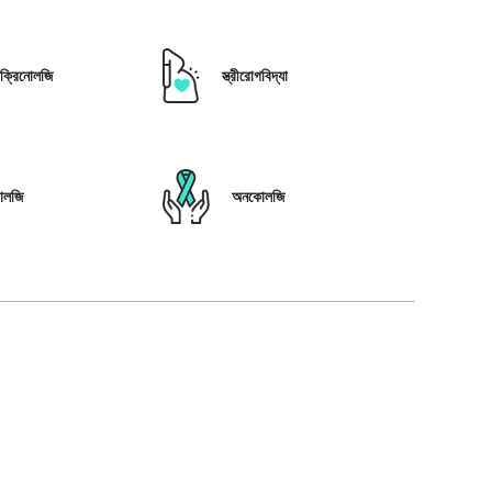
োক্রিনোলজি
স্ত্রীরোগবিদ্যা
োলজি
অনকোলজি