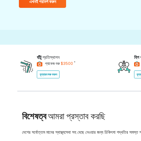
এখনই পরামর্শ করুন
হাঁটু
প্রতিস্থাপন
হিপ
*
প্যাকেজ শুরু
$3500
মূল্যায়ন শুরু করুন
মূল্
বিশেষত্ব
আমরা প্রস্তাব করছি
দেশের সর্বোত্তম মানের স্বাস্থ্যসেবা সহ বেছে নেওয়ার জন্য চিকিৎসা পদ্ধতির সমস্ত সম্