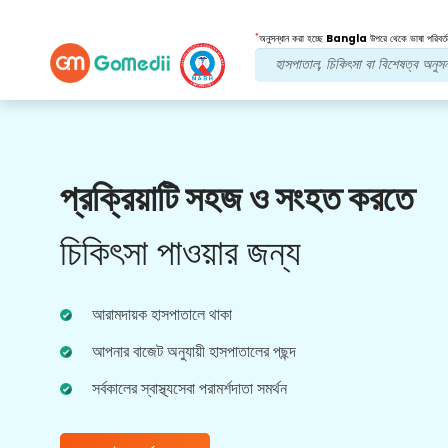
*
অনুসন্ধান করা হচ্ছে
Bangla
উপরে থেকে ভাষা পরিবর্ত
আমাদের সুবিধা
প্রক্রিয়াটি সহজ ও সংহত করতে
পোস্ট চিকিত্সা
অনুসরণ যত্ন
চিকিৎসা পাওয়ার জন্য
আপনার সমস্যার সমাধান করার জন্য আমাদের দলের সাথে 24x7
চিকিৎসা এবং রোগীর সহায়তা পান। আপনার চিকিৎসার
প্রয়োজনীয়তার নিয়মিত আপডেট।
আরামদায়ক হাসপাতালে থাকা
আপনার বাজেট অনুযায়ী হাসপাতালের পছন্দ
সর্বকালের স্বাস্থ্যসেবা পরামর্শদাতা সমর্থন