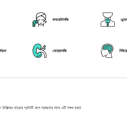
কসমেটোলজি
এন্ড
্বরতা
নেফ্রোলজি
নিউর
 চিকিত্সার যাত্রার প্রতিটি ধাপে স্বচ্ছতার সাথে এটি সক্ষম করা।