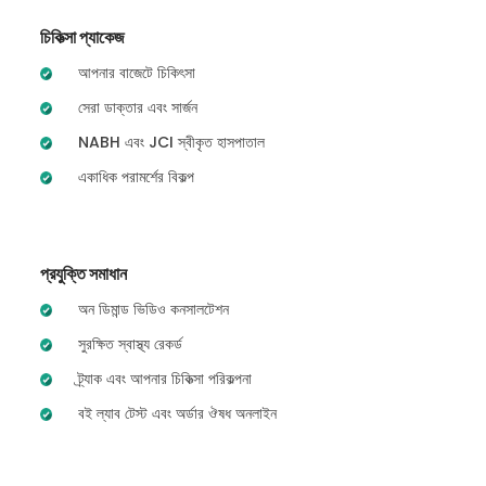
চিকিত্সা প্যাকেজ
আপনার বাজেটে চিকিৎসা
সেরা ডাক্তার এবং সার্জন
NABH এবং JCI স্বীকৃত হাসপাতাল
একাধিক পরামর্শের বিকল্প
প্রযুক্তি সমাধান
অন ডিমান্ড ভিডিও কনসালটেশন
সুরক্ষিত স্বাস্থ্য রেকর্ড
ট্র্যাক এবং আপনার চিকিত্সা পরিকল্পনা
বই ল্যাব টেস্ট এবং অর্ডার ঔষধ অনলাইন