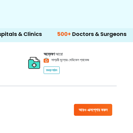
Clinics
500+
Doctors & Surgeons
14+
Lan
অন্বেষণ
আরো
সাশ্রয়ী মূল্যের মেডিকেল প্যাকেজ
তদন্ত পাঠান
আরও এক্সপ্লোর করুন