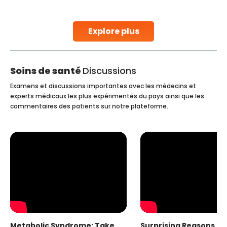
parenthood. Skilled technicians collect sperm using
specialized procedures to ensure optimal quality. Once
collected, they process the
Explore plus
Continue Reading
Soins de santé
Discussions
Examens et discussions importantes avec les médecins et
experts médicaux les plus expérimentés du pays ainsi que les
commentaires des patients sur notre plateforme.
Metabolic Syndrome: Take
Surprising Reasons fo