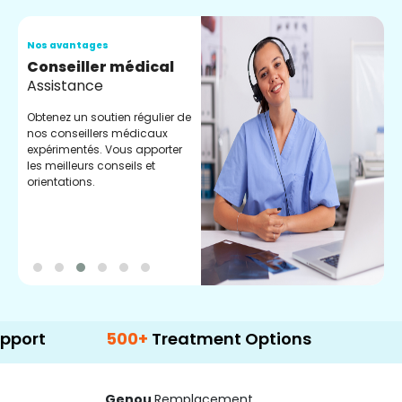
Nos avantages
N
Conseiller médical
V
Assistance
C
Obtenez un soutien régulier de
C
nos conseillers médicaux
n
expérimentés. Vous apporter
e
les meilleurs conseils et
t
orientations.
p
d
500+
Treatment Options
Genou
Remplacement