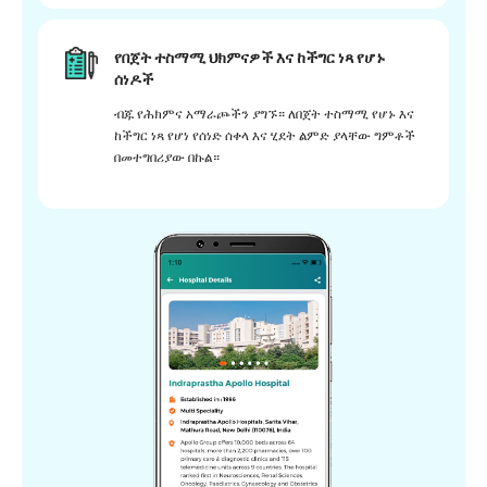
የበጀት ተስማሚ ህክምናዎች እና ከችግር ነጻ የሆኑ
ሰነዶች
ብጁ የሕክምና አማራጮችን ያግኙ። ለበጀት ተስማሚ የሆኑ እና
ከችግር ነጻ የሆነ የሰነድ ሰቀላ እና ሂደት ልምድ ያላቸው ግምቶች
በመተግበሪያው በኩል።