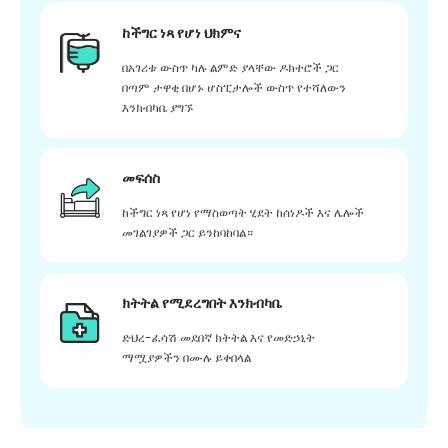
ከችግር ነጻ የሆነ ህክምና
በአገሪቱ ውስጥ ካሉ ልምድ ያላቸው ዶክተሮች ጋር
በጣም ታዋቂ በሆኑ ሆስፒታሎች ውስጥ የተሻለውን
እንክብካቤ ያግኙ
መፍሰስ
ከችግር ነጻ የሆነ የማስወጣት ሂደት ከሰነዶች እና ሌሎች
መገልገያዎች ጋር ይንከባከባል።
ክትትል የሚደረግበት እንክብካቤ
ድህረ-ፈሳሽ መደበኛ ክትትል እና የመድኃኒት
ማሟያዎችን በሙሉ ይቀበላል