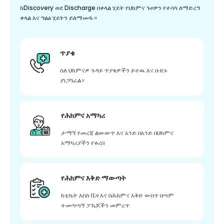
ከDiscovery ወደ Discharge በቀላል ሂደት የህክምና ጉዞዎን የተሳካ ለማድረግ
ቀላል እና ግልፅ ሂደትን ይለማመዱ።
ጥያቄ
ስለ ህክምናዎ ጉዳይ ጥያቄዎችን ይተዉ እና ቡድኑ
ያነጋግራል።
የሕክምና አማካሪ
ታማኝ የመረጃ ልውውጥ እና አንድ በአንድ በህክምና
አማካሪያችን የቀረበ
የሕክምና እቅድ ማውጣት
ከቲኬት እስከ ቪዛ እና በሕክምና እቅድ ውስጥ በጣም
ተመጣጣኝ ፓኬጆችን መምረጥ