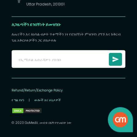
Uttar Pradesh, 201301
ለጋዜጣችን ደንበኝነት ይመዝገቡ
ለጤናችን እና ለአካል ብቃት ጥቆማችን ነፃ የደንበኝነት ምዝገባን ያግኙ እና ከቅርብ
ጊዜ አቅርቦቶቻችን ጋር ይከታተሉ
Refund/Return/Exchange Policy
የ ግል የሆነ
|
ውሎች እና ሁኔታዎች
© 2023 GoMedii. መብቱ በህግ የተጠበቀ ነው