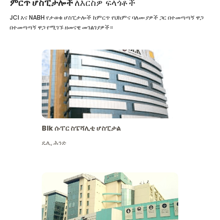
ምርጥ ሆስፒታሎች
ለእርስዎ ፍላጎቶች
JCI እና NABH የታወቁ ሆስፒታሎች ከምርጥ የህክምና ባለሙያዎች ጋር በተመጣጣኝ ዋጋ
በተመጣጣኝ ዋጋ የሚገኙ ዘመናዊ መገልገያዎች።
Blk ሱፐር ስፔሻሊቲ ሆስፒታል
ዴሊ
,
ሕንድ