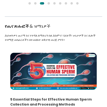
የጤና ጽሑፎች
& ዝማኔዎች
ሕይወትዎን ጤናማ እና የተሻለ ለማድረግ ስለ ሕክምና፣ ሂደቶች፣ ሁኔታዎች እና ሌሎች
ተዛማጅ መስፈርቶችን በተመለከተ ወቅታዊ መረጃ ያግኙ።
5 Essential Steps for Effective Human Sperm
Collection and Processing Methods