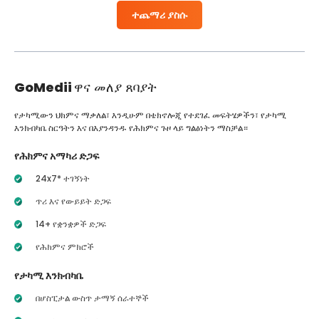
ተጨማሪ ያስሱ
GoMedii
ዋና መለያ ጸባያት
የታካሚውን ህክምና ማቃለል፣ እንዲሁም በቴክኖሎጂ የተደገፈ መፍትሄዎችን፣ የታካሚ
እንክብካቤ ስርዓትን እና በእያንዳንዱ የሕክምና ጉዞ ላይ ግልፅነትን ማስቻል።
የሕክምና አማካሪ ድጋፍ
24x7* ተገኝነት
ጥሪ እና የውይይት ድጋፍ
14+ የቋንቋዎች ድጋፍ
የሕክምና ምክሮች
የታካሚ እንክብካቤ
በሆስፒታል ውስጥ ታማኝ ሰራተኞች