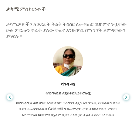
ታካሚ
ምስክርነቶች
ታካሚዎቻችን ለወደፊት ትልቅ ትስስር ለመፍጠር በህክምና ጉዟቸው
ሁሉ ምርጡን ጥራት ያለው የጤና እንክብካቤ በማግኘት ልምዳቸውን
ያካፍሉ።
ሻንዳ ዳስ
ከባንግላዴሽ ለጂስትሮኢንትሮሎጂ
ከባንግላዲሽ ወደ ህንድ እንድታከም የረዳኝን ልጄን እና ጎሜዲ የተባለውን ድንቅ
ቡድን አመሰግናለው። GoMedii ን በመምረጥ ረገድ ትክክለኛውን ምርጫ
አድርገናል። ከህክምና በኋላም ቢሆን ከእኛ ጋር ትልቅ ትስስር አላቸው።