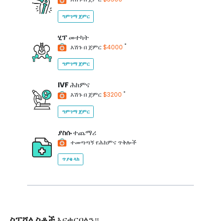
ግምገማ ጀምር
ሂፕ
መተካት
*
እሽጉ በ ጀምር
$4000
ግምገማ ጀምር
IVF
ሕክምና
*
እሽጉ በ ጀምር
$3200
ግምገማ ጀምር
ያስሱ
ተጨማሪ
ተመጣጣኝ የሕክምና ጥቅሎች
ጥያቄ ላክ
ስፔሻሊስቶች
እናቀርባለን።