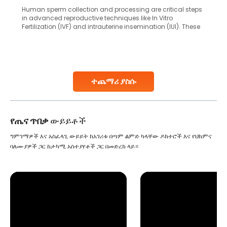
Human sperm collection and processing are critical steps
in advanced reproductive techniques like In Vitro
Fertilization (IVF) and intrauterine insemination (IUI). These
methods enable medical professionals to tackle fertility
challenges and help couples achieve their dream of
parenthood. Skilled technicians collect sperm using
specialized procedures to ensure optimal quality. Once
collected, they process the
ተጨማሪ ያስሱ
Continue Reading
የጤና ጥበቃ
ውይይቶች
ግምገማዎች እና አስፈላጊ ውይይት ከአገሪቱ በጣም ልምድ ካላቸው ዶክተሮች እና የህክምና
ባለሙያዎች ጋር ከታካሚ አስተያየቶች ጋር በመድረክ ላይ።