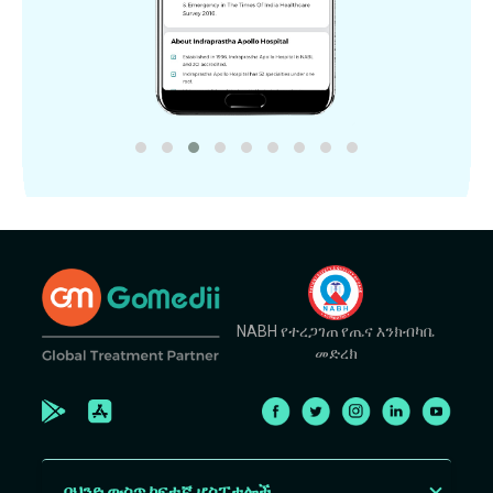
NABH የተረጋገጠ የጤና እንክብካቤ
መድረክ
በህንድ ውስጥ ከፍተኛ ሆስፒታሎች