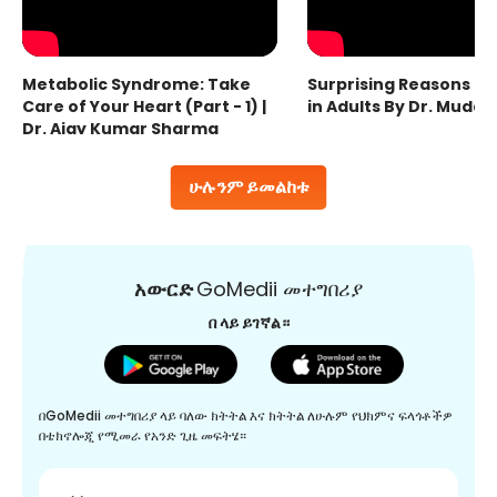
Metabolic Syndrome: Take
Surprising Reasons fo
Care of Your Heart (Part - 1) |
in Adults By Dr. Mudas
Dr. Ajay Kumar Sharma
ሁሉንም ይመልከቱ
አውርድ
GoMedii መተግበሪያ
በ ላይ ይገኛል።
በGoMedii መተግበሪያ ላይ ባለው ክትትል እና ክትትል ለሁሉም የህክምና ፍላጎቶችዎ
በቴክኖሎጂ የሚመራ የአንድ ጊዜ መፍትሄ።