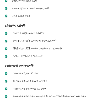
የጉዞ እና የመጠለያ እገዛ
የመውሰጃ እና የመጣል መገልገያዎች
ቀላል የሰነድ ሂደት
የሕክምና እሽጎች
በእርስዎ በጀት ውስጥ ሕክምና
ምርጥ ዶክተሮች እና የቀዶ ጥገና ሐኪሞች
NABH እና JCI እውቅና ያላቸው ሆስፒታሎች
በርካታ የምክክር አማራጮች
የቴክኖሎጂ መፍትሄዎች
በፍላጎት የቪዲዮ ምክክር
ደህንነቱ የተጠበቀ የጤና መዝገብ
ሕክምናዎን ይከታተሉ እና ያቅዱ
የመጽሐፍ የላብራቶሪ ሙከራዎች እና መድሃኒቶች በመስመር ላይ ይዘዙ