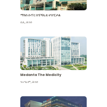
ማክስ ሱፐር ስፔሻሊቲ ሆስፒታል
ዴሊ
,
ሕንድ
Medanta The Medicity
ጉሩግራም
,
ሕንድ