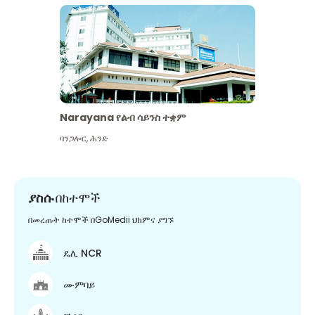
Narayana የልብ ሳይንስ ተቋም
ባንጋሎር
,
ሕንድ
ያስሱ
በከተሞች
በመረጡት ከተሞች በGoMedii ህክምና ያግኙ
ዴሊ NCR
ሙምባይ