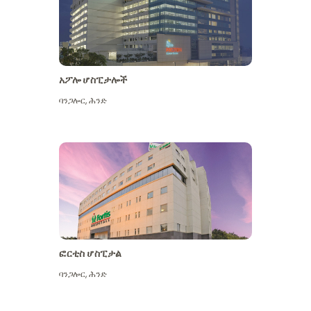
አፖሎ ሆስፒታሎች
ባንጋሎር
,
ሕንድ
ተጨማሪ ይመልከቱ
ፎርቲስ ሆስፒታል
ባንጋሎር
,
ሕንድ