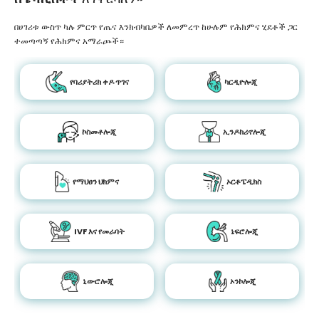
በሀገሪቱ ውስጥ ካሉ ምርጥ የጤና እንክብካቤዎች ለመምረጥ ከሁሉም የሕክምና ሂደቶች ጋር
ተመጣጣኝ የሕክምና አማራጮች።
የባሪያትሪክ ቀዶ ጥገና
ካርዲዮሎጂ
ኮስመቶሎጂ
ኢንዶክሪኖሎጂ
የማህፀን ህክምና
ኦርቶፔዲክስ
IVF እና የመራባት
ኔፍሮሎጂ
ኒውሮሎጂ
ኦንኮሎጂ