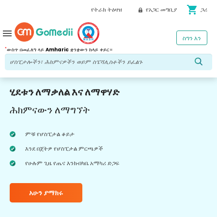
shopping_cart
የትራክ ትዕዛዝ
የአጋር መግቢያ
ጋሪ
menu
ስግን እን
*
ውስጥ በመፈለግ ላይ
Amharic
ቋንቋውን ከላይ ቀይር።
ሂደቱን ለማቃለል እና ለማዋሃድ
ሕክምናውን ለማግኘት
ምቹ የሆስፒታል ቆይታ
እንደ በጀትዎ የሆስፒታል ምርጫዎች
የሁሉም ጊዜ የጤና እንክብካቤ አማካሪ ድጋፍ
አሁን ያማክሩ