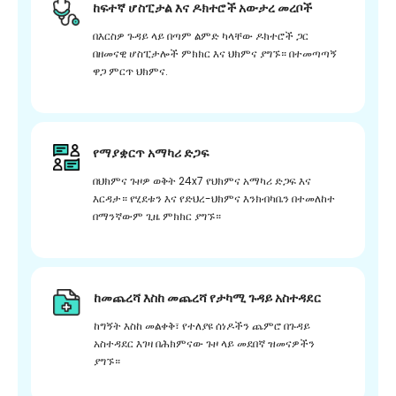
ከፍተኛ ሆስፒታል እና ዶክተሮች አውታረ መረቦች
በእርስዎ ጉዳይ ላይ በጣም ልምድ ካላቸው ዶክተሮች ጋር
በዘመናዊ ሆስፒታሎች ምክክር እና ህክምና ያግኙ። በተመጣጣኝ
ዋጋ ምርጥ ህክምና.
የማያቋርጥ አማካሪ ድጋፍ
በህክምና ጉዞዎ ወቅት 24x7 የህክምና አማካሪ ድጋፍ እና
እርዳታ። የሂደቱን እና የድህረ-ህክምና እንክብካቤን በተመለከተ
በማንኛውም ጊዜ ምክክር ያግኙ።
ከመጨረሻ እስከ መጨረሻ የታካሚ ጉዳይ አስተዳደር
ከግኝት እስከ መልቀቅ፣ የተለያዩ ሰነዶችን ጨምሮ በጉዳይ
አስተዳደር እገዛ በሕክምናው ጉዞ ላይ መደበኛ ዝመናዎችን
ያግኙ።