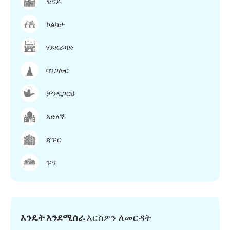
ቼናይ
ኮልካታ
ሃይደራባድ
ባንጋሎር
ቻንዲጋርህ
እድለኛ
ጃፑር
ፑን
እንዴት እንደሚሰራ
እርስዎን ለመርዳት