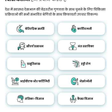
देश में स्वास्थ्य देखभाल की बेहतरीन गुणवत्ता के साथ चुनने के लिए चिकित्सा
प्रक्रियाओं की सभी संभावित श्रेणियों के साथ किफायती उपचार विकल्प।
बेरिएट्रिक सर्जरी
कार्डियलजी
सौंदर्य प्रसाधन
अंतःस्त्राविका
प्रसूतिशास्र
हड्डी रोग
आईवीएफ और फर्टिलिटी
नेफ्रोलॉजी
तंत्रिका-विज्ञान
कैंसर विज्ञान