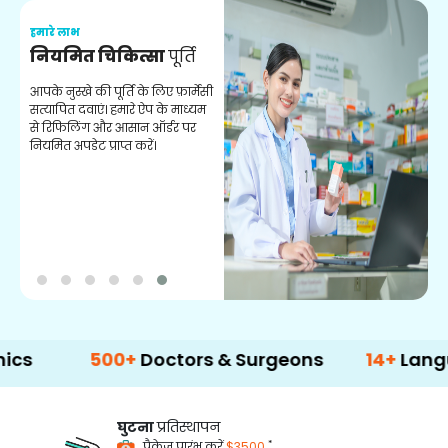
हमारे लाभ
ह
नियमित चिकित्सा
पूर्ति
य
आपके नुस्खे की पूर्ति के लिए फ़ार्मेसी
स
सत्यापित दवाएं। हमारे ऐप के माध्यम
क
से रिफिलिंग और आसान ऑर्डर पर
अन
नियमित अपडेट प्राप्त करें।
500+
Doctors & Surgeons
14+
Language Su
घुटना
प्रतिस्थापन
*
पैकेज प्रारंभ करें
$3500