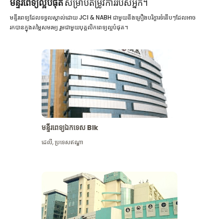
មន្ទីរពេទ្យល្អបំផុត
សម្រាប់តម្រូវការរបស់អ្នក។
មន្ទីរពេទ្យដែលទទួលស្គាល់ដោយ JCI & NABH ជាមួយនឹងគ្រឿងបរិក្ខារទំនើបៗដែលអាច
រកបានក្នុងតម្លៃសមរម្យ រួមជាមួយបុគ្គលិកពេទ្យល្អបំផុត។
មន្ទីរពេទ្យឯកទេស Blk
ដេលី
,
ប្រទេសឥណ្ឌា