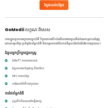
ស្វែងយល់បន្ថែម
GoMedii
លក្ខណៈពិសេស
ការបន្ធូរបន្ថយការព្យាបាលអ្នកជំងឺ ក៏ដូចជាការបើកដំណើរការវាជាមួយនឹងដំណោះស្រាយជំរុញ
ដោយបច្ចេកវិទ្យា ប្រព័ន្ធថែទាំអ្នកជំងឺ និងតម្លាភាពនៅជំហាននីមួយៗនៃដំណើរនៃការព្យាបាល។
ជំនួយអ្នកប្រឹក្សាវេជ្ជសាស្ត្រ
24x7* ភាពអាចរកបាន
ជំនួយការហៅទូរសព្ទ និងជជែក
14+ ភាសាគាំទ្រ
ការណែនាំអំពីការព្យាបាល
ការថែទាំអ្នកជំងឺ
បុគ្គលិកពិសេសនៅមន្ទីរពេទ្យ