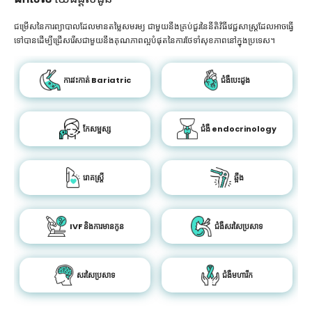
ជម្រើសនៃការព្យាបាលដែលមានតម្លៃសមរម្យ ជាមួយនឹងគ្រប់ជួរនៃនីតិវិធីវេជ្ជសាស្រ្តដែលអាចធ្វើ
ទៅបានដើម្បីជ្រើសរើសជាមួយនឹងគុណភាពល្អបំផុតនៃការថែទាំសុខភាពនៅក្នុងប្រទេស។
ការវះកាត់ Bariatric
ជំងឺបេះដូង
កែសម្ផស្ស
ជំងឺ endocrinology
រោគស្ត្រី
ឆ្អឹង
IVF និងការមានកូន
ជំងឺសរសៃប្រសាទ
សរសៃប្រសាទ
ជំងឺមហារីក