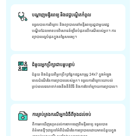
បណ្តាញមន្ទីរពេទ្យ និងវេជ្ជបណ្ឌិតកំពូល
ទទួលបានការពិគ្រោះ និងព្យាបាលនៅមន្ទីរពេទ្យរដ្ឋជាមួយវេជ្ជ
បណ្ឌិតដែលមានបទពិសោធន៍ច្រើនបំផុតលើករណីរបស់អ្នក។ ការ
ព្យាបាលល្អបំផុតក្នុងតម្លៃសមរម្យ។
ជំនួយអ្នកប្រឹក្សាជាបន្តបន្ទាប់
ជំនួយ និងជំនួយពីអ្នកប្រឹក្សាផ្នែកវេជ្ជសាស្រ្ត 24x7 ក្នុងអំឡុង
ពេលដំណើរនៃការព្យាបាលរបស់អ្នក។ ទទួលការពិគ្រោះយោបល់
គ្រប់ពេលវេលាទាក់ទងនឹងនីតិវិធី និងការថែទាំក្រោយការព្យាបាល។
ការគ្រប់គ្រងករណីអ្នកជំងឺពីចុងដល់ចប់
ពីការរកឃើញរហូតដល់ការចាកចេញពីមន្ទីរពេទ្យ ទទួលបាន
ព័ត៌មានថ្មីៗជាប្រចាំអំពីដំណើរនៃការព្យាបាលដោយមានជំនួយក្នុង