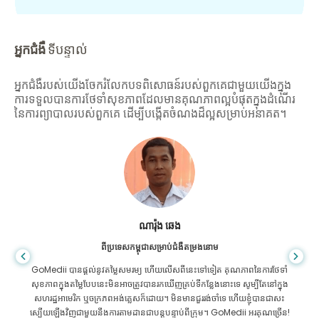
អ្នកជំងឺ
ទីបន្ទាល់
អ្នកជំងឺរបស់យើងចែករំលែកបទពិសោធន៍របស់ពួកគេជាមួយយើងក្នុង
ការទទួលបានការថែទាំសុខភាពដែលមានគុណភាពល្អបំផុតក្នុងដំណើរ
នៃការព្យាបាលរបស់ពួកគេ ដើម្បីបង្កើតចំណងដ៏ល្អសម្រាប់អនាគត។
សានដាដាស
ពីបង់ក្លាដែសសម្រាប់ជំងឺក្រពះពោះវៀន
ខ្ញុំបានថ្លែងអំណរគុណដល់កូនប្រុសរបស់ខ្ញុំ និងក្រុមដ៏អស្ចារ្យរបស់ GoMedii ដែល
បានជួយខ្ញុំក្នុងការធ្វើដំណើររបស់ខ្ញុំពីបង់ក្លាដែសទៅកាន់ប្រទេសឥណ្ឌាដើម្បីទទួលការ
ព្យាបាល។ យើងបានធ្វើការជ្រើសរើសត្រឹមត្រូវក្នុងការជ្រើសរើស GoMedii ។ ពួកគេ
សូម្បីតែបន្ទាប់ពីការព្យាបាលរក្សាទំនាក់ទំនងដ៏ល្អជាមួយយើង