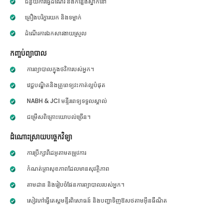
ជំនួយការធ្វើដំណើរ និងកន្លែងស្នាក់នៅ
គ្រឿងបរិក្ខារយក និងទម្លាក់
ដំណើរការឯកសារងាយស្រួល
កញ្ចប់ព្យាបាល
ការព្យាបាលក្នុងថវិការបស់អ្នក។
វេជ្ជបណ្ឌិតនិងគ្រូពេទ្យវះកាត់ល្អបំផុត
NABH & JCI មន្ទីរពេទ្យទទួលស្គាល់
ជម្រើសពិគ្រោះយោបល់ច្រើន។
ដំណោះស្រាយបច្ចេកវិទ្យា
ការប្រឹក្សាវីដេអូតាមតម្រូវការ
កំណត់ត្រាសុខភាពដែលមានសុវត្ថិភាព
តាមដាន និងរៀបចំផែនការព្យាបាលរបស់អ្នក។
សៀវភៅធ្វើតេស្តមន្ទីរពិសោធន៍ និងបញ្ជាទិញឱសថតាមអ៊ីនធឺណិត