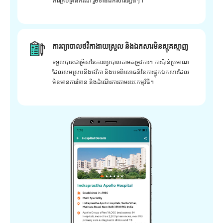
ការគ្រប់គ្រងករណី រួមទាំងឯកសារផ្សេងៗ។
ការព្យាបាលថវិកាងាយស្រួល និងឯកសារមិនស្មុគស្មាញ
ទទួលបានជម្រើសនៃការព្យាបាលតាមតម្រូវការ។ ការប៉ាន់ប្រមាណ
ដែលសមស្របនឹងថវិកា និងបទពិសោធន៍នៃការផ្ទុកឯកសារដែល
មិនមានការរំខាន និងដំណើរការតាមរយៈកម្មវិធី។