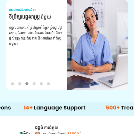
អត្ថប្រយោជន៍របស់យើង។
អត
ទីប្រឹក្សាវេជ្ជសាស្ត្រ
ជំនួយ
វ
យ
ទទួលបានការគាំទ្រជាប្រចាំពីអ្នកប្រឹក្សាវេជ្ជ
សាស្ត្រដែលមានបទពិសោធន៍របស់យើង។
ក
ផ្តល់ឱ្យអ្នកនូវដំបូន្មាន និងការណែនាំដ៏ល្អ
វ
បំផុត។
ប
ក្
ព
ឡ
14+
Language Support
500+
Treatment O
ជង្គង់
ការជំនួស
*
កញ្ចប់ចាប់ផ្តើមនៅ
$3500