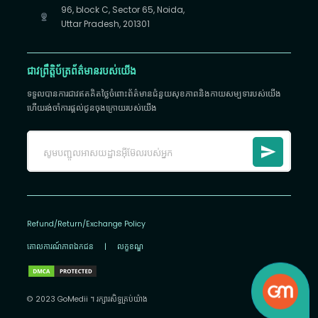
96, block C, Sector 65, Noida,
Uttar Pradesh, 201301
ជាវព្រឹត្តិប័ត្រព័ត៌មានរបស់យើង
ទទួលបានការជាវឥតគិតថ្លៃចំពោះព័ត៌មានជំនួយសុខភាពនិងកាយសម្បទារបស់យើង
ហើយរង់ចាំការផ្តល់ជូនចុងក្រោយរបស់យើង
Refund/Return/Exchange Policy
គោលការណ៍​ភាព​ឯកជន
|
លក្ខខណ្ឌ
© 2023 GoMedii ។ រក្សា​រ​សិទ្ធ​គ្រប់យ៉ាង