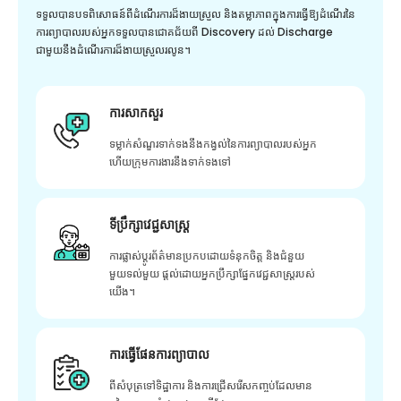
ទទួលបានបទពិសោធន៍ពីដំណើរការដ៏ងាយស្រួល និងតម្លាភាពក្នុងការធ្វើឱ្យដំណើរនៃ
ការព្យាបាលរបស់អ្នកទទួលបានជោគជ័យពី Discovery ដល់ Discharge
ជាមួយនឹងដំណើរការដ៏ងាយស្រួលរលូន។
ការសាកសួរ
ទម្លាក់សំណួរទាក់ទងនឹងកង្វល់នៃការព្យាបាលរបស់អ្នក
ហើយក្រុមការងារនឹងទាក់ទងទៅ
ទីប្រឹក្សាវេជ្ជសាស្ត្រ
ការផ្លាស់ប្តូរព័ត៌មានប្រកបដោយទំនុកចិត្ត និងជំនួយ
មួយទល់មួយ ផ្តល់ដោយអ្នកប្រឹក្សាផ្នែកវេជ្ជសាស្រ្តរបស់
យើង។
ការធ្វើផែនការព្យាបាល
ពីសំបុត្រទៅទិដ្ឋាការ និងការជ្រើសរើសកញ្ចប់ដែលមាន