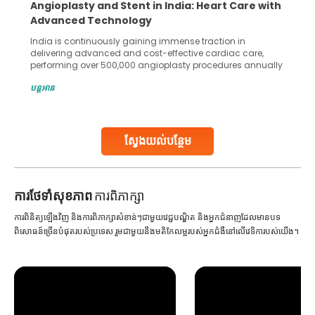
Angioplasty and Stent in India: Heart Care with
Advanced Technology
India is continuously gaining immense traction in
delivering advanced and cost-effective cardiac care,
performing over 500,000 angioplasty procedures annually
with a success rate exceeding 90%. Patients across the
បន្តអាន
globe are searching for treatments like angioplasty and
stent placement in Indian hospitals, owing to the
combination of high-quality care and affordability.
Studies, such as one published
ស្វែងយល់បន្ថែម
Continue Reading
ការ​ថែទាំ​សុខភាព
ការពិភាក្សា
ការពិនិត្យឡើងវិញ និងការពិភាក្សាសំខាន់ៗជាមួយវេជ្ជបណ្ឌិត និងអ្នកជំនាញដែលមានបទ
ពិសោធន៍ច្រើនបំផុតរបស់ប្រទេស រួមជាមួយនឹងមតិកែលម្អរបស់អ្នកជំងឺនៅលើវេទិការបស់យើង។