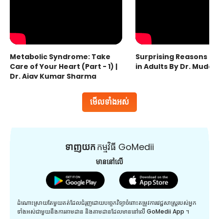
Metabolic Syndrome: Take
Surprising Reasons fo
Care of Your Heart (Part - 1) |
in Adults By Dr. Mudas
Dr. Ajay Kumar Sharma
មើលទាំងអស់
ទាញយក
កម្មវិធី GoMedii
មាននៅលើ
ដំណោះស្រាយតែមួយគត់ដែលជំរុញដោយបច្ចេកវិទ្យាចំពោះតម្រូវការវេជ្ជសាស្រ្តរបស់អ្នក
ទាំងអស់ជាមួយនឹងការតាមដាន និងតាមដានដែលមាននៅលើ GoMedii App ។