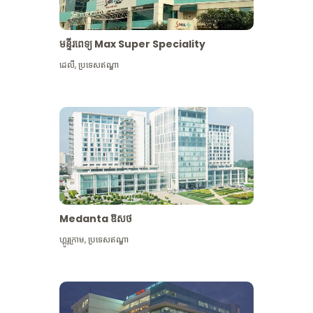
មន្ទីរពេទ្យ Max Super Speciality
ដេលី
,
ប្រទេសឥណ្ឌា
Medanta ឱសថ
ហ្គូរូក្រាម
,
ប្រទេសឥណ្ឌា