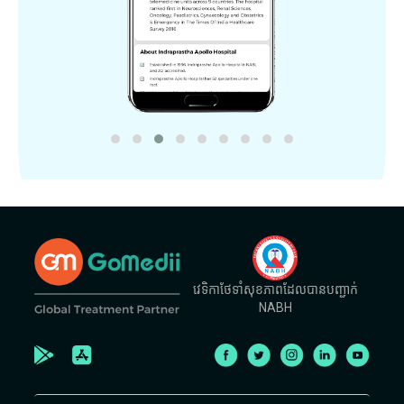
វេទិកាថែទាំសុខភាពដែលបានបញ្ជាក់
NABH