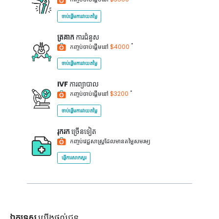
ចាប់ផ្តើមការវាយតម្លៃ
ត្រគាក
ការជំនួស
*
កញ្ចប់ចាប់ផ្តើមនៅ
$4000
ចាប់ផ្តើមការវាយតម្លៃ
IVF
ការព្យាបាល
*
កញ្ចប់ចាប់ផ្តើមនៅ
$3200
ចាប់ផ្តើមការវាយតម្លៃ
រុករក
ច្រើនទៀត
កញ្ចប់វេជ្ជសាស្ត្រដែលមានតម្លៃសមរម្យ
ផ្ញើការសាកសួរ
ឯកទេស
យើងផ្តល់ជូន