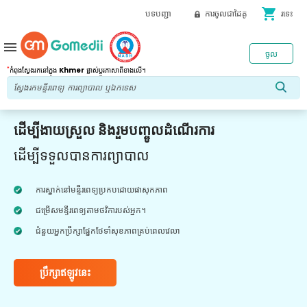
shopping_cart
បទបញ្ជា
ការចូលជាដៃគូ
រទេះ
menu
ចូល
*
កំពុងស្វែងរកនៅក្នុង
Khmer
ផ្លាស់ប្តូរភាសាពីខាងលើ។
ដើម្បីងាយស្រួល និងរួមបញ្ចូលដំណើរការ
ដើម្បីទទួលបានការព្យាបាល
ការស្នាក់នៅមន្ទីរពេទ្យប្រកបដោយផាសុកភាព
ជម្រើសមន្ទីរពេទ្យតាមថវិការបស់អ្នក។
ជំនួយអ្នកប្រឹក្សាផ្នែកថែទាំសុខភាពគ្រប់ពេលវេលា
ប្រឹក្សាឥឡូវនេះ