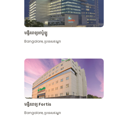
មន្ទីរពេទ្យអាប៉ូឡូ
Bangalore
,
ប្រទេសឥណ្ឌា
មើល​ច្រើន​ទៀត
មន្ទីរពេទ្យ Fortis
Bangalore
,
ប្រទេសឥណ្ឌា