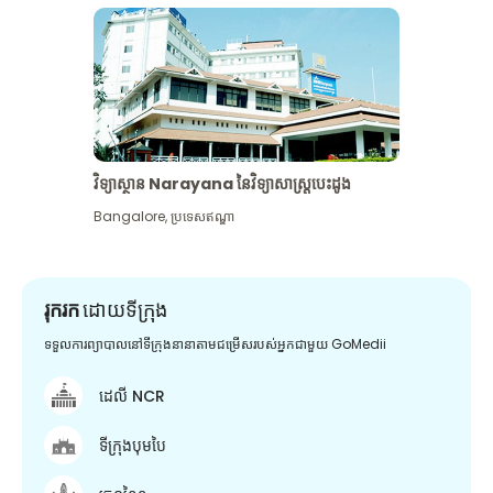
វិទ្យាស្ថាន Narayana នៃវិទ្យាសាស្រ្តបេះដូង
Bangalore
,
ប្រទេសឥណ្ឌា
រុករក
ដោយទីក្រុង
ទទួលការព្យាបាលនៅទីក្រុងនានាតាមជម្រើសរបស់អ្នកជាមួយ GoMedii
ដេលី NCR
ទីក្រុងបុមបៃ