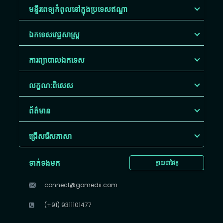
មន្ទីរពេទ្យកំពូលនៅក្នុងប្រទេសឥណ្ឌា
ឯកទេសវេជ្ជសាស្ត្រ
ការព្យាបាលឯកទេស
លក្ខណៈពិសេស
ព័ត៌មាន
ជ្រើសរើស​ភាសា
ទាក់ទងមក
ក្លាយជាដៃគូ
connect@gomedii.com
(+91) 9311101477