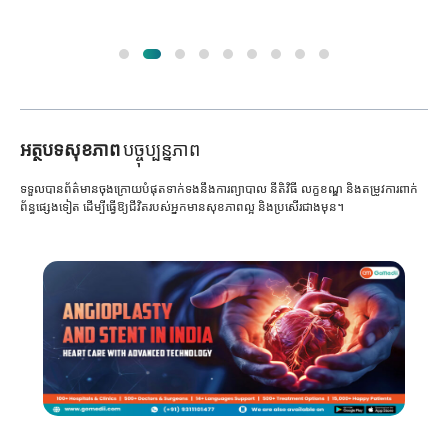
អត្ថបទសុខភាព
បច្ចុប្បន្នភាព
ទទួលបានព័ត៌មានចុងក្រោយបំផុតទាក់ទងនឹងការព្យាបាល នីតិវិធី លក្ខខណ្ឌ និងតម្រូវការពាក់
ព័ន្ធផ្សេងទៀត ដើម្បីធ្វើឱ្យជីវិតរបស់អ្នកមានសុខភាពល្អ និងប្រសើរជាងមុន។