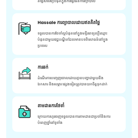
តម្លៃសមរម្យបំផុតក្នុងការធ្វើផែនការព្យាបាល
Hassale ការព្យាបាលដោយឥតគិតថ្លៃ
ទទួលបានការថែទាំល្អបំផុតនៅក្នុងមន្ទីរពេទ្យល្បីឈ្មោះ
បំផុតជាមួយវេជ្ជបណ្ឌិតដែលមានបទពិសោធន៍នៅក្នុង
ប្រទេស
ការឆក់
ដំណើរការបញ្ចេញចោលដោយគ្មានបញ្ហាជាមួយនឹង
ឯកសារ និងសម្ភារៈផ្សេងទៀតត្រូវបានយកចិត្តទុកដាក់
តាមដានការថែទាំ
ក្រោយ​ការ​ហូរ​ចេញ​ទទួល​បាន​ការ​តាមដាន​ជា​ប្រចាំ​និង​ការ​
បំពេញ​ថ្នាំ​នៅ​ទូទាំង​