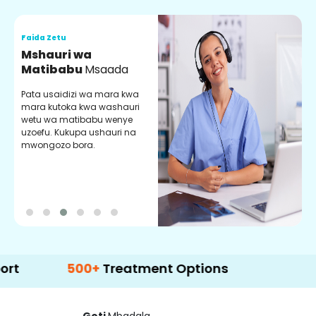
Faida Zetu
F
Mshauri wa
V
Matibabu
Msaada
U
Pata usaidizi wa mara kwa
U
mara kutoka kwa washauri
m
wetu wa matibabu wenye
z
uzoefu. Kukupa ushauri na
w
mwongozo bora.
b
500+
Treatment Options