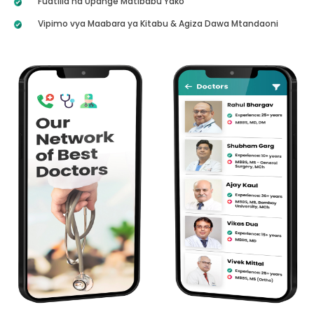
Fuatilia na Upange Matibabu Yako
Vipimo vya Maabara ya Kitabu & Agiza Dawa Mtandaoni