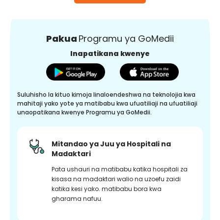
Pakua
Programu ya GoMedii
Inapatikana kwenye
Suluhisho la kituo kimoja linaloendeshwa na teknolojia kwa
mahitaji yako yote ya matibabu kwa ufuatiliaji na ufuatiliaji
unaopatikana kwenye Programu ya GoMedii.
Mitandao ya Juu ya Hospitali na
Madaktari
Pata ushauri na matibabu katika hospitali za
kisasa na madaktari walio na uzoefu zaidi
katika kesi yako. matibabu bora kwa
gharama nafuu.