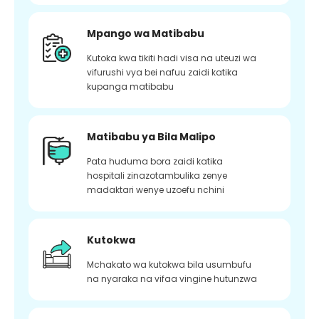
Mpango wa Matibabu
Kutoka kwa tikiti hadi visa na uteuzi wa
vifurushi vya bei nafuu zaidi katika
kupanga matibabu
Matibabu ya Bila Malipo
Pata huduma bora zaidi katika
hospitali zinazotambulika zenye
madaktari wenye uzoefu nchini
Kutokwa
Mchakato wa kutokwa bila usumbufu
na nyaraka na vifaa vingine hutunzwa