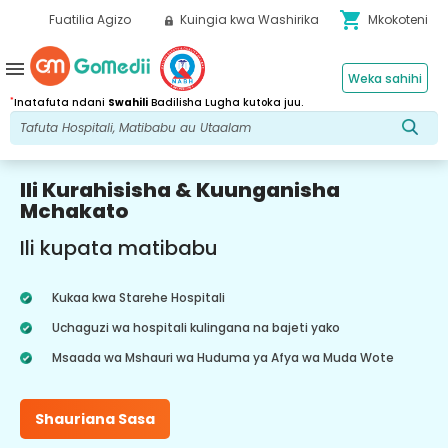
shopping_cart
Fuatilia Agizo
Kuingia kwa Washirika
Mkokoteni
menu
Weka sahihi
*
Inatafuta ndani
Swahili
Badilisha Lugha kutoka juu.
Ili Kurahisisha & Kuunganisha
Mchakato
Ili kupata matibabu
Kukaa kwa Starehe Hospitali
Uchaguzi wa hospitali kulingana na bajeti yako
Msaada wa Mshauri wa Huduma ya Afya wa Muda Wote
Shauriana Sasa