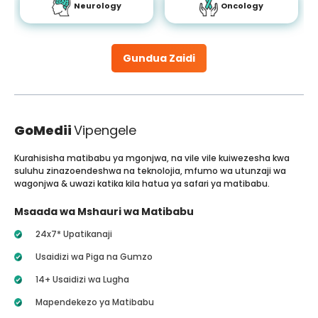
Neurology
Oncology
Gundua Zaidi
GoMedii
Vipengele
Kurahisisha matibabu ya mgonjwa, na vile vile kuiwezesha kwa
suluhu zinazoendeshwa na teknolojia, mfumo wa utunzaji wa
wagonjwa & uwazi katika kila hatua ya safari ya matibabu.
Msaada wa Mshauri wa Matibabu
24x7* Upatikanaji
Usaidizi wa Piga na Gumzo
14+ Usaidizi wa Lugha
Mapendekezo ya Matibabu