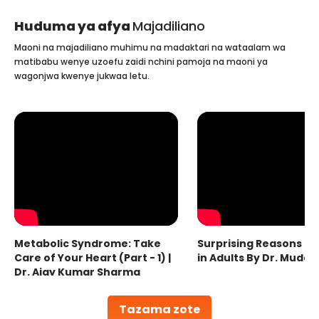
Huduma ya afya
Majadiliano
Maoni na majadiliano muhimu na madaktari na wataalam wa
matibabu wenye uzoefu zaidi nchini pamoja na maoni ya
wagonjwa kwenye jukwaa letu.
Metabolic Syndrome: Take
Surprising Reasons fo
Care of Your Heart (Part - 1) |
in Adults By Dr. Mudas
Dr. Ajay Kumar Sharma
Tazama zote