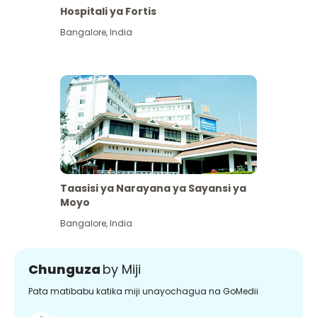
Hospitali ya Fortis
Bangalore
,
India
Taasisi ya Narayana ya Sayansi ya
Moyo
Bangalore
,
India
Chunguza
by Miji
Pata matibabu katika miji unayochagua na GoMedii