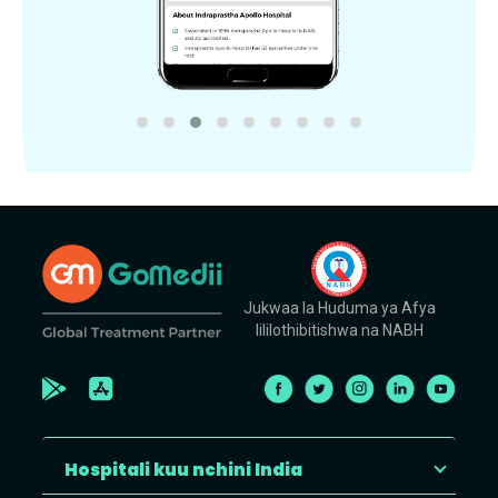
Jukwaa la Huduma ya Afya
lililothibitishwa na NABH
Hospitali kuu nchini India