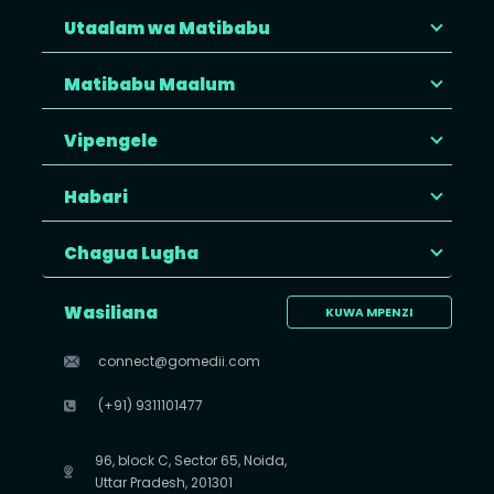
Utaalam wa Matibabu
Matibabu Maalum
Vipengele
Habari
Chagua Lugha
Wasiliana
KUWA MPENZI
connect@gomedii.com
(+91) 9311101477
96, block C, Sector 65, Noida,
Uttar Pradesh, 201301