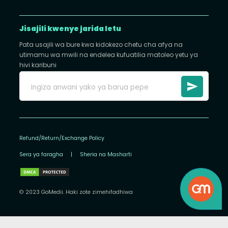
Jisajili kwenye jarida letu
Pata usajili wa bure kwa kidokezo chetu cha afya na
utimamu wa mwili na endelea kufuatilia matoleo yetu ya
hivi karibuni
Refund/Return/Exchange Policy
Sera ya faragha
|
Sheria na Masharti
© 2023 GoMedii. Haki zote zimehifadhiwa