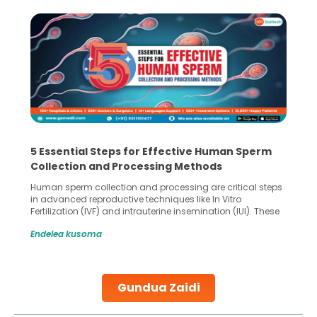
5 Essential Steps for Effective Human Sperm
Collection and Processing Methods
Human sperm collection and processing are critical steps
in advanced reproductive techniques like In Vitro
Fertilization (IVF) and intrauterine insemination (IUI). These
methods enable medical professionals to tackle fertility
Endelea kusoma
challenges and help couples achieve their dream of
parenthood. Skilled technicians collect sperm using
specialized procedures to ensure optimal quality. Once
collected, they process the
Gundua Zaidi
Continue Reading