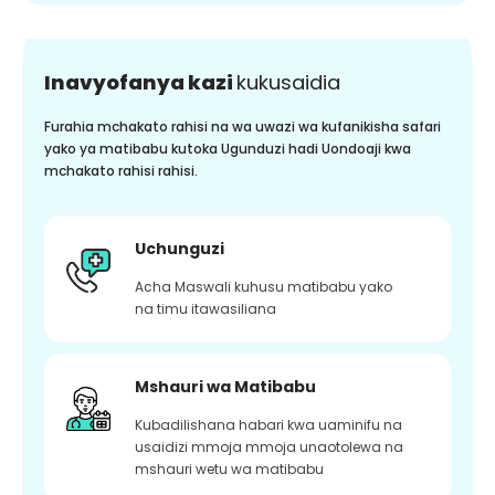
Inavyofanya kazi
kukusaidia
Furahia mchakato rahisi na wa uwazi wa kufanikisha safari
yako ya matibabu kutoka Ugunduzi hadi Uondoaji kwa
mchakato rahisi rahisi.
Uchunguzi
Acha Maswali kuhusu matibabu yako
na timu itawasiliana
Mshauri wa Matibabu
Kubadilishana habari kwa uaminifu na
usaidizi mmoja mmoja unaotolewa na
mshauri wetu wa matibabu