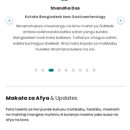
Shandha Das
Kutoka Bangladesh kwa Gastroenterology
Nimemshukuru mwanangu na timu mahiri ya GoMedii
ambao walinisaidia katika safari yangu kutoka
Bangladesh hadi India kutibiwa. Tulifanya chaguo sahihi
katika kuchagua GoMedii. Wao hata baada ya matibabu
huweka dhamana kubwa na sisi
Makala za Afya
& Updates
Pata taarifa za hivi punde kuhusu matibabu, taratibu, masharti
na mahitaji mengine muhimu ili kufanya maisha yako kuwa na
afya na bora.