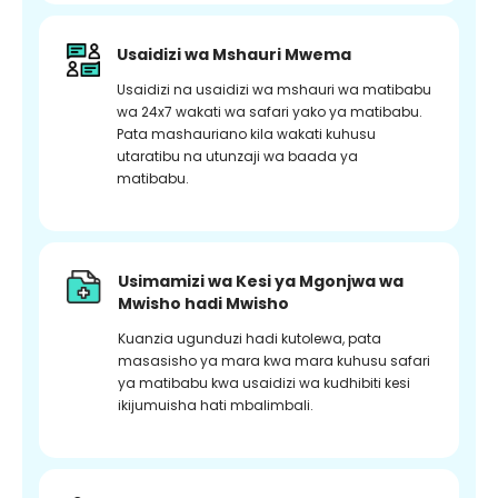
Usaidizi wa Mshauri Mwema
Usaidizi na usaidizi wa mshauri wa matibabu
wa 24x7 wakati wa safari yako ya matibabu.
Pata mashauriano kila wakati kuhusu
utaratibu na utunzaji wa baada ya
matibabu.
Usimamizi wa Kesi ya Mgonjwa wa
Mwisho hadi Mwisho
Kuanzia ugunduzi hadi kutolewa, pata
masasisho ya mara kwa mara kuhusu safari
ya matibabu kwa usaidizi wa kudhibiti kesi
ikijumuisha hati mbalimbali.