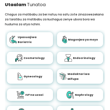
Utaalam
Tunatoa
Chaguo za matibabu za bei nafuu na safu zote zinazowezekana
za taratibu za matibabu za kuchagua zenye ubora bora wa
huduma za afya nchini.
Upasuaji wa
Magonjwa ya moyo
Bariatric
Cosmetology
Endocrinology
Madaktari wa
Gynecology
Mifupa
IVF na uzazi
Nephrology