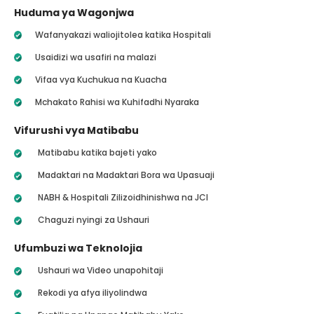
Huduma ya Wagonjwa
Wafanyakazi waliojitolea katika Hospitali
Usaidizi wa usafiri na malazi
Vifaa vya Kuchukua na Kuacha
Mchakato Rahisi wa Kuhifadhi Nyaraka
Vifurushi vya Matibabu
Matibabu katika bajeti yako
Madaktari na Madaktari Bora wa Upasuaji
NABH & Hospitali Zilizoidhinishwa na JCI
Chaguzi nyingi za Ushauri
Ufumbuzi wa Teknolojia
Ushauri wa Video unapohitaji
Rekodi ya afya iliyolindwa