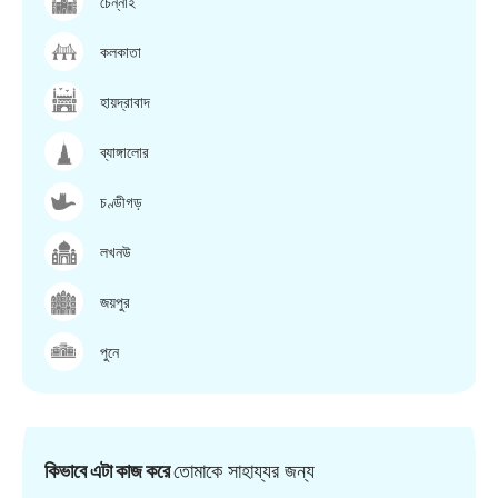
চেন্নাই
কলকাতা
হায়দ্রাবাদ
ব্যাঙ্গালোর
চণ্ডীগড়
লখনউ
জয়পুর
পুনে
কিভাবে এটা কাজ করে
তোমাকে সাহায্যর জন্য