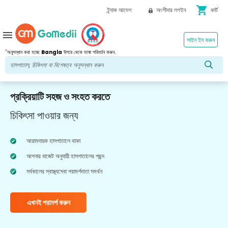
shopping_cart
ট্র্যাক আদেশ
অংশীদার লগইন
কার্ট
menu
সাইন ইন করুন
*
অনুসন্ধান করা হচ্ছে
Bangla
উপরে থেকে ভাষা পরিবর্তন করুন.
প্রক্রিয়াটি সহজ ও সংহত করতে
চিকিৎসা পাওয়ার জন্য
আরামদায়ক হাসপাতালে থাকা
আপনার বাজেট অনুযায়ী হাসপাতালের পছন্দ
সর্বকালের স্বাস্থ্যসেবা পরামর্শদাতা সমর্থন
এখনই পরামর্শ করুন