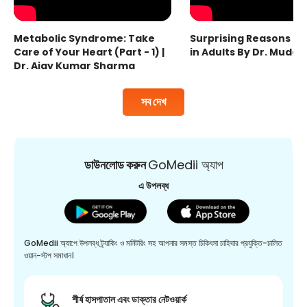
Metabolic Syndrome: Take
Surprising Reasons fo
Care of Your Heart (Part - 1) |
in Adults By Dr. Mudas
Dr. Ajay Kumar Sharma
সব দেখ
ডাউনলোড করুন
GoMedii অ্যাপ
এ উপলব্ধ
GoMedii অ্যাপে উপলব্ধ ট্র্যাকিং ও মনিটরিং সহ আপনার সমস্ত চিকিৎসা চাহিদার প্রযুক্তি-চালিত
ওয়ান-স্টপ সমাধান।
শীর্ষ হাসপাতাল এবং ডাক্তার নেটওয়ার্ক