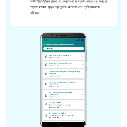
কাস্টমাইজড চিকিত্সা বিকল্প পান. অনুমানগুলি যা বাজেট-বান্ধব এবং অ্যাপের
মাধ্যমে ঝামেলা-মুক্ত ডকুমেন্টেশন আপলোড এবং প্রক্রিয়াকরণের
অভিজ্ঞতা।