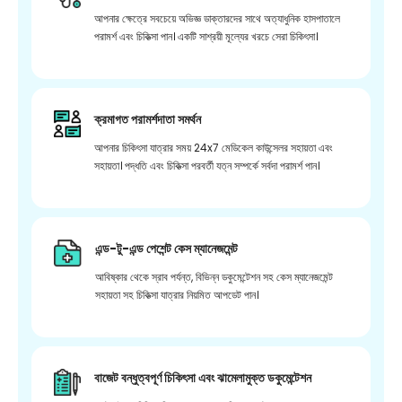
আপনার ক্ষেত্রে সবচেয়ে অভিজ্ঞ ডাক্তারদের সাথে অত্যাধুনিক হাসপাতালে
পরামর্শ এবং চিকিত্সা পান। একটি সাশ্রয়ী মূল্যের খরচে সেরা চিকিৎসা।
ক্রমাগত পরামর্শদাতা সমর্থন
আপনার চিকিৎসা যাত্রার সময় 24x7 মেডিকেল কাউন্সেলর সহায়তা এবং
সহায়তা। পদ্ধতি এবং চিকিত্সা পরবর্তী যত্ন সম্পর্কে সর্বদা পরামর্শ পান।
এন্ড-টু-এন্ড পেশেন্ট কেস ম্যানেজমেন্ট
আবিষ্কার থেকে স্রাব পর্যন্ত, বিভিন্ন ডকুমেন্টেশন সহ কেস ম্যানেজমেন্ট
সহায়তা সহ চিকিত্সা যাত্রার নিয়মিত আপডেট পান।
বাজেট বন্ধুত্বপূর্ণ চিকিৎসা এবং ঝামেলামুক্ত ডকুমেন্টেশন