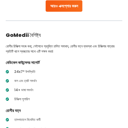
আরও এক্সপ্লোর করুন
GoMedii
বৈশিষ্ট্য
রোগীর চিকিত্সা সহজ করা, সেইসাথে প্রযুক্তি চালিত সমাধান, রোগীর যত্ন ব্যবস্থা এবং চিকিত্সার যাত্রার
প্রতিটি ধাপে স্বচ্ছতার সাথে এটি সক্ষম করা।
মেডিকেল কাউন্সেলর সাপোর্ট
24x7* উপস্থিতি
কল এবং চ্যাট সমর্থন
14+ ভাষা সমর্থন
চিকিত্সা সুপারিশ
রোগীর যত্ন
হাসপাতালে নিবেদিত কর্মী