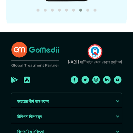
NABH সার্টিফাইড হেলথ কেয়ার প্ল্যাটফর্ম
ভারতের শীর্ষ হাসপাতাল
চিকিৎসা বিশেষত্ব
বিশেষায়িত চিকিৎসা