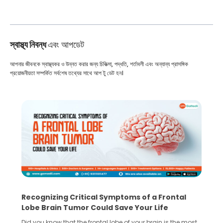
স্বাস্থ্য নিবন্ধ
এবং আপডেট
আপনার জীবনকে স্বাস্থ্যকর ও উন্নত করার জন্য চিকিত্সা, পদ্ধতি, শর্তাবলী এবং অন্যান্য প্রাসঙ্গিক
প্রয়োজনীয়তা সম্পর্কিত সর্বশেষ তথ্যের সাথে আপ টু ডেট হন।
What You Need to Know Before Taking the
Step Towards IVF Without Husband’s Consent
In vitro fertilization (IVF) is a great option for the treatment