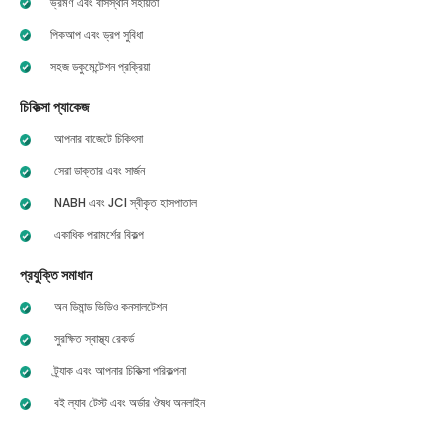
ভ্রমণ এবং বাসস্থান সহায়তা
পিকআপ এবং ড্রপ সুবিধা
সহজ ডকুমেন্টেশন প্রক্রিয়া
চিকিত্সা প্যাকেজ
আপনার বাজেটে চিকিৎসা
সেরা ডাক্তার এবং সার্জন
NABH এবং JCI স্বীকৃত হাসপাতাল
একাধিক পরামর্শের বিকল্প
প্রযুক্তি সমাধান
অন ডিমান্ড ভিডিও কনসালটেশন
সুরক্ষিত স্বাস্থ্য রেকর্ড
ট্র্যাক এবং আপনার চিকিত্সা পরিকল্পনা
বই ল্যাব টেস্ট এবং অর্ডার ঔষধ অনলাইন