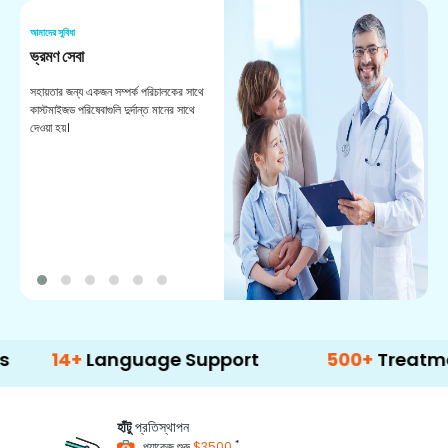
আমাদের সুবিধা
আম
ভ্রমণ সেবা
পো
সহায়তার জন্য একজন সম্পর্ক পরিচালকের সাথে
আপ
কাস্টমাইজড পরিষেবাগুলি দুর্দান্ত মানের সাথে
দল
দেওয়া হয়।
পা
আ
4+
Language Support
500+
Treatment Opt
হাঁটু
প্রতিস্থাপন
*
প্যাকেজ শুরু
$3500