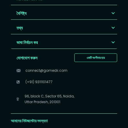
বৈশিষ্ট্য
তথ্য
ভাষা নির্বাচন কর
যোগাযোগ করুন
একটি অংশীদার হয়ে
connect@gomedii.com
(+91) 9311101477
96, block C, Sector 65, Noida,
Uttar Pradesh, 201301
আমাদের নিউজলেটার সদস্যতা