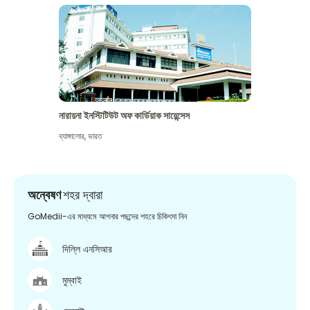
নারায়না ইনস্টিটিউট অফ কার্ডিয়াক সায়েন্সেস
ব্যাঙ্গালোর
,
ভারত
অন্বেষণ
শহর দ্বারা
GoMedii-এর মাধ্যমে আপনার পছন্দের শহরে চিকিৎসা নিন
দিল্লি এনসিআর
মুম্বাই