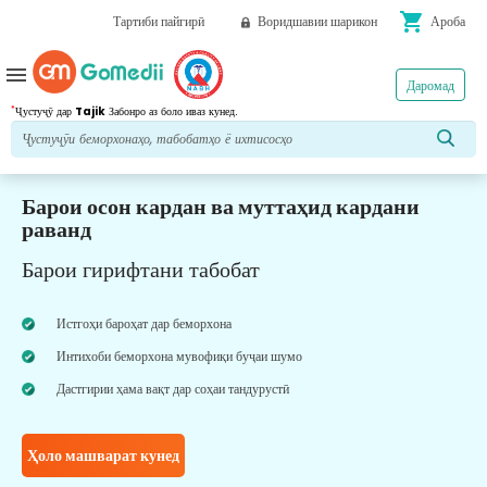
shopping_cart
Тартиби пайгирӣ
Воридшавии шарикон
Ароба
menu
Даромад
*
Ҷустуҷӯ дар
Tajik
Забонро аз боло иваз кунед.
Барои осон кардан ва муттаҳид кардани
раванд
Барои гирифтани табобат
Истгоҳи бароҳат дар беморхона
Интихоби беморхона мувофиқи буҷаи шумо
Дастгирии ҳама вақт дар соҳаи тандурустӣ
Ҳоло машварат кунед