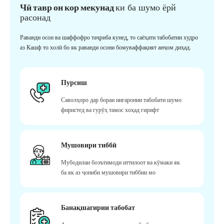
Чӣ тавр он кор мекунад
ки ба шумо ёрй
расонад
Раванди осон ва шаффофро таҷриба кунед, то саёҳати табобатии худро
аз Кашф то холӣ бо як раванди осони бомуваффақият анҷом диҳад.
Пурсиш
Саволҳоро дар бораи нигаронии табобати шумо
фиристед ва гурӯҳ тамос хоҳад гирифт
Мушовири тиббӣ
Мубодилаи боэътимоди иттилоот ва кӯмаки як
ба як аз ҷониби мушовири тиббии мо
Банақшагирии табобат