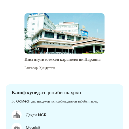
Институти илмҳои кардиологии Нараяна
Бангалор
,
Ҳиндустон
Кашф кунед
аз ҷониби шаҳрҳо
Бо GoMedii дар шаҳрҳои интихобкардаатон табобат гиред
Деҳлӣ NCR
Мумбай