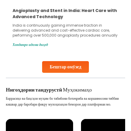
5 Essential Steps for Effective Human Sperm
Collection and Processing Methods
Human sperm collection and processing are critical steps
in advanced reproductive techniques like In Vitro
Fertilization (IVF) and intrauterine insemination (IUI). These
methods enable medical professionals to tackle fertility
Хонданро идома диҳед
challenges and help couples achieve their dream of
parenthood. Skilled technicians collect sperm using
specialized procedures to ensure optimal quality. Once
collected, they process the
Бештар омӯзед
Continue Reading
Нигоҳдории тандурустӣ
Муҳокимаҳо
Баррасиҳо ва баҳсҳои муҳим бо табибони ботаҷриба ва коршиносони тиббии
кишвар дар баробари фикру мулоҳизаҳои беморон дар платформаи мо.