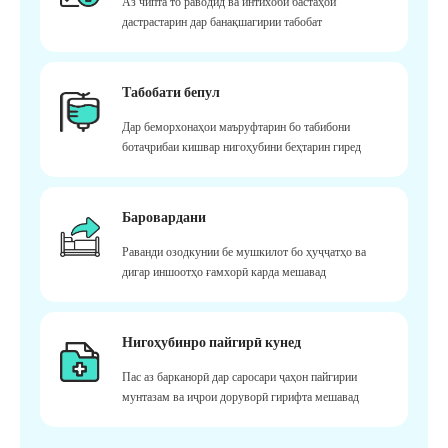
Аз чипта то раводид ва интихоби бастаҳои
дастрастарин дар банақшагирии табобат
Табобати бепул
Дар беморхонаҳои маъруфтарин бо табибони
ботаҷрибаи кишвар нигоҳубини беҳтарин гиред
Баровардани
Раванди озодкунии бе мушкилот бо ҳуҷҷатҳо ва
дигар иншоотҳо ғамхорӣ карда мешавад
Нигоҳубинро пайгирӣ кунед
Пас аз барканорӣ дар саросари ҷаҳон пайгирии
мунтазам ва иҷрои доруворӣ гирифта мешавад