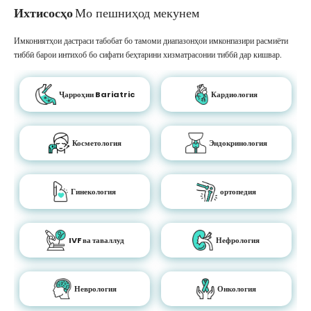
Ихтисосҳо
Мо пешниҳод мекунем
Имкониятҳои дастраси табобат бо тамоми диапазонҳои имконпазири расмиёти
тиббӣ барои интихоб бо сифати беҳтарини хизматрасонии тиббӣ дар кишвар.
Ҷарроҳии Bariatric
Кардиология
Косметология
Эндокринология
Гинекология
ортопедия
IVF ва таваллуд
Нефрология
Неврология
Онкология