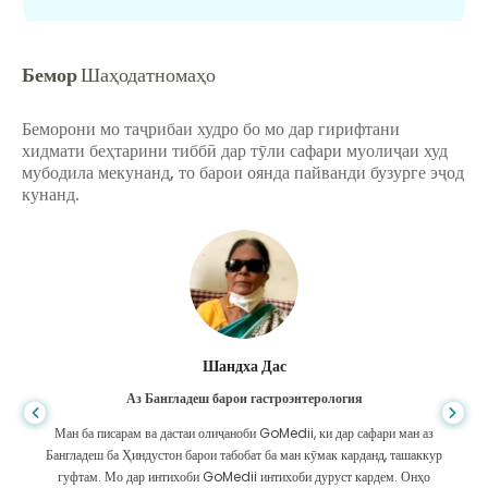
Бемор
Шаҳодатномаҳо
Беморони мо таҷрибаи худро бо мо дар гирифтани
хидмати беҳтарини тиббӣ дар тӯли сафари муолиҷаи худ
мубодила мекунанд, то барои оянда пайванди бузурге эҷод
кунанд.
Шандха Дас
Аз Бангладеш барои гастроэнтерология
Ман ба писарам ва дастаи олиҷаноби GoMedii, ки дар сафари ман аз
Бангладеш ба Ҳиндустон барои табобат ба ман кӯмак карданд, ташаккур
гуфтам. Мо дар интихоби GoMedii интихоби дуруст кардем. Онҳо