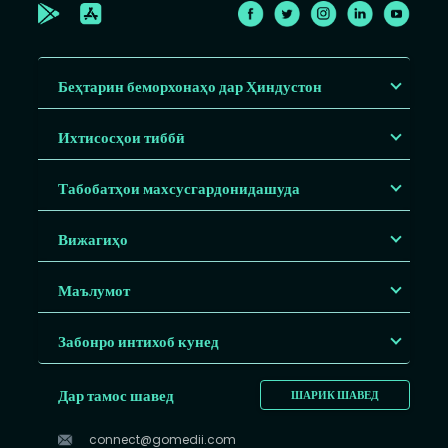
Беҳтарин беморхонаҳо дар Ҳиндустон
Ихтисосҳои тиббӣ
Табобатҳои махсусгардонидашуда
Вижагиҳо
Маълумот
Забонро интихоб кунед
Дар тамос шавед
ШАРИК ШАВЕД
connect@gomedii.com