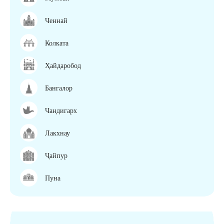
Ченнай
Колката
Ҳайдаробод
Бангалор
Чандигарх
Лакхнау
Ҷайпур
Пуна