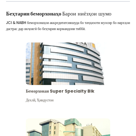
Беҳтарин беморхонаҳо
Барои ниёзҳои шумо
JCI & NABH беморхонаҳои аккредитатсияшуда бо таҷҳизоти муосир бо нархҳои
дастрас дар якҷоягӣ бо беҳтарин кормандони тиббӣ.
Беморхонаи Super Specialty Blk
Дехлй
,
Ҳиндустон