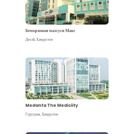
Беморхонаи махсуси Макс
Дехлй
,
Ҳиндустон
Medanta The Mediciity
Гуруграм
,
Ҳиндустон