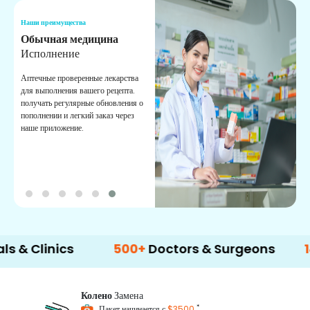
Наши преимущества
Н
Обычная медицина
Т
Исполнение
И
п
Аптечные проверенные лекарства
в
для выполнения вашего рецепта.
к
получать регулярные обновления о
пополнении и легкий заказ через
наше приложение.
inics
500+
Doctors & Surgeons
14+
Lan
Колено
Замена
*
Пакет начинается с
$3500