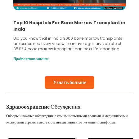
Top 10 Hospitals For Bone Marrow Transplant in
India
Did you know that in India 3000 bone marrow transplants
are performed every year with an average survival rate of
85%? A bone marrow transplant can be a life-changing
treatment for an individual, choosing the right hospital can
Продолжить чтение
make all the difference. India has some of the world’s
leading hospitals for bone marrow transplants.
Continue Reading
Узнать больше
Здравоохранение
Обсуждения
Обзоры и важные обсуждения с самыми опытными врачами и медицинскими
экспертами страны вместе с отзывами пациентов на нашей платформе.