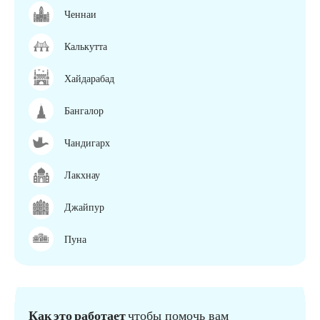
Ченнаи
Калькутта
Хайдарабад
Бангалор
Чандигарх
Лакхнау
Джайпур
Пуна
Как это работает
чтобы помочь вам