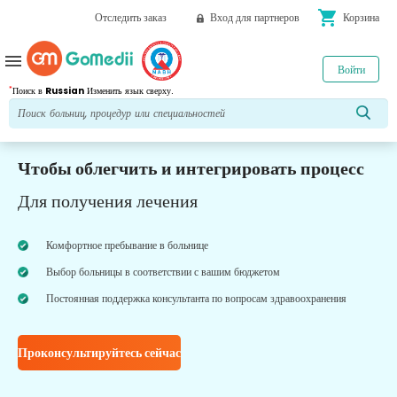
shopping_cart
Отследить заказ
Вход для партнеров
Корзина
menu
Войти
*
Поиск в
Russian
Изменить язык сверху.
Чтобы облегчить и интегрировать процесс
Для получения лечения
Комфортное пребывание в больнице
Выбор больницы в соответствии с вашим бюджетом
Постоянная поддержка консультанта по вопросам здравоохранения
Проконсультируйтесь сейчас