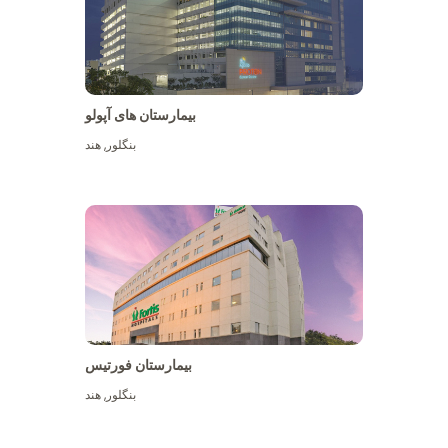
بیمارستان های آپولو
بنگلور
,
هند
بیشتر ببینید
بیمارستان فورتیس
بنگلور
,
هند