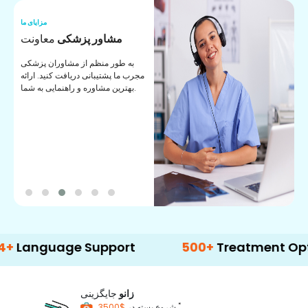
ما
مزایای ما
ا
مشاور پزشکی
معاونت
ن
به طور منظم از مشاوران پزشکی
ان
مجرب ما پشتیبانی دریافت کنید. ارائه
ی
بهترین مشاوره و راهنمایی به شما.
uage Support
500+
Treatment Options
زانو
جایگزینی
*
$3500
شروع بسته در