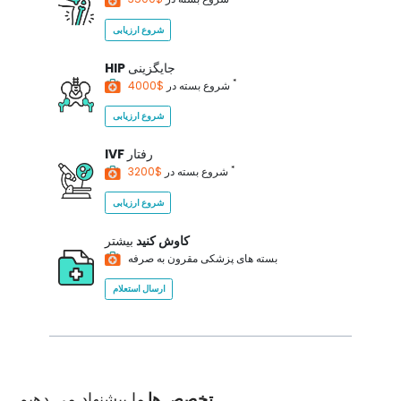
شروع ارزیابی
جایگزینی
HIP
*
$4000
شروع بسته در
شروع ارزیابی
رفتار
IVF
*
$3200
شروع بسته در
شروع ارزیابی
کاوش کنید
بیشتر
بسته های پزشکی مقرون به صرفه
ارسال استعلام
تخصص ها
ما پیشنهاد می دهیم