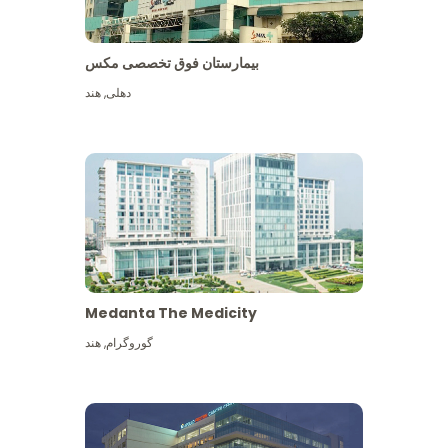
بیمارستان فوق تخصصی مکس
دهلی
,
هند
Medanta The Medicity
گوروگرام
,
هند