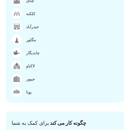
چنای
کلکته
حیدرآباد
بنگلور
چاندیگار
لاکناو
جیپور
پونا
چگونه کار می کند
برای کمک به شما