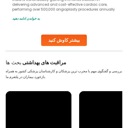
delivering advanced and cost-effective cardiac care,
performing over 500,000 angioplasty procedures annually
with a success rate exceeding 90%. Patients across the
به خواندن ادامه دهید
globe are searching for treatments like angioplasty and
stent placement in Indian hospitals, owing to the
combination of high-quality care and affordability.
Studies, such as one published
بیشتر کاوش کنید
Continue Reading
مراقبت های بهداشتی
بحث ها
بررسی و گفتگوی مهم با مجرب ترین پزشکان و کارشناسان پزشکی کشور به همراه
بازخورد بیماران در پلتفرم ما.