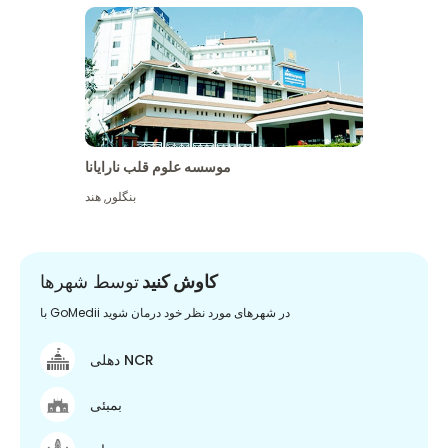
موسسه علوم قلب نارایانا
بنگلور
,
هند
کاوش کنید
توسط شهرها
با GoMedii در شهرهای مورد نظر خود درمان شوید
دهلی NCR
بمبئی