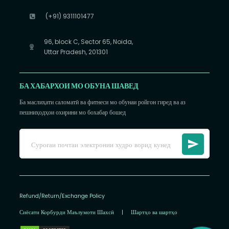
(+91) 9311101477
96, block C, Sector 65, Noida,
Uttar Pradesh, 201301
БА ХАБАРХОИ МО ОБУНА ШАВЕД
Ба маслиҳати саломатӣ ва фитнеси мо обунаи ройгон гиред ва аз
пешниҳодҳои охирини мо бохабар бошед
Refund/Return/Exchange Policy
Сиёсати Корбурди Маълумоти Шахсӣ
|
Шартҳо ва шартҳо