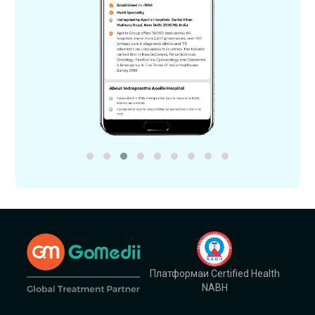
Платформаи Certified Health
NABH