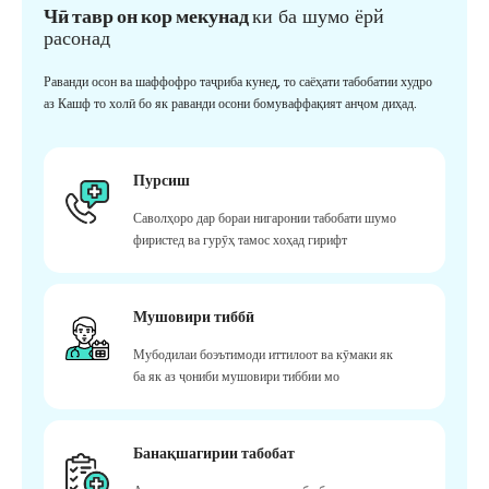
Чӣ тавр он кор мекунад
ки ба шумо ёрй
расонад
Раванди осон ва шаффофро таҷриба кунед, то саёҳати табобатии худро
аз Кашф то холӣ бо як раванди осони бомуваффақият анҷом диҳад.
Пурсиш
Саволҳоро дар бораи нигаронии табобати шумо
фиристед ва гурӯҳ тамос хоҳад гирифт
Мушовири тиббӣ
Мубодилаи боэътимоди иттилоот ва кӯмаки як
ба як аз ҷониби мушовири тиббии мо
Банақшагирии табобат