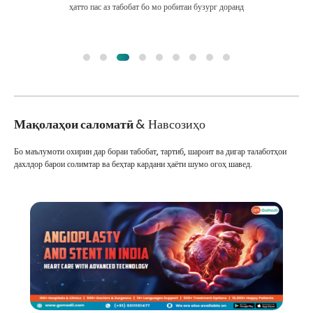
ҳатто пас аз табобат бо мо робитаи бузург доранд
Мақолаҳои саломатӣ
& Навсозиҳо
Бо маълумоти охирин дар бораи табобат, тартиб, шароит ва дигар талаботҳои
дахлдор барои солимтар ва беҳтар кардани ҳаёти шумо огоҳ шавед.