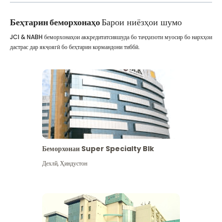
Беҳтарин беморхонаҳо
Барои ниёзҳои шумо
JCI & NABH беморхонаҳои аккредитатсияшуда бо таҷҳизоти муосир бо нархҳои
дастрас дар якҷоягӣ бо беҳтарин кормандони тиббӣ.
Беморхонаи Super Specialty Blk
Дехлй
,
Ҳиндустон