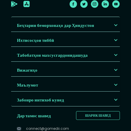
Беҳтарин беморхонаҳо дар Ҳиндустон
Ихтисосҳои тиббӣ
Табобатҳои махсусгардонидашуда
Вижагиҳо
Маълумот
Забонро интихоб кунед
Дар тамос шавед
ШАРИК ШАВЕД
connect@gomedii.com