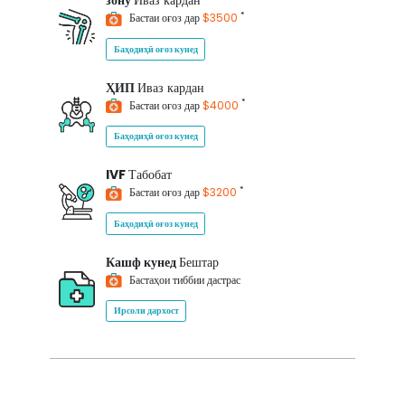
зону
Иваз кардан
*
Бастаи оғоз дар
$3500
Баҳодиҳӣ оғоз кунед
ҲИП
Иваз кардан
*
Бастаи оғоз дар
$4000
Баҳодиҳӣ оғоз кунед
IVF
Табобат
*
Бастаи оғоз дар
$3200
Баҳодиҳӣ оғоз кунед
Кашф кунед
Бештар
Бастаҳои тиббии дастрас
Ирсоли дархост