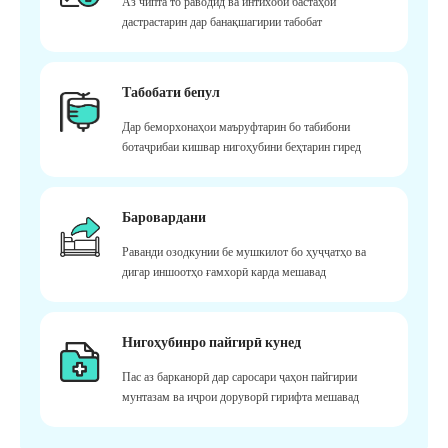
Аз чипта то раводид ва интихоби бастаҳои
дастрастарин дар банақшагирии табобат
Табобати бепул
Дар беморхонаҳои маъруфтарин бо табибони
ботаҷрибаи кишвар нигоҳубини беҳтарин гиред
Баровардани
Раванди озодкунии бе мушкилот бо ҳуҷҷатҳо ва
дигар иншоотҳо ғамхорӣ карда мешавад
Нигоҳубинро пайгирӣ кунед
Пас аз барканорӣ дар саросари ҷаҳон пайгирии
мунтазам ва иҷрои доруворӣ гирифта мешавад