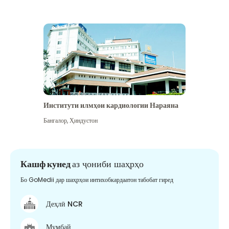
Институти илмҳои кардиологии Нараяна
Бангалор
,
Ҳиндустон
Кашф кунед
аз ҷониби шаҳрҳо
Бо GoMedii дар шаҳрҳои интихобкардаатон табобат гиред
Деҳлӣ NCR
Мумбай