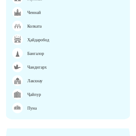
Ченнай
Колката
Ҳайдаробод
Бангалор
Чандигарх
Лакхнау
Ҷайпур
Пуна