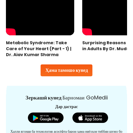
Metabolic Syndrome: Take
Surprising Reasons fo
Care of Your Heart (Part - 1) |
in Adults By Dr. Mudas
Dr. Ajay Kumar Sharma
Ҳама тамошо кунед
Зеркашӣ кунед
Барномаи GoMedii
Дар дастрас
Ҳалли ягонаи ба технология асосёфта барои ҳама ниёзҳои тиббии шумо бо