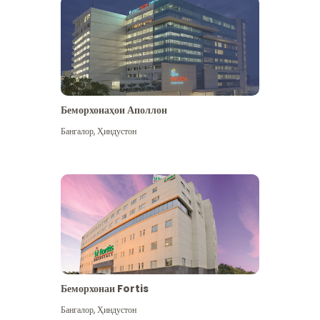
Беморхонаҳои Аполлон
Бангалор
,
Ҳиндустон
Бештар дидан
Беморхонаи Fortis
Бангалор
,
Ҳиндустон