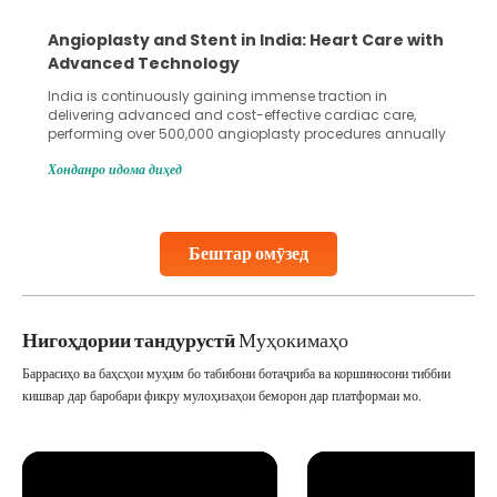
5 Essential Steps for Effective Human Sperm
Collection and Processing Methods
Human sperm collection and processing are critical steps
in advanced reproductive techniques like In Vitro
Fertilization (IVF) and intrauterine insemination (IUI). These
methods enable medical professionals to tackle fertility
Хонданро идома диҳед
challenges and help couples achieve their dream of
parenthood. Skilled technicians collect sperm using
specialized procedures to ensure optimal quality. Once
collected, they process the
Бештар омӯзед
Continue Reading
Нигоҳдории тандурустӣ
Муҳокимаҳо
Баррасиҳо ва баҳсҳои муҳим бо табибони ботаҷриба ва коршиносони тиббии
кишвар дар баробари фикру мулоҳизаҳои беморон дар платформаи мо.