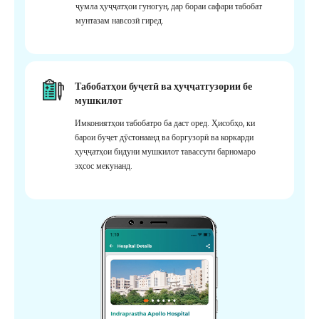
ҷумла ҳуҷҷатҳои гуногун, дар бораи сафари табобат
мунтазам навсозӣ гиред.
Табобатҳои буҷетӣ ва ҳуҷҷатгузории бе
мушкилот
Имкониятҳои табобатро ба даст оред. Ҳисобҳо, ки
барои буҷет дӯстонаанд ва боргузорӣ ва коркарди
ҳуҷҷатҳои бидуни мушкилот тавассути барномаро
эҳсос мекунанд.