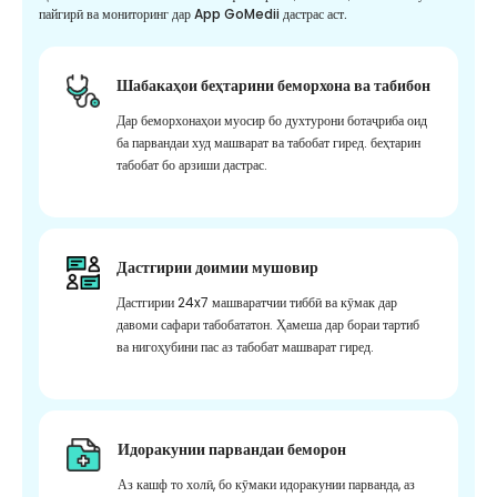
пайгирӣ ва мониторинг дар App GoMedii дастрас аст.
Шабакаҳои беҳтарини беморхона ва табибон
Дар беморхонаҳои муосир бо духтурони ботаҷриба оид
ба парвандаи худ машварат ва табобат гиред. беҳтарин
табобат бо арзиши дастрас.
Дастгирии доимии мушовир
Дастгирии 24x7 машваратчии тиббӣ ва кӯмак дар
давоми сафари табобататон. Ҳамеша дар бораи тартиб
ва нигоҳубини пас аз табобат машварат гиред.
Идоракунии парвандаи беморон
Аз кашф то холӣ, бо кӯмаки идоракунии парванда, аз