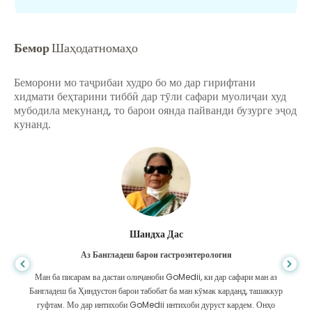
Бемор
Шаҳодатномаҳо
Беморони мо таҷрибаи худро бо мо дар гирифтани
хидмати беҳтарини тиббӣ дар тӯли сафари муолиҷаи худ
мубодила мекунанд, то барои оянда пайванди бузурге эҷод
кунанд.
Шандха Дас
Аз Бангладеш барои гастроэнтерология
Ман ба писарам ва дастаи олиҷаноби GoMedii, ки дар сафари ман аз
Бангладеш ба Ҳиндустон барои табобат ба ман кӯмак карданд, ташаккур
гуфтам. Мо дар интихоби GoMedii интихоби дуруст кардем. Онҳо