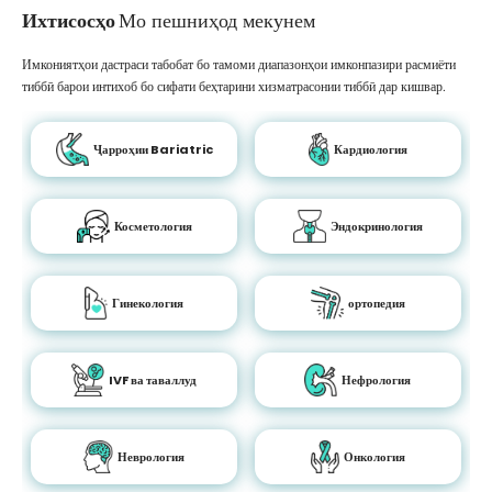
Ихтисосҳо
Мо пешниҳод мекунем
Имкониятҳои дастраси табобат бо тамоми диапазонҳои имконпазири расмиёти
тиббӣ барои интихоб бо сифати беҳтарини хизматрасонии тиббӣ дар кишвар.
Ҷарроҳии Bariatric
Кардиология
Косметология
Эндокринология
Гинекология
ортопедия
IVF ва таваллуд
Нефрология
Неврология
Онкология