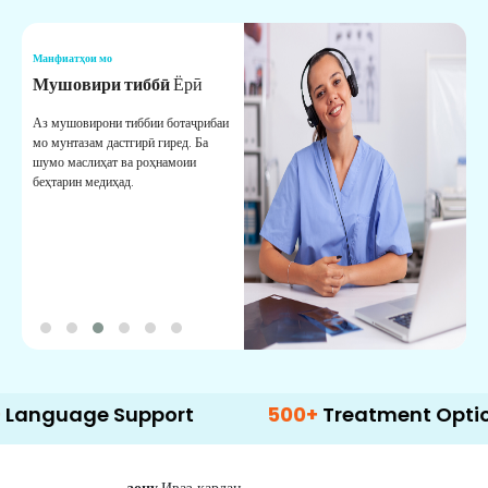
Манфиатҳои мо
М
Мушовири тиббӣ
Ёрӣ
В
М
Аз мушовирони тиббии ботаҷрибаи
мо мунтазам дастгирӣ гиред. Ба
М
шумо маслиҳат ва роҳнамоии
б
беҳтарин медиҳад.
д
б
e Support
500+
Treatment Options