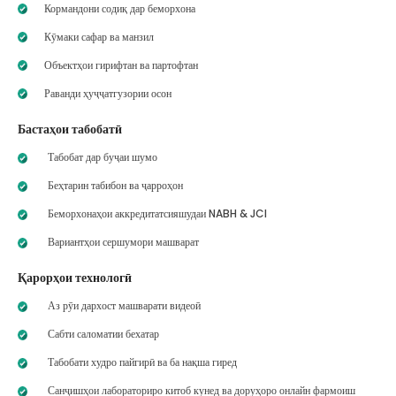
Кормандони содиқ дар беморхона
Кӯмаки сафар ва манзил
Объектҳои гирифтан ва партофтан
Раванди ҳуҷҷатгузории осон
Бастаҳои табобатӣ
Табобат дар буҷаи шумо
Беҳтарин табибон ва ҷарроҳон
Беморхонаҳои аккредитатсияшудаи NABH & JCI
Вариантҳои сершумори машварат
Қарорҳои технологӣ
Аз рӯи дархост машварати видеоӣ
Сабти саломатии бехатар
Табобати худро пайгирӣ ва ба нақша гиред
Санҷишҳои лабораториро китоб кунед ва доруҳоро онлайн фармоиш