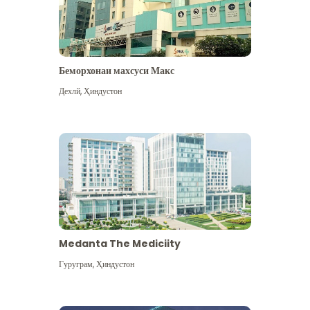
Беморхонаи махсуси Макс
Дехлй
,
Ҳиндустон
Medanta The Mediciity
Гуруграм
,
Ҳиндустон