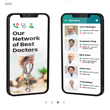
диҳед