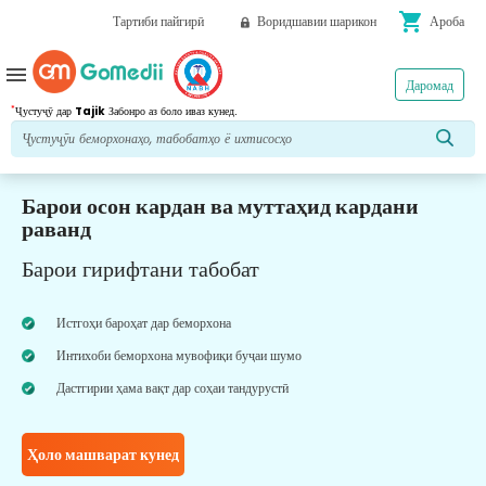
shopping_cart
Тартиби пайгирӣ
Воридшавии шарикон
Ароба
menu
Даромад
*
Ҷустуҷӯ дар
Tajik
Забонро аз боло иваз кунед.
Барои осон кардан ва муттаҳид кардани
раванд
Барои гирифтани табобат
Истгоҳи бароҳат дар беморхона
Интихоби беморхона мувофиқи буҷаи шумо
Дастгирии ҳама вақт дар соҳаи тандурустӣ
Ҳоло машварат кунед