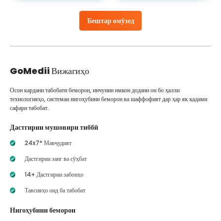
Бештар омӯзед
GoMedii
Вижагиҳо
Осон кардани табобати беморон, инчунин имкон додани он бо ҳалли
технологияҳо, системаи нигоҳубини беморон ва шаффофият дар ҳар як қадами
сафари табобат.
Дастгирии мушовири тиббӣ
24x7* Мавҷудият
Дастгирии занг ва сӯҳбат
14+ Дастгирии забонҳо
Тавсияҳо оид ба табобат
Нигоҳубини беморон