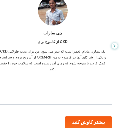
چی سارات
از کامبوج برای CKD
، وقتی
CKD یک بیماری مادام العمر است که بدتر می شود. من برای مدت طولانی
ی رفتن
از آن رنج بردم و سرانجام GoMedii و یکی از شرکای آنها در کامبوج به م
یکی از
کمک کردند تا متوجه شوم که زمان آن رسیده است که سلامت خود را حفظ
کنم.
بیشتر کاوش کنید