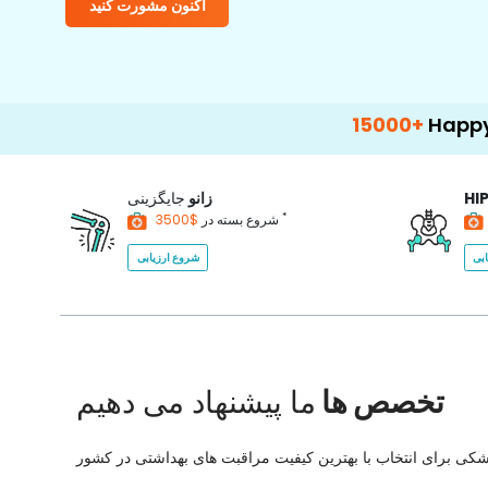
اکنون مشورت کنید
15000+
Happy Patients
HI
زانو
جایگزینی
*
$3500
شروع بسته در
بی
شروع ارزیابی
تخصص ها
ما پیشنهاد می دهیم