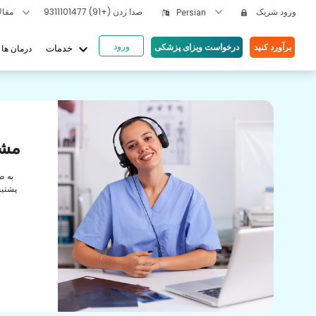
ورود شریک
صدا زدن
(+91) 9311101477
مقالات بهداشتی
Persian
ورود
keyboard_arrow_down
برآورد کنید
درخواست ویزای پزشکی
درمان ها
خدمات
یای ما
ها
مشا
رابطه
به ط
راقبت
پشتیب