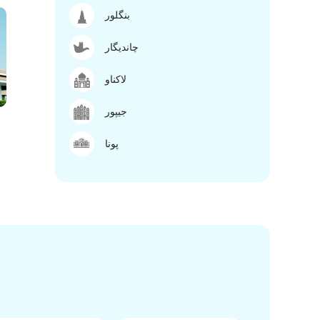
بنگلور
چاندیگار
لاکناو
جیپور
پونا