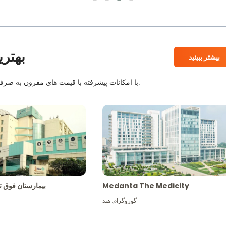
بهتری
بیشتر ببینید
بیمارستان های معتبر JCI و NABH با امکانات پیشرفته با قیمت های مقرون به صرفه همراه با بهترین کادر پزشکی.
Medanta The Medicity
بیمارستان فو
گوروگرام
,
هند