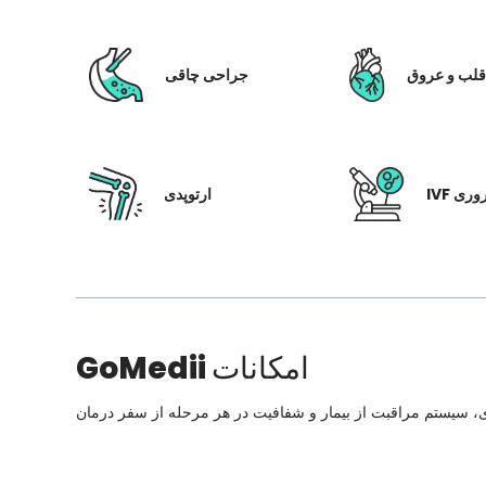
لب و عروق
جراحی چاقی
 باروری
ارتوپدی
امکانات
GoMedii