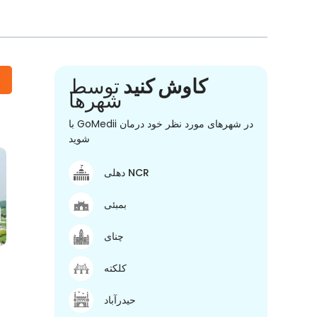
کاوش کنید
توسط
شهرها
با GoMedii در شهرهای مورد نظر خود درمان
شوید
دهلی NCR
بمبئی
چنای
کلکته
حیدرآباد