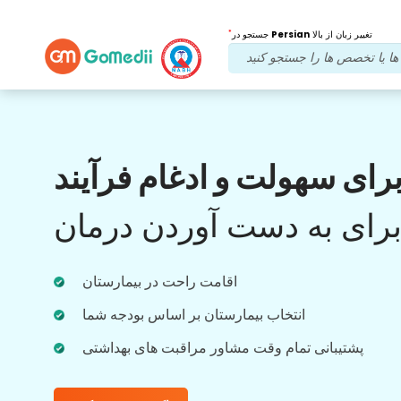
*
تغییر زبان از بالا
Persian
جستجو در
مزایای ما
رای سهولت و ادغام فرآیند
بعد از درمان
پیگیری
مراقبت
رای به دست آوردن درمان
با تیم ما که همیشه به مشکلات شما رسیدگی می
کند، پشتیبانی پزشکی و بیمار را 24x7 دریافت
اقامت راحت در بیمارستان
کنید. به روز رسانی منظم در مورد نیازهای درمانی
شما.
انتخاب بیمارستان بر اساس بودجه شما
پشتیبانی تمام وقت مشاور مراقبت های بهداشتی