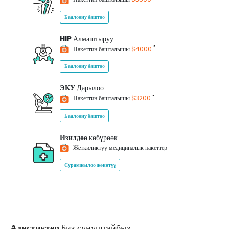
Баалоону баштоо
HIP
Алмаштыруу
*
Пакеттин башталышы
$4000
Баалоону баштоо
ЭКУ
Дарылоо
*
Пакеттин башталышы
$3200
Баалоону баштоо
Изилдөө
көбүрөөк
Жеткиликтүү медициналык пакеттер
Сурамжылоо жөнөтүү
Адистиктер
Биз сунуштайбыз