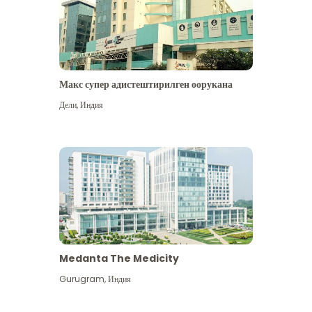
Макс супер адистештирилген оорукана
Дели
,
Индия
Medanta The Medicity
Gurugram
,
Индия