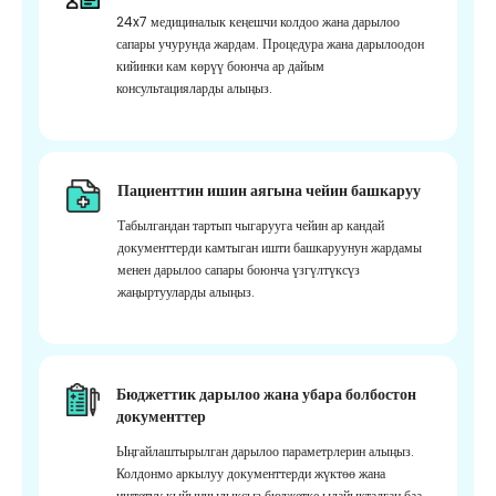
24x7 медициналык кеңешчи колдоо жана дарылоо
сапары учурунда жардам. Процедура жана дарылоодон
кийинки кам көрүү боюнча ар дайым
консультацияларды алыңыз.
Пациенттин ишин аягына чейин башкаруу
Табылгандан тартып чыгарууга чейин ар кандай
документтерди камтыган ишти башкаруунун жардамы
менен дарылоо сапары боюнча үзгүлтүксүз
жаңыртууларды алыңыз.
Бюджеттик дарылоо жана убара болбостон
документтер
Ыңгайлаштырылган дарылоо параметрлерин алыңыз.
Колдонмо аркылуу документтерди жүктөө жана
иштетүү кыйынчылыксыз бюджетке ылайыкталган баа