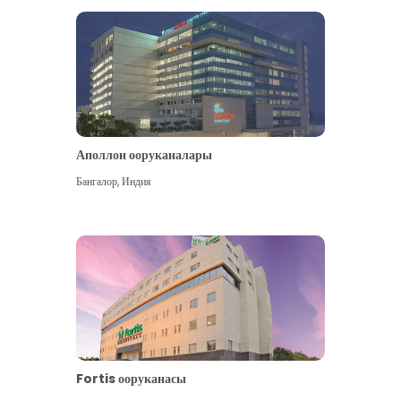
Аполлон ооруканалары
Көбүрөөк көрүү
Бангалор
,
Индия
Fortis ооруканасы