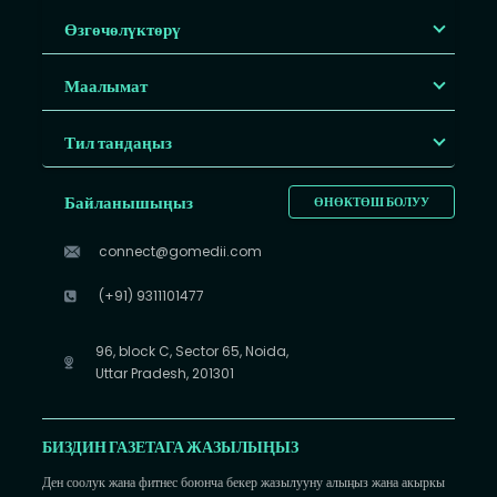
Өзгөчөлүктөрү
Маалымат
Тил тандаңыз
Байланышыңыз
ӨНӨКТӨШ БОЛУУ
connect@gomedii.com
(+91) 9311101477
96, block C, Sector 65, Noida,
Uttar Pradesh, 201301
БИЗДИН ГАЗЕТАГА ЖАЗЫЛЫҢЫЗ
Ден соолук жана фитнес боюнча бекер жазылууну алыңыз жана акыркы