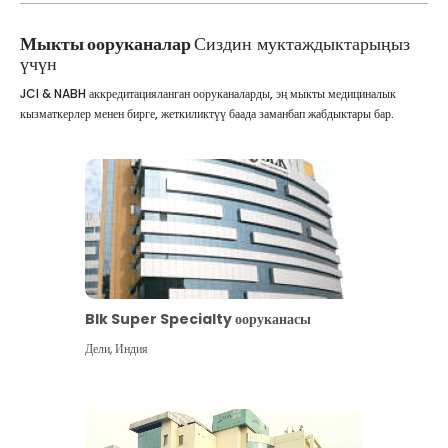
Мыкты ооруканалар
Сиздин муктаждыктарыңыз
үчүн
JCI & NABH аккредитацияланган ооруканаларды, эң мыкты медициналык
кызматкерлер менен бирге, жеткиликтүү баада заманбап жабдыктары бар.
Blk Super Specialty ооруканасы
Дели
,
Индия