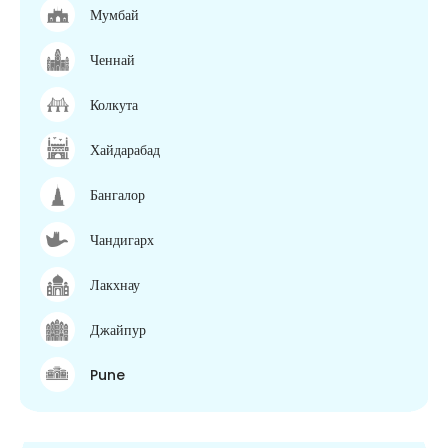
Мумбай
Ченнай
Колкута
Хайдарабад
Бангалор
Чандигарх
Лакхнау
Джайпур
Pune