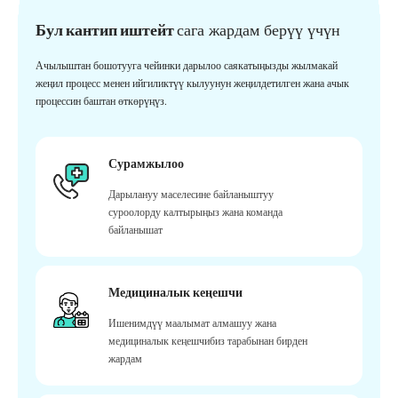
Бул кантип иштейт
сага жардам берүү үчүн
Ачылыштан бошотууга чейинки дарылоо саякатыңызды жылмакай
жеңил процесс менен ийгиликтүү кылуунун жеңилдетилген жана ачык
процессин баштан өткөрүңүз.
Сурамжылоо
Дарылануу маселесине байланыштуу
суроолорду калтырыңыз жана команда
байланышат
Медициналык кеңешчи
Ишенимдүү маалымат алмашуу жана
медициналык кеңешчибиз тарабынан бирден
жардам