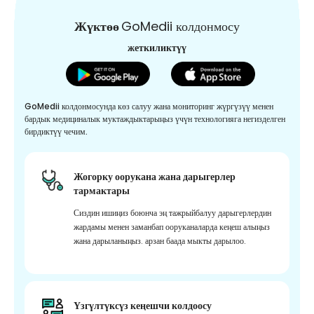
Жүктөө
GoMedii колдонмосу
жеткиликтүү
GoMedii колдонмосунда көз салуу жана мониторинг жүргүзүү менен
бардык медициналык муктаждыктарыңыз үчүн технологияга негизделген
бирдиктүү чечим.
Жогорку оорукана жана дарыгерлер
тармактары
Сиздин ишиңиз боюнча эң тажрыйбалуу дарыгерлердин
жардамы менен заманбап ооруканаларда кеңеш алыңыз
жана дарыланыңыз. арзан баада мыкты дарылоо.
Үзгүлтүксүз кеңешчи колдоосу