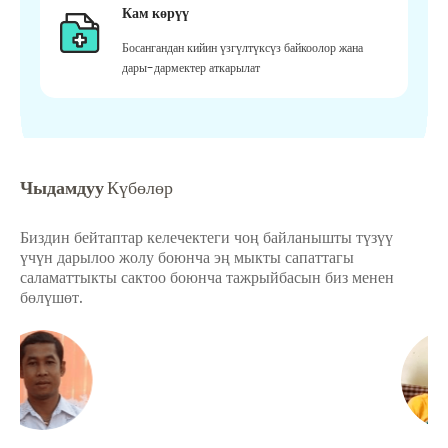
Кам көрүү
Босангандан кийин үзгүлтүксүз байкоолор жана
дары-дармектер аткарылат
Чыдамдуу
Күбөлөр
Биздин бейтаптар келечектеги чоң байланышты түзүү
үчүн дарылоо жолу боюнча эң мыкты сапаттагы
саламаттыкты сактоо боюнча тажрыйбасын биз менен
бөлүшөт.