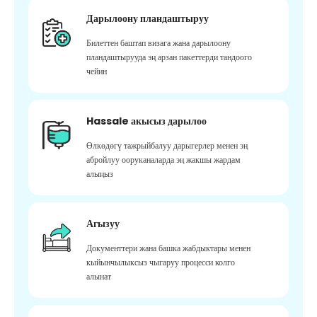
Дарылоону пландаштыруу
Билеттен баштап визага жана дарылоону
пландаштырууда эң арзан пакеттерди тандоого
чейин
Hassale акысыз дарылоо
Өлкөдөгү тажрыйбалуу дарыгерлер менен эң
абройлуу ооруканаларда эң жакшы жардам
алыңыз
Агызуу
Документтери жана башка жабдыктары менен
кыйынчылыксыз чыгаруу процесси колго
алынат