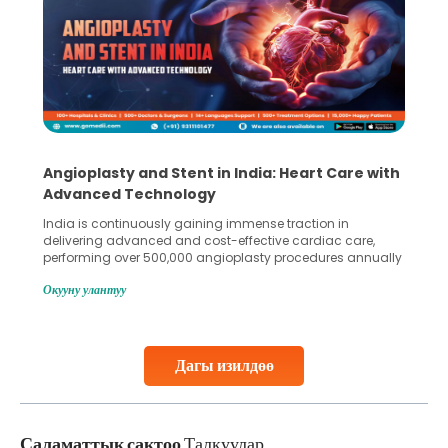
Angioplasty and Stent in India: Heart Care with
Advanced Technology
India is continuously gaining immense traction in
delivering advanced and cost-effective cardiac care,
performing over 500,000 angioplasty procedures annually
with a success rate exceeding 90%. Patients across the
Окууну улантуу
globe are searching for treatments like angioplasty and
stent placement in Indian hospitals, owing to the
combination of high-quality care and affordability.
Studies, such as one published
Дагы изилдөө
Continue Reading
Саламаттык сактоо
Талкуулар