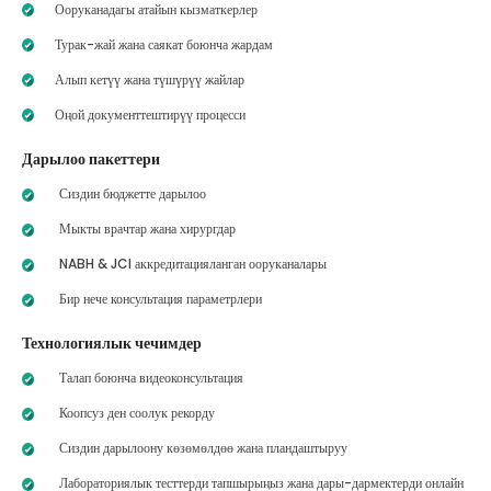
Ооруканадагы атайын кызматкерлер
Турак-жай жана саякат боюнча жардам
Алып кетүү жана түшүрүү жайлар
Оңой документтештирүү процесси
Дарылоо пакеттери
Сиздин бюджетте дарылоо
Мыкты врачтар жана хирургдар
NABH & JCI аккредитацияланган ооруканалары
Бир нече консультация параметрлери
Технологиялык чечимдер
Талап боюнча видеоконсультация
Коопсуз ден соолук рекорду
Сиздин дарылоону көзөмөлдөө жана пландаштыруу
Лабораториялык тесттерди тапшырыңыз жана дары-дармектерди онлайн