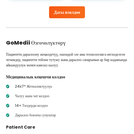
Дагы изилдөө
GoMedii
Өзгөчөлүктөрү
Пациентти дарылоону жеңилдетүү, ошондой эле аны технологияга негизделген
чечимдер, пациентти тейлөө тутуму жана дарылоо сапарынын ар бир кадамында
айкындуулук менен камсыз кылуу.
Медициналык кеңешчи колдоо
24x7* Жеткиликтүүлүк
Чалуу жана чат колдоо
14+ Тилдерди колдоо
Дарылоо боюнча сунуштар
Patient Care