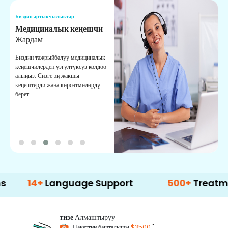
Биздин артыкчылыктар
Б
Медициналык кеңешчи
О
Жардам
К
Биздин тажрыйбалуу медициналык
Д
кеңешчилерден үзгүлтүксүз колдоо
ж
алыңыз. Сизге эң жакшы
р
кеңештерди жана көрсөтмөлөрдү
т
берет.
о
4+
Language Support
500+
Treatment Opt
тизе
Алмаштыруу
*
Пакеттин башталышы
$3500