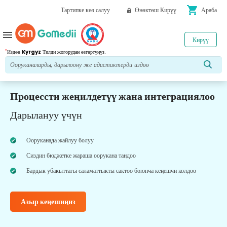
shopping_cart
Тартипке көз салуу
Өнөктөш Кирүү
Араба
menu
Кирүү
*
Издөө
Kyrgyz
Тилди жогорудан өзгөртүңүз.
Процессти жеңилдетүү жана интеграциялоо
Дарылануу үчүн
Ооруканада жайлуу болуу
Сиздин бюджетке жараша оорукана тандоо
Бардык убакыттагы саламаттыкты сактоо боюнча кеңешчи колдоо
Азыр кеңешиңиз