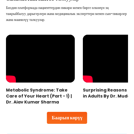
Биздин платформада пациенттердин пикири менен бирге өлкөнүн эң
тажрыйбалуу дарыгерлери жана медициналык эксперттери менен сын-пикирлер
жана маанилүү талкуулар.
Metabolic Syndrome: Take
Surprising Reasons fo
Care of Your Heart (Part - 1) |
in Adults By Dr. Mudas
Dr. Ajay Kumar Sharma
Баарын көрүү