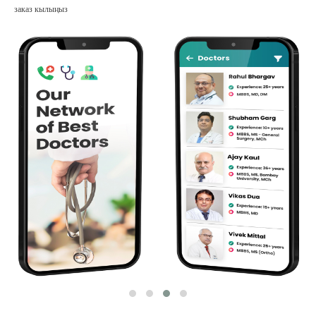
заказ кылыңыз