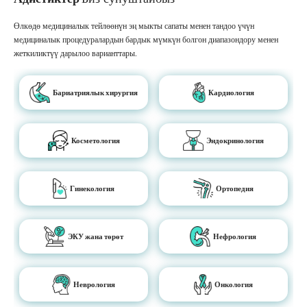
Өлкөдө медициналык тейлөөнүн эң мыкты сапаты менен тандоо үчүн
медициналык процедуралардын бардык мүмкүн болгон диапазондору менен
жеткиликтүү дарылоо варианттары.
Бариатриялык хирургия
Кардиология
Косметология
Эндокринология
Гинекология
Ортопедия
ЭКУ жана төрөт
Нефрология
Неврология
Онкология