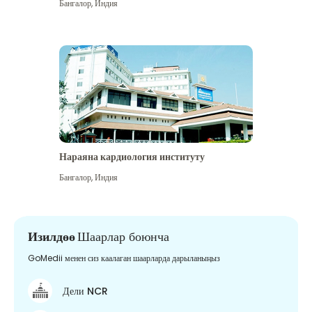
Бангалор
,
Индия
Нараяна кардиология институту
Бангалор
,
Индия
Изилдөө
Шаарлар боюнча
GoMedii менен сиз каалаган шаарларда дарыланыңыз
Дели NCR