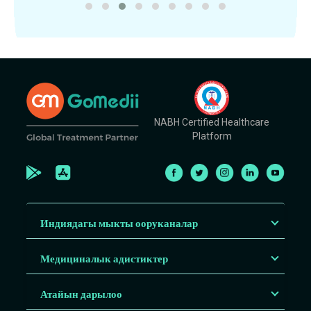
NABH Certified Healthcare
Platform
Индиядагы мыкты ооруканалар
Медициналык адистиктер
Атайын дарылоо