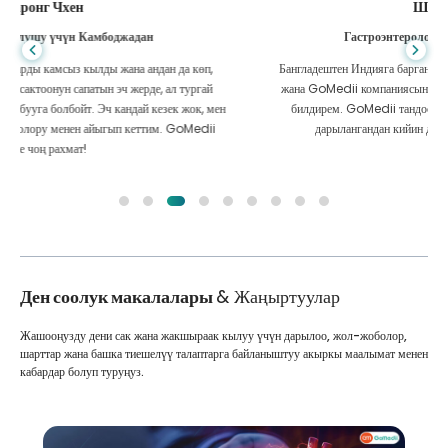
Шандха Дас
Гастроэнтерология үчүн Бангладештен
Бангладештен Индияга барганда дарыланууга жардам берген уулума
жана GoMedii компаниясынын мыкты командасына ыраазычылык
билдирем. GoMedii тандоодо биз туура тандоо жасадык. Алар
дарылангандан кийин да биз менен тыгыз байланышта
Ден соолук макалалары
& Жаңыртуулар
Жашооңузду дени сак жана жакшыраак кылуу үчүн дарылоо, жол-жоболор,
шарттар жана башка тиешелүү талаптарга байланыштуу акыркы маалымат менен
кабардар болуп туруңуз.