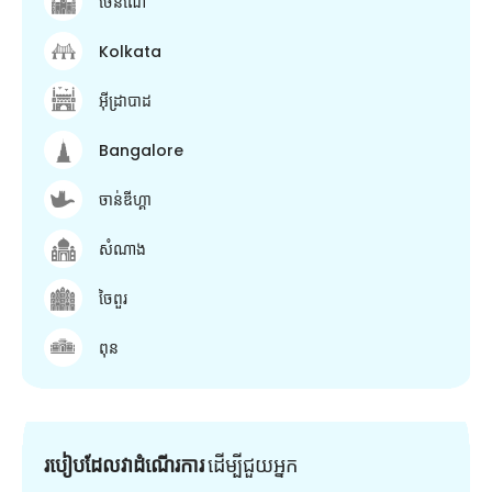
ចេនណៃ
Kolkata
អ៊ីដ្រាបាដ
Bangalore
ចាន់ឌីហ្គា
សំណាង
ចៃពួរ
ពុន
របៀបដែលវាដំណើរការ
ដើម្បី​ជួយ​អ្នក