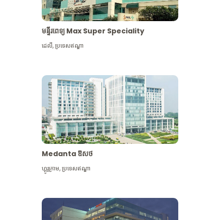
មន្ទីរពេទ្យ Max Super Speciality
ដេលី
,
ប្រទេសឥណ្ឌា
Medanta ឱសថ
ហ្គូរូក្រាម
,
ប្រទេសឥណ្ឌា