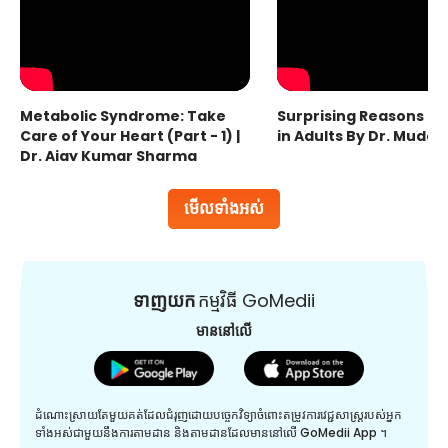
Metabolic Syndrome: Take
Surprising Reasons fo
Care of Your Heart (Part - 1) |
in Adults By Dr. Mudas
Dr. Ajay Kumar Sharma
មើលទាំងអស់
ទាញយក
កម្មវិធី GoMedii
មាននៅលើ
ដំណោះស្រាយតែមួយគត់ដែលជំរុញដោយបច្ចេកវិទ្យាចំពោះតម្រូវការវេជ្ជសាស្រ្តរបស់អ្នក
ទាំងអស់ជាមួយនឹងការតាមដាន និងតាមដានដែលមាននៅលើ GoMedii App ។