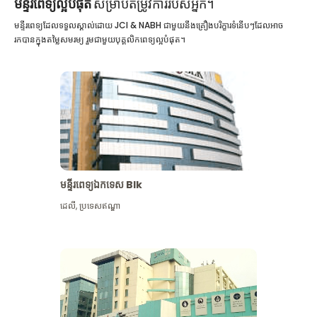
មន្ទីរពេទ្យល្អបំផុត
សម្រាប់តម្រូវការរបស់អ្នក។
មន្ទីរពេទ្យដែលទទួលស្គាល់ដោយ JCI & NABH ជាមួយនឹងគ្រឿងបរិក្ខារទំនើបៗដែលអាច
រកបានក្នុងតម្លៃសមរម្យ រួមជាមួយបុគ្គលិកពេទ្យល្អបំផុត។
មន្ទីរពេទ្យឯកទេស Blk
ដេលី
,
ប្រទេសឥណ្ឌា