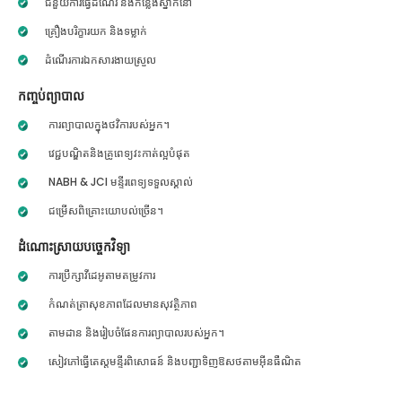
ជំនួយការធ្វើដំណើរ និងកន្លែងស្នាក់នៅ
គ្រឿងបរិក្ខារយក និងទម្លាក់
ដំណើរការឯកសារងាយស្រួល
កញ្ចប់ព្យាបាល
ការព្យាបាលក្នុងថវិការបស់អ្នក។
វេជ្ជបណ្ឌិតនិងគ្រូពេទ្យវះកាត់ល្អបំផុត
NABH & JCI មន្ទីរពេទ្យទទួលស្គាល់
ជម្រើសពិគ្រោះយោបល់ច្រើន។
ដំណោះស្រាយបច្ចេកវិទ្យា
ការប្រឹក្សាវីដេអូតាមតម្រូវការ
កំណត់ត្រាសុខភាពដែលមានសុវត្ថិភាព
តាមដាន និងរៀបចំផែនការព្យាបាលរបស់អ្នក។
សៀវភៅធ្វើតេស្តមន្ទីរពិសោធន៍ និងបញ្ជាទិញឱសថតាមអ៊ីនធឺណិត