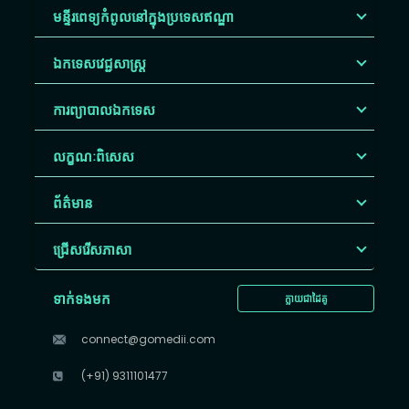
មន្ទីរពេទ្យកំពូលនៅក្នុងប្រទេសឥណ្ឌា
ឯកទេសវេជ្ជសាស្ត្រ
ការព្យាបាលឯកទេស
លក្ខណៈពិសេស
ព័ត៌មាន
ជ្រើសរើស​ភាសា
ទាក់ទងមក
ក្លាយជាដៃគូ
connect@gomedii.com
(+91) 9311101477