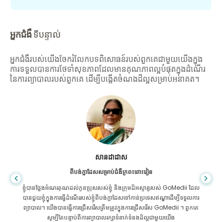
អ្នកជំងឺ
ទីបន្ទាល់
អ្នកជំងឺរបស់យើងចែករំលែកបទពិសោធន៍របស់ពួកគេជាមួយយើងក្នុង
ការទទួលបានការថែទាំសុខភាពដែលមានគុណភាពល្អបំផុតក្នុងដំណើរ
នៃការព្យាបាលរបស់ពួកគេ ដើម្បីបង្កើតចំណងដ៏ល្អសម្រាប់អនាគត។
សានដាដាស
ពីបង់ក្លាដែសសម្រាប់ជំងឺក្រពះពោះវៀន
ខ្ញុំបានថ្លែងអំណរគុណដល់កូនប្រុសរបស់ខ្ញុំ និងក្រុមដ៏អស្ចារ្យរបស់ GoMedii ដែល
បានជួយខ្ញុំក្នុងការធ្វើដំណើររបស់ខ្ញុំពីបង់ក្លាដែសទៅកាន់ប្រទេសឥណ្ឌាដើម្បីទទួលការ
ព្យាបាល។ យើងបានធ្វើការជ្រើសរើសត្រឹមត្រូវក្នុងការជ្រើសរើស GoMedii ។ ពួកគេ
សូម្បីតែបន្ទាប់ពីការព្យាបាលរក្សាទំនាក់ទំនងដ៏ល្អជាមួយយើង