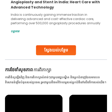
Angioplasty and Stent in India: Heart Care with
Advanced Technology
India is continuously gaining immense traction in
delivering advanced and cost-effective cardiac care,
performing over 500,000 angioplasty procedures annually
with a success rate exceeding 90%. Patients across the
បន្តអាន
globe are searching for treatments like angioplasty and
stent placement in Indian hospitals, owing to the
combination of high-quality care and affordability.
Studies, such as one published
ស្វែងយល់បន្ថែម
Continue Reading
ការ​ថែទាំ​សុខភាព
ការពិភាក្សា
ការពិនិត្យឡើងវិញ និងការពិភាក្សាសំខាន់ៗជាមួយវេជ្ជបណ្ឌិត និងអ្នកជំនាញដែលមានបទ
ពិសោធន៍ច្រើនបំផុតរបស់ប្រទេស រួមជាមួយនឹងមតិកែលម្អរបស់អ្នកជំងឺនៅលើវេទិការបស់យើង។