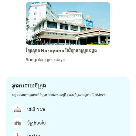
វិទ្យាស្ថាន Narayana នៃវិទ្យាសាស្រ្តបេះដូង
Bangalore
,
ប្រទេសឥណ្ឌា
រុករក
ដោយទីក្រុង
ទទួលការព្យាបាលនៅទីក្រុងនានាតាមជម្រើសរបស់អ្នកជាមួយ GoMedii
ដេលី NCR
ទីក្រុងបុមបៃ