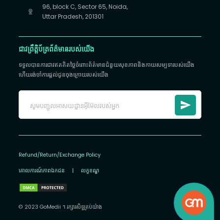
96, block C, Sector 65, Noida,
Uttar Pradesh, 201301
ជាវព្រឹត្តិប័ត្រព័ត៌មានរបស់យើង
ទទួលបានការជាវឥតគិតថ្លៃចំពោះព័ត៌មានជំនួយសុខភាពនិងកាយសម្បទារបស់យើង
ហើយរង់ចាំការផ្តល់ជូនចុងក្រោយរបស់យើង
Refund/Return/Exchange Policy
គោលការណ៍​ភាព​ឯកជន
|
លក្ខខណ្ឌ
© 2023 GoMedii ។ រក្សា​រ​សិទ្ធ​គ្រប់យ៉ាង