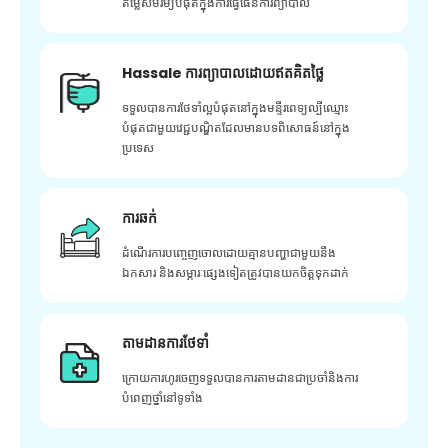
តម្លៃសមរម្យបំផុតក្នុងការធ្វើផែនការព្យាបាល
Hassale ការព្យាបាលដោយឥតគិតថ្លៃ
ទទួលបានការថែទាំល្អបំផុតនៅក្នុងមន្ទីរពេទ្យល្បីឈ្មោះ
បំផុតជាមួយវេជ្ជបណ្ឌិតដែលមានបទពិសោធន៍នៅក្នុង
ប្រទេស
ការឆក់
ដំណើរការបញ្ចេញចោលដោយគ្មានបញ្ហាជាមួយនឹង
ឯកសារ និងសម្ភារៈផ្សេងទៀតត្រូវបានយកចិត្តទុកដាក់
តាមដានការថែទាំ
ក្រោយ​ការ​ហូរ​ចេញ​ទទួល​បាន​ការ​តាមដាន​ជា​ប្រចាំ​និង​ការ​
បំពេញ​ថ្នាំ​នៅ​ទូទាំង​