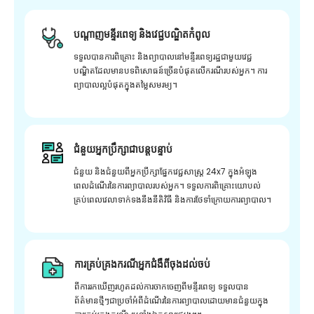
បណ្តាញមន្ទីរពេទ្យ និងវេជ្ជបណ្ឌិតកំពូល
ទទួលបានការពិគ្រោះ និងព្យាបាលនៅមន្ទីរពេទ្យរដ្ឋជាមួយវេជ្ជ
បណ្ឌិតដែលមានបទពិសោធន៍ច្រើនបំផុតលើករណីរបស់អ្នក។ ការ
ព្យាបាលល្អបំផុតក្នុងតម្លៃសមរម្យ។
ជំនួយអ្នកប្រឹក្សាជាបន្តបន្ទាប់
ជំនួយ និងជំនួយពីអ្នកប្រឹក្សាផ្នែកវេជ្ជសាស្រ្ត 24x7 ក្នុងអំឡុង
ពេលដំណើរនៃការព្យាបាលរបស់អ្នក។ ទទួលការពិគ្រោះយោបល់
គ្រប់ពេលវេលាទាក់ទងនឹងនីតិវិធី និងការថែទាំក្រោយការព្យាបាល។
ការគ្រប់គ្រងករណីអ្នកជំងឺពីចុងដល់ចប់
ពីការរកឃើញរហូតដល់ការចាកចេញពីមន្ទីរពេទ្យ ទទួលបាន
ព័ត៌មានថ្មីៗជាប្រចាំអំពីដំណើរនៃការព្យាបាលដោយមានជំនួយក្នុង