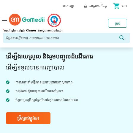
shopping_cart
បទបញ្ជា
ការចូលជាដៃគូ
រទេះ
menu
ចូល
*
កំពុងស្វែងរកនៅក្នុង
Khmer
ផ្លាស់ប្តូរភាសាពីខាងលើ។
ដើម្បីងាយស្រួល និងរួមបញ្ចូលដំណើរការ
ដើម្បីទទួលបានការព្យាបាល
ការស្នាក់នៅមន្ទីរពេទ្យប្រកបដោយផាសុកភាព
ជម្រើសមន្ទីរពេទ្យតាមថវិការបស់អ្នក។
ជំនួយអ្នកប្រឹក្សាផ្នែកថែទាំសុខភាពគ្រប់ពេលវេលា
ប្រឹក្សាឥឡូវនេះ