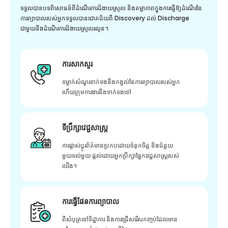
ទទួលបានបទពិសោធន៍ពីដំណើរការដ៏ងាយស្រួល និងតម្លាភាពក្នុងការធ្វើឱ្យដំណើរនៃ
ការព្យាបាលរបស់អ្នកទទួលបានជោគជ័យពី Discovery ដល់ Discharge
ជាមួយនឹងដំណើរការដ៏ងាយស្រួលរលូន។
ការសាកសួរ
ទម្លាក់សំណួរទាក់ទងនឹងកង្វល់នៃការព្យាបាលរបស់អ្នក
ហើយក្រុមការងារនឹងទាក់ទងទៅ
ទីប្រឹក្សាវេជ្ជសាស្ត្រ
ការផ្លាស់ប្តូរព័ត៌មានប្រកបដោយទំនុកចិត្ត និងជំនួយ
មួយទល់មួយ ផ្តល់ដោយអ្នកប្រឹក្សាផ្នែកវេជ្ជសាស្រ្តរបស់
យើង។
ការធ្វើផែនការព្យាបាល
ពីសំបុត្រទៅទិដ្ឋាការ និងការជ្រើសរើសកញ្ចប់ដែលមាន