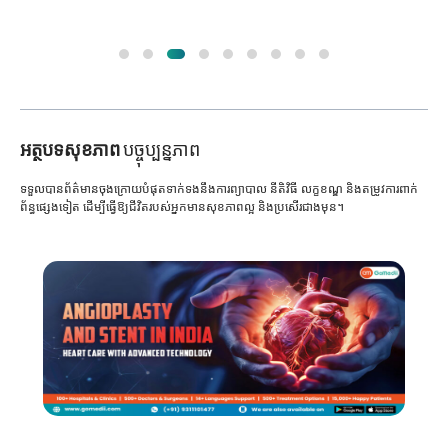
អត្ថបទសុខភាព
បច្ចុប្បន្នភាព
ទទួលបានព័ត៌មានចុងក្រោយបំផុតទាក់ទងនឹងការព្យាបាល នីតិវិធី លក្ខខណ្ឌ និងតម្រូវការពាក់
ព័ន្ធផ្សេងទៀត ដើម្បីធ្វើឱ្យជីវិតរបស់អ្នកមានសុខភាពល្អ និងប្រសើរជាងមុន។