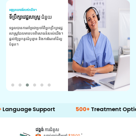
អត្ថប្រយោជន៍របស់យើង។
អត
ទីប្រឹក្សាវេជ្ជសាស្ត្រ
ជំនួយ
វ
យ
ទទួលបានការគាំទ្រជាប្រចាំពីអ្នកប្រឹក្សាវេជ្ជ
សាស្ត្រដែលមានបទពិសោធន៍របស់យើង។
ក
ផ្តល់ឱ្យអ្នកនូវដំបូន្មាន និងការណែនាំដ៏ល្អ
វ
បំផុត។
ប
ក្
ព
ឡ
age Support
500+
Treatment Options
ជង្គង់
ការជំនួស
*
កញ្ចប់ចាប់ផ្តើមនៅ
$3500