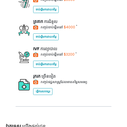
ចាប់ផ្តើមការវាយតម្លៃ
ត្រគាក
ការជំនួស
*
កញ្ចប់ចាប់ផ្តើមនៅ
$4000
ចាប់ផ្តើមការវាយតម្លៃ
IVF
ការព្យាបាល
*
កញ្ចប់ចាប់ផ្តើមនៅ
$3200
ចាប់ផ្តើមការវាយតម្លៃ
រុករក
ច្រើនទៀត
កញ្ចប់វេជ្ជសាស្ត្រដែលមានតម្លៃសមរម្យ
ផ្ញើការសាកសួរ
ឯកទេស
យើងផ្តល់ជូន