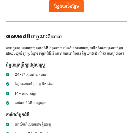
ស្វែងយល់បន្ថែម
GoMedii
លក្ខណៈពិសេស
ការបន្ធូរបន្ថយការព្យាបាលអ្នកជំងឺ ក៏ដូចជាការបើកដំណើរការវាជាមួយនឹងដំណោះស្រាយជំរុញ
ដោយបច្ចេកវិទ្យា ប្រព័ន្ធថែទាំអ្នកជំងឺ និងតម្លាភាពនៅជំហាននីមួយៗនៃដំណើរនៃការព្យាបាល។
ជំនួយអ្នកប្រឹក្សាវេជ្ជសាស្ត្រ
24x7* ភាពអាចរកបាន
ជំនួយការហៅទូរសព្ទ និងជជែក
14+ ភាសាគាំទ្រ
ការណែនាំអំពីការព្យាបាល
ការថែទាំអ្នកជំងឺ
បុគ្គលិកពិសេសនៅមន្ទីរពេទ្យ