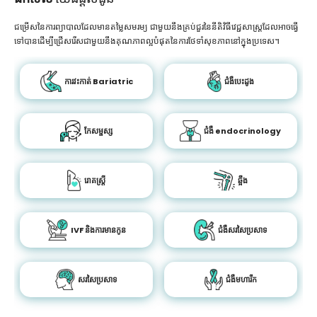
ជម្រើសនៃការព្យាបាលដែលមានតម្លៃសមរម្យ ជាមួយនឹងគ្រប់ជួរនៃនីតិវិធីវេជ្ជសាស្រ្តដែលអាចធ្វើ
ទៅបានដើម្បីជ្រើសរើសជាមួយនឹងគុណភាពល្អបំផុតនៃការថែទាំសុខភាពនៅក្នុងប្រទេស។
ការវះកាត់ Bariatric
ជំងឺបេះដូង
កែសម្ផស្ស
ជំងឺ endocrinology
រោគស្ត្រី
ឆ្អឹង
IVF និងការមានកូន
ជំងឺសរសៃប្រសាទ
សរសៃប្រសាទ
ជំងឺមហារីក