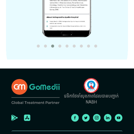
វេទិកាថែទាំសុខភាពដែលបានបញ្ជាក់
NABH