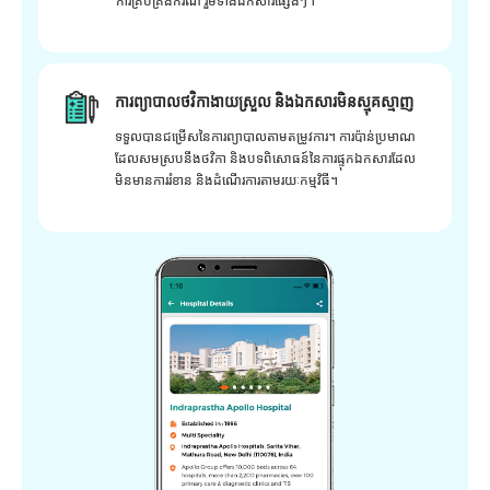
ការគ្រប់គ្រងករណី រួមទាំងឯកសារផ្សេងៗ។
ការព្យាបាលថវិកាងាយស្រួល និងឯកសារមិនស្មុគស្មាញ
ទទួលបានជម្រើសនៃការព្យាបាលតាមតម្រូវការ។ ការប៉ាន់ប្រមាណ
ដែលសមស្របនឹងថវិកា និងបទពិសោធន៍នៃការផ្ទុកឯកសារដែល
មិនមានការរំខាន និងដំណើរការតាមរយៈកម្មវិធី។