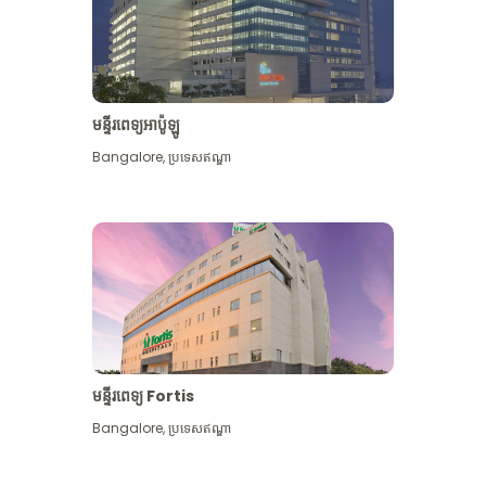
មន្ទីរពេទ្យអាប៉ូឡូ
Bangalore
,
ប្រទេសឥណ្ឌា
មើល​ច្រើន​ទៀត
មន្ទីរពេទ្យ Fortis
Bangalore
,
ប្រទេសឥណ្ឌា