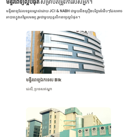
មន្ទីរពេទ្យល្អបំផុត
សម្រាប់តម្រូវការរបស់អ្នក។
មន្ទីរពេទ្យដែលទទួលស្គាល់ដោយ JCI & NABH ជាមួយនឹងគ្រឿងបរិក្ខារទំនើបៗដែលអាច
រកបានក្នុងតម្លៃសមរម្យ រួមជាមួយបុគ្គលិកពេទ្យល្អបំផុត។
មន្ទីរពេទ្យឯកទេស Blk
ដេលី
,
ប្រទេសឥណ្ឌា