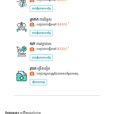
ចាប់ផ្តើមការវាយតម្លៃ
ត្រគាក
ការជំនួស
*
កញ្ចប់ចាប់ផ្តើមនៅ
$4000
ចាប់ផ្តើមការវាយតម្លៃ
IVF
ការព្យាបាល
*
កញ្ចប់ចាប់ផ្តើមនៅ
$3200
ចាប់ផ្តើមការវាយតម្លៃ
រុករក
ច្រើនទៀត
កញ្ចប់វេជ្ជសាស្ត្រដែលមានតម្លៃសមរម្យ
ផ្ញើការសាកសួរ
ឯកទេស
យើងផ្តល់ជូន