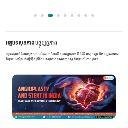
អត្ថបទសុខភាព
បច្ចុប្បន្នភាព
ទទួលបានព័ត៌មានចុងក្រោយបំផុតទាក់ទងនឹងការព្យាបាល នីតិវិធី លក្ខខណ្ឌ និងតម្រូវការពាក់
ព័ន្ធផ្សេងទៀត ដើម្បីធ្វើឱ្យជីវិតរបស់អ្នកមានសុខភាពល្អ និងប្រសើរជាងមុន។