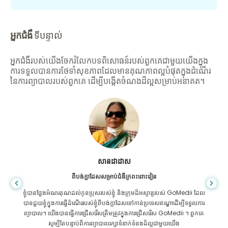
អ្នកជំងឺ
ទីបន្ទាល់
អ្នកជំងឺរបស់យើងចែករំលែកបទពិសោធន៍របស់ពួកគេជាមួយយើងក្នុង
ការទទួលបានការថែទាំសុខភាពដែលមានគុណភាពល្អបំផុតក្នុងដំណើរ
នៃការព្យាបាលរបស់ពួកគេ ដើម្បីបង្កើតចំណងដ៏ល្អសម្រាប់អនាគត។
សានដាដាស
ពីបង់ក្លាដែសសម្រាប់ជំងឺក្រពះពោះវៀន
ខ្ញុំបានថ្លែងអំណរគុណដល់កូនប្រុសរបស់ខ្ញុំ និងក្រុមដ៏អស្ចារ្យរបស់ GoMedii ដែល
បានជួយខ្ញុំក្នុងការធ្វើដំណើររបស់ខ្ញុំពីបង់ក្លាដែសទៅកាន់ប្រទេសឥណ្ឌាដើម្បីទទួលការ
ព្យាបាល។ យើងបានធ្វើការជ្រើសរើសត្រឹមត្រូវក្នុងការជ្រើសរើស GoMedii ។ ពួកគេ
សូម្បីតែបន្ទាប់ពីការព្យាបាលរក្សាទំនាក់ទំនងដ៏ល្អជាមួយយើង