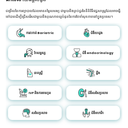
ជម្រើសនៃការព្យាបាលដែលមានតម្លៃសមរម្យ ជាមួយនឹងគ្រប់ជួរនៃនីតិវិធីវេជ្ជសាស្រ្តដែលអាចធ្វើ
ទៅបានដើម្បីជ្រើសរើសជាមួយនឹងគុណភាពល្អបំផុតនៃការថែទាំសុខភាពនៅក្នុងប្រទេស។
ការវះកាត់ Bariatric
ជំងឺបេះដូង
កែសម្ផស្ស
ជំងឺ endocrinology
រោគស្ត្រី
ឆ្អឹង
IVF និងការមានកូន
ជំងឺសរសៃប្រសាទ
សរសៃប្រសាទ
ជំងឺមហារីក