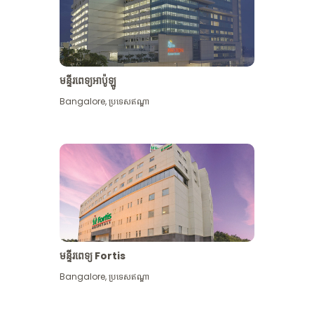
មន្ទីរពេទ្យអាប៉ូឡូ
Bangalore
,
ប្រទេសឥណ្ឌា
មើល​ច្រើន​ទៀត
មន្ទីរពេទ្យ Fortis
Bangalore
,
ប្រទេសឥណ្ឌា