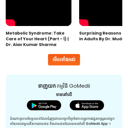
Metabolic Syndrome: Take
Surprising Reasons fo
Care of Your Heart (Part - 1) |
in Adults By Dr. Mudas
Dr. Ajay Kumar Sharma
មើលទាំងអស់
ទាញយក
កម្មវិធី GoMedii
មាននៅលើ
ដំណោះស្រាយតែមួយគត់ដែលជំរុញដោយបច្ចេកវិទ្យាចំពោះតម្រូវការវេជ្ជសាស្រ្តរបស់អ្នក
ទាំងអស់ជាមួយនឹងការតាមដាន និងតាមដានដែលមាននៅលើ GoMedii App ។