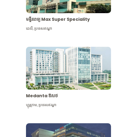
មន្ទីរពេទ្យ Max Super Speciality
ដេលី
,
ប្រទេសឥណ្ឌា
Medanta ឱសថ
ហ្គូរូក្រាម
,
ប្រទេសឥណ្ឌា