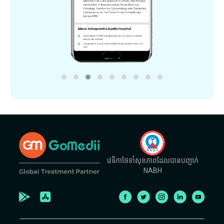
វេទិកាថែទាំសុខភាពដែលបានបញ្ជាក់
NABH