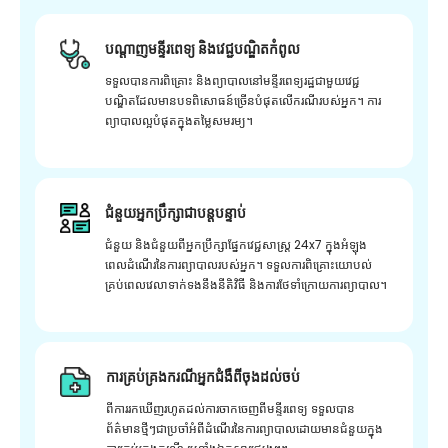
បណ្តាញមន្ទីរពេទ្យ និងវេជ្ជបណ្ឌិតកំពូល
ទទួលបានការពិគ្រោះ និងព្យាបាលនៅមន្ទីរពេទ្យរដ្ឋជាមួយវេជ្ជ
បណ្ឌិតដែលមានបទពិសោធន៍ច្រើនបំផុតលើករណីរបស់អ្នក។ ការ
ព្យាបាលល្អបំផុតក្នុងតម្លៃសមរម្យ។
ជំនួយអ្នកប្រឹក្សាជាបន្តបន្ទាប់
ជំនួយ និងជំនួយពីអ្នកប្រឹក្សាផ្នែកវេជ្ជសាស្រ្ត 24x7 ក្នុងអំឡុង
ពេលដំណើរនៃការព្យាបាលរបស់អ្នក។ ទទួលការពិគ្រោះយោបល់
គ្រប់ពេលវេលាទាក់ទងនឹងនីតិវិធី និងការថែទាំក្រោយការព្យាបាល។
ការគ្រប់គ្រងករណីអ្នកជំងឺពីចុងដល់ចប់
ពីការរកឃើញរហូតដល់ការចាកចេញពីមន្ទីរពេទ្យ ទទួលបាន
ព័ត៌មានថ្មីៗជាប្រចាំអំពីដំណើរនៃការព្យាបាលដោយមានជំនួយក្នុង