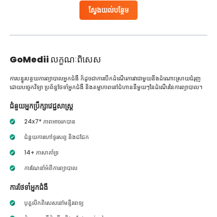
ស្វែងយល់បន្ថែម
GoMedii
លក្ខណៈពិសេស
ការបន្ធូរបន្ថយការព្យាបាលអ្នកជំងឺ ក៏ដូចជាការបើកដំណើរការវាជាមួយនឹងដំណោះស្រាយជំរុញ
ដោយបច្ចេកវិទ្យា ប្រព័ន្ធថែទាំអ្នកជំងឺ និងតម្លាភាពនៅជំហាននីមួយៗនៃដំណើរនៃការព្យាបាល។
ជំនួយអ្នកប្រឹក្សាវេជ្ជសាស្ត្រ
24x7* ភាពអាចរកបាន
ជំនួយការហៅទូរសព្ទ និងជជែក
14+ ភាសាគាំទ្រ
ការណែនាំអំពីការព្យាបាល
ការថែទាំអ្នកជំងឺ
បុគ្គលិកពិសេសនៅមន្ទីរពេទ្យ