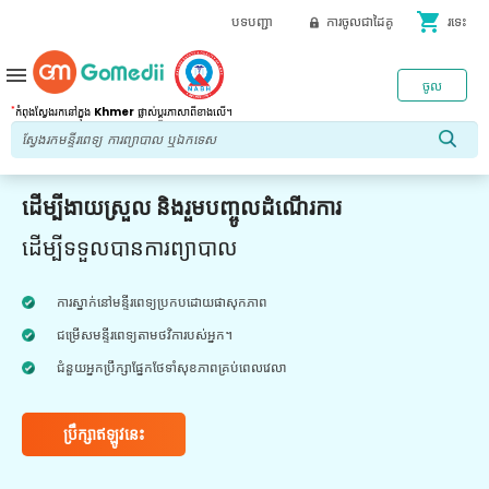
shopping_cart
បទបញ្ជា
ការចូលជាដៃគូ
រទេះ
menu
ចូល
*
កំពុងស្វែងរកនៅក្នុង
Khmer
ផ្លាស់ប្តូរភាសាពីខាងលើ។
ដើម្បីងាយស្រួល និងរួមបញ្ចូលដំណើរការ
ដើម្បីទទួលបានការព្យាបាល
ការស្នាក់នៅមន្ទីរពេទ្យប្រកបដោយផាសុកភាព
ជម្រើសមន្ទីរពេទ្យតាមថវិការបស់អ្នក។
ជំនួយអ្នកប្រឹក្សាផ្នែកថែទាំសុខភាពគ្រប់ពេលវេលា
ប្រឹក្សាឥឡូវនេះ