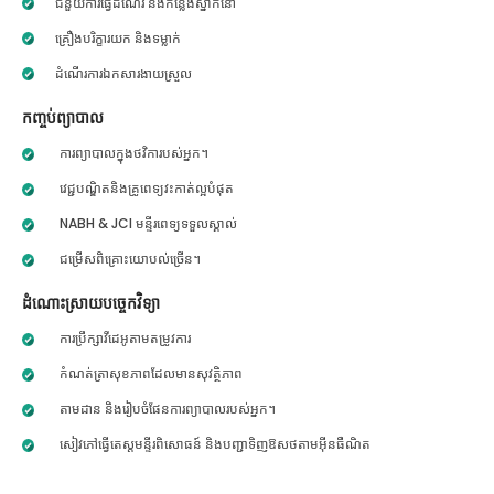
ជំនួយការធ្វើដំណើរ និងកន្លែងស្នាក់នៅ
គ្រឿងបរិក្ខារយក និងទម្លាក់
ដំណើរការឯកសារងាយស្រួល
កញ្ចប់ព្យាបាល
ការព្យាបាលក្នុងថវិការបស់អ្នក។
វេជ្ជបណ្ឌិតនិងគ្រូពេទ្យវះកាត់ល្អបំផុត
NABH & JCI មន្ទីរពេទ្យទទួលស្គាល់
ជម្រើសពិគ្រោះយោបល់ច្រើន។
ដំណោះស្រាយបច្ចេកវិទ្យា
ការប្រឹក្សាវីដេអូតាមតម្រូវការ
កំណត់ត្រាសុខភាពដែលមានសុវត្ថិភាព
តាមដាន និងរៀបចំផែនការព្យាបាលរបស់អ្នក។
សៀវភៅធ្វើតេស្តមន្ទីរពិសោធន៍ និងបញ្ជាទិញឱសថតាមអ៊ីនធឺណិត