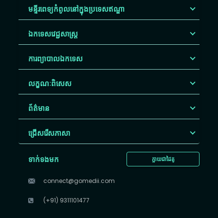
មន្ទីរពេទ្យកំពូលនៅក្នុងប្រទេសឥណ្ឌា
ឯកទេសវេជ្ជសាស្ត្រ
ការព្យាបាលឯកទេស
លក្ខណៈពិសេស
ព័ត៌មាន
ជ្រើសរើស​ភាសា
ទាក់ទងមក
ក្លាយជាដៃគូ
connect@gomedii.com
(+91) 9311101477