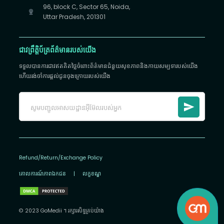
96, block C, Sector 65, Noida,
Uttar Pradesh, 201301
ជាវព្រឹត្តិប័ត្រព័ត៌មានរបស់យើង
ទទួលបានការជាវឥតគិតថ្លៃចំពោះព័ត៌មានជំនួយសុខភាពនិងកាយសម្បទារបស់យើង
ហើយរង់ចាំការផ្តល់ជូនចុងក្រោយរបស់យើង
Refund/Return/Exchange Policy
គោលការណ៍​ភាព​ឯកជន
|
លក្ខខណ្ឌ
© 2023 GoMedii ។ រក្សា​រ​សិទ្ធ​គ្រប់យ៉ាង