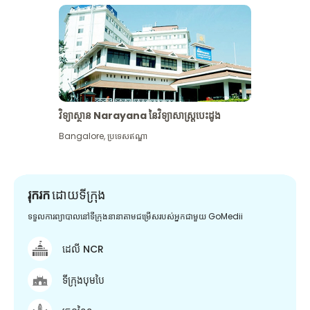
វិទ្យាស្ថាន Narayana នៃវិទ្យាសាស្រ្តបេះដូង
Bangalore
,
ប្រទេសឥណ្ឌា
រុករក
ដោយទីក្រុង
ទទួលការព្យាបាលនៅទីក្រុងនានាតាមជម្រើសរបស់អ្នកជាមួយ GoMedii
ដេលី NCR
ទីក្រុងបុមបៃ