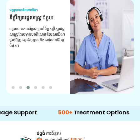
អត្ថប្រយោជន៍របស់យើង។
អត
ទីប្រឹក្សាវេជ្ជសាស្ត្រ
ជំនួយ
វ
យ
ទទួលបានការគាំទ្រជាប្រចាំពីអ្នកប្រឹក្សាវេជ្ជ
សាស្ត្រដែលមានបទពិសោធន៍របស់យើង។
ក
ផ្តល់ឱ្យអ្នកនូវដំបូន្មាន និងការណែនាំដ៏ល្អ
វ
បំផុត។
ប
ក្
ព
ឡ
port
500+
Treatment Options
ជង្គង់
ការជំនួស
*
កញ្ចប់ចាប់ផ្តើមនៅ
$3500