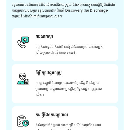
ទទួលបានបទពិសោធន៍ពីដំណើរការដ៏ងាយស្រួល និងតម្លាភាពក្នុងការធ្វើឱ្យដំណើរនៃ
ការព្យាបាលរបស់អ្នកទទួលបានជោគជ័យពី Discovery ដល់ Discharge
ជាមួយនឹងដំណើរការដ៏ងាយស្រួលរលូន។
ការសាកសួរ
ទម្លាក់សំណួរទាក់ទងនឹងកង្វល់នៃការព្យាបាលរបស់អ្នក
ហើយក្រុមការងារនឹងទាក់ទងទៅ
ទីប្រឹក្សាវេជ្ជសាស្ត្រ
ការផ្លាស់ប្តូរព័ត៌មានប្រកបដោយទំនុកចិត្ត និងជំនួយ
មួយទល់មួយ ផ្តល់ដោយអ្នកប្រឹក្សាផ្នែកវេជ្ជសាស្រ្តរបស់
យើង។
ការធ្វើផែនការព្យាបាល
ពីសំបុត្រទៅទិដ្ឋាការ និងការជ្រើសរើសកញ្ចប់ដែលមាន