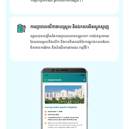
ការគ្រប់គ្រងករណី រួមទាំងឯកសារផ្សេងៗ។
ការព្យាបាលថវិកាងាយស្រួល និងឯកសារមិនស្មុគស្មាញ
ទទួលបានជម្រើសនៃការព្យាបាលតាមតម្រូវការ។ ការប៉ាន់ប្រមាណ
ដែលសមស្របនឹងថវិកា និងបទពិសោធន៍នៃការផ្ទុកឯកសារដែល
មិនមានការរំខាន និងដំណើរការតាមរយៈកម្មវិធី។