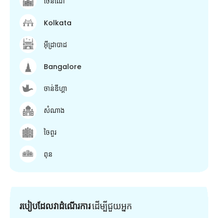
ចេនណៃ
Kolkata
អ៊ីដ្រាបាដ
Bangalore
ចាន់ឌីហ្គា
សំណាង
ចៃពួរ
ពុន
របៀបដែលវាដំណើរការ
ដើម្បី​ជួយ​អ្នក