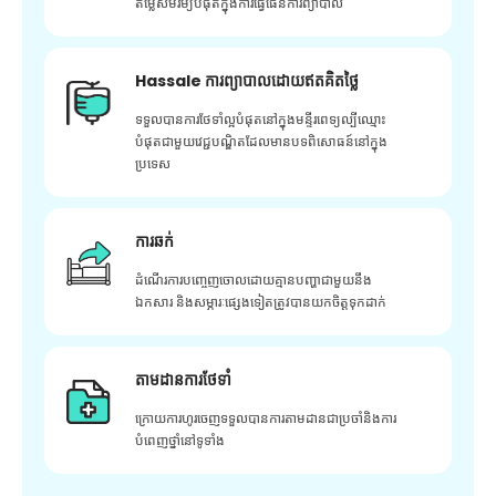
តម្លៃសមរម្យបំផុតក្នុងការធ្វើផែនការព្យាបាល
Hassale ការព្យាបាលដោយឥតគិតថ្លៃ
ទទួលបានការថែទាំល្អបំផុតនៅក្នុងមន្ទីរពេទ្យល្បីឈ្មោះ
បំផុតជាមួយវេជ្ជបណ្ឌិតដែលមានបទពិសោធន៍នៅក្នុង
ប្រទេស
ការឆក់
ដំណើរការបញ្ចេញចោលដោយគ្មានបញ្ហាជាមួយនឹង
ឯកសារ និងសម្ភារៈផ្សេងទៀតត្រូវបានយកចិត្តទុកដាក់
តាមដានការថែទាំ
ក្រោយ​ការ​ហូរ​ចេញ​ទទួល​បាន​ការ​តាមដាន​ជា​ប្រចាំ​និង​ការ​
បំពេញ​ថ្នាំ​នៅ​ទូទាំង​