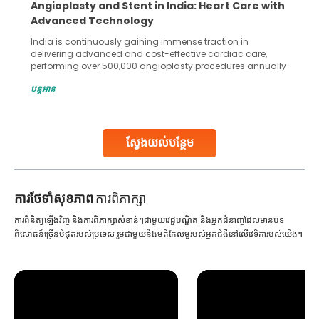
5 Essential Steps for Effective Human Sperm
Collection and Processing Methods
Human sperm collection and processing are critical steps
in advanced reproductive techniques like In Vitro
Fertilization (IVF) and intrauterine insemination (IUI). These
methods enable medical professionals to tackle fertility
បន្តអាន
challenges and help couples achieve their dream of
parenthood. Skilled technicians collect sperm using
specialized procedures to ensure optimal quality. Once
collected, they process the
ស្វែងយល់បន្ថែម
Continue Reading
ការ​ថែទាំ​សុខភាព
ការពិភាក្សា
ការពិនិត្យឡើងវិញ និងការពិភាក្សាសំខាន់ៗជាមួយវេជ្ជបណ្ឌិត និងអ្នកជំនាញដែលមានបទ
ពិសោធន៍ច្រើនបំផុតរបស់ប្រទេស រួមជាមួយនឹងមតិកែលម្អរបស់អ្នកជំងឺនៅលើវេទិការបស់យើង។