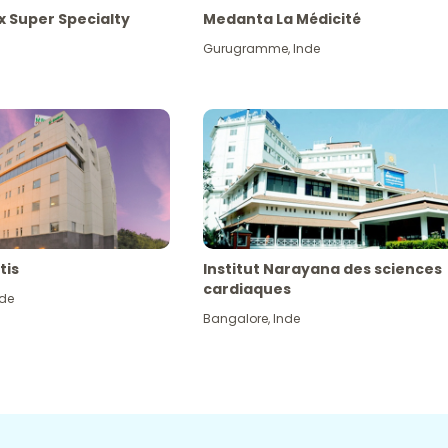
x Super Specialty
Medanta La Médicité
Gurugramme
,
Inde
tis
Institut Narayana des sciences
cardiaques
nde
Bangalore
,
Inde