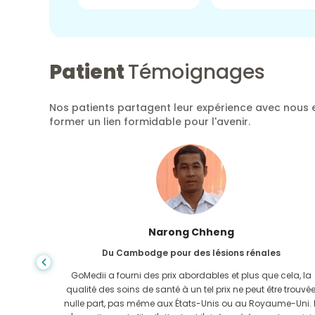
Patient
Témoignages
Nos patients partagent leur expérience avec nous e
former un lien formidable pour l'avenir.
Shanda Das
Du Bangladesh pour la gastro-entérologie
ela, la
J'ai remercié mon fils et la brillante équipe de GoMedii qui
e trouvée
m'ont aidé dans mon voyage du Bangladesh vers l'Inde
-Uni. Il
pour me faire soigner. Nous avons fait le bon choix en