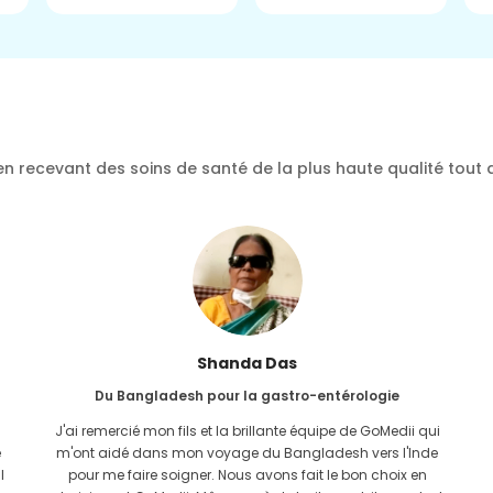
n recevant des soins de santé de la plus haute qualité tout 
Furkanoul Islam
Du Bangladesh pour une greffe de rein
J'avais donné tout l'espoir que je serais en mesure de
recevoir n'importe quel type de traitement pour mon
problème rénal. Ce n'est qu'après avoir rencontré GoMedii