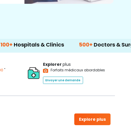
als & Clinics
500+
Doctors & Surgeons
Explorer
plus
*
00
Forfaits médicaux abordables
Envoyer une demande
Explore plus