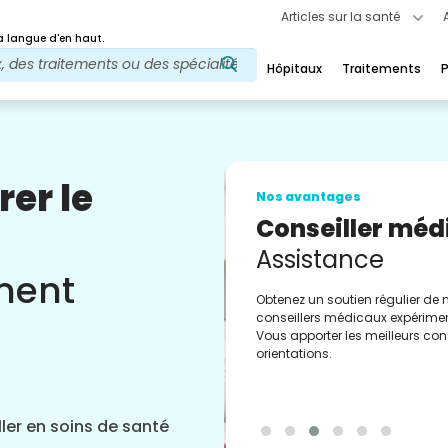
Articles sur la santé
 langue d'en haut.
Hôpitaux
Traitements
P
rer le
Nos avantages
Conseiller méd
Assistance
ement
Obtenez un soutien régulier de 
conseillers médicaux expérimen
Vous apporter les meilleurs cons
orientations.
ler en soins de santé