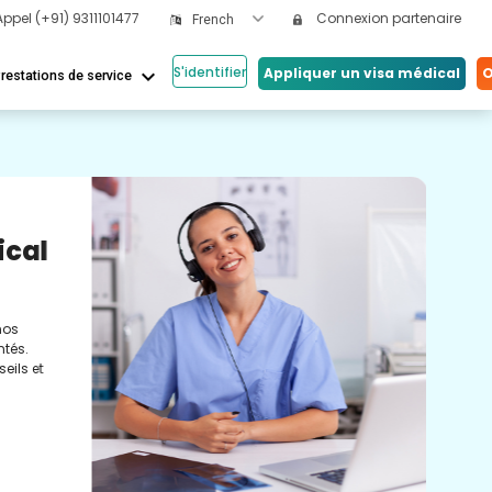
Appel
(+91) 9311101477
Connexion partenaire
French
S'identifier
keyboard_arrow_down
Appliquer un visa médical
O
restations de service
Nos
ical
Vi
Co
nos
Cons
tés.
méde
eils et
conc
réel
soin