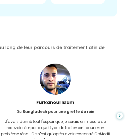
au long de leur parcours de traitement afin de
Chea Sarath
Du Cambodge pour CKD
L'IRC est une maladie qui dure toute la vie et qui s'aggrave.
On ne s
J'en ai souffert pendant longtemps et finalement GoMedii
quan
et l'un de leurs partenaires au Cambodge m'ont aidé à
n'avais 