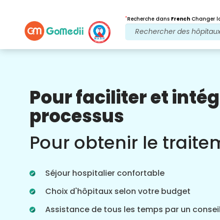
*
Recherche dans
French
Changer la
Pour faciliter et intég
Nos avantages
processus
Après traitement
Suivi des soins
Pour obtenir le trait
Bénéficiez d'une assistance médicale et
patient 24 heures sur 24, 7 jours sur 7,
grâce à notre équipe qui s'occupe de
Séjour hospitalier confortable
vos problèmes à tout moment. Mises à
jour régulières sur vos besoins de
Choix d'hôpitaux selon votre budget
traitement.
Assistance de tous les temps par un conseil