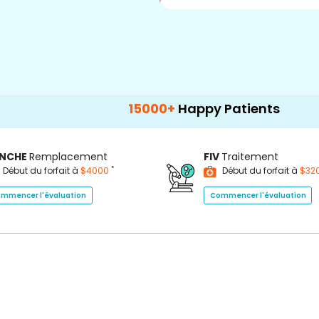
15000+
Happy Patients
100+
Hospit
NCHE
Remplacement
FIV
Traitement
*
Début du forfait à
$4000
Début du forfait à
$32
mmencer l'évaluation
Commencer l'évaluation