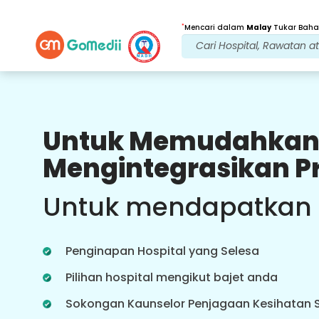
*
Mencari dalam
Malay
Tukar Bahas
Untuk Memudahkan
Faedah Kami
Mengintegrasikan P
Video Dalam
Talian
Perundingan
Untuk mendapatkan
Perundingan dalam talian dengan
doktor kami yang paling
berpengalaman mengenai rawatan
Penginapan Hospital yang Selesa
dalam masa nyata untuk
pengalaman penjagaan kesihatan
Pilihan hospital mengikut bajet anda
yang lebih baik.
Sokongan Kaunselor Penjagaan Kesihatan