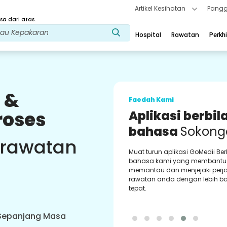
Artikel Kesihatan
Pangg
a dari atas.
Hospital
Rawatan
Perkh
 &
Faedah Kami
roses
Aplikasi berbil
bahasa
Sokong
 rawatan
Muat turun aplikasi GoMedii Be
bahasa kami yang membantu
memantau dan menjejaki perj
rawatan anda dengan lebih ba
tepat.
 Sepanjang Masa