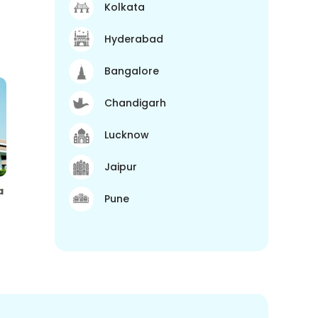
Kolkata
Hyderabad
Bangalore
Chandigarh
Lucknow
Jaipur
a
Pune