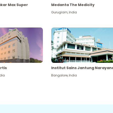
akar Max Super
Medanta The Medicity
Gurugram
,
India
rtis
Institut Sains Jantung Narayan
dia
Bangalore
,
India