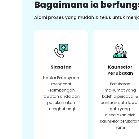
Bagaimana ia berfung
Alami proses yang mudah & telus untuk menj
Siasatan
Kaunselor
Perubatan
Hantar Pertanyaan
mengenai
Pertukaran
kebimbangan
maklumat yang
rawatan anda dan
boleh dipercayai &
pasukan akan
bantuan satu lawa
menghubungi
satu yang
disediakan oleh
kaunselor perubata
kami