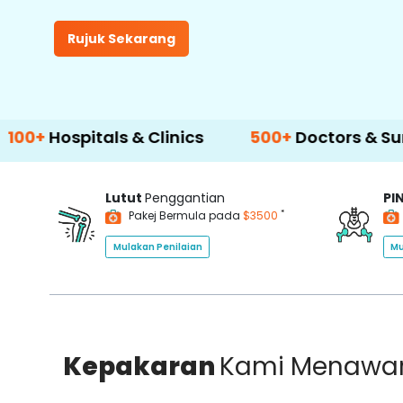
Rujuk Sekarang
itals & Clinics
500+
Doctors & Surgeons
Lutut
Penggantian
PI
*
Pakej Bermula pada
$3500
Mulakan Penilaian
Mu
Kepakaran
Kami Menawa