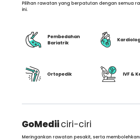
Pilihan rawatan yang berpatutan dengan semua ran
ini.
Pembedahan
Kardiolog
Bariatrik
Ortopedik
IVF & 
GoMedii
ciri-ciri
Meringankan rawatan pesakit, serta membolehkann