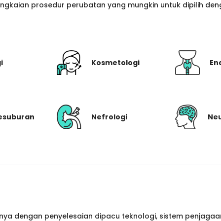
gkaian prosedur perubatan yang mungkin untuk dipilih denga
i
Kosmetologi
En
Kesuburan
Nefrologi
Neu
ya dengan penyelesaian dipacu teknologi, sistem penjagaan