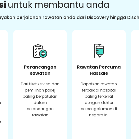
si
untuk membantu anda
ayakan perjalanan rawatan anda dari Discovery hingga Dis
Perancangan
Rawatan Percuma
Rawatan
Hassale
Dari tiket ke visa dan
Dapatkan rawatan
pemilihan pakej
terbaik di hospital
paling berpatutan
paling terkenal
n
dalam
dengan doktor
perancangan
berpengalaman di
rawatan
negara ini
n