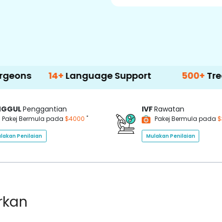
14+
Language Support
500+
Treatment O
NGGUL
Penggantian
IVF
Rawatan
*
Pakej Bermula pada
$4000
Pakej Bermula pada
$
lakan Penilaian
Mulakan Penilaian
rkan