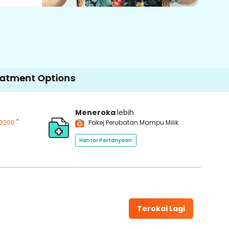
ptions
Meneroka
lebih
*
3200
Pakej Perubatan Mampu Milik
Hantar Pertanyaan
Terokai Lagi