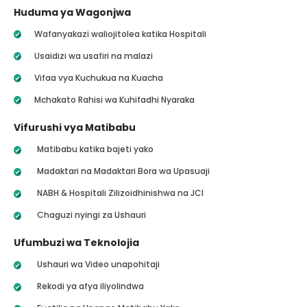
Huduma ya Wagonjwa
Wafanyakazi waliojitolea katika Hospitali
Usaidizi wa usafiri na malazi
Vifaa vya Kuchukua na Kuacha
Mchakato Rahisi wa Kuhifadhi Nyaraka
Vifurushi vya Matibabu
Matibabu katika bajeti yako
Madaktari na Madaktari Bora wa Upasuaji
NABH & Hospitali Zilizoidhinishwa na JCI
Chaguzi nyingi za Ushauri
Ufumbuzi wa Teknolojia
Ushauri wa Video unapohitaji
Rekodi ya afya iliyolindwa