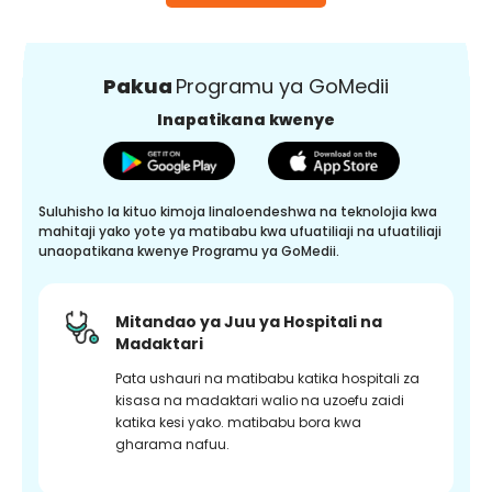
Pakua
Programu ya GoMedii
Inapatikana kwenye
Suluhisho la kituo kimoja linaloendeshwa na teknolojia kwa
mahitaji yako yote ya matibabu kwa ufuatiliaji na ufuatiliaji
unaopatikana kwenye Programu ya GoMedii.
Mitandao ya Juu ya Hospitali na
Madaktari
Pata ushauri na matibabu katika hospitali za
kisasa na madaktari walio na uzoefu zaidi
katika kesi yako. matibabu bora kwa
gharama nafuu.