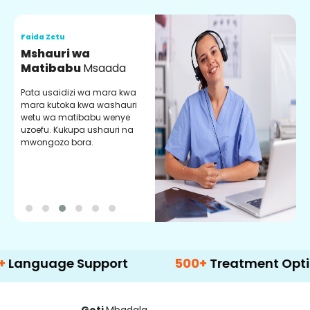
Faida Zetu
F
Mshauri wa
V
Matibabu
Msaada
U
Pata usaidizi wa mara kwa
U
mara kutoka kwa washauri
m
wetu wa matibabu wenye
z
uzoefu. Kukupa ushauri na
w
mwongozo bora.
b
age Support
500+
Treatment Options