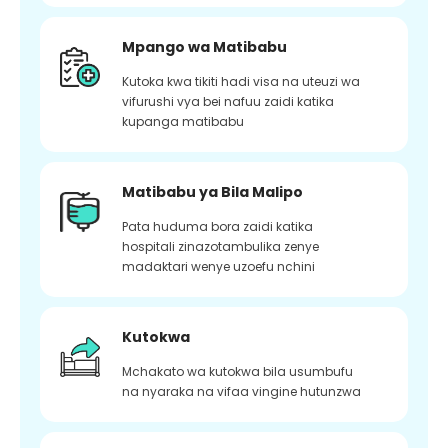
Mpango wa Matibabu
Kutoka kwa tikiti hadi visa na uteuzi wa
vifurushi vya bei nafuu zaidi katika
kupanga matibabu
Matibabu ya Bila Malipo
Pata huduma bora zaidi katika
hospitali zinazotambulika zenye
madaktari wenye uzoefu nchini
Kutokwa
Mchakato wa kutokwa bila usumbufu
na nyaraka na vifaa vingine hutunzwa