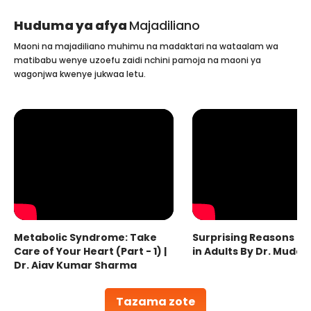
Huduma ya afya
Majadiliano
Maoni na majadiliano muhimu na madaktari na wataalam wa
matibabu wenye uzoefu zaidi nchini pamoja na maoni ya
wagonjwa kwenye jukwaa letu.
Metabolic Syndrome: Take
Surprising Reasons fo
Care of Your Heart (Part - 1) |
in Adults By Dr. Mudas
Dr. Ajay Kumar Sharma
Tazama zote