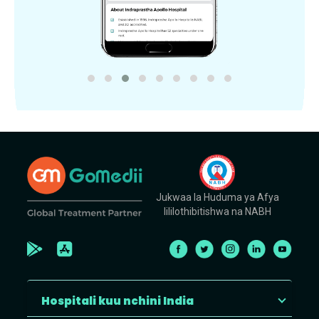
Jukwaa la Huduma ya Afya
lililothibitishwa na NABH
Hospitali kuu nchini India