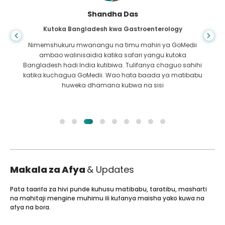
Shandha Das
Kutoka Bangladesh kwa Gastroenterology
Nimemshukuru mwanangu na timu mahiri ya GoMedii
ambao walinisaidia katika safari yangu kutoka
Bangladesh hadi India kutibiwa. Tulifanya chaguo sahihi
katika kuchagua GoMedii. Wao hata baada ya matibabu
huweka dhamana kubwa na sisi
Makala za Afya
& Updates
Pata taarifa za hivi punde kuhusu matibabu, taratibu, masharti
na mahitaji mengine muhimu ili kufanya maisha yako kuwa na
afya na bora.