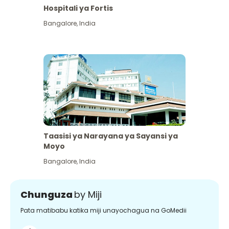
Hospitali ya Fortis
Bangalore
,
India
Taasisi ya Narayana ya Sayansi ya
Moyo
Bangalore
,
India
Chunguza
by Miji
Pata matibabu katika miji unayochagua na GoMedii