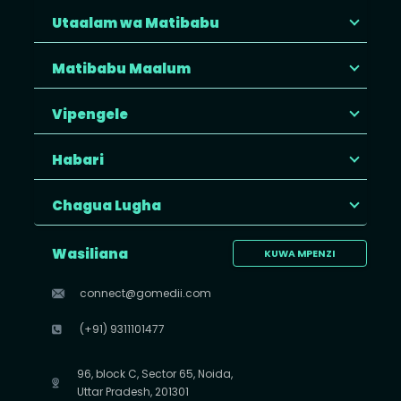
Utaalam wa Matibabu
Matibabu Maalum
Vipengele
Habari
Chagua Lugha
Wasiliana
KUWA MPENZI
connect@gomedii.com
(+91) 9311101477
96, block C, Sector 65, Noida,
Uttar Pradesh, 201301