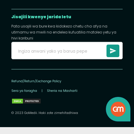
Jisajili kwenye jarida letu
Pata usajili wa bure kwa kidokezo chetu cha afya na
utimamu wa mwili na endelea kufuatilia matoleo yetu ya
hivi karibuni
Refund/Return/Exchange Policy
Sera ya faragha
|
Sheria na Masharti
© 2023 GoMedii. Haki zote zimehifadhiwa