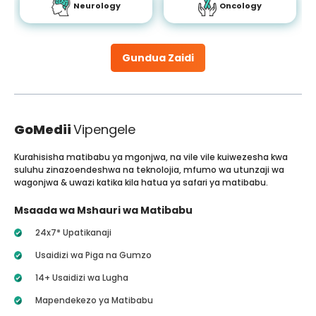
Neurology
Oncology
Gundua Zaidi
GoMedii
Vipengele
Kurahisisha matibabu ya mgonjwa, na vile vile kuiwezesha kwa
suluhu zinazoendeshwa na teknolojia, mfumo wa utunzaji wa
wagonjwa & uwazi katika kila hatua ya safari ya matibabu.
Msaada wa Mshauri wa Matibabu
24x7* Upatikanaji
Usaidizi wa Piga na Gumzo
14+ Usaidizi wa Lugha
Mapendekezo ya Matibabu