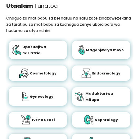
Utaalam
Tunatoa
Chaguo za matibabu za bei nafuu na safu zote zinazowezekana
za taratibu za matibabu za kuchagua zenye ubora bora wa
huduma za afya nchini.
Upasuaji wa
Magonjwa ya moyo
Bariatric
Cosmetology
Endocrinology
Madaktari wa
Gynecology
Mifupa
IVF na uzazi
Nephrology