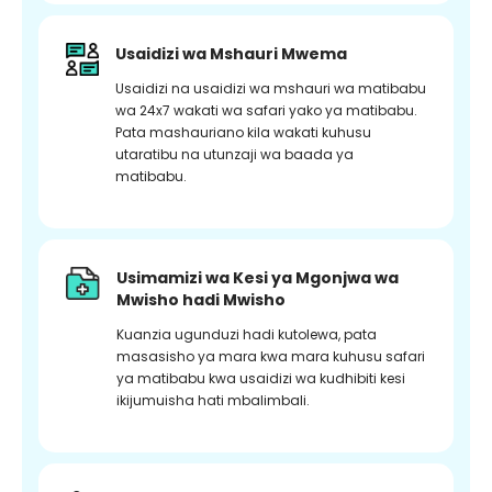
Usaidizi wa Mshauri Mwema
Usaidizi na usaidizi wa mshauri wa matibabu
wa 24x7 wakati wa safari yako ya matibabu.
Pata mashauriano kila wakati kuhusu
utaratibu na utunzaji wa baada ya
matibabu.
Usimamizi wa Kesi ya Mgonjwa wa
Mwisho hadi Mwisho
Kuanzia ugunduzi hadi kutolewa, pata
masasisho ya mara kwa mara kuhusu safari
ya matibabu kwa usaidizi wa kudhibiti kesi
ikijumuisha hati mbalimbali.