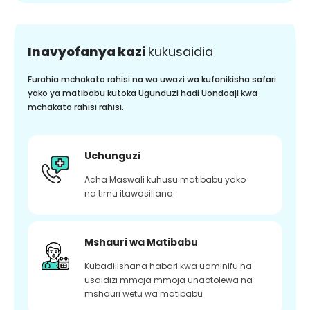
Inavyofanya kazi
kukusaidia
Furahia mchakato rahisi na wa uwazi wa kufanikisha safari
yako ya matibabu kutoka Ugunduzi hadi Uondoaji kwa
mchakato rahisi rahisi.
Uchunguzi
Acha Maswali kuhusu matibabu yako
na timu itawasiliana
Mshauri wa Matibabu
Kubadilishana habari kwa uaminifu na
usaidizi mmoja mmoja unaotolewa na
mshauri wetu wa matibabu