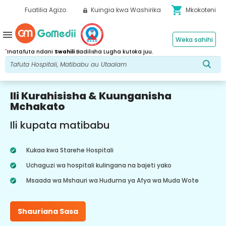
shopping_cart
Fuatilia Agizo
Kuingia kwa Washirika
Mkokoteni
menu
Weka sahihi
*
Inatafuta ndani
Swahili
Badilisha Lugha kutoka juu.
Ili Kurahisisha & Kuunganisha
Mchakato
Ili kupata matibabu
Kukaa kwa Starehe Hospitali
Uchaguzi wa hospitali kulingana na bajeti yako
Msaada wa Mshauri wa Huduma ya Afya wa Muda Wote
Shauriana Sasa