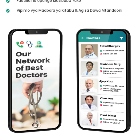
Fuatilia na Upange Matibabu Yako
Vipimo vya Maabara ya Kitabu & Agiza Dawa Mtandaoni