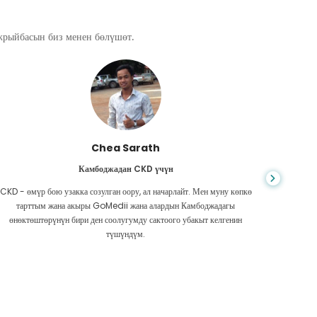
ажрыйбасын биз менен бөлүшөт.
Chea Sarath
Камбоджадан CKD үчүн
CKD - өмүр бою узакка созулган оору, ал начарлайт. Мен муну көпкө
Жашоо к
тарттым жана акыры GoMedii жана алардын Камбоджадагы
боордун
өнөктөштөрүнүн бири ден соолугумду сактоого убакыт келгенин
Акчам аз
түшүндүм.