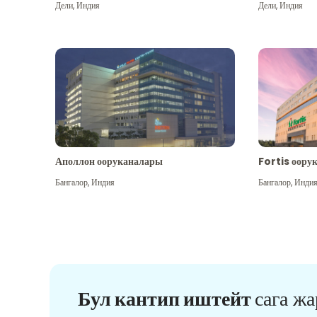
Дели
,
Индия
Дели
,
Индия
Аполлон ооруканалары
Fortis оору
Бангалор
,
Индия
Бангалор
,
Инди
Бул кантип иштейт
сага ж