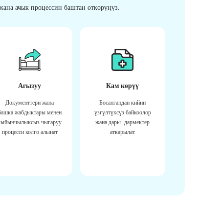
ана ачык процессин баштан өткөрүңүз.
Агызуу
Кам көрүү
Документтери жана
Босангандан кийин
башка жабдыктары менен
үзгүлтүксүз байкоолор
кыйынчылыксыз чыгаруу
жана дары-дармектер
процесси колго алынат
аткарылат