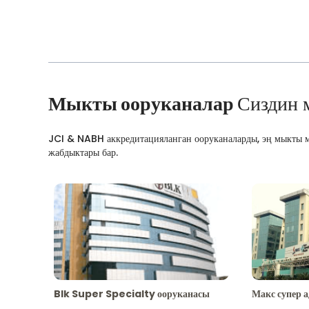
Мыкты ооруканалар
Сиздин 
JCI & NABH аккредитацияланган ооруканаларды, эң мыкты м
жабдыктары бар.
Blk Super Specialty ооруканасы
Макс супер 