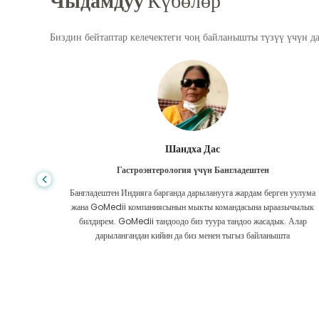
Чыдамдуу
Күбөлөр
Биздин бейтаптар келечектеги чоң байланышты түзүү үчүн д
Шандха Дас
Гастроэнтерология үчүн Бангладештен
да көп,
Бангладештен Индияга барганда дарыланууга жардам берген уулума
л тургай
жана GoMedii компаниясынын мыкты командасына ыраазычылык
зек жок,
билдирем. GoMedii тандоодо биз туура тандоо жасадык. Алар
ттим.
дарылангандан кийин да биз менен тыгыз байланышта