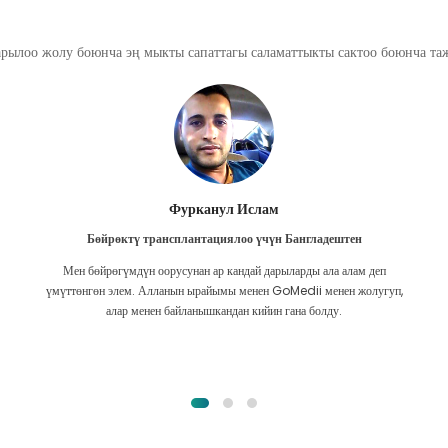
арылоо жолу боюнча эң мыкты сапаттагы саламаттыкты сактоо боюнча т
Фурканул Ислам
Бөйрөктү трансплантациялоо үчүн Бангладештен
Мен бөйрөгүмдүн оорусунан ар кандай дарыларды ала алам деп
үмүттөнгөн элем. Алланын ырайымы менен GoMedii менен жолугуп,
алар менен байланышкандан кийин гана болду.