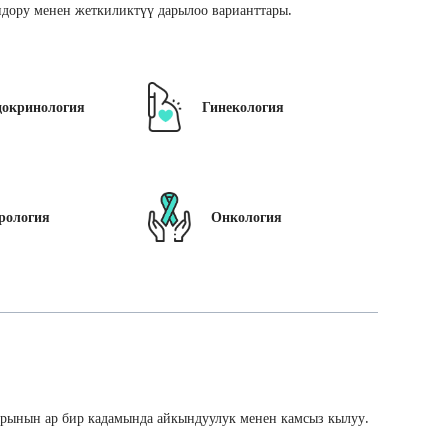
дору менен жеткиликтүү дарылоо варианттары.
докринология
Гинекология
рология
Онкология
арынын ар бир кадамында айкындуулук менен камсыз кылуу.