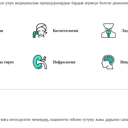
оо үчүн медициналык процедуралардын бардык мүмкүн болгон диапазон
ия
Косметология
Эн
а төрөт
Нефрология
Нев
ияга негизделген чечимдер, пациентти тейлөө тутуму жана дарылоо сап