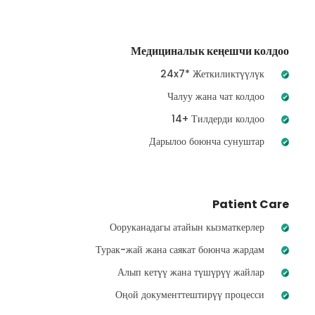
Медициналык кеңешчи колдоо
24x7* Жеткиликтүүлүк
Чалуу жана чат колдоо
14+ Тилдерди колдоо
Дарылоо боюнча сунуштар
Patient Care
Ооруканадагы атайын кызматкерлер
Турак-жай жана саякат боюнча жардам
Алып кетүү жана түшүрүү жайлар
Оңой документтештирүү процесси