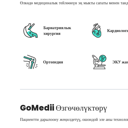
Өлкөдө медициналык тейлөөнүн эң мыкты сапаты менен танд
Бариатриялык
Кардиолог
хирургия
Ортопедия
ЭКУ жан
GoMedii
Өзгөчөлүктөрү
Пациентти дарылоону жеңилдетүү, ошондой эле аны технолог