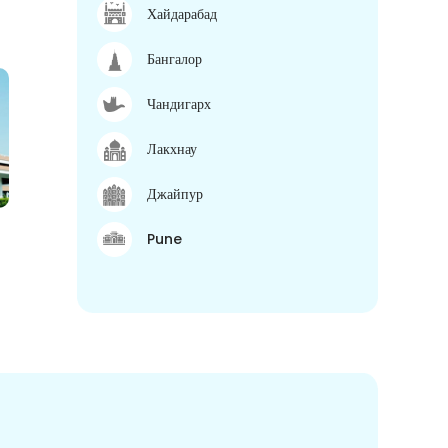
Хайдарабад
Бангалор
Чандигарх
Лакхнау
Джайпур
Pune