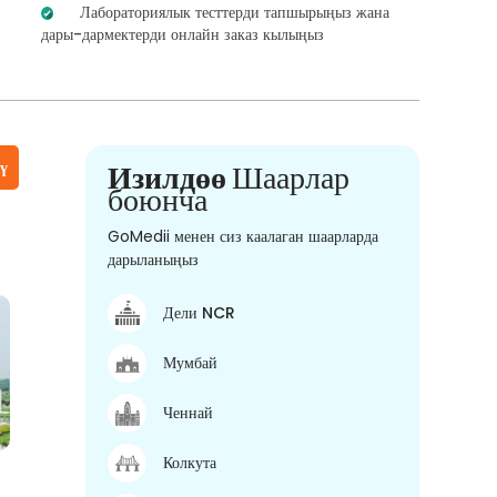
Лабораториялык тесттерди тапшырыңыз жана
дары-дармектерди онлайн заказ кылыңыз
үү
Изилдөө
Шаарлар
боюнча
GoMedii менен сиз каалаган шаарларда
дарыланыңыз
Дели NCR
Мумбай
Ченнай
Колкута