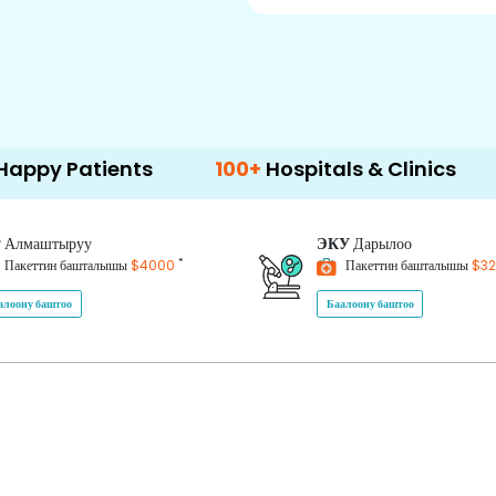
ients
100+
Hospitals & Clinics
500+
Do
P
Алмаштыруу
ЭКУ
Дарылоо
*
Пакеттин башталышы
$4000
Пакеттин башталышы
$3
алоону баштоо
Баалоону баштоо