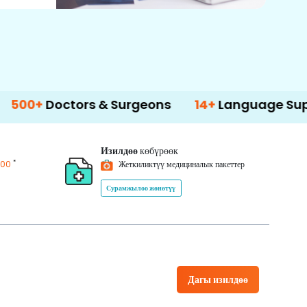
ctors & Surgeons
14+
Language Support
Изилдөө
көбүрөөк
*
200
Жеткиликтүү медициналык пакеттер
Сурамжылоо жөнөтүү
Дагы изилдөө