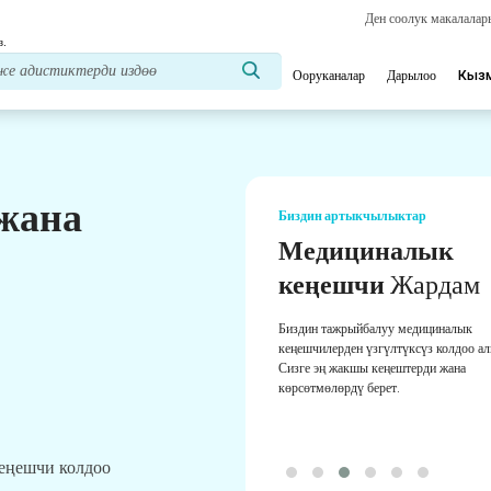
Ден соолук макалала
з.
Ооруканалар
Дарылоо
Кыз
 жана
Биздин артыкчылыктар
Медициналык
кеңешчи
Жардам
Биздин тажрыйбалуу медициналык
кеңешчилерден үзгүлтүксүз колдоо а
Сизге эң жакшы кеңештерди жана
көрсөтмөлөрдү берет.
кеңешчи колдоо