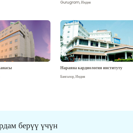
Gurugram
,
Индия
канасы
Нараяна кардиология институту
я
Бангалор
,
Индия
ардам берүү үчүн