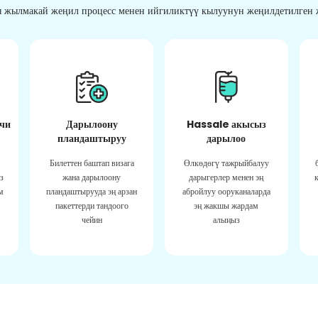
 жылмакай жеңил процесс менен ийгиликтүү кылуунун жеңилдетилген ж
чи
Дарылоону
Hassale акысыз
пландаштыруу
дарылоо
Билеттен баштап визага
Өлкөдөгү тажрыйбалуу
з
жана дарылоону
дарыгерлер менен эң
м
пландаштырууда эң арзан
абройлуу ооруканаларда
пакеттерди тандоого
эң жакшы жардам
чейин
алыңыз