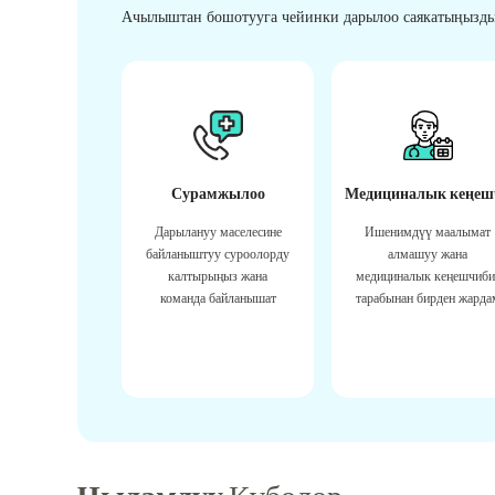
Ачылыштан бошотууга чейинки дарылоо саякатыңызды
Сурамжылоо
Медициналык кеңеш
Дарылануу маселесине
Ишенимдүү маалымат
байланыштуу суроолорду
алмашуу жана
калтырыңыз жана
медициналык кеңешчиби
команда байланышат
тарабынан бирден жарда