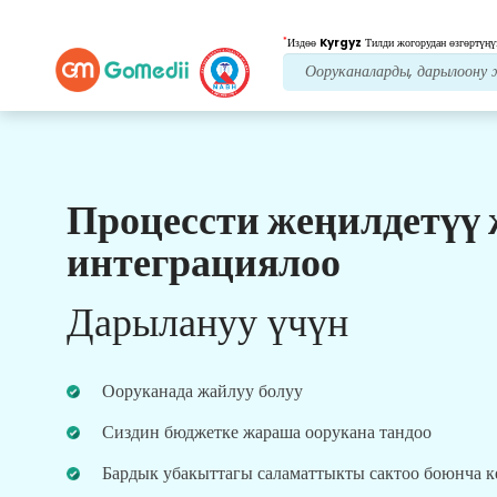
*
Издөө
Kyrgyz
Тилди жогорудан өзгөртүңү
Процессти жеңилдетүү
Биздин артыкчылыктар
интеграциялоо
Пост дарылоо
кам
көрүү
Дарылануу үчүн
Ар дайым көйгөйлөрүңүздү чечүү үчүн биздин
команда менен 24x7 медициналык жана
пациенттердин колдоосун алыңыз. Сиздин
Ооруканада жайлуу болуу
дарылоо муктаждыктарыңыз боюнча
үзгүлтүксүз жаңыртуулар.
Сиздин бюджетке жараша оорукана тандоо
Бардык убакыттагы саламаттыкты сактоо боюнча 