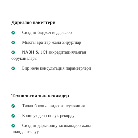
Дарылоо пакеттери
Сиздин бюджетте дарылоо
Мыкты врачтар жана хирургдар
NABH & JCI аккредитацияланган
ооруканалары
Бир нече консультация параметрлери
Технологиялык чечимдер
Талап боюнча видеоконсультация
Коопсуз ден соолук рекорду
Сиздин дарылоону көзөмөлдөө жана
пландаштыруу