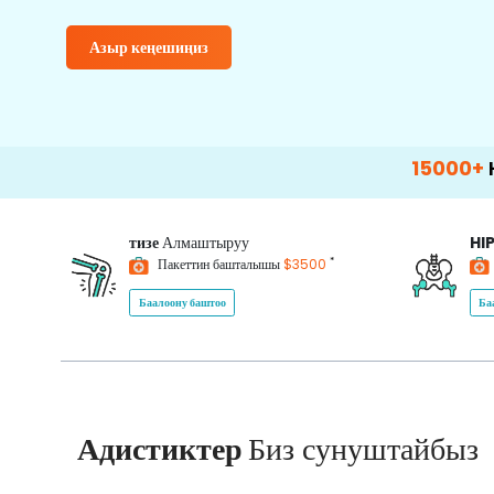
Азыр кеңешиңиз
15000+
Happy Pat
тизе
Алмаштыруу
HI
*
Пакеттин башталышы
$3500
Баалоону баштоо
Ба
Адистиктер
Биз сунуштайбыз