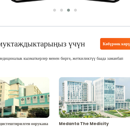
муктаждыктарыңыз үчүн
Көбүрөөк көр
едициналык кызматкерлер менен бирге, жеткиликтүү баада заманбап
адистештирилген оорукана
Medanta The Medicity