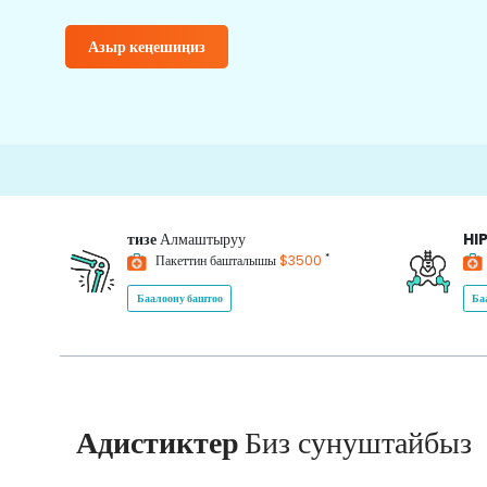
Азыр кеңешиңиз
тизе
Алмаштыруу
HI
*
Пакеттин башталышы
$3500
Баалоону баштоо
Ба
Адистиктер
Биз сунуштайбыз