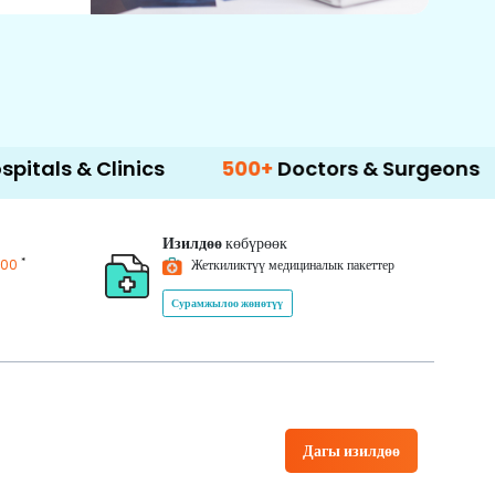
Clinics
500+
Doctors & Surgeons
14+
La
Изилдөө
көбүрөөк
*
200
Жеткиликтүү медициналык пакеттер
Сурамжылоо жөнөтүү
Дагы изилдөө