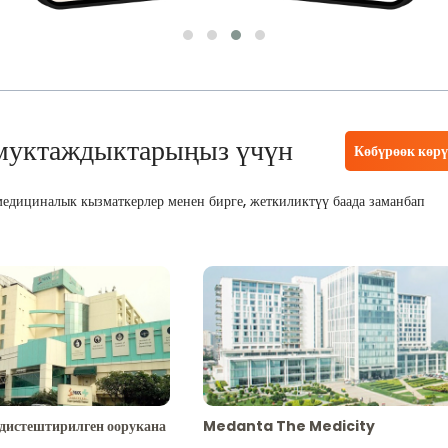
муктаждыктарыңыз үчүн
Көбүрөөк көр
едициналык кызматкерлер менен бирге, жеткиликтүү баада заманбап
адистештирилген оорукана
Medanta The Medicity