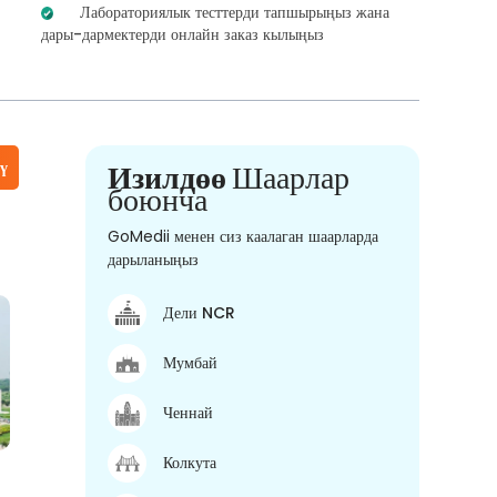
Лабораториялык тесттерди тапшырыңыз жана
дары-дармектерди онлайн заказ кылыңыз
үү
Изилдөө
Шаарлар
боюнча
GoMedii менен сиз каалаган шаарларда
дарыланыңыз
Дели NCR
Мумбай
Ченнай
Колкута