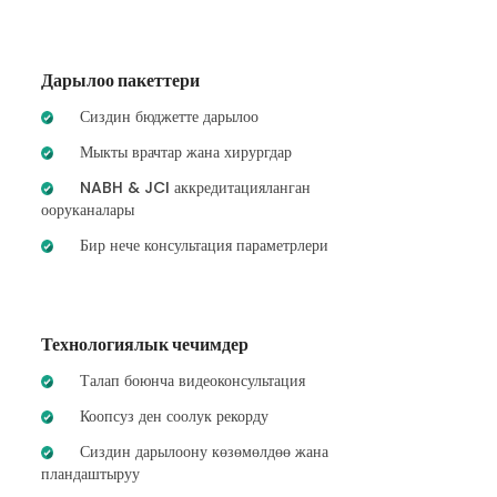
Дарылоо пакеттери
Сиздин бюджетте дарылоо
Мыкты врачтар жана хирургдар
NABH & JCI аккредитацияланган
ооруканалары
Бир нече консультация параметрлери
Технологиялык чечимдер
Талап боюнча видеоконсультация
Коопсуз ден соолук рекорду
Сиздин дарылоону көзөмөлдөө жана
пландаштыруу