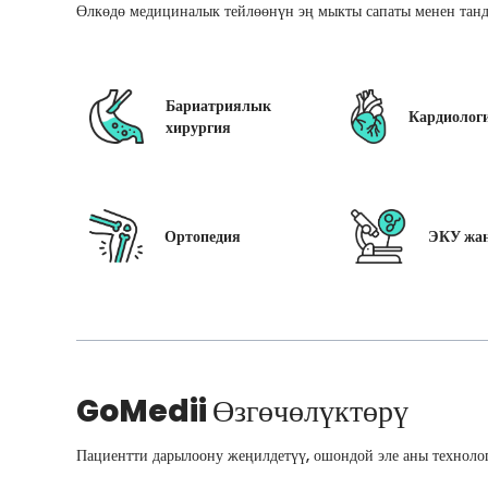
Өлкөдө медициналык тейлөөнүн эң мыкты сапаты менен танд
Бариатриялык
Кардиолог
хирургия
Ортопедия
ЭКУ жан
GoMedii
Өзгөчөлүктөрү
Пациентти дарылоону жеңилдетүү, ошондой эле аны технолог