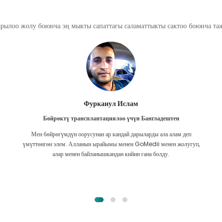
арылоо жолу боюнча эң мыкты сапаттагы саламаттыкты сактоо боюнча т
Фурканул Ислам
Бөйрөктү трансплантациялоо үчүн Бангладештен
Мен бөйрөгүмдүн оорусунан ар кандай дарыларды ала алам деп
үмүттөнгөн элем. Алланын ырайымы менен GoMedii менен жолугуп,
алар менен байланышкандан кийин гана болду.