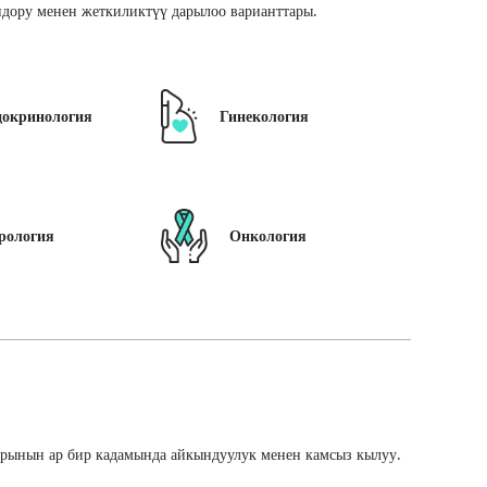
дору менен жеткиликтүү дарылоо варианттары.
докринология
Гинекология
рология
Онкология
арынын ар бир кадамында айкындуулук менен камсыз кылуу.