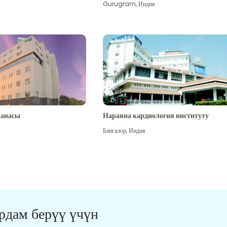
Gurugram
,
Индия
канасы
Нараяна кардиология институту
я
Бангалор
,
Индия
ардам берүү үчүн