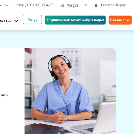
ры
Чалуу
(+91) 9311101477
Өнөктөш Кирүү
Kyrgyz
Кирүү
keyboard_arrow_down
Медициналык визага кайрылыңыз
Баалоо алуу
маттар
Бизд
Он
Ко
Ден с
лыңыз.
үчүн 
боюнч
онлай