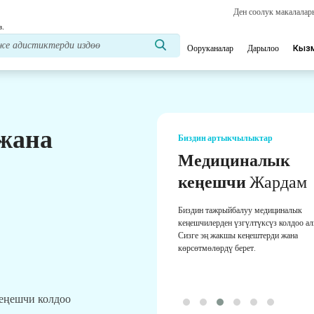
Ден соолук макалала
з.
Ооруканалар
Дарылоо
Кыз
 жана
Биздин артыкчылыктар
Медициналык
кеңешчи
Жардам
Биздин тажрыйбалуу медициналык
кеңешчилерден үзгүлтүксүз колдоо а
Сизге эң жакшы кеңештерди жана
көрсөтмөлөрдү берет.
кеңешчи колдоо