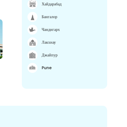
Хайдарабад
Бангалор
Чандигарх
Лакхнау
Джайпур
Pune