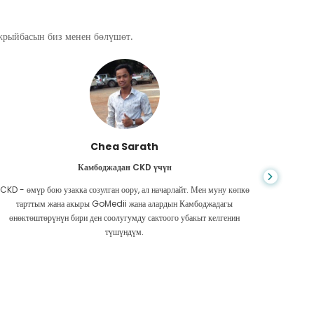
ажрыйбасын биз менен бөлүшөт.
Chea Sarath
Камбоджадан CKD үчүн
CKD - өмүр бою узакка созулган оору, ал начарлайт. Мен муну көпкө
Жашоо к
тарттым жана акыры GoMedii жана алардын Камбоджадагы
боордун
өнөктөштөрүнүн бири ден соолугумду сактоого убакыт келгенин
Акчам аз
түшүндүм.