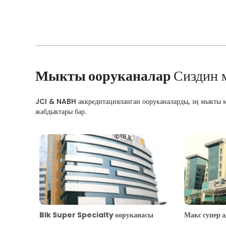
Мыкты ооруканалар
Сиздин 
JCI & NABH аккредитацияланган ооруканаларды, эң мыкты м
жабдыктары бар.
Blk Super Specialty ооруканасы
Макс супер 