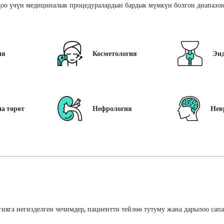
оо үчүн медициналык процедуралардын бардык мүмкүн болгон диапазон
ия
Косметология
Эн
а төрөт
Нефрология
Нев
ияга негизделген чечимдер, пациентти тейлөө тутуму жана дарылоо сап