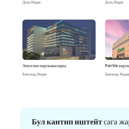
Дели
,
Индия
Дели
,
Индия
Аполлон ооруканалары
Fortis оору
Бангалор
,
Индия
Бангалор
,
Инди
Бул кантип иштейт
сага ж