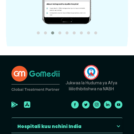
Jukwaa la Huduma ya Afya
lililothibitishwa na NABH
Hospitali kuu nchini India