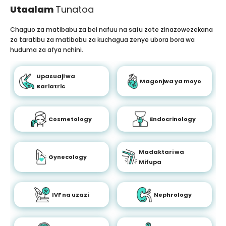
Utaalam
Tunatoa
Chaguo za matibabu za bei nafuu na safu zote zinazowezekana
za taratibu za matibabu za kuchagua zenye ubora bora wa
huduma za afya nchini.
Upasuaji wa
Magonjwa ya moyo
Bariatric
Cosmetology
Endocrinology
Madaktari wa
Gynecology
Mifupa
IVF na uzazi
Nephrology