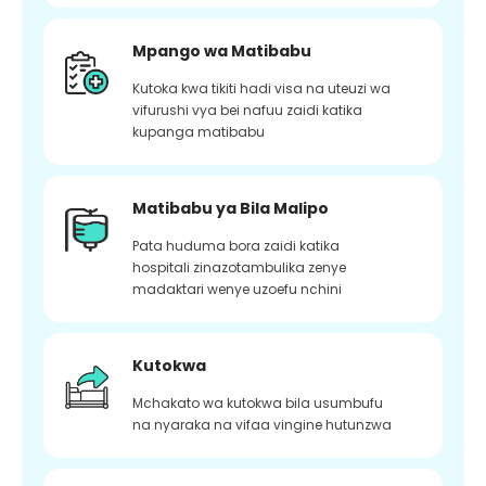
Mpango wa Matibabu
Kutoka kwa tikiti hadi visa na uteuzi wa
vifurushi vya bei nafuu zaidi katika
kupanga matibabu
Matibabu ya Bila Malipo
Pata huduma bora zaidi katika
hospitali zinazotambulika zenye
madaktari wenye uzoefu nchini
Kutokwa
Mchakato wa kutokwa bila usumbufu
na nyaraka na vifaa vingine hutunzwa