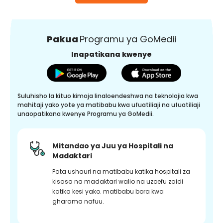
Pakua
Programu ya GoMedii
Inapatikana kwenye
Suluhisho la kituo kimoja linaloendeshwa na teknolojia kwa
mahitaji yako yote ya matibabu kwa ufuatiliaji na ufuatiliaji
unaopatikana kwenye Programu ya GoMedii.
Mitandao ya Juu ya Hospitali na
Madaktari
Pata ushauri na matibabu katika hospitali za
kisasa na madaktari walio na uzoefu zaidi
katika kesi yako. matibabu bora kwa
gharama nafuu.