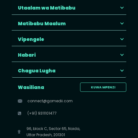
Utaalam wa Matibabu
Matibabu Maalum
Vipengele
Habari
Chagua Lugha
Wasiliana
KUWA MPENZI
connect@gomedii.com
(+91) 9311101477
96, block C, Sector 65, Noida,
Uttar Pradesh, 201301