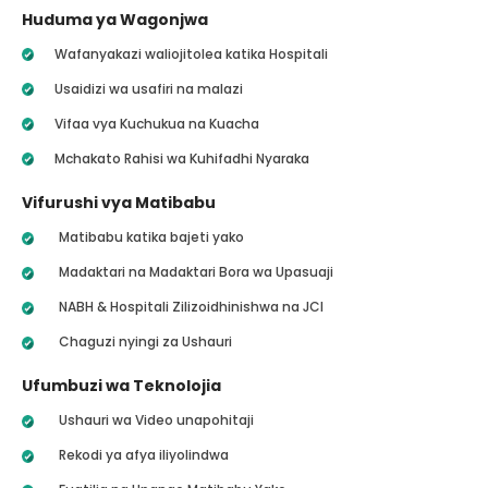
Huduma ya Wagonjwa
Wafanyakazi waliojitolea katika Hospitali
Usaidizi wa usafiri na malazi
Vifaa vya Kuchukua na Kuacha
Mchakato Rahisi wa Kuhifadhi Nyaraka
Vifurushi vya Matibabu
Matibabu katika bajeti yako
Madaktari na Madaktari Bora wa Upasuaji
NABH & Hospitali Zilizoidhinishwa na JCI
Chaguzi nyingi za Ushauri
Ufumbuzi wa Teknolojia
Ushauri wa Video unapohitaji
Rekodi ya afya iliyolindwa