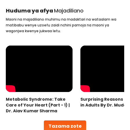
Huduma ya afya
Majadiliano
Maoni na majadiliano muhimu na madaktari na wataalam wa
matibabu wenye uzoefu zaidi nchini pamoja na maoni ya
wagonjwa kwenye jukwaa letu.
Metabolic Syndrome: Take
Surprising Reasons fo
Care of Your Heart (Part - 1) |
in Adults By Dr. Mudas
Dr. Ajay Kumar Sharma
Tazama zote