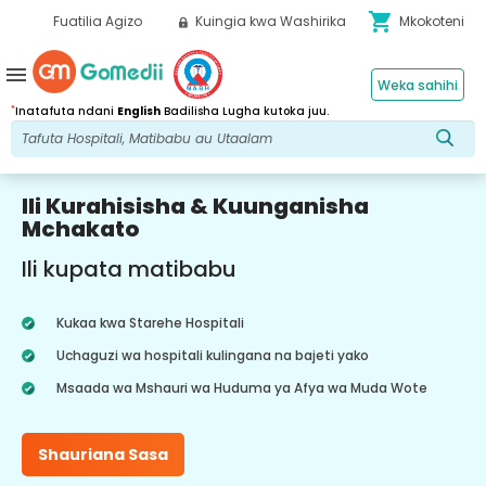
shopping_cart
Fuatilia Agizo
Kuingia kwa Washirika
Mkokoteni
menu
Weka sahihi
*
Inatafuta ndani
English
Badilisha Lugha kutoka juu.
Ili Kurahisisha & Kuunganisha
Mchakato
Ili kupata matibabu
Kukaa kwa Starehe Hospitali
Uchaguzi wa hospitali kulingana na bajeti yako
Msaada wa Mshauri wa Huduma ya Afya wa Muda Wote
Shauriana Sasa