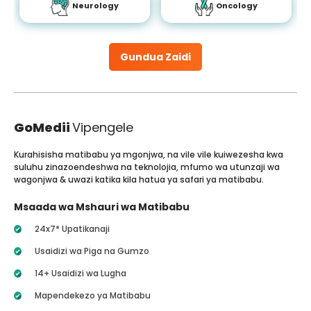
Neurology
Oncology
Gundua Zaidi
GoMedii
Vipengele
Kurahisisha matibabu ya mgonjwa, na vile vile kuiwezesha kwa
suluhu zinazoendeshwa na teknolojia, mfumo wa utunzaji wa
wagonjwa & uwazi katika kila hatua ya safari ya matibabu.
Msaada wa Mshauri wa Matibabu
24x7* Upatikanaji
Usaidizi wa Piga na Gumzo
14+ Usaidizi wa Lugha
Mapendekezo ya Matibabu