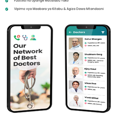
Fuatilia na Upange Matibabu Yako
Vipimo vya Maabara ya Kitabu & Agiza Dawa Mtandaoni