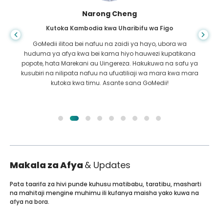
Shandha Das
Kutoka Bangladesh kwa Gastroenterology
Nimemshukuru mwanangu na timu mahiri ya GoMedii
ambao walinisaidia katika safari yangu kutoka
Bangladesh hadi India kutibiwa. Tulifanya chaguo sahihi
katika kuchagua GoMedii. Wao hata baada ya matibabu
huweka dhamana kubwa na sisi
Makala za Afya
& Updates
Pata taarifa za hivi punde kuhusu matibabu, taratibu, masharti
na mahitaji mengine muhimu ili kufanya maisha yako kuwa na
afya na bora.