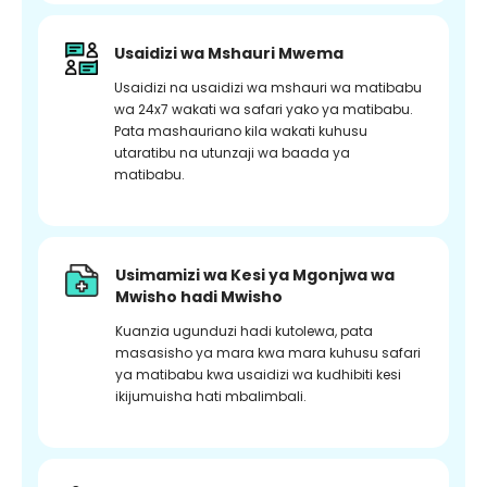
Usaidizi wa Mshauri Mwema
Usaidizi na usaidizi wa mshauri wa matibabu
wa 24x7 wakati wa safari yako ya matibabu.
Pata mashauriano kila wakati kuhusu
utaratibu na utunzaji wa baada ya
matibabu.
Usimamizi wa Kesi ya Mgonjwa wa
Mwisho hadi Mwisho
Kuanzia ugunduzi hadi kutolewa, pata
masasisho ya mara kwa mara kuhusu safari
ya matibabu kwa usaidizi wa kudhibiti kesi
ikijumuisha hati mbalimbali.