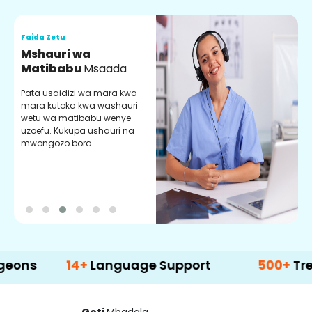
Faida Zetu
F
Mshauri wa
V
Matibabu
Msaada
U
Pata usaidizi wa mara kwa
U
mara kutoka kwa washauri
m
wetu wa matibabu wenye
z
uzoefu. Kukupa ushauri na
w
mwongozo bora.
b
14+
Language Support
500+
Treatment