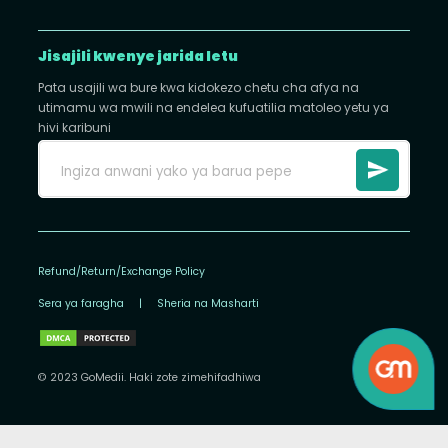
Jisajili kwenye jarida letu
Pata usajili wa bure kwa kidokezo chetu cha afya na
utimamu wa mwili na endelea kufuatilia matoleo yetu ya
hivi karibuni
Refund/Return/Exchange Policy
Sera ya faragha
|
Sheria na Masharti
© 2023 GoMedii. Haki zote zimehifadhiwa