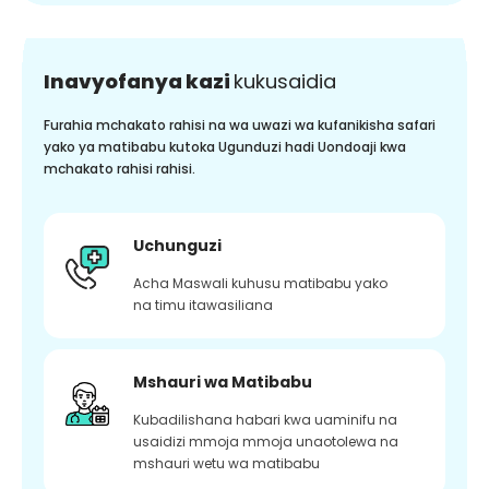
Inavyofanya kazi
kukusaidia
Furahia mchakato rahisi na wa uwazi wa kufanikisha safari
yako ya matibabu kutoka Ugunduzi hadi Uondoaji kwa
mchakato rahisi rahisi.
Uchunguzi
Acha Maswali kuhusu matibabu yako
na timu itawasiliana
Mshauri wa Matibabu
Kubadilishana habari kwa uaminifu na
usaidizi mmoja mmoja unaotolewa na
mshauri wetu wa matibabu