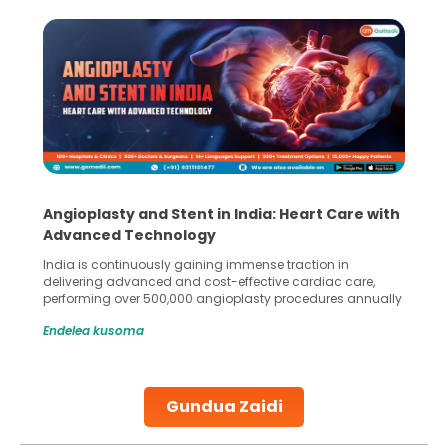
Angioplasty and Stent in India: Heart Care with
Advanced Technology
India is continuously gaining immense traction in
delivering advanced and cost-effective cardiac care,
performing over 500,000 angioplasty procedures annually
with a success rate exceeding 90%. Patients across the
Endelea kusoma
globe are searching for treatments like angioplasty and
stent placement in Indian hospitals, owing to the
combination of high-quality care and affordability.
Studies, such as one published
Gundua Zaidi
Continue Reading