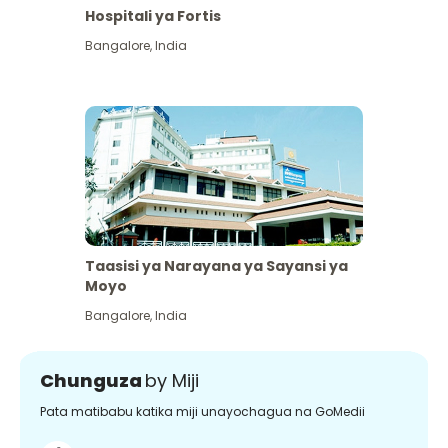
Hospitali ya Fortis
Bangalore
,
India
Taasisi ya Narayana ya Sayansi ya
Moyo
Bangalore
,
India
Chunguza
by Miji
Pata matibabu katika miji unayochagua na GoMedii