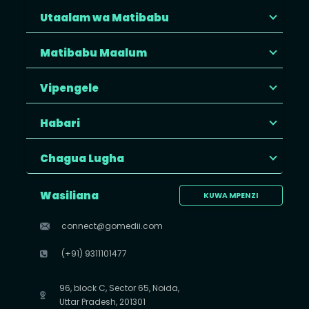
Utaalam wa Matibabu
Matibabu Maalum
Vipengele
Habari
Chagua Lugha
Wasiliana
KUWA MPENZI
connect@gomedii.com
(+91) 9311101477
96, block C, Sector 65, Noida,
Uttar Pradesh, 201301