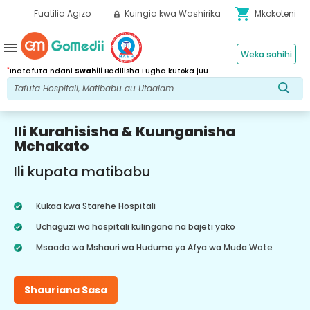
shopping_cart
Fuatilia Agizo
Kuingia kwa Washirika
Mkokoteni
menu
Weka sahihi
*
Inatafuta ndani
Swahili
Badilisha Lugha kutoka juu.
Ili Kurahisisha & Kuunganisha
Mchakato
Ili kupata matibabu
Kukaa kwa Starehe Hospitali
Uchaguzi wa hospitali kulingana na bajeti yako
Msaada wa Mshauri wa Huduma ya Afya wa Muda Wote
Shauriana Sasa