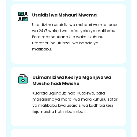
Usaidizi wa Mshauri Mwema
Usaidizi na usaidizi wa mshauri wa matibabu
wa 24x7 wakati wa safari yako ya matibabu.
Pata mashauriano kila wakati kuhusu
utaratibu na utunzaji wa baada ya
matibabu.
Usimamizi wa Kesi ya Mgonjwa wa
Mwisho hadi Mwisho
Kuanzia ugunduzi hadi kutolewa, pata
masasisho ya mara kwa mara kuhusu safari
ya matibabu kwa usaidizi wa kudhibiti kesi
ikijumuisha hati mbalimbali.