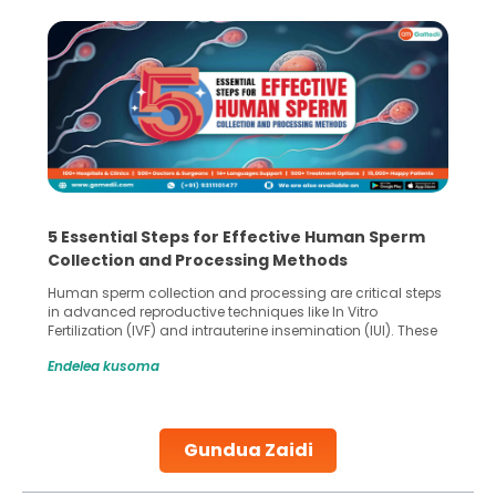
5 Essential Steps for Effective Human Sperm
Collection and Processing Methods
Human sperm collection and processing are critical steps
in advanced reproductive techniques like In Vitro
Fertilization (IVF) and intrauterine insemination (IUI). These
methods enable medical professionals to tackle fertility
Endelea kusoma
challenges and help couples achieve their dream of
parenthood. Skilled technicians collect sperm using
specialized procedures to ensure optimal quality. Once
collected, they process the
Gundua Zaidi
Continue Reading