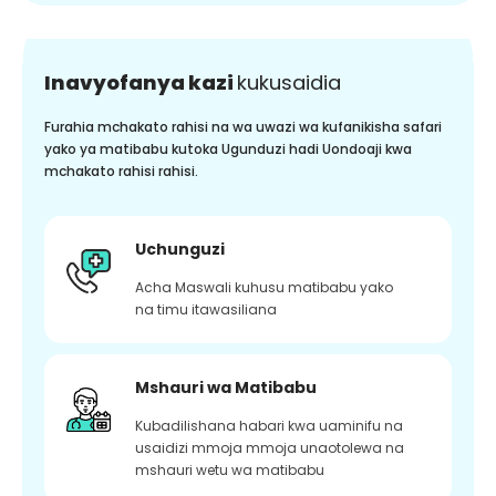
Inavyofanya kazi
kukusaidia
Furahia mchakato rahisi na wa uwazi wa kufanikisha safari
yako ya matibabu kutoka Ugunduzi hadi Uondoaji kwa
mchakato rahisi rahisi.
Uchunguzi
Acha Maswali kuhusu matibabu yako
na timu itawasiliana
Mshauri wa Matibabu
Kubadilishana habari kwa uaminifu na
usaidizi mmoja mmoja unaotolewa na
mshauri wetu wa matibabu