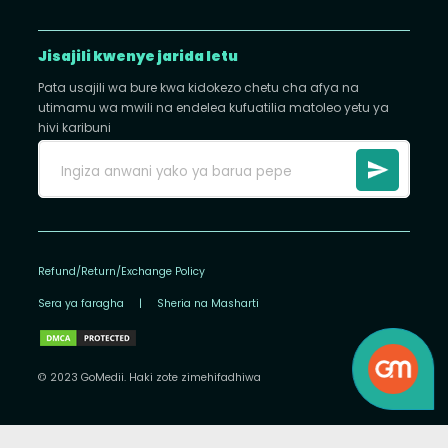
Jisajili kwenye jarida letu
Pata usajili wa bure kwa kidokezo chetu cha afya na
utimamu wa mwili na endelea kufuatilia matoleo yetu ya
hivi karibuni
Refund/Return/Exchange Policy
Sera ya faragha
|
Sheria na Masharti
© 2023 GoMedii. Haki zote zimehifadhiwa