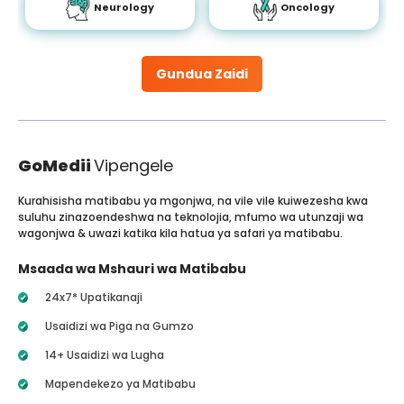
Neurology
Oncology
Gundua Zaidi
GoMedii
Vipengele
Kurahisisha matibabu ya mgonjwa, na vile vile kuiwezesha kwa
suluhu zinazoendeshwa na teknolojia, mfumo wa utunzaji wa
wagonjwa & uwazi katika kila hatua ya safari ya matibabu.
Msaada wa Mshauri wa Matibabu
24x7* Upatikanaji
Usaidizi wa Piga na Gumzo
14+ Usaidizi wa Lugha
Mapendekezo ya Matibabu