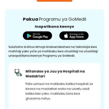
Pakua
Programu ya GoMedii
Inapatikana kwenye
Suluhisho la kituo kimoja linaloendeshwa na teknolojia kwa
mahitaji yako yote ya matibabu kwa ufuatiliaji na ufuatiliaji
unaopatikana kwenye Programu ya GoMedii.
Mitandao ya Juu ya Hospitali na
Madaktari
Pata ushauri na matibabu katika hospitali za
kisasa na madaktari walio na uzoefu zaidi
katika kesi yako. matibabu bora kwa
gharama nafuu.