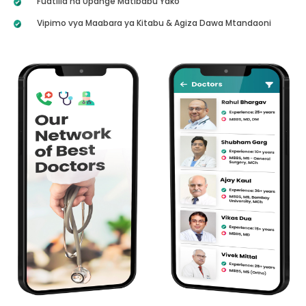
Fuatilia na Upange Matibabu Yako
Vipimo vya Maabara ya Kitabu & Agiza Dawa Mtandaoni