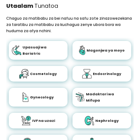
Utaalam
Tunatoa
Chaguo za matibabu za bei nafuu na safu zote zinazowezekana
za taratibu za matibabu za kuchagua zenye ubora bora wa
huduma za afya nchini.
Upasuaji wa
Magonjwa ya moyo
Bariatric
Cosmetology
Endocrinology
Madaktari wa
Gynecology
Mifupa
IVF na uzazi
Nephrology