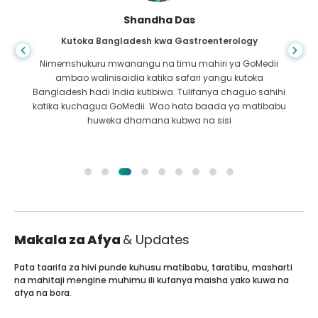
Shandha Das
Kutoka Bangladesh kwa Gastroenterology
Nimemshukuru mwanangu na timu mahiri ya GoMedii
ambao walinisaidia katika safari yangu kutoka
Bangladesh hadi India kutibiwa. Tulifanya chaguo sahihi
katika kuchagua GoMedii. Wao hata baada ya matibabu
huweka dhamana kubwa na sisi
Makala za Afya
& Updates
Pata taarifa za hivi punde kuhusu matibabu, taratibu, masharti
na mahitaji mengine muhimu ili kufanya maisha yako kuwa na
afya na bora.