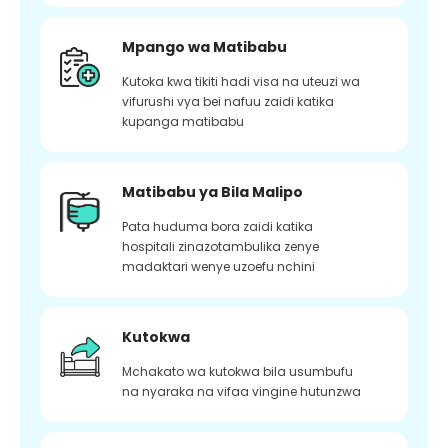
Mpango wa Matibabu
Kutoka kwa tikiti hadi visa na uteuzi wa
vifurushi vya bei nafuu zaidi katika
kupanga matibabu
Matibabu ya Bila Malipo
Pata huduma bora zaidi katika
hospitali zinazotambulika zenye
madaktari wenye uzoefu nchini
Kutokwa
Mchakato wa kutokwa bila usumbufu
na nyaraka na vifaa vingine hutunzwa