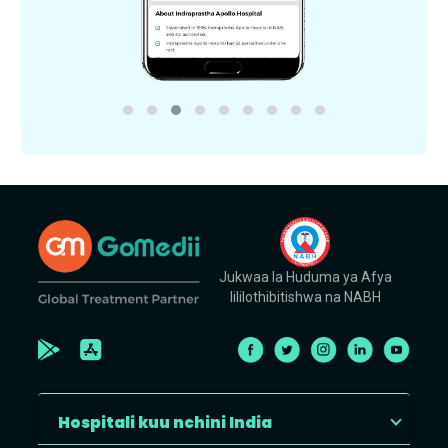
Jukwaa la Huduma ya Afya
lililothibitishwa na NABH
Hospitali kuu nchini India