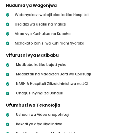
Huduma ya Wagonjwa
Wafanyakazi waliojitolea katika Hospitali
Usaidizi wa usafiri na malazi
Vifaa vya Kuchukua na Kuacha
Mchakato Rahisi wa Kuhifadhi Nyaraka
Vifurushi vya Matibabu
Matibabu katika bajeti yako
Madaktari na Madaktari Bora wa Upasuaji
NABH & Hospitali Zilizoidhinishwa na JCI
Chaguzi nyingi za Ushauri
Ufumbuzi wa Teknolojia
Ushauri wa Video unapohitaji
Rekodi ya afya iliyolindwa