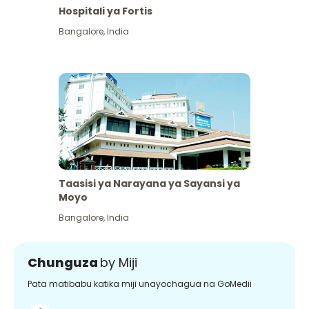
Hospitali ya Fortis
Bangalore
,
India
Taasisi ya Narayana ya Sayansi ya
Moyo
Bangalore
,
India
Chunguza
by Miji
Pata matibabu katika miji unayochagua na GoMedii