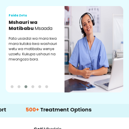
Faida Zetu
F
Mshauri wa
V
Matibabu
Msaada
U
Pata usaidizi wa mara kwa
U
mara kutoka kwa washauri
m
wetu wa matibabu wenye
z
uzoefu. Kukupa ushauri na
w
mwongozo bora.
b
500+
Treatment Options