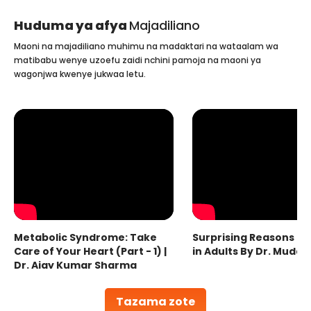
Huduma ya afya
Majadiliano
Maoni na majadiliano muhimu na madaktari na wataalam wa
matibabu wenye uzoefu zaidi nchini pamoja na maoni ya
wagonjwa kwenye jukwaa letu.
Metabolic Syndrome: Take
Surprising Reasons fo
Care of Your Heart (Part - 1) |
in Adults By Dr. Mudas
Dr. Ajay Kumar Sharma
Tazama zote