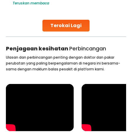
Teruskan membaca
globe are searching for treatments like angioplasty and
stent placement in Indian hospitals, owing to the
combination of high-quality care and affordability.
Studies, such as one published
Terokai Lagi
Continue Reading
Penjagaan kesihatan
Perbincangan
Ulasan dan perbincangan penting dengan doktor dan pakar
perubatan yang paling berpengalaman di negara ini bersama-
sama dengan maklum balas pesakit di platform kami.