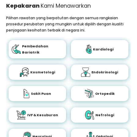
Kepakaran
Kami Menawarkan
Pilihan rawatan yang berpatutan dengan semua rangkaian
prosedur perubatan yang mungkin untuk dipilih dengan kualiti
penjagaan kesihatan terbaik di negara ini.
Pembedahan
Kardiologi
Bariatrik
Kosmetologi
Endokrinologi
Sakit Puan
Ortopedik
IVF & Kesuburan
Nefrologi
Neurologi
Onkologi