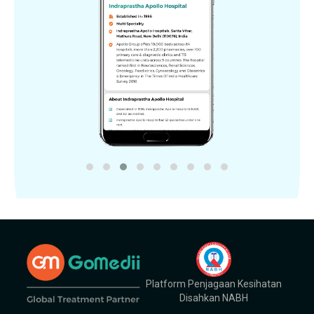
Platform Penjagaan Kesihatan
Disahkan NABH