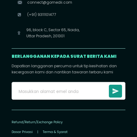
connect@gomedii.com
(+91) 9311101477
96, block C, Sector 65, Noida,
Uttar Pradesh, 201301
BERLANGGANAN KEPADA SURAT BERITA KAMI
Dapatkan langganan percuma untuk tip kesihatan dan
kecergasan kami dan nantikan tawaran terbaru kami
Refund/Return/Exchange Policy
Dasar Privasi
|
Terma & Syarat