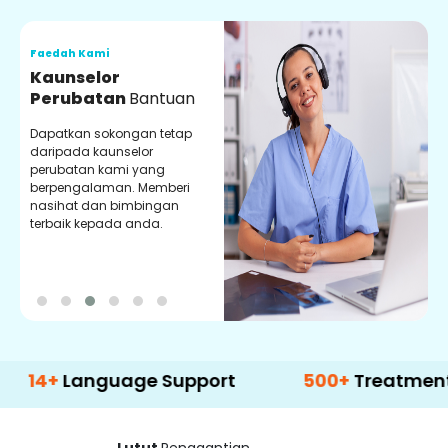
Faedah Kami
F
Kaunselor
V
Perubatan
Bantuan
P
Dapatkan sokongan tetap
P
daripada kaunselor
d
perubatan kami yang
p
berpengalaman. Memberi
m
nasihat dan bimbingan
m
terbaik kepada anda.
p
k
anguage Support
500+
Treatment Option