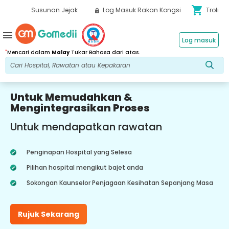
shopping_cart
Susunan Jejak
Log Masuk Rakan Kongsi
Troli
menu
Log masuk
*
Mencari dalam
Malay
Tukar Bahasa dari atas.
Untuk Memudahkan &
Mengintegrasikan Proses
Untuk mendapatkan rawatan
Penginapan Hospital yang Selesa
Pilihan hospital mengikut bajet anda
Sokongan Kaunselor Penjagaan Kesihatan Sepanjang Masa
Rujuk Sekarang