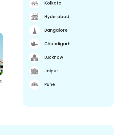
Kolkata
Hyderabad
Bangalore
Chandigarh
Lucknow
Jaipur
a
Pune