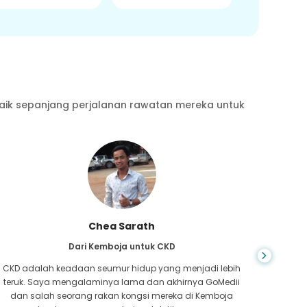
aik sepanjang perjalanan rawatan mereka untuk
Chea Sarath
Dari Kemboja untuk CKD
CKD adalah keadaan seumur hidup yang menjadi lebih
Anda ti
teruk. Saya mengalaminya lama dan akhirnya GoMedii
yang 
dan salah seorang rakan kongsi mereka di Kemboja
hati,