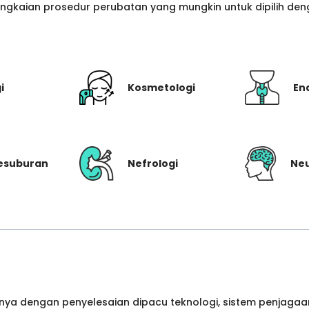
gkaian prosedur perubatan yang mungkin untuk dipilih denga
i
Kosmetologi
En
Kesuburan
Nefrologi
Neu
ya dengan penyelesaian dipacu teknologi, sistem penjagaan