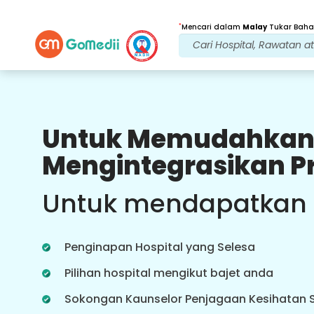
*
Mencari dalam
Malay
Tukar Bahas
Untuk Memudahkan
Faedah Kami
Mengintegrasikan P
Rawatan Selepas
penjagaan susulan
Untuk mendapatkan
Dapatkan sokongan perubatan dan
pesakit 24x7 dengan pasukan kami
yang menangani isu anda pada
Penginapan Hospital yang Selesa
setiap masa. Kemas kini berkala
tentang keperluan rawatan anda.
Pilihan hospital mengikut bajet anda
Sokongan Kaunselor Penjagaan Kesihatan