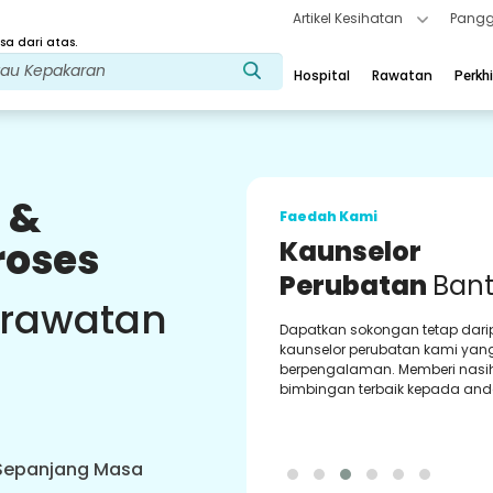
Artikel Kesihatan
Pangg
a dari atas.
Hospital
Rawatan
Perkh
 &
Faedah Kami
roses
Kaunselor
Perubatan
Ban
 rawatan
Dapatkan sokongan tetap dar
kaunselor perubatan kami yan
berpengalaman. Memberi nasi
bimbingan terbaik kepada and
 Sepanjang Masa