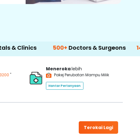
nics
500+
Doctors & Surgeons
14+
Langu
Meneroka
lebih
*
3200
Pakej Perubatan Mampu Milik
Hantar Pertanyaan
Terokai Lagi