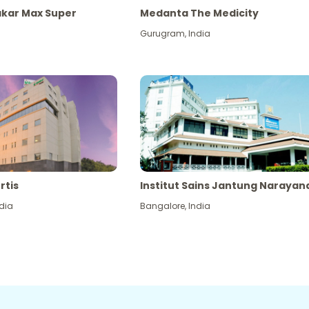
akar Max Super
Medanta The Medicity
Gurugram
,
India
rtis
Institut Sains Jantung Narayan
dia
Bangalore
,
India