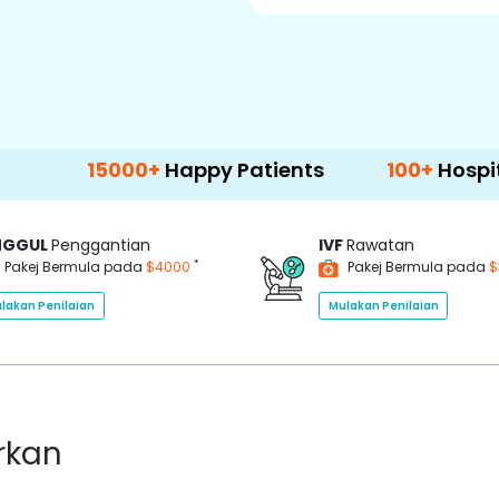
15000+
Happy Patients
100+
Hospitals & Cli
NGGUL
Penggantian
IVF
Rawatan
*
Pakej Bermula pada
$4000
Pakej Bermula pada
$
lakan Penilaian
Mulakan Penilaian
rkan