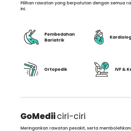
Pilihan rawatan yang berpatutan dengan semua ran
ini.
Pembedahan
Kardiolog
Bariatrik
Ortopedik
IVF & 
GoMedii
ciri-ciri
Meringankan rawatan pesakit, serta membolehkann