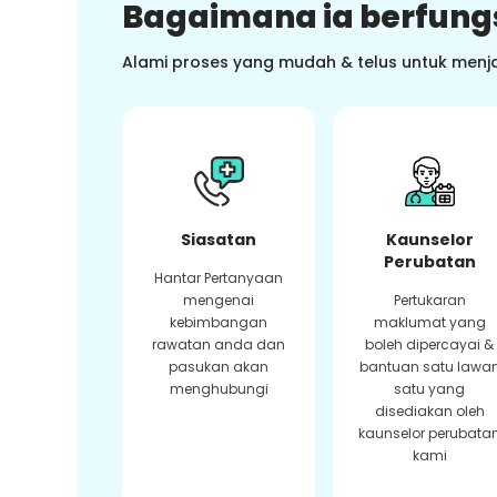
Bagaimana ia berfung
Alami proses yang mudah & telus untuk menj
Siasatan
Kaunselor
Perubatan
Hantar Pertanyaan
mengenai
Pertukaran
kebimbangan
maklumat yang
rawatan anda dan
boleh dipercayai &
pasukan akan
bantuan satu lawa
menghubungi
satu yang
disediakan oleh
kaunselor perubata
kami