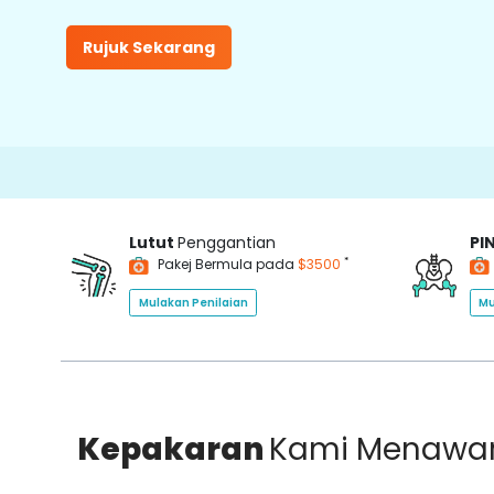
Rujuk Sekarang
Lutut
Penggantian
PI
*
Pakej Bermula pada
$3500
Mulakan Penilaian
Mu
Kepakaran
Kami Menawa