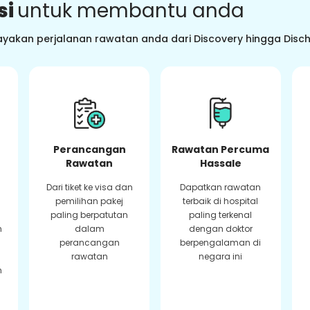
si
untuk membantu anda
ayakan perjalanan rawatan anda dari Discovery hingga Dis
Perancangan
Rawatan Percuma
Rawatan
Hassale
Dari tiket ke visa dan
Dapatkan rawatan
pemilihan pakej
terbaik di hospital
paling berpatutan
paling terkenal
n
dalam
dengan doktor
perancangan
berpengalaman di
rawatan
negara ini
n