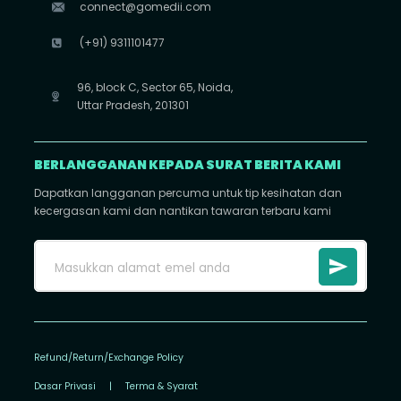
connect@gomedii.com
(+91) 9311101477
96, block C, Sector 65, Noida,
Uttar Pradesh, 201301
BERLANGGANAN KEPADA SURAT BERITA KAMI
Dapatkan langganan percuma untuk tip kesihatan dan
kecergasan kami dan nantikan tawaran terbaru kami
Refund/Return/Exchange Policy
Dasar Privasi
|
Terma & Syarat