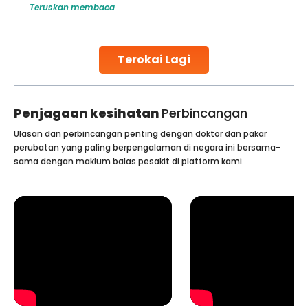
Teruskan membaca
challenges and help couples achieve their dream of
parenthood. Skilled technicians collect sperm using
specialized procedures to ensure optimal quality. Once
collected, they process the
Terokai Lagi
Continue Reading
Penjagaan kesihatan
Perbincangan
Ulasan dan perbincangan penting dengan doktor dan pakar
perubatan yang paling berpengalaman di negara ini bersama-
sama dengan maklum balas pesakit di platform kami.