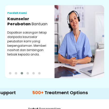
Faedah Kami
F
Kaunselor
V
Perubatan
Bantuan
P
Dapatkan sokongan tetap
P
daripada kaunselor
d
perubatan kami yang
p
berpengalaman. Memberi
m
nasihat dan bimbingan
m
terbaik kepada anda.
p
k
500+
Treatment Options