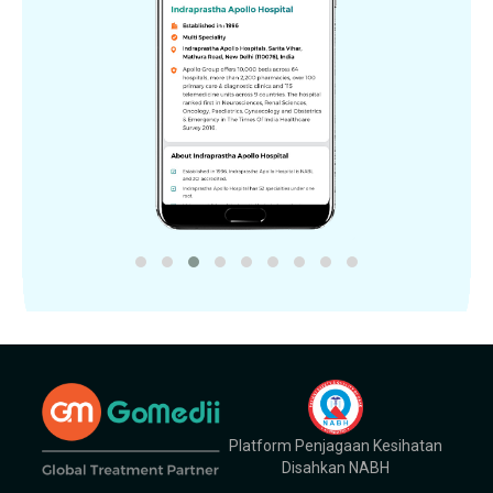
Platform Penjagaan Kesihatan
Disahkan NABH