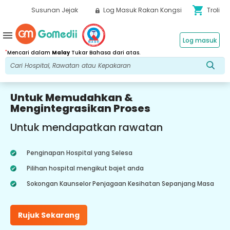
shopping_cart
Susunan Jejak
Log Masuk Rakan Kongsi
Troli
menu
Log masuk
*
Mencari dalam
Malay
Tukar Bahasa dari atas.
Untuk Memudahkan &
Mengintegrasikan Proses
Untuk mendapatkan rawatan
Penginapan Hospital yang Selesa
Pilihan hospital mengikut bajet anda
Sokongan Kaunselor Penjagaan Kesihatan Sepanjang Masa
Rujuk Sekarang