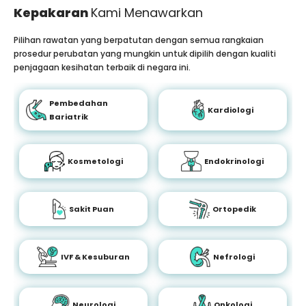
Kepakaran
Kami Menawarkan
Pilihan rawatan yang berpatutan dengan semua rangkaian
prosedur perubatan yang mungkin untuk dipilih dengan kualiti
penjagaan kesihatan terbaik di negara ini.
Pembedahan
Kardiologi
Bariatrik
Kosmetologi
Endokrinologi
Sakit Puan
Ortopedik
IVF & Kesuburan
Nefrologi
Neurologi
Onkologi