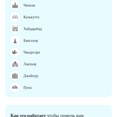
Ченнаи
Калькутта
Хайдарабад
Бангалор
Чандигарх
Лакхнау
Джайпур
Пуна
Как это работает
чтобы помочь вам