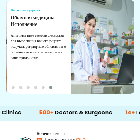
Наши преимущества
Н
Обычная медицина
Т
Исполнение
И
п
Аптечные проверенные лекарства
в
для выполнения вашего рецепта.
к
получать регулярные обновления о
пополнении и легкий заказ через
наше приложение.
500+
Doctors & Surgeons
14+
Languag
Колено
Замена
*
Пакет начинается с
$3500