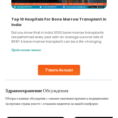
Recognizing Critical Symptoms of a Frontal
Lobe Brain Tumor Could Save Your Life
Did you know that the frontal lobe of your brain is the most
common site for tumor occurrence? The frontal lobe is a
key part of your brain and is responsible for various
important functions in your body. Any sort of damage or
Продолжить чтение
harm to it can lead to serious complications. However, with
early diagnosis
Continue Reading
Узнать больше
Здравоохранение
Обсуждения
Обзоры и важные обсуждения с самыми опытными врачами и медицинскими
экспертами страны вместе с отзывами пациентов на нашей платформе.