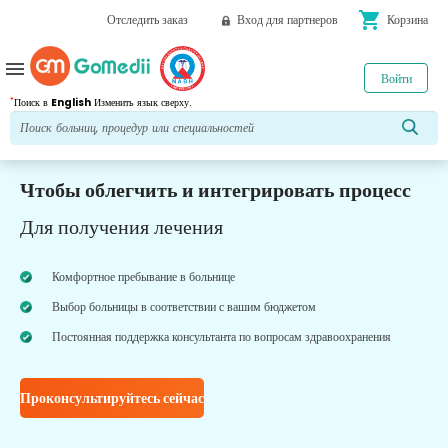
shopping_cart
Отследить заказ
Вход для партнеров
Корзина
menu
Войти
*
Поиск в
English
Изменить язык сверху.
Чтобы облегчить и интегрировать процесс
Для получения лечения
Комфортное пребывание в больнице
Выбор больницы в соответствии с вашим бюджетом
Постоянная поддержка консультанта по вопросам здравоохранения
Проконсультируйтесь сейчас